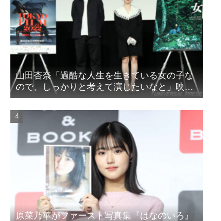
山田杏奈「過酷な人生を生きている女の子な
ので、しっかりと考えて演じたいなと」映画
『山女』東京国際映画祭Q&A
原菜乃華がファースト写真集『はなのいろ』