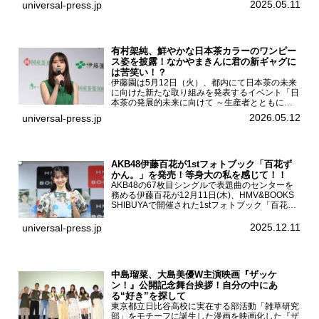
2025.05.11
universal-press.jp
（土）都内で開催された。FODドラマ『トラック
ガール2』完成発...
有村架純、鮮やかな日本茶カラーのワンピー
ス姿を披露！なかやまきんに君の新ギャグに
は苦笑い！？
伊藤園は5月12日（火）、都内にて日本茶の未来
に向けた新たな取り組みを発表するイベント「日
本茶の発展的未来に向けて ～生産者とともに。
日本茶を世界へ～」を開催。イベントには伊藤園
2026.05.12
universal-press.jp
のCMキャラクターを務める有村架純、伊藤園よ
り志田光正、契約茶...
AKB48伊藤百花が1stフォトブック「百花ず
かん。」を発売！等身大の私を感じて！！
AKB48の67枚目シングルで表題曲のセンターを
務める伊藤百花が12月11日(木)、HMV&BOOKS
SHIBUYAで開催された1stフォトブック「百花ず
かん。」（光文社 刊）発売記念記者会見に登壇
した。AKB48伊藤百花1stフォトブッ...
2025.12.11
universal-press.jp
中島瑠菜、大島美優W主演映画『ザッケ
ン！』公開記念舞台挨拶！自分の中にあ
る“好き”を探して
東京都立日比谷高校に実在する部活動「雑草研究
部」をモチーフに誕生した漫画を映画化した『ザ