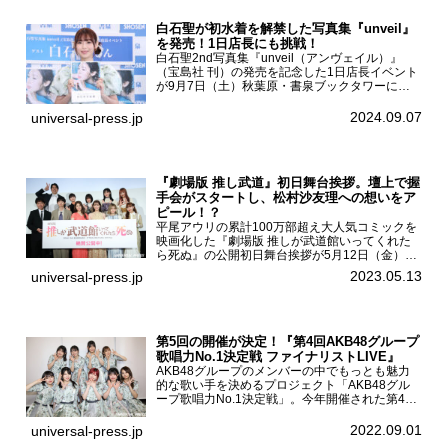
白石聖が初水着を解禁した写真集『unveil』
を発売！1日店長にも挑戦！
白石聖2nd写真集『unveil（アンヴェイル）』
（宝島社 刊）の発売を記念した1日店長イベント
が9月7日（土）秋葉原・書泉ブックタワーにて
開催された。白石聖2nd写真集『unveil』の発売
を記念し1日店長イベントを開催した本写真集は
2024.09.07
universal-press.jp
25...
『劇場版 推し武道』初日舞台挨拶。壇上で握
手会がスタートし、松村沙友理への想いをア
ピール！？
平尾アウリの累計100万部超え大人気コミックを
映画化した『劇場版 推しが武道館いってくれた
ら死ぬ』の公開初日舞台挨拶が5月12日（金）新
宿バルト9で開催され、出演者の松村沙友理、中
2023.05.13
universal-press.jp
村里帆、MOMO(@onefive)、KANO(@onefi...
第5回の開催が決定！『第4回AKB48グループ
歌唱力No.1決定戦 ファイナリストLIVE』
AKB48グループのメンバーの中でもっとも魅力
的な歌い手を決めるプロジェクト「AKB48グル
ープ歌唱力No.1決定戦」。今年開催された第4回
決勝大会でベスト8に勝ち進んだメンバーらによ
る一夜限りのライブイベント「ファイナリスト
2022.09.01
universal-press.jp
LIVE」が8...