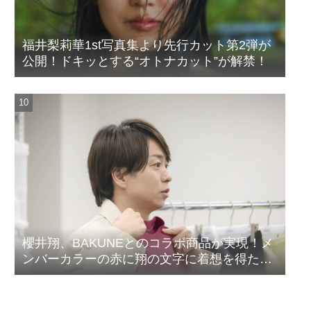
福井梨莉華1st写真集より先行カット第2弾が
公開！ドキッとする“オトナカット”が解禁！
櫻井翔、BAKUNEとのコラボ商品が実現！メ
ンバーカラーの赤に翔の文字に着想を得たデ
ザイン