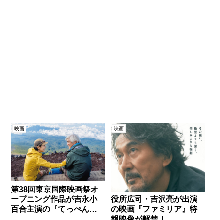
映画
映画
第38回東京国際映画祭オ
ープニング作品が吉永小
役所広司・吉沢亮が出演
百合主演の『てっぺんの
の映画『ファミリア』特
向こうにあなたがいる』
報映像が解禁！