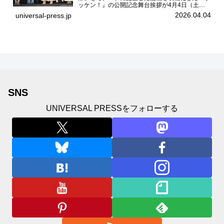
ッケン！』の公開記念舞台挨拶が4月4日（土）
ユナイテッドシネマお台場で開催され、出演者の
2026.04.04
universal-press.jp
中島瑠菜、大島美優、八神遼介（ICEx）、阿佐
辰美、豊島心桜、仲...
SNS
UNIVERSAL PRESSをフォローする