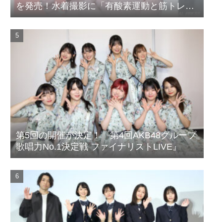
を発売！水着撮影に「有酸素運動と筋トレを
頑張りました」
第5回の開催が決定！『第4回AKB48グループ
歌唱力No.1決定戦 ファイナリストLIVE』