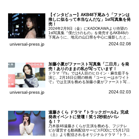
【インタビュー】AKB48下尾みう「ファンは
推しに似るって本当なんだな」1st写真集を発
売！
2024年2月9日（金）にKADOKAWAより待望の
1st写真集『僕だけのもの』を発売するAKB48の
下尾みうに、地元の山口県を中心に撮影したとい
う今回の写真集についてインタビューをお願いし
2024.02.08
universal-press.jp
た。1st写真集『僕だけのもの』を発売する
AKB4...
加藤小夏がファースト写真集「二日月」を発
売！ありのままの私が写っています！
ドラマ『I”s』では4人目のヒロイン・麻生藍子を
演じ、2月16日公開の映画『コーヒーはホワイト
で』では主演を務める加藤小夏がファースト写真
集「二日月」（東京ニュース通信社 刊）の発売
記念イベントをHMV＆BOOKS SHIBUYAで開催
2024.02.03
universal-press.jp
した...
遠藤さくら ドラマ『トラックガール2』完成
発表イベントに登壇！笑う2秒前がバレ
る！？
乃木坂46遠藤さくらが主演を務める、フジテレ
ビが運営する動画配信サービスFODにて5月17日
（土）より配信されるオリジナルドラマ『トラッ
クガール2』の完成発表イベントが５月10日