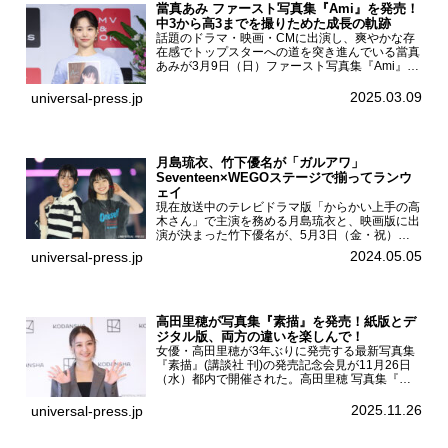
當真あみ ファースト写真集『Ami』を発売！
中3から高3までを撮りためた成長の軌跡
話題のドラマ・映画・CMに出演し、爽やかな存
在感でトップスターへの道を突き進んでいる當真
あみが3月9日（日）ファースト写真集『Ami』
（小学館 刊）の発売記念イベントをHMV＆
BOOKS SHIBUYAで開催した。當真あみファース
2025.03.09
universal-press.jp
ト写真集『...
月島琉衣、竹下優名が「ガルアワ」
Seventeen×WEGOステージで揃ってランウ
ェイ
現在放送中のテレビドラマ版「からかい上手の高
木さん」で主演を務める月島琉衣と、映画版に出
演が決まった竹下優名が、5月3日（金・祝）東
京・国立代々木競技場第一体育館で開催されたフ
2024.05.05
universal-press.jp
ァッション&音楽イベント『Rakuten GirlsAward
...
高田里穂が写真集『素描』を発売！紙版とデ
ジタル版、両方の違いを楽しんで！
女優・高田里穂が3年ぶりに発売する最新写真集
『素描』(講談社 刊)の発売記念会見が11月26日
（水）都内で開催された。高田里穂 写真集『素
描』発売記念会見現在、ドラマDiVE『悪いのは
あなたです』(読売テレビ)に出演するなど女優と
2025.11.26
universal-press.jp
して活躍中...