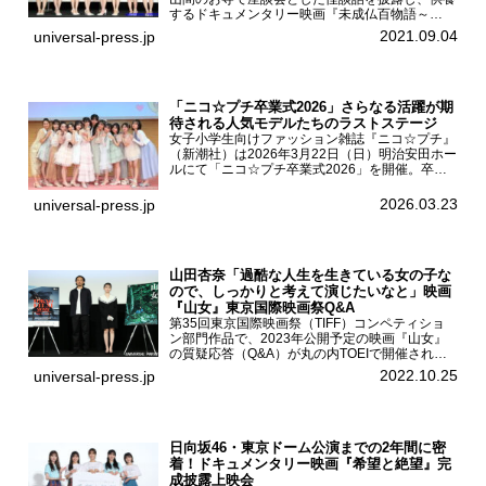
するドキュメンタリー映画『未成仏百物語～
AKB48異界への灯火寺～』の先行プレミア舞台
2021.09.04
universal-press.jp
挨拶が東京・ユナイテッド・シネマ豊洲で開催さ
れ、AKB48メ...
「ニコ☆プチ卒業式2026」さらなる活躍が期
待される人気モデルたちのラストステージ
女子小学生向けファッション雑誌『ニコ☆プチ』
（新潮社）は2026年3月22日（日）明治安田ホー
ルにて「ニコ☆プチ卒業式2026」を開催。卒業
モデルの青島希愛、安藤実桜、井口美怜、かの
ん、末永ひなた、高梨琴乃、土井ありさ、藤田蒼
2026.03.23
universal-press.jp
果、藤中璃子、...
山田杏奈「過酷な人生を生きている女の子な
ので、しっかりと考えて演じたいなと」映画
『山女』東京国際映画祭Q&A
第35回東京国際映画祭（TIFF）コンペティショ
ン部門作品で、2023年公開予定の映画『山女』
の質疑応答（Q&A）が丸の内TOEIで開催され、
主演を務めた女優の山田杏奈、監督の福永壮志が
2022.10.25
universal-press.jp
登壇。本作について語った。映画『山女』第35
回東京国際...
日向坂46・東京ドーム公演までの2年間に密
着！ドキュメンタリー映画『希望と絶望』完
成披露上映会