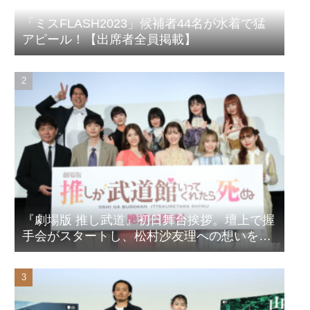
「ミスFLASH2023」候補者44名が水着で猛
アピール！【出席者全員掲載】
『劇場版 推し武道』初日舞台挨拶。壇上で握
手会がスタートし、松村沙友理への想いをア
ピール！？