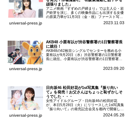
頑張りました」
アニメ映画『すずめの戸締まり』では主人公・岩
戸鈴芽を演じ、多くの映像作品にも出演する女優
の原菜乃華が11月3日（金・祝）ファースト写真
集『はなのいろ』発売記念イベントを
2023.11.03
universal-press.jp
HMV&BOOKS SHIBUYAで開催した。原菜乃華フ
ァースト写真集『...
AKB48 小栗有以が渋谷警察署の1日警察署長
に就任！
AKB48の62枚目シングルでセンターを務める小
栗有以が9月20日（水）渋谷警察署の1日警察署
長に就任。小栗有以が渋谷警察署の1日警察署長
に就任9月21日（木曜）から同月30日（土曜）ま
での10日間実施される令和5年 秋の全国交通安全
2023.09.20
universal-press.jp
運動に...
日向坂46 松田好花が1st写真集『振り向い
て』を発売！お父さんはちょっと恥ずかしそ
うでした・・・
女性アイドルグループ・日向坂46の松田好花
が、本日5月28日（火）にリリースした1st写真集
『振り向いて』の発売記念会見を都内で開催し
た。日向坂46 松田好花1st写真集『振り向いて』
2024.05.28
universal-press.jp
発売記念会見写真集では日向坂46の松田好花を
カナダ・バン...