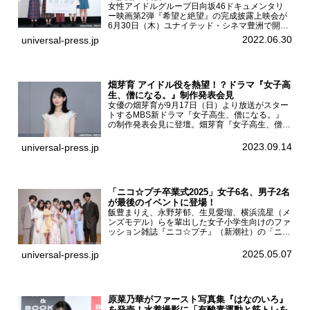
女性アイドルグループ日向坂46ドキュメンタリ
ー映画第2弾『希望と絶望』の完成披露上映会が
6月30日（木）ユナイテッド・シネマ豊洲で開催
され、日向坂46メンバーの加藤史帆、齊藤京
2022.06.30
universal-press.jp
子、佐々木久美、富田鈴花、松田好花の5人が登
壇。舞台挨拶を行った...
畑芽育 アイドル役を熱望！？ドラマ『女子高
生、僧になる。』制作発表会見
女優の畑芽育が9月17日（日）より放送がスター
トするMBS新ドラマ『女子高生、僧になる。』
の制作発表会見に登壇。畑芽育『女子高生、僧に
なる。』制作発表会見畑芽育は本作の出演オファ
ーについて「下白石麦は頭にビックリマークと、
2023.09.14
universal-press.jp
はてなマークが連続...
「ニコ☆プチ卒業式2025」女子6名、男子2名
が最後のイベントに登場！
飯豊まりえ、永野芽郁、生見愛瑠、横浜流星（メ
ンズモデル）らを輩出した女子小学生向けのファ
ッション雑誌『ニコ☆プチ』（新潮社）の「ニコ
☆プチ卒業式2025」が5月6日（火・振休）東京
モード学園コクーンタワーで開催され、卒業モデ
2025.05.07
universal-press.jp
ルの川瀬翠子、外...
原菜乃華がファースト写真集『はなのいろ』
を発売！水着撮影に「有酸素運動と筋トレを