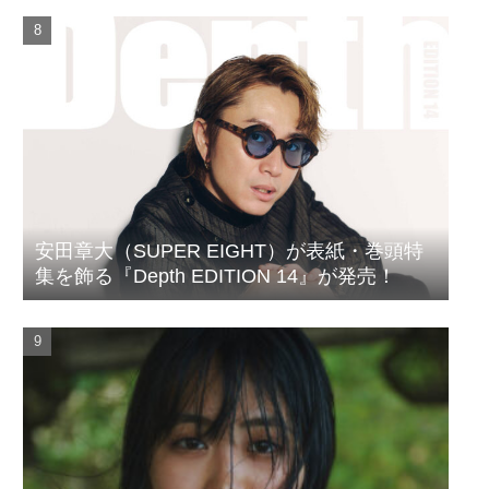
安田章大（SUPER EIGHT）が表紙・巻頭特
集を飾る『Depth EDITION 14』が発売！