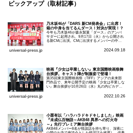
ピックアップ（取材記事）
乃木坂46が「DARS 新CM発表会」に出席！
箱の中身を当てるんダース！対決が実現！？
今年も乃木坂46が森永製菓「ダース」のアンバ
サダーに起用され、9月17日（火）から公開され
る新CMに出演。CMに出演するメンバーの中か
ら岩本蓮加、梅澤美波、遠藤さくら、賀喜遥香、
一ノ瀬美空、菅原咲月が都内にて開催された
2024.09.18
universal-press.jp
「DARS 新CM発表...
映画『少女は卒業しない』東京国際映画祭舞
台挨拶。キャスト陣が制服姿で登場！
第35回東京国際映画祭（TIFF）アジアの未来部
門作品で、来年公開予定の映画『少女は卒業しな
い』舞台挨拶が10月26日（水）丸の内ピカデリ
ーで開催され、出演者の河合優実、小野莉奈、小
宮山莉渚、中井友望、監督の中川駿が登壇。映画
2022.10.26
universal-press.jp
『少女は卒業し...
小栗有以「ハラハラドキドキしました」映画
『未成仏百物語～AKB48 異界への灯火寺
～』先行プレミア舞台挨拶
AKB48メンバー8名が怪談話を持ち寄り、深夜に
山間のお寺で座談会とした怪談話を披露し、供養