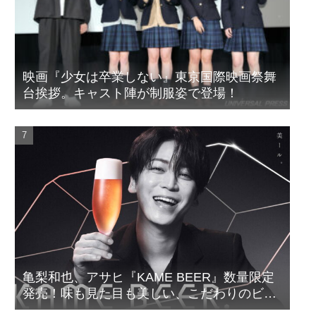
映画『少女は卒業しない』東京国際映画祭舞
台挨拶。キャスト陣が制服姿で登場！
亀梨和也、アサヒ『KAME BEER』数量限定
発売！味も見た目も美しい、こだわりのビー
ルがついに完成