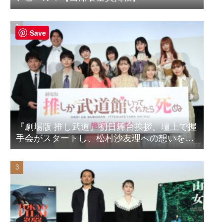
Save
『劇場版 推し武道』初日舞台挨拶。壇上で握
手会がスタートし、松村沙友理への想いをア
ピール！？