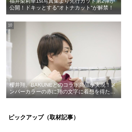
福井梨莉華1st写真集より先行カット第2弾が
公開！ドキッとする“オトナカット”が解禁！
櫻井翔、BAKUNEとのコラボ商品が実現！メ
ンバーカラーの赤に翔の文字に着想を得たデ
ザイン
ピックアップ（取材記事）