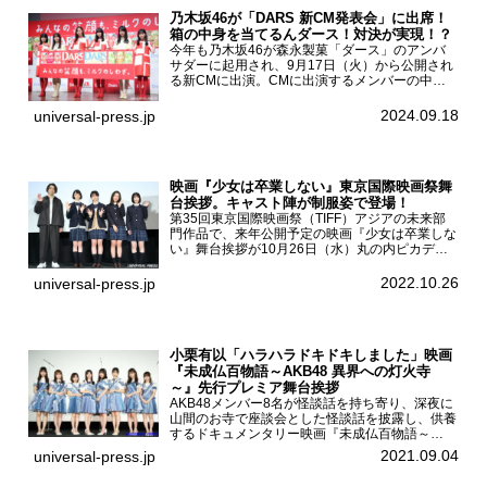
乃木坂46が「DARS 新CM発表会」に出席！
箱の中身を当てるんダース！対決が実現！？
今年も乃木坂46が森永製菓「ダース」のアンバ
サダーに起用され、9月17日（火）から公開され
る新CMに出演。CMに出演するメンバーの中か
ら岩本蓮加、梅澤美波、遠藤さくら、賀喜遥香、
一ノ瀬美空、菅原咲月が都内にて開催された
2024.09.18
universal-press.jp
「DARS 新CM発表...
映画『少女は卒業しない』東京国際映画祭舞
台挨拶。キャスト陣が制服姿で登場！
第35回東京国際映画祭（TIFF）アジアの未来部
門作品で、来年公開予定の映画『少女は卒業しな
い』舞台挨拶が10月26日（水）丸の内ピカデリ
ーで開催され、出演者の河合優実、小野莉奈、小
宮山莉渚、中井友望、監督の中川駿が登壇。映画
2022.10.26
universal-press.jp
『少女は卒業し...
小栗有以「ハラハラドキドキしました」映画
『未成仏百物語～AKB48 異界への灯火寺
～』先行プレミア舞台挨拶
AKB48メンバー8名が怪談話を持ち寄り、深夜に
山間のお寺で座談会とした怪談話を披露し、供養
するドキュメンタリー映画『未成仏百物語～
AKB48異界への灯火寺～』の先行プレミア舞台
2021.09.04
universal-press.jp
挨拶が東京・ユナイテッド・シネマ豊洲で開催さ
れ、AKB48メ...