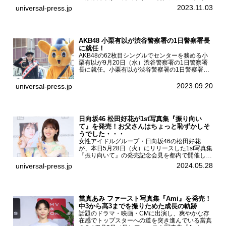
集『はなのいろ』発売記念イベントを
2023.11.03
universal-press.jp
HMV&BOOKS SHIBUYAで開催した。原菜乃華フ
ァースト写真集『...
AKB48 小栗有以が渋谷警察署の1日警察署長
に就任！
AKB48の62枚目シングルでセンターを務める小
栗有以が9月20日（水）渋谷警察署の1日警察署
長に就任。小栗有以が渋谷警察署の1日警察署長
に就任9月21日（木曜）から同月30日（土曜）ま
での10日間実施される令和5年 秋の全国交通安全
2023.09.20
universal-press.jp
運動に...
日向坂46 松田好花が1st写真集『振り向い
て』を発売！お父さんはちょっと恥ずかしそ
うでした・・・
女性アイドルグループ・日向坂46の松田好花
が、本日5月28日（火）にリリースした1st写真集
『振り向いて』の発売記念会見を都内で開催し
た。日向坂46 松田好花1st写真集『振り向いて』
2024.05.28
universal-press.jp
発売記念会見写真集では日向坂46の松田好花を
カナダ・バン...
當真あみ ファースト写真集『Ami』を発売！
中3から高3までを撮りためた成長の軌跡
話題のドラマ・映画・CMに出演し、爽やかな存
在感でトップスターへの道を突き進んでいる當真