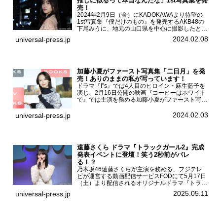
推しに似るって本当なんだな」1st写真集を発
売！
2024年2月9日（金）にKADOKAWAより待望の
1st写真集『僕だけのもの』を発売するAKB48の
下尾みうに、地元の山口県を中心に撮影したとい
う今回の写真集についてインタビューをお願いし
2024.02.08
universal-press.jp
た。1st写真集『僕だけのもの』を発売する
AKB4...
加藤小夏がファースト写真集「二日月」を発
売！ありのままの私が写っています！
ドラマ『I”s』では4人目のヒロイン・麻生藍子を
演じ、2月16日公開の映画『コーヒーはホワイト
で』では主演を務める加藤小夏がファースト写真
集「二日月」（東京ニュース通信社 刊）の発売
記念イベントをHMV＆BOOKS SHIBUYAで開催
2024.02.03
universal-press.jp
した...
遠藤さくら ドラマ『トラックガール2』完成
発表イベントに登壇！笑う2秒前がバレ
る！？
乃木坂46遠藤さくらが主演を務める、フジテレ
ビが運営する動画配信サービスFODにて5月17日
（土）より配信されるオリジナルドラマ『トラッ
クガール2』の完成発表イベントが５月10日
2025.05.11
universal-press.jp
（土）都内で開催された。FODドラマ『トラック
ガール2』完成発...