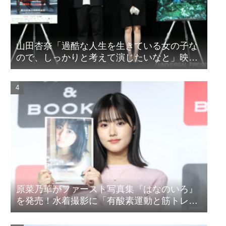
山田杏奈「過酷な人生を生きている女の子な
ので、しっかりと考えて演じたいなと」映画
『山女』東京国際映画祭Q&A
原菜乃華がファースト写真集『はなのいろ』
を発売！水着撮影に「有酸素運動と筋トレを
頑張りました」