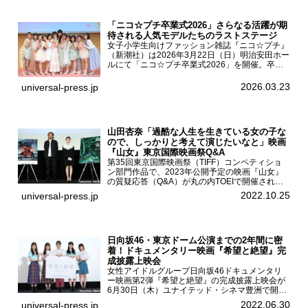
「ニコ☆プチ卒業式2026」さらなる活躍が期
待される人気モデルたちのラストステージ
女子小学生向けファッション雑誌『ニコ☆プチ』
（新潮社）は2026年3月22日（日）明治安田ホー
ルにて「ニコ☆プチ卒業式2026」を開催。卒業
モデルの青島希愛、安藤実桜、井口美怜、かの
ん、末永ひなた、高梨琴乃、土井ありさ、藤田蒼
2026.03.23
universal-press.jp
果、藤中璃子、...
山田杏奈「過酷な人生を生きている女の子な
ので、しっかりと考えて演じたいなと」映画
『山女』東京国際映画祭Q&A
第35回東京国際映画祭（TIFF）コンペティショ
ン部門作品で、2023年公開予定の映画『山女』
の質疑応答（Q&A）が丸の内TOEIで開催され、
主演を務めた女優の山田杏奈、監督の福永壮志が
2022.10.25
universal-press.jp
登壇。本作について語った。映画『山女』第35
回東京国際...
日向坂46・東京ドーム公演までの2年間に密
着！ドキュメンタリー映画『希望と絶望』完
成披露上映会
女性アイドルグループ日向坂46ドキュメンタリ
ー映画第2弾『希望と絶望』の完成披露上映会が
6月30日（木）ユナイテッド・シネマ豊洲で開催
され、日向坂46メンバーの加藤史帆、齊藤京
2022.06.30
universal-press.jp