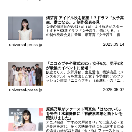
子、佐々木久美、富田鈴花、松田好花の5人が登
壇。舞台挨拶を行った...
畑芽育 アイドル役を熱望！？ドラマ『女子高
生、僧になる。』制作発表会見
女優の畑芽育が9月17日（日）より放送がスター
トするMBS新ドラマ『女子高生、僧になる。』
の制作発表会見に登壇。畑芽育『女子高生、僧に
なる。』制作発表会見畑芽育は本作の出演オファ
ーについて「下白石麦は頭にビックリマークと、
2023.09.14
universal-press.jp
はてなマークが連続...
「ニコ☆プチ卒業式2025」女子6名、男子2名
が最後のイベントに登場！
飯豊まりえ、永野芽郁、生見愛瑠、横浜流星（メ
ンズモデル）らを輩出した女子小学生向けのファ
ッション雑誌『ニコ☆プチ』（新潮社）の「ニコ
☆プチ卒業式2025」が5月6日（火・振休）東京
モード学園コクーンタワーで開催され、卒業モデ
2025.05.07
universal-press.jp
ルの川瀬翠子、外...
原菜乃華がファースト写真集『はなのいろ』
を発売！水着撮影に「有酸素運動と筋トレを
頑張りました」
アニメ映画『すずめの戸締まり』では主人公・岩
戸鈴芽を演じ、多くの映像作品にも出演する女優
の原菜乃華が11月3日（金・祝）ファースト写真