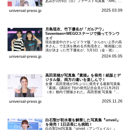
あみが3月9日（日）ファースト写真集『Ami』
（小学館 刊）の発売記念イベントをHMV＆
BOOKS SHIBUYAで開催した。當真あみファース
2025.03.09
universal-press.jp
ト写真集『...
月島琉衣、竹下優名が「ガルアワ」
Seventeen×WEGOステージで揃ってランウ
ェイ
現在放送中のテレビドラマ版「からかい上手の高
木さん」で主演を務める月島琉衣と、映画版に出
演が決まった竹下優名が、5月3日（金・祝）東
京・国立代々木競技場第一体育館で開催されたフ
2024.05.05
universal-press.jp
ァッション&音楽イベント『Rakuten GirlsAward
...
高田里穂が写真集『素描』を発売！紙版とデ
ジタル版、両方の違いを楽しんで！
女優・高田里穂が3年ぶりに発売する最新写真集
『素描』(講談社 刊)の発売記念会見が11月26日
（水）都内で開催された。高田里穂 写真集『素
描』発売記念会見現在、ドラマDiVE『悪いのは
あなたです』(読売テレビ)に出演するなど女優と
2025.11.26
universal-press.jp
して活躍中...
白石聖が初水着を解禁した写真集『unveil』
を発売！1日店長にも挑戦！
白石聖2nd写真集『unveil（アンヴェイル）』