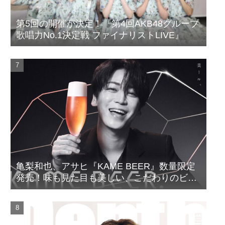
第5回の開催が決定！『第4回AKB48グループ
歌唱力No.1決定戦 ファイナリストLIVE』
亀梨和也、アサヒ『KAME BEER』数量限定
発売！味も見た目も美しい、こだわりのビー
ルがついに完成