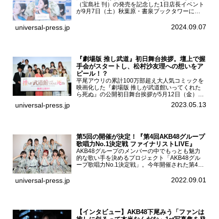
（宝島社 刊）の発売を記念した1日店長イベント
が9月7日（土）秋葉原・書泉ブックタワーにて
開催された。白石聖2nd写真集『unveil』の発売
を記念し1日店長イベントを開催した本写真集は
2024.09.07
universal-press.jp
25...
『劇場版 推し武道』初日舞台挨拶。壇上で握
手会がスタートし、松村沙友理への想いをア
ピール！？
平尾アウリの累計100万部超え大人気コミックを
映画化した『劇場版 推しが武道館いってくれた
ら死ぬ』の公開初日舞台挨拶が5月12日（金）新
宿バルト9で開催され、出演者の松村沙友理、中
2023.05.13
universal-press.jp
村里帆、MOMO(@onefive)、KANO(@onefi...
第5回の開催が決定！『第4回AKB48グループ
歌唱力No.1決定戦 ファイナリストLIVE』
AKB48グループのメンバーの中でもっとも魅力
的な歌い手を決めるプロジェクト「AKB48グル
ープ歌唱力No.1決定戦」。今年開催された第4回
決勝大会でベスト8に勝ち進んだメンバーらによ
る一夜限りのライブイベント「ファイナリスト
2022.09.01
universal-press.jp
LIVE」が8...
【インタビュー】AKB48下尾みう「ファンは