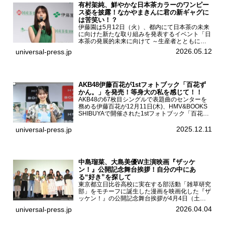
有村架純、鮮やかな日本茶カラーのワンピー
ス姿を披露！なかやまきんに君の新ギャグに
は苦笑い！？
伊藤園は5月12日（火）、都内にて日本茶の未来
に向けた新たな取り組みを発表するイベント「日
本茶の発展的未来に向けて ～生産者とともに。
日本茶を世界へ～」を開催。イベントには伊藤園
2026.05.12
universal-press.jp
のCMキャラクターを務める有村架純、伊藤園よ
り志田光正、契約茶...
AKB48伊藤百花が1stフォトブック「百花ず
かん。」を発売！等身大の私を感じて！！
AKB48の67枚目シングルで表題曲のセンターを
務める伊藤百花が12月11日(木)、HMV&BOOKS
SHIBUYAで開催された1stフォトブック「百花ず
かん。」（光文社 刊）発売記念記者会見に登壇
した。AKB48伊藤百花1stフォトブッ...
2025.12.11
universal-press.jp
中島瑠菜、大島美優W主演映画『ザッケ
ン！』公開記念舞台挨拶！自分の中にあ
る“好き”を探して
東京都立日比谷高校に実在する部活動「雑草研究
部」をモチーフに誕生した漫画を映画化した『ザ
ッケン！』の公開記念舞台挨拶が4月4日（土）
ユナイテッドシネマお台場で開催され、出演者の
2026.04.04
universal-press.jp
中島瑠菜、大島美優、八神遼介（ICEx）、阿佐
辰美、豊島心桜、仲...