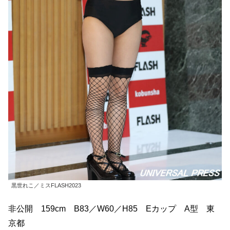
黒世れこ／ミスFLASH2023
非公開 159cm B83／W60／H85 Eカップ A型 東
京都