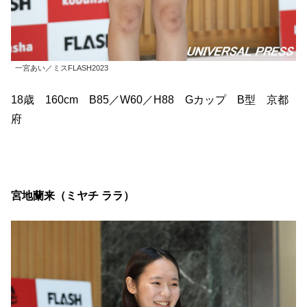
一宮あい／ミスFLASH2023
18歳 160cm B85／W60／H88 Gカップ B型 京都
府
宮地蘭来（ミヤチ ララ）