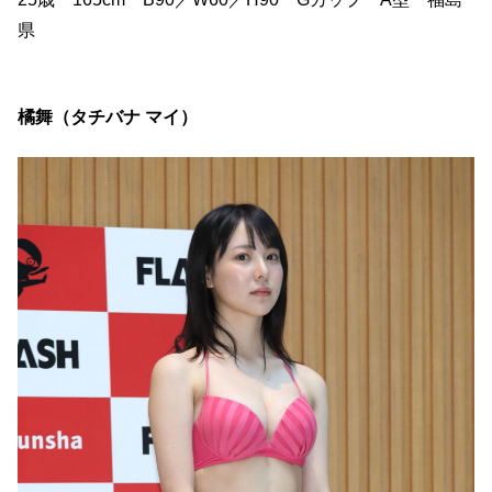
県
橘舞（タチバナ マイ）