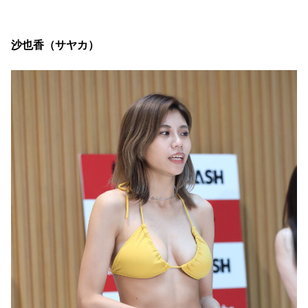
沙也香（サヤカ）