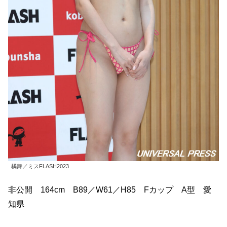
橘舞／ミスFLASH2023
非公開 164cm B89／W61／H85 Fカップ A型 愛
知県