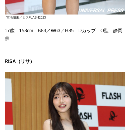
宮地蘭来／ミスFLASH2023
17歳 158cm B83／W63／H85 Dカップ O型 静岡
県
RISA（リサ）