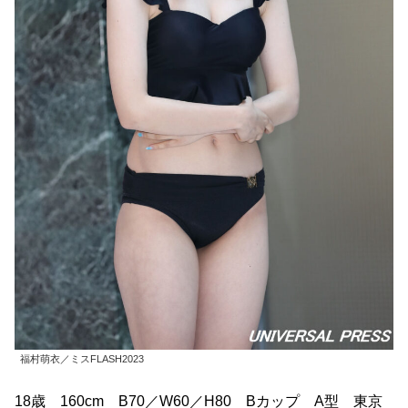
福村萌衣／ミスFLASH2023
18歳 160cm B70／W60／H80 Bカップ A型 東京