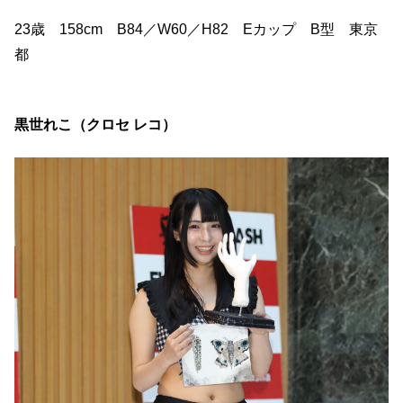
23歳 158cm B84／W60／H82 Eカップ B型 東京
都
黒世れこ（クロセ レコ）