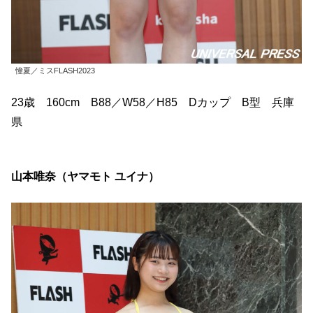
憧夏／ミスFLASH2023
23歳 160cm B88／W58／H85 Dカップ B型 兵庫
県
山本唯奈（ヤマモト ユイナ）