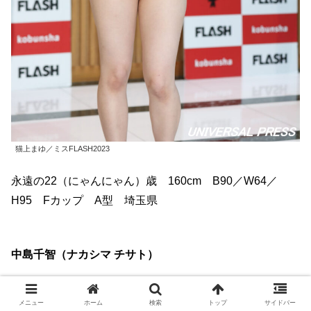
猫上まゆ／ミスFLASH2023
永遠の22（にゃんにゃん）歳 160cm B90／W64／
H95 Fカップ A型 埼玉県
中島千智（ナカシマ チサト）
メニュー
ホーム
検索
トップ
サイドバー