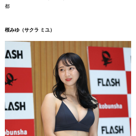
都
桜みゆ（サクラ ミユ）