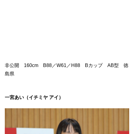
非公開 160cm B88／W61／H88 Bカップ AB型 徳
島県
一宮あい（イチミヤ アイ）