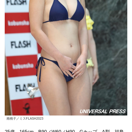
南桃子／ミスFLASH2023
25歳 165cm B90／W60／H90 Gカップ A型 福島