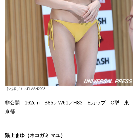
沙也香／ミスFLASH2023
非公開 162cm B85／W61／H83 Eカップ O型 東
京都
猫上まゆ（ネコガミ マユ）