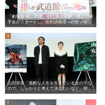
『劇場版 推し武道』初日舞台挨拶。壇上で握
手会がスタートし、松村沙友理への想いをア
ピール！？
山田杏奈「過酷な人生を生きている女の子な
ので、しっかりと考えて演じたいなと」映画
『山女』東京国際映画祭Q&A