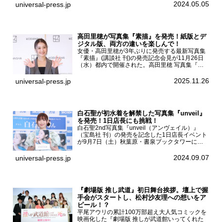
京・国立代々木競技場第一体育館で開催されたフ
2024.05.05
universal-press.jp
ァッション&音楽イベント『Rakuten GirlsAward
...
高田里穂が写真集『素描』を発売！紙版とデ
ジタル版、両方の違いを楽しんで！
女優・高田里穂が3年ぶりに発売する最新写真集
『素描』(講談社 刊)の発売記念会見が11月26日
（水）都内で開催された。高田里穂 写真集『素
描』発売記念会見現在、ドラマDiVE『悪いのは
あなたです』(読売テレビ)に出演するなど女優と
2025.11.26
universal-press.jp
して活躍中...
白石聖が初水着を解禁した写真集『unveil』
を発売！1日店長にも挑戦！
白石聖2nd写真集『unveil（アンヴェイル）』
（宝島社 刊）の発売を記念した1日店長イベント
が9月7日（土）秋葉原・書泉ブックタワーにて
開催された。白石聖2nd写真集『unveil』の発売
を記念し1日店長イベントを開催した本写真集は
2024.09.07
universal-press.jp
25...
『劇場版 推し武道』初日舞台挨拶。壇上で握
手会がスタートし、松村沙友理への想いをア
ピール！？
平尾アウリの累計100万部超え大人気コミックを
映画化した『劇場版 推しが武道館いってくれた