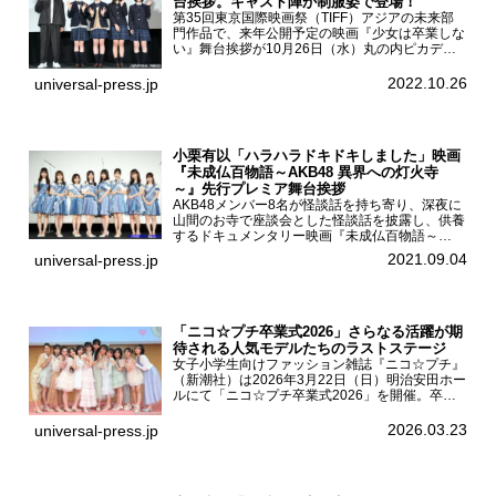
台挨拶。キャスト陣が制服姿で登場！
第35回東京国際映画祭（TIFF）アジアの未来部
門作品で、来年公開予定の映画『少女は卒業しな
い』舞台挨拶が10月26日（水）丸の内ピカデリ
ーで開催され、出演者の河合優実、小野莉奈、小
宮山莉渚、中井友望、監督の中川駿が登壇。映画
2022.10.26
universal-press.jp
『少女は卒業し...
小栗有以「ハラハラドキドキしました」映画
『未成仏百物語～AKB48 異界への灯火寺
～』先行プレミア舞台挨拶
AKB48メンバー8名が怪談話を持ち寄り、深夜に
山間のお寺で座談会とした怪談話を披露し、供養
するドキュメンタリー映画『未成仏百物語～
AKB48異界への灯火寺～』の先行プレミア舞台
2021.09.04
universal-press.jp
挨拶が東京・ユナイテッド・シネマ豊洲で開催さ
れ、AKB48メ...
「ニコ☆プチ卒業式2026」さらなる活躍が期
待される人気モデルたちのラストステージ
女子小学生向けファッション雑誌『ニコ☆プチ』
（新潮社）は2026年3月22日（日）明治安田ホー
ルにて「ニコ☆プチ卒業式2026」を開催。卒業
モデルの青島希愛、安藤実桜、井口美怜、かの
ん、末永ひなた、高梨琴乃、土井ありさ、藤田蒼
2026.03.23
universal-press.jp
果、藤中璃子、...