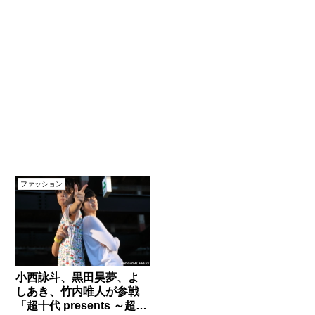
ファッション
小西詠斗、黒田昊夢、よ
しあき、竹内唯人が参戦
「超十代 presents ～超夏