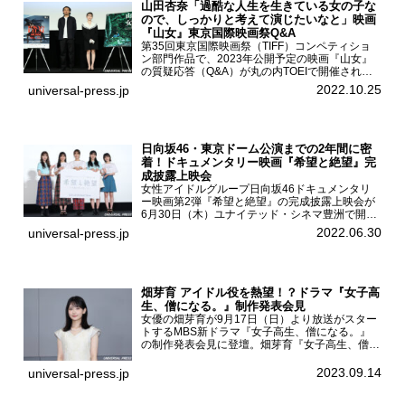
山田杏奈「過酷な人生を生きている女の子な
ので、しっかりと考えて演じたいなと」映画
『山女』東京国際映画祭Q&A
第35回東京国際映画祭（TIFF）コンペティショ
ン部門作品で、2023年公開予定の映画『山女』
の質疑応答（Q&A）が丸の内TOEIで開催され、
主演を務めた女優の山田杏奈、監督の福永壮志が
2022.10.25
universal-press.jp
登壇。本作について語った。映画『山女』第35
回東京国際...
日向坂46・東京ドーム公演までの2年間に密
着！ドキュメンタリー映画『希望と絶望』完
成披露上映会
女性アイドルグループ日向坂46ドキュメンタリ
ー映画第2弾『希望と絶望』の完成披露上映会が
6月30日（木）ユナイテッド・シネマ豊洲で開催
され、日向坂46メンバーの加藤史帆、齊藤京
2022.06.30
universal-press.jp
子、佐々木久美、富田鈴花、松田好花の5人が登
壇。舞台挨拶を行った...
畑芽育 アイドル役を熱望！？ドラマ『女子高
生、僧になる。』制作発表会見
女優の畑芽育が9月17日（日）より放送がスター
トするMBS新ドラマ『女子高生、僧になる。』
の制作発表会見に登壇。畑芽育『女子高生、僧に
なる。』制作発表会見畑芽育は本作の出演オファ
ーについて「下白石麦は頭にビックリマークと、
2023.09.14
universal-press.jp
はてなマークが連続...