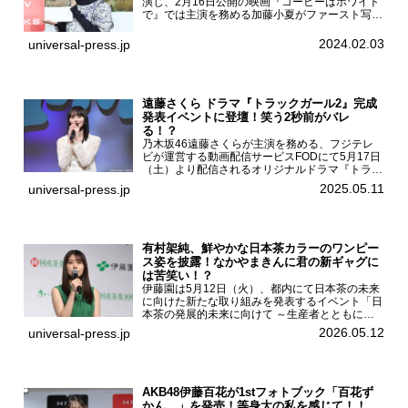
演じ、2月16日公開の映画『コーヒーはホワイト
で』では主演を務める加藤小夏がファースト写真
集「二日月」（東京ニュース通信社 刊）の発売
記念イベントをHMV＆BOOKS SHIBUYAで開催
2024.02.03
universal-press.jp
した...
遠藤さくら ドラマ『トラックガール2』完成
発表イベントに登壇！笑う2秒前がバレ
る！？
乃木坂46遠藤さくらが主演を務める、フジテレ
ビが運営する動画配信サービスFODにて5月17日
（土）より配信されるオリジナルドラマ『トラッ
クガール2』の完成発表イベントが５月10日
2025.05.11
universal-press.jp
（土）都内で開催された。FODドラマ『トラック
ガール2』完成発...
有村架純、鮮やかな日本茶カラーのワンピー
ス姿を披露！なかやまきんに君の新ギャグに
は苦笑い！？
伊藤園は5月12日（火）、都内にて日本茶の未来
に向けた新たな取り組みを発表するイベント「日
本茶の発展的未来に向けて ～生産者とともに。
日本茶を世界へ～」を開催。イベントには伊藤園
2026.05.12
universal-press.jp
のCMキャラクターを務める有村架純、伊藤園よ
り志田光正、契約茶...
AKB48伊藤百花が1stフォトブック「百花ず
かん。」を発売！等身大の私を感じて！！