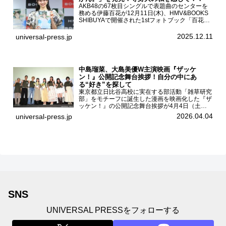
AKB48の67枚目シングルで表題曲のセンターを
務める伊藤百花が12月11日(木)、HMV&BOOKS
SHIBUYAで開催された1stフォトブック「百花ず
かん。」（光文社 刊）発売記念記者会見に登壇
した。AKB48伊藤百花1stフォトブッ...
2025.12.11
universal-press.jp
中島瑠菜、大島美優W主演映画『ザッケ
ン！』公開記念舞台挨拶！自分の中にあ
る“好き”を探して
東京都立日比谷高校に実在する部活動「雑草研究
部」をモチーフに誕生した漫画を映画化した『ザ
ッケン！』の公開記念舞台挨拶が4月4日（土）
ユナイテッドシネマお台場で開催され、出演者の
2026.04.04
universal-press.jp
中島瑠菜、大島美優、八神遼介（ICEx）、阿佐
辰美、豊島心桜、仲...
SNS
UNIVERSAL PRESSをフォローする