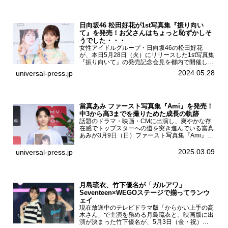
日向坂46 松田好花が1st写真集『振り向い
て』を発売！お父さんはちょっと恥ずかしそ
うでした・・・
女性アイドルグループ・日向坂46の松田好花
が、本日5月28日（火）にリリースした1st写真集
『振り向いて』の発売記念会見を都内で開催し
た。日向坂46 松田好花1st写真集『振り向いて』
2024.05.28
universal-press.jp
発売記念会見写真集では日向坂46の松田好花を
カナダ・バン...
當真あみ ファースト写真集『Ami』を発売！
中3から高3までを撮りためた成長の軌跡
話題のドラマ・映画・CMに出演し、爽やかな存
在感でトップスターへの道を突き進んでいる當真
あみが3月9日（日）ファースト写真集『Ami』
（小学館 刊）の発売記念イベントをHMV＆
BOOKS SHIBUYAで開催した。當真あみファース
2025.03.09
universal-press.jp
ト写真集『...
月島琉衣、竹下優名が「ガルアワ」
Seventeen×WEGOステージで揃ってランウ
ェイ
現在放送中のテレビドラマ版「からかい上手の高
木さん」で主演を務める月島琉衣と、映画版に出
演が決まった竹下優名が、5月3日（金・祝）東