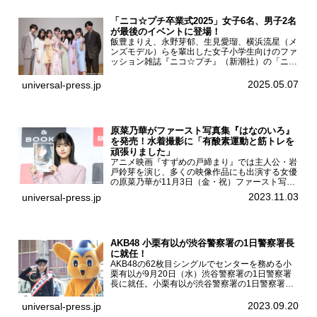
「ニコ☆プチ卒業式2025」女子6名、男子2名
が最後のイベントに登場！
飯豊まりえ、永野芽郁、生見愛瑠、横浜流星（メ
ンズモデル）らを輩出した女子小学生向けのファ
ッション雑誌『ニコ☆プチ』（新潮社）の「ニコ
☆プチ卒業式2025」が5月6日（火・振休）東京
モード学園コクーンタワーで開催され、卒業モデ
2025.05.07
universal-press.jp
ルの川瀬翠子、外...
原菜乃華がファースト写真集『はなのいろ』
を発売！水着撮影に「有酸素運動と筋トレを
頑張りました」
アニメ映画『すずめの戸締まり』では主人公・岩
戸鈴芽を演じ、多くの映像作品にも出演する女優
の原菜乃華が11月3日（金・祝）ファースト写真
集『はなのいろ』発売記念イベントを
2023.11.03
universal-press.jp
HMV&BOOKS SHIBUYAで開催した。原菜乃華フ
ァースト写真集『...
AKB48 小栗有以が渋谷警察署の1日警察署長
に就任！
AKB48の62枚目シングルでセンターを務める小
栗有以が9月20日（水）渋谷警察署の1日警察署
長に就任。小栗有以が渋谷警察署の1日警察署長
に就任9月21日（木曜）から同月30日（土曜）ま
での10日間実施される令和5年 秋の全国交通安全
2023.09.20
universal-press.jp
運動に...