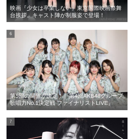
映画『少女は卒業しない』東京国際映画祭舞
台挨拶。キャスト陣が制服姿で登場！
第5回の開催が決定！『第4回AKB48グループ
歌唱力No.1決定戦 ファイナリストLIVE』