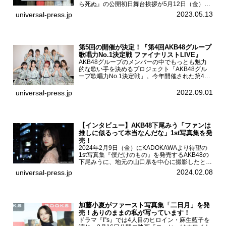
ら死ぬ』の公開初日舞台挨拶が5月12日（金）新
宿バルト9で開催され、出演者の松村沙友理、中
2023.05.13
universal-press.jp
村里帆、MOMO(@onefive)、KANO(@onefi...
第5回の開催が決定！『第4回AKB48グループ
歌唱力No.1決定戦 ファイナリストLIVE』
AKB48グループのメンバーの中でもっとも魅力
的な歌い手を決めるプロジェクト「AKB48グル
ープ歌唱力No.1決定戦」。今年開催された第4回
決勝大会でベスト8に勝ち進んだメンバーらによ
る一夜限りのライブイベント「ファイナリスト
2022.09.01
universal-press.jp
LIVE」が8...
【インタビュー】AKB48下尾みう「ファンは
推しに似るって本当なんだな」1st写真集を発
売！
2024年2月9日（金）にKADOKAWAより待望の
1st写真集『僕だけのもの』を発売するAKB48の
下尾みうに、地元の山口県を中心に撮影したとい
う今回の写真集についてインタビューをお願いし
2024.02.08
universal-press.jp
た。1st写真集『僕だけのもの』を発売する
AKB4...
加藤小夏がファースト写真集「二日月」を発
売！ありのままの私が写っています！
ドラマ『I”s』では4人目のヒロイン・麻生藍子を