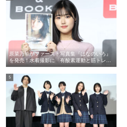
原菜乃華がファースト写真集『はなのいろ』
を発売！水着撮影に「有酸素運動と筋トレを
頑張りました」