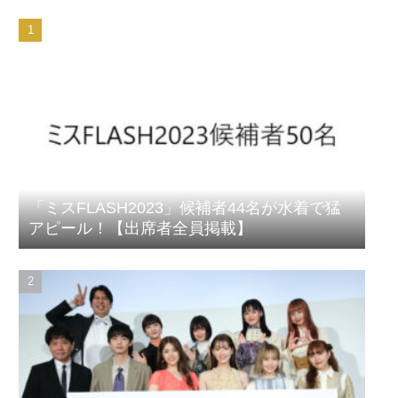
「ミスFLASH2023」候補者44名が水着で猛
アピール！【出席者全員掲載】