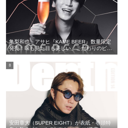
亀梨和也、アサヒ『KAME BEER』数量限定
発売！味も見た目も美しい、こだわりのビー
ルがついに完成
安田章大（SUPER EIGHT）が表紙・巻頭特