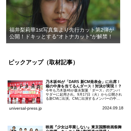
福井梨莉華1st写真集より先行カット第2弾が
公開！ドキッとする“オトナカット”が解禁！
ピックアップ（取材記事）
乃木坂46が「DARS 新CM発表会」に出席！
箱の中身を当てるんダース！対決が実現！？
今年も乃木坂46が森永製菓「ダース」のアンバ
サダーに起用され、9月17日（火）から公開され
る新CMに出演。CMに出演するメンバーの中か
ら岩本蓮加、梅澤美波、遠藤さくら、賀喜遥香、
一ノ瀬美空、菅原咲月が都内にて開催された
2024.09.18
universal-press.jp
「DARS 新CM発表...
映画『少女は卒業しない』東京国際映画祭舞