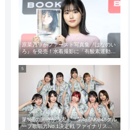
原菜乃華がファースト写真集『はなのい
ろ』を発売！水着撮影に「有酸素運動と
筋トレを頑張りました」
第5回の開催が決定！『第4回AKB48グル
ープ歌唱力No.1決定戦 ファイナリスト