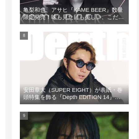
亀梨和也、アサヒ『KAME BEER』数量
限定発売！味も見た目も美しい、こだわ
りのビールがついに完成
安田章大（SUPER EIGHT）が表紙・巻
頭特集を飾る『Depth EDITION 14』が
発売！