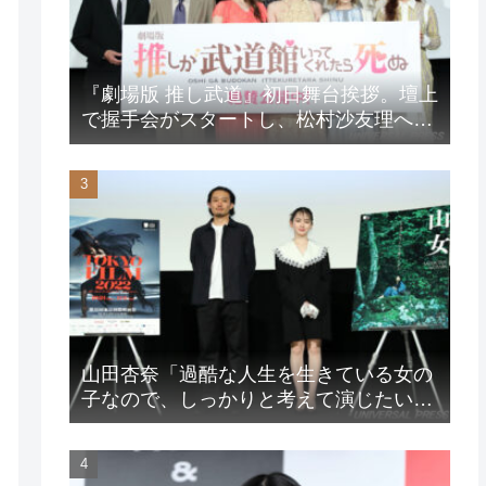
『劇場版 推し武道』初日舞台挨拶。壇上
で握手会がスタートし、松村沙友理への
想いをアピール！？
山田杏奈「過酷な人生を生きている女の
子なので、しっかりと考えて演じたいな
と」映画『山女』東京国際映画祭Q&A