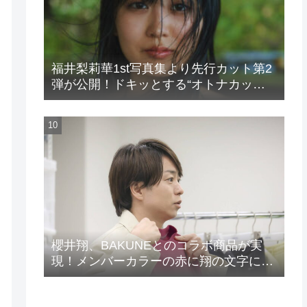
福井梨莉華1st写真集より先行カット第2
弾が公開！ドキッとする“オトナカッ
ト”が解禁！
櫻井翔、BAKUNEとのコラボ商品が実
現！メンバーカラーの赤に翔の文字に着
想を得たデザイン