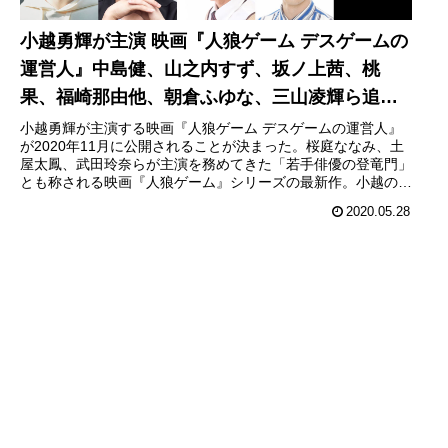
小越勇輝が主演 映画『人狼ゲーム デスゲームの
運営人』中島健、山之内すず、坂ノ上茜、桃
果、福崎那由他、朝倉ふゆな、三山凌輝ら追加
キャスト発表！
小越勇輝が主演する映画『人狼ゲーム デスゲームの運営人』
が2020年11月に公開されることが決まった。桜庭ななみ、土
屋太鳳、武田玲奈らが主演を務めてきた「若手俳優の登竜門」
とも称される映画『人狼ゲーム』シリーズの最新作。小越の共
演に中島健、...
2020.05.28