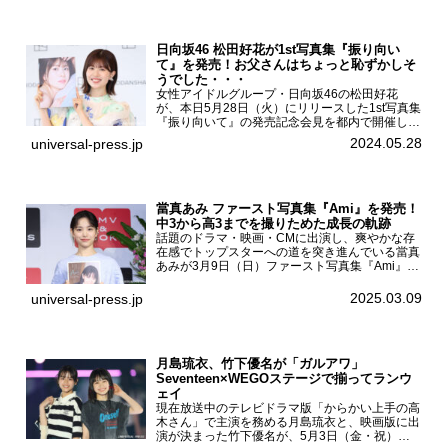
日向坂46 松田好花が1st写真集『振り向い
て』を発売！お父さんはちょっと恥ずかしそ
うでした・・・
女性アイドルグループ・日向坂46の松田好花
が、本日5月28日（火）にリリースした1st写真集
『振り向いて』の発売記念会見を都内で開催し
た。日向坂46 松田好花1st写真集『振り向いて』
2024.05.28
universal-press.jp
発売記念会見写真集では日向坂46の松田好花を
カナダ・バン...
當真あみ ファースト写真集『Ami』を発売！
中3から高3までを撮りためた成長の軌跡
話題のドラマ・映画・CMに出演し、爽やかな存
在感でトップスターへの道を突き進んでいる當真
あみが3月9日（日）ファースト写真集『Ami』
（小学館 刊）の発売記念イベントをHMV＆
BOOKS SHIBUYAで開催した。當真あみファース
2025.03.09
universal-press.jp
ト写真集『...
月島琉衣、竹下優名が「ガルアワ」
Seventeen×WEGOステージで揃ってランウ
ェイ
現在放送中のテレビドラマ版「からかい上手の高
木さん」で主演を務める月島琉衣と、映画版に出
演が決まった竹下優名が、5月3日（金・祝）東