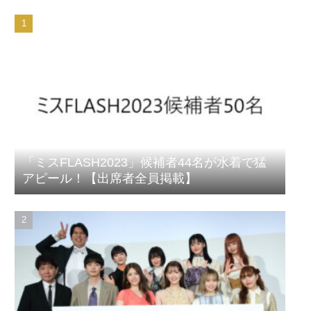
「ミスFLASH2023」候補者44名が水着で猛
アピール！【出席者全員掲載】