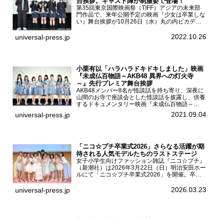
台挨拶。キャスト陣が制服姿で登場！
第35回東京国際映画祭（TIFF）アジアの未来部
門作品で、来年公開予定の映画『少女は卒業しな
い』舞台挨拶が10月26日（水）丸の内ピカデリ
ーで開催され、出演者の河合優実、小野莉奈、小
宮山莉渚、中井友望、監督の中川駿が登壇。映画
2022.10.26
universal-press.jp
『少女は卒業し...
小栗有以「ハラハラドキドキしました」映画
『未成仏百物語～AKB48 異界への灯火寺
～』先行プレミア舞台挨拶
AKB48メンバー8名が怪談話を持ち寄り、深夜に
山間のお寺で座談会とした怪談話を披露し、供養
するドキュメンタリー映画『未成仏百物語～
AKB48異界への灯火寺～』の先行プレミア舞台
2021.09.04
universal-press.jp
挨拶が東京・ユナイテッド・シネマ豊洲で開催さ
れ、AKB48メ...
「ニコ☆プチ卒業式2026」さらなる活躍が期
待される人気モデルたちのラストステージ
女子小学生向けファッション雑誌『ニコ☆プチ』
（新潮社）は2026年3月22日（日）明治安田ホー
ルにて「ニコ☆プチ卒業式2026」を開催。卒業
モデルの青島希愛、安藤実桜、井口美怜、かの
ん、末永ひなた、高梨琴乃、土井ありさ、藤田蒼
2026.03.23
universal-press.jp
果、藤中璃子、...