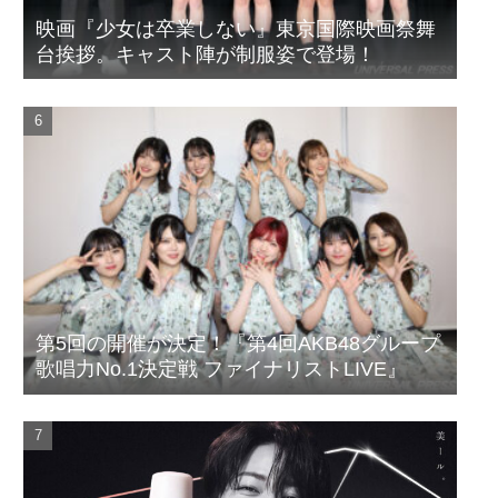
映画『少女は卒業しない』東京国際映画祭舞
台挨拶。キャスト陣が制服姿で登場！
第5回の開催が決定！『第4回AKB48グループ
歌唱力No.1決定戦 ファイナリストLIVE』