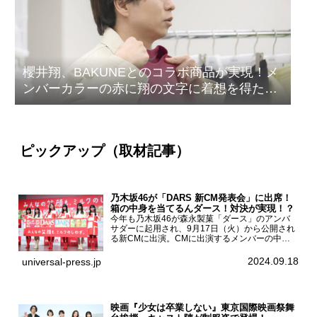
櫻井翔、BAKUNEとのコラボ商品が実現！メ
ンバーカラーの赤に翔の文字に着想を得たデ
ザイン
ピックアップ（取材記事）
乃木坂46が「DARS 新CM発表会」に出席！
箱の中身を当てるんダース！対決が実現！？
今年も乃木坂46が森永製菓「ダース」のアンバ
サダーに起用され、9月17日（火）から公開され
る新CMに出演。CMに出演するメンバーの中か
ら岩本蓮加、梅澤美波、遠藤さくら、賀喜遥香、
一ノ瀬美空、菅原咲月が都内にて開催された
2024.09.18
universal-press.jp
「DARS 新CM発表...
映画『少女は卒業しない』東京国際映画祭舞