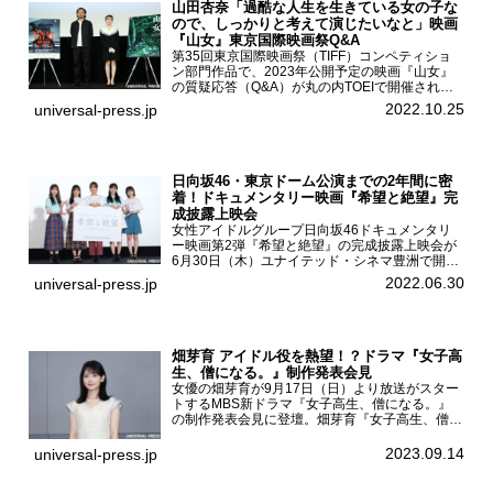
山田杏奈「過酷な人生を生きている女の子な
ので、しっかりと考えて演じたいなと」映画
『山女』東京国際映画祭Q&A
第35回東京国際映画祭（TIFF）コンペティショ
ン部門作品で、2023年公開予定の映画『山女』
の質疑応答（Q&A）が丸の内TOEIで開催され、
主演を務めた女優の山田杏奈、監督の福永壮志が
2022.10.25
universal-press.jp
登壇。本作について語った。映画『山女』第35
回東京国際...
日向坂46・東京ドーム公演までの2年間に密
着！ドキュメンタリー映画『希望と絶望』完
成披露上映会
女性アイドルグループ日向坂46ドキュメンタリ
ー映画第2弾『希望と絶望』の完成披露上映会が
6月30日（木）ユナイテッド・シネマ豊洲で開催
され、日向坂46メンバーの加藤史帆、齊藤京
2022.06.30
universal-press.jp
子、佐々木久美、富田鈴花、松田好花の5人が登
壇。舞台挨拶を行った...
畑芽育 アイドル役を熱望！？ドラマ『女子高
生、僧になる。』制作発表会見
女優の畑芽育が9月17日（日）より放送がスター
トするMBS新ドラマ『女子高生、僧になる。』
の制作発表会見に登壇。畑芽育『女子高生、僧に
なる。』制作発表会見畑芽育は本作の出演オファ
ーについて「下白石麦は頭にビックリマークと、
2023.09.14
universal-press.jp
はてなマークが連続...