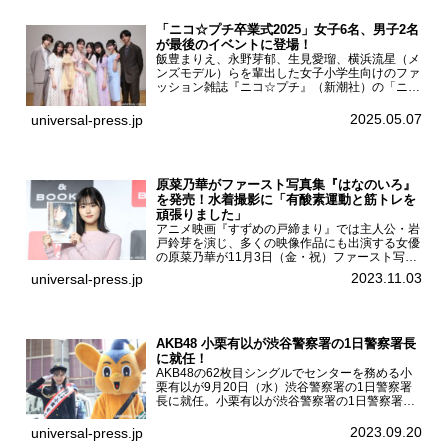
「ニコ☆プチ卒業式2025」女子6名、男子2名
が最後のイベントに登場！
飯豊まりえ、永野芽郁、生見愛瑠、横浜流星（メ
ンズモデル）らを輩出した女子小学生向けのファ
ッション雑誌『ニコ☆プチ』（新潮社）の「ニコ
☆プチ卒業式2025」が5月6日（火・振休）東京
モード学園コクーンタワーで開催され、卒業モデ
2025.05.07
universal-press.jp
ルの川瀬翠子、外...
原菜乃華がファースト写真集『はなのいろ』
を発売！水着撮影に「有酸素運動と筋トレを
頑張りました」
アニメ映画『すずめの戸締まり』では主人公・岩
戸鈴芽を演じ、多くの映像作品にも出演する女優
の原菜乃華が11月3日（金・祝）ファースト写真
集『はなのいろ』発売記念イベントを
2023.11.03
universal-press.jp
HMV&BOOKS SHIBUYAで開催した。原菜乃華フ
ァースト写真集『...
AKB48 小栗有以が渋谷警察署の1日警察署長
に就任！
AKB48の62枚目シングルでセンターを務める小
栗有以が9月20日（水）渋谷警察署の1日警察署
長に就任。小栗有以が渋谷警察署の1日警察署長
に就任9月21日（木曜）から同月30日（土曜）ま
での10日間実施される令和5年 秋の全国交通安全
2023.09.20
universal-press.jp
運動に...