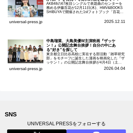
AKB48の67枚目シングルで表題曲のセンターを
務める伊藤百花が12月11日(木)、HMV&BOOKS
SHIBUYAで開催された1stフォトブック「百花ず
かん。」（光文社 刊）発売記念記者会見に登壇
した。AKB48伊藤百花1stフォトブッ...
2025.12.11
universal-press.jp
中島瑠菜、大島美優W主演映画『ザッケ
ン！』公開記念舞台挨拶！自分の中にあ
る“好き”を探して
東京都立日比谷高校に実在する部活動「雑草研究
部」をモチーフに誕生した漫画を映画化した『ザ
ッケン！』の公開記念舞台挨拶が4月4日（土）
ユナイテッドシネマお台場で開催され、出演者の
2026.04.04
universal-press.jp
中島瑠菜、大島美優、八神遼介（ICEx）、阿佐
辰美、豊島心桜、仲...
SNS
UNIVERSAL PRESSをフォローする