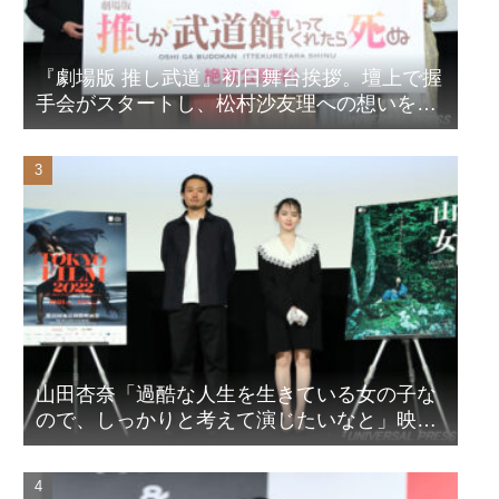
『劇場版 推し武道』初日舞台挨拶。壇上で握
手会がスタートし、松村沙友理への想いをア
ピール！？
山田杏奈「過酷な人生を生きている女の子な
ので、しっかりと考えて演じたいなと」映画
『山女』東京国際映画祭Q&A