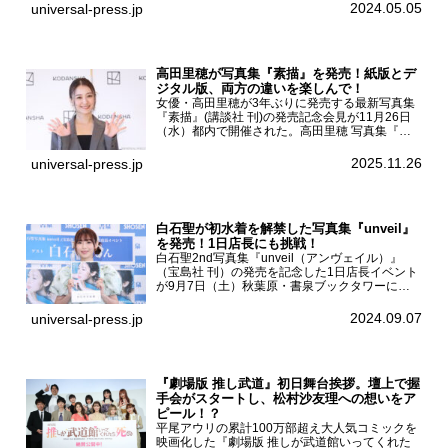
京・国立代々木競技場第一体育館で開催されたフ
2024.05.05
universal-press.jp
ァッション&音楽イベント『Rakuten GirlsAward
...
高田里穂が写真集『素描』を発売！紙版とデ
ジタル版、両方の違いを楽しんで！
女優・高田里穂が3年ぶりに発売する最新写真集
『素描』(講談社 刊)の発売記念会見が11月26日
（水）都内で開催された。高田里穂 写真集『素
描』発売記念会見現在、ドラマDiVE『悪いのは
あなたです』(読売テレビ)に出演するなど女優と
2025.11.26
universal-press.jp
して活躍中...
白石聖が初水着を解禁した写真集『unveil』
を発売！1日店長にも挑戦！
白石聖2nd写真集『unveil（アンヴェイル）』
（宝島社 刊）の発売を記念した1日店長イベント
が9月7日（土）秋葉原・書泉ブックタワーにて
開催された。白石聖2nd写真集『unveil』の発売
を記念し1日店長イベントを開催した本写真集は
2024.09.07
universal-press.jp
25...
『劇場版 推し武道』初日舞台挨拶。壇上で握
手会がスタートし、松村沙友理への想いをア
ピール！？
平尾アウリの累計100万部超え大人気コミックを
映画化した『劇場版 推しが武道館いってくれた