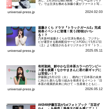
演じ、2月16日公開の映画『コーヒーはホワイト
で』では主演を務める加藤小夏がファースト写真
集「二日月」（東京ニュース通信社 刊）の発売
記念イベントをHMV＆BOOKS SHIBUYAで開催
2024.02.03
universal-press.jp
した...
遠藤さくら ドラマ『トラックガール2』完成
発表イベントに登壇！笑う2秒前がバレ
る！？
乃木坂46遠藤さくらが主演を務める、フジテレ
ビが運営する動画配信サービスFODにて5月17日
（土）より配信されるオリジナルドラマ『トラッ
クガール2』の完成発表イベントが５月10日
2025.05.11
universal-press.jp
（土）都内で開催された。FODドラマ『トラック
ガール2』完成発...
有村架純、鮮やかな日本茶カラーのワンピー
ス姿を披露！なかやまきんに君の新ギャグに
は苦笑い！？
伊藤園は5月12日（火）、都内にて日本茶の未来
に向けた新たな取り組みを発表するイベント「日
本茶の発展的未来に向けて ～生産者とともに。
日本茶を世界へ～」を開催。イベントには伊藤園
2026.05.12
universal-press.jp
のCMキャラクターを務める有村架純、伊藤園よ
り志田光正、契約茶...
AKB48伊藤百花が1stフォトブック「百花ず
かん。」を発売！等身大の私を感じて！！