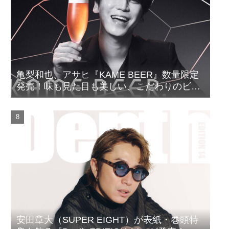
亀梨和也、アサヒ『KAME BEER』数量限定
発売！味も見た目も美しい、こだわりのビー
ルがついに完成
安田章大（SUPER EIGHT）が表紙・巻頭特