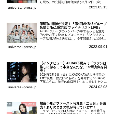
ら死ぬ』の公開初日舞台挨拶が5月12日（金）新
宿バルト9で開催され、出演者の松村沙友理、中
2023.05.13
universal-press.jp
村里帆、MOMO(@onefive)、KANO(@onefi...
第5回の開催が決定！『第4回AKB48グループ
歌唱力No.1決定戦 ファイナリストLIVE』
AKB48グループのメンバーの中でもっとも魅力
的な歌い手を決めるプロジェクト「AKB48グル
ープ歌唱力No.1決定戦」。今年開催された第4回
決勝大会でベスト8に勝ち進んだメンバーらによ
る一夜限りのライブイベント「ファイナリスト
2022.09.01
universal-press.jp
LIVE」が8...
【インタビュー】AKB48下尾みう「ファンは
推しに似るって本当なんだな」1st写真集を発
売！
2024年2月9日（金）にKADOKAWAより待望の
1st写真集『僕だけのもの』を発売するAKB48の
下尾みうに、地元の山口県を中心に撮影したとい
う今回の写真集についてインタビューをお願いし
2024.02.08
universal-press.jp
た。1st写真集『僕だけのもの』を発売する
AKB4...
加藤小夏がファースト写真集「二日月」を発
売！ありのままの私が写っています！
ドラマ『I”s』では4人目のヒロイン・麻生藍子を