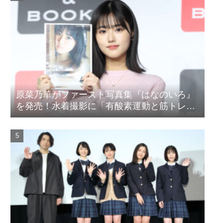
原菜乃華がファースト写真集『はなのいろ』
を発売！水着撮影に「有酸素運動と筋トレを
頑張りました」