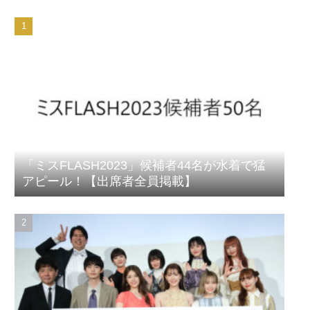
「ミスFLASH2023」候補者44名が水着で猛
アピール！【出席者全員掲載】