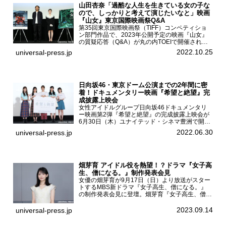
山田杏奈「過酷な人生を生きている女の子な
ので、しっかりと考えて演じたいなと」映画
『山女』東京国際映画祭Q&A
第35回東京国際映画祭（TIFF）コンペティショ
ン部門作品で、2023年公開予定の映画『山女』
の質疑応答（Q&A）が丸の内TOEIで開催され、
主演を務めた女優の山田杏奈、監督の福永壮志が
2022.10.25
universal-press.jp
登壇。本作について語った。映画『山女』第35
回東京国際...
日向坂46・東京ドーム公演までの2年間に密
着！ドキュメンタリー映画『希望と絶望』完
成披露上映会
女性アイドルグループ日向坂46ドキュメンタリ
ー映画第2弾『希望と絶望』の完成披露上映会が
6月30日（木）ユナイテッド・シネマ豊洲で開催
され、日向坂46メンバーの加藤史帆、齊藤京
2022.06.30
universal-press.jp
子、佐々木久美、富田鈴花、松田好花の5人が登
壇。舞台挨拶を行った...
畑芽育 アイドル役を熱望！？ドラマ『女子高
生、僧になる。』制作発表会見
女優の畑芽育が9月17日（日）より放送がスター
トするMBS新ドラマ『女子高生、僧になる。』
の制作発表会見に登壇。畑芽育『女子高生、僧に
なる。』制作発表会見畑芽育は本作の出演オファ
ーについて「下白石麦は頭にビックリマークと、
2023.09.14
universal-press.jp
はてなマークが連続...