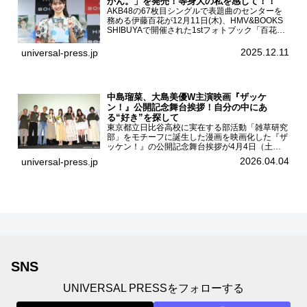
かん。」を発売！等身大の私を感じて！！
AKB48の67枚目シングルで表題曲のセンターを
務める伊藤百花が12月11日(木)、HMV&BOOKS
SHIBUYAで開催された1stフォトブック「百花ず
かん。」（光文社 刊）発売記念記者会見に登壇
した。AKB48伊藤百花1stフォトブッ...
2025.12.11
universal-press.jp
中島瑠菜、大島美優W主演映画『ザッケ
ン！』公開記念舞台挨拶！自分の中にあ
る“好き”を探して
東京都立日比谷高校に実在する部活動「雑草研究
部」をモチーフに誕生した漫画を映画化した『ザ
ッケン！』の公開記念舞台挨拶が4月4日（土）
ユナイテッドシネマお台場で開催され、出演者の
2026.04.04
universal-press.jp
中島瑠菜、大島美優、八神遼介（ICEx）、阿佐
辰美、豊島心桜、仲...
SNS
UNIVERSAL PRESSをフォローする