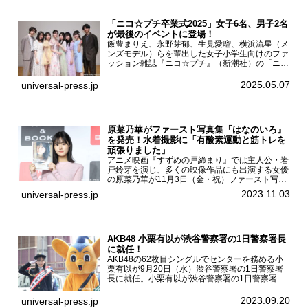
「ニコ☆プチ卒業式2025」女子6名、男子2名
が最後のイベントに登場！
飯豊まりえ、永野芽郁、生見愛瑠、横浜流星（メ
ンズモデル）らを輩出した女子小学生向けのファ
ッション雑誌『ニコ☆プチ』（新潮社）の「ニコ
☆プチ卒業式2025」が5月6日（火・振休）東京
モード学園コクーンタワーで開催され、卒業モデ
2025.05.07
universal-press.jp
ルの川瀬翠子、外...
原菜乃華がファースト写真集『はなのいろ』
を発売！水着撮影に「有酸素運動と筋トレを
頑張りました」
アニメ映画『すずめの戸締まり』では主人公・岩
戸鈴芽を演じ、多くの映像作品にも出演する女優
の原菜乃華が11月3日（金・祝）ファースト写真
集『はなのいろ』発売記念イベントを
2023.11.03
universal-press.jp
HMV&BOOKS SHIBUYAで開催した。原菜乃華フ
ァースト写真集『...
AKB48 小栗有以が渋谷警察署の1日警察署長
に就任！
AKB48の62枚目シングルでセンターを務める小
栗有以が9月20日（水）渋谷警察署の1日警察署
長に就任。小栗有以が渋谷警察署の1日警察署長
に就任9月21日（木曜）から同月30日（土曜）ま
での10日間実施される令和5年 秋の全国交通安全
2023.09.20
universal-press.jp
運動に...