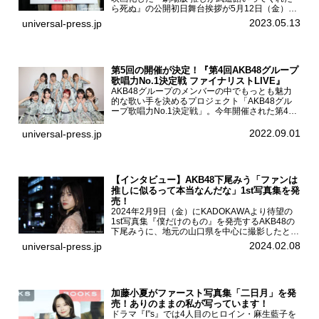
ら死ぬ』の公開初日舞台挨拶が5月12日（金）新
宿バルト9で開催され、出演者の松村沙友理、中
2023.05.13
universal-press.jp
村里帆、MOMO(@onefive)、KANO(@onefi...
第5回の開催が決定！『第4回AKB48グループ
歌唱力No.1決定戦 ファイナリストLIVE』
AKB48グループのメンバーの中でもっとも魅力
的な歌い手を決めるプロジェクト「AKB48グル
ープ歌唱力No.1決定戦」。今年開催された第4回
決勝大会でベスト8に勝ち進んだメンバーらによ
る一夜限りのライブイベント「ファイナリスト
2022.09.01
universal-press.jp
LIVE」が8...
【インタビュー】AKB48下尾みう「ファンは
推しに似るって本当なんだな」1st写真集を発
売！
2024年2月9日（金）にKADOKAWAより待望の
1st写真集『僕だけのもの』を発売するAKB48の
下尾みうに、地元の山口県を中心に撮影したとい
う今回の写真集についてインタビューをお願いし
2024.02.08
universal-press.jp
た。1st写真集『僕だけのもの』を発売する
AKB4...
加藤小夏がファースト写真集「二日月」を発
売！ありのままの私が写っています！
ドラマ『I”s』では4人目のヒロイン・麻生藍子を