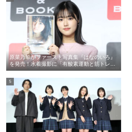
原菜乃華がファースト写真集『はなのいろ』
を発売！水着撮影に「有酸素運動と筋トレを
頑張りました」