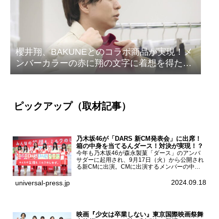
櫻井翔、BAKUNEとのコラボ商品が実現！メ
ンバーカラーの赤に翔の文字に着想を得たデ
ザイン
ピックアップ（取材記事）
乃木坂46が「DARS 新CM発表会」に出席！
箱の中身を当てるんダース！対決が実現！？
今年も乃木坂46が森永製菓「ダース」のアンバ
サダーに起用され、9月17日（火）から公開され
る新CMに出演。CMに出演するメンバーの中か
ら岩本蓮加、梅澤美波、遠藤さくら、賀喜遥香、
一ノ瀬美空、菅原咲月が都内にて開催された
2024.09.18
universal-press.jp
「DARS 新CM発表...
映画『少女は卒業しない』東京国際映画祭舞