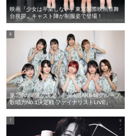
映画『少女は卒業しない』東京国際映画祭舞
台挨拶。キャスト陣が制服姿で登場！
第5回の開催が決定！『第4回AKB48グループ
歌唱力No.1決定戦 ファイナリストLIVE』