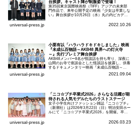
台挨拶。キャスト陣が制服姿で登場！
第35回東京国際映画祭（TIFF）アジアの未来部
門作品で、来年公開予定の映画『少女は卒業しな
い』舞台挨拶が10月26日（水）丸の内ピカデリ
ーで開催され、出演者の河合優実、小野莉奈、小
宮山莉渚、中井友望、監督の中川駿が登壇。映画
2022.10.26
universal-press.jp
『少女は卒業し...
小栗有以「ハラハラドキドキしました」映画
『未成仏百物語～AKB48 異界への灯火寺
～』先行プレミア舞台挨拶
AKB48メンバー8名が怪談話を持ち寄り、深夜に
山間のお寺で座談会とした怪談話を披露し、供養
するドキュメンタリー映画『未成仏百物語～
AKB48異界への灯火寺～』の先行プレミア舞台
2021.09.04
universal-press.jp
挨拶が東京・ユナイテッド・シネマ豊洲で開催さ
れ、AKB48メ...
「ニコ☆プチ卒業式2026」さらなる活躍が期
待される人気モデルたちのラストステージ
女子小学生向けファッション雑誌『ニコ☆プチ』
（新潮社）は2026年3月22日（日）明治安田ホー
ルにて「ニコ☆プチ卒業式2026」を開催。卒業
モデルの青島希愛、安藤実桜、井口美怜、かの
ん、末永ひなた、高梨琴乃、土井ありさ、藤田蒼
2026.03.23
universal-press.jp
果、藤中璃子、...