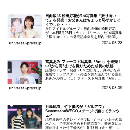
日向坂46 松田好花が1st写真集『振り向い
て』を発売！お父さんはちょっと恥ずかしそ
うでした・・・
女性アイドルグループ・日向坂46の松田好花
が、本日5月28日（火）にリリースした1st写真集
『振り向いて』の発売記念会見を都内で開催し
た。日向坂46 松田好花1st写真集『振り向いて』
2024.05.28
universal-press.jp
発売記念会見写真集では日向坂46の松田好花を
カナダ・バン...
當真あみ ファースト写真集『Ami』を発売！
中3から高3までを撮りためた成長の軌跡
話題のドラマ・映画・CMに出演し、爽やかな存
在感でトップスターへの道を突き進んでいる當真
あみが3月9日（日）ファースト写真集『Ami』
（小学館 刊）の発売記念イベントをHMV＆
BOOKS SHIBUYAで開催した。當真あみファース
2025.03.09
universal-press.jp
ト写真集『...
月島琉衣、竹下優名が「ガルアワ」
Seventeen×WEGOステージで揃ってランウ
ェイ
現在放送中のテレビドラマ版「からかい上手の高
木さん」で主演を務める月島琉衣と、映画版に出
演が決まった竹下優名が、5月3日（金・祝）東