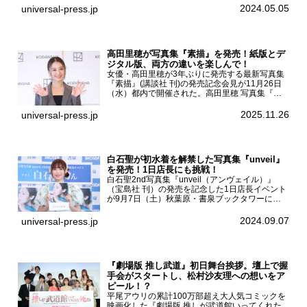
京・国立代々木競技場第一体育館で開催されたフ
2024.05.05
universal-press.jp
ァッション&音楽イベント『Rakuten GirlsAward
...
高田里穂が写真集『素描』を発売！紙版とデ
ジタル版、両方の違いを楽しんで！
女優・高田里穂が3年ぶりに発売する最新写真集
『素描』(講談社 刊)の発売記念会見が11月26日
（水）都内で開催された。高田里穂 写真集『素
描』発売記念会見現在、ドラマDiVE『悪いのは
あなたです』(読売テレビ)に出演するなど女優と
2025.11.26
universal-press.jp
して活躍中...
白石聖が初水着を解禁した写真集『unveil』
を発売！1日店長にも挑戦！
白石聖2nd写真集『unveil（アンヴェイル）』
（宝島社 刊）の発売を記念した1日店長イベント
が9月7日（土）秋葉原・書泉ブックタワーにて
開催された。白石聖2nd写真集『unveil』の発売
を記念し1日店長イベントを開催した本写真集は
2024.09.07
universal-press.jp
25...
『劇場版 推し武道』初日舞台挨拶。壇上で握
手会がスタートし、松村沙友理への想いをア
ピール！？
平尾アウリの累計100万部超え大人気コミックを
映画化した『劇場版 推しが武道館いってくれた