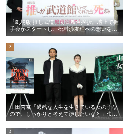
『劇場版 推し武道』初日舞台挨拶。壇上で握
手会がスタートし、松村沙友理への想いをア
ピール！？
山田杏奈「過酷な人生を生きている女の子な
ので、しっかりと考えて演じたいなと」映画
『山女』東京国際映画祭Q&A