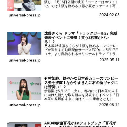
演じ、2月16日公開の映画『コーヒーはホワイト
で』では主演を務める加藤小夏がファースト写真
集「二日月」（東京ニュース通信社 刊）の発売
記念イベントをHMV＆BOOKS SHIBUYAで開催
2024.02.03
universal-press.jp
した...
遠藤さくら ドラマ『トラックガール2』完成
発表イベントに登壇！笑う2秒前がバレ
る！？
乃木坂46遠藤さくらが主演を務める、フジテレ
ビが運営する動画配信サービスFODにて5月17日
（土）より配信されるオリジナルドラマ『トラッ
クガール2』の完成発表イベントが５月10日
2025.05.11
universal-press.jp
（土）都内で開催された。FODドラマ『トラック
ガール2』完成発...
有村架純、鮮やかな日本茶カラーのワンピー
ス姿を披露！なかやまきんに君の新ギャグに
は苦笑い！？
伊藤園は5月12日（火）、都内にて日本茶の未来
に向けた新たな取り組みを発表するイベント「日
本茶の発展的未来に向けて ～生産者とともに。
日本茶を世界へ～」を開催。イベントには伊藤園
2026.05.12
universal-press.jp
のCMキャラクターを務める有村架純、伊藤園よ
り志田光正、契約茶...
AKB48伊藤百花が1stフォトブック「百花ず