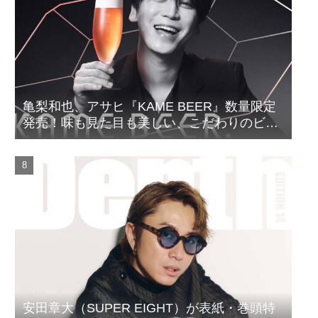
亀梨和也、アサヒ『KAME BEER』数量限定
発売！味も見た目も美しい、こだわりのビー
ルがついに完成
安田章大（SUPER EIGHT）が表紙・巻頭特