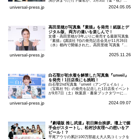
演が決まった竹下優名が、5月3日（金・祝）東
京・国立代々木競技場第一体育館で開催されたフ
2024.05.05
universal-press.jp
ァッション&音楽イベント『Rakuten GirlsAward
...
高田里穂が写真集『素描』を発売！紙版とデ
ジタル版、両方の違いを楽しんで！
女優・高田里穂が3年ぶりに発売する最新写真集
『素描』(講談社 刊)の発売記念会見が11月26日
（水）都内で開催された。高田里穂 写真集『素
描』発売記念会見現在、ドラマDiVE『悪いのは
あなたです』(読売テレビ)に出演するなど女優と
2025.11.26
universal-press.jp
して活躍中...
白石聖が初水着を解禁した写真集『unveil』
を発売！1日店長にも挑戦！
白石聖2nd写真集『unveil（アンヴェイル）』
（宝島社 刊）の発売を記念した1日店長イベント
が9月7日（土）秋葉原・書泉ブックタワーにて
開催された。白石聖2nd写真集『unveil』の発売
を記念し1日店長イベントを開催した本写真集は
2024.09.07
universal-press.jp
25...
『劇場版 推し武道』初日舞台挨拶。壇上で握
手会がスタートし、松村沙友理への想いをア
ピール！？
平尾アウリの累計100万部超え大人気コミックを