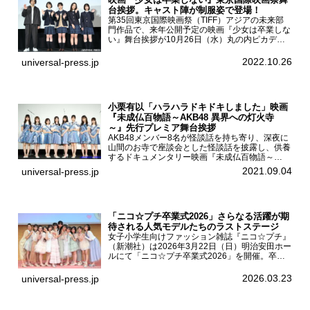
台挨拶。キャスト陣が制服姿で登場！
第35回東京国際映画祭（TIFF）アジアの未来部
門作品で、来年公開予定の映画『少女は卒業しな
い』舞台挨拶が10月26日（水）丸の内ピカデリ
ーで開催され、出演者の河合優実、小野莉奈、小
宮山莉渚、中井友望、監督の中川駿が登壇。映画
2022.10.26
universal-press.jp
『少女は卒業し...
小栗有以「ハラハラドキドキしました」映画
『未成仏百物語～AKB48 異界への灯火寺
～』先行プレミア舞台挨拶
AKB48メンバー8名が怪談話を持ち寄り、深夜に
山間のお寺で座談会とした怪談話を披露し、供養
するドキュメンタリー映画『未成仏百物語～
AKB48異界への灯火寺～』の先行プレミア舞台
2021.09.04
universal-press.jp
挨拶が東京・ユナイテッド・シネマ豊洲で開催さ
れ、AKB48メ...
「ニコ☆プチ卒業式2026」さらなる活躍が期
待される人気モデルたちのラストステージ
女子小学生向けファッション雑誌『ニコ☆プチ』
（新潮社）は2026年3月22日（日）明治安田ホー
ルにて「ニコ☆プチ卒業式2026」を開催。卒業
モデルの青島希愛、安藤実桜、井口美怜、かの
ん、末永ひなた、高梨琴乃、土井ありさ、藤田蒼
2026.03.23
universal-press.jp
果、藤中璃子、...