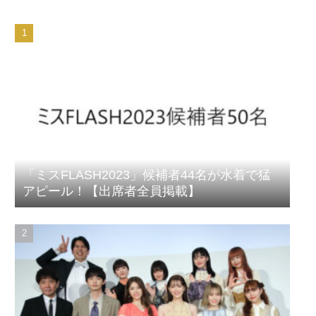
「ミスFLASH2023」候補者44名が水着で猛
アピール！【出席者全員掲載】