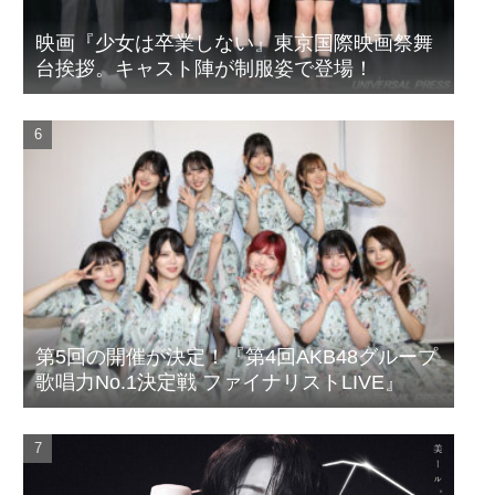
映画『少女は卒業しない』東京国際映画祭舞
台挨拶。キャスト陣が制服姿で登場！
第5回の開催が決定！『第4回AKB48グループ
歌唱力No.1決定戦 ファイナリストLIVE』