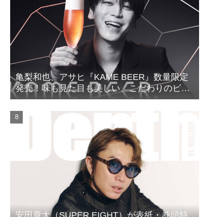
亀梨和也、アサヒ『KAME BEER』数量限定
発売！味も見た目も美しい、こだわりのビー
ルがついに完成
安田章大（SUPER EIGHT）が表紙・巻頭特