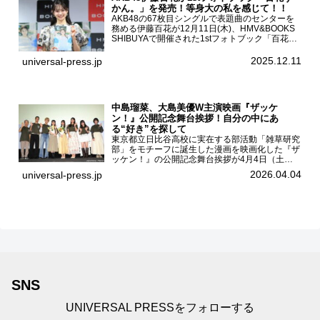
かん。」を発売！等身大の私を感じて！！
AKB48の67枚目シングルで表題曲のセンターを
務める伊藤百花が12月11日(木)、HMV&BOOKS
SHIBUYAで開催された1stフォトブック「百花ず
かん。」（光文社 刊）発売記念記者会見に登壇
した。AKB48伊藤百花1stフォトブッ...
2025.12.11
universal-press.jp
中島瑠菜、大島美優W主演映画『ザッケ
ン！』公開記念舞台挨拶！自分の中にあ
る“好き”を探して
東京都立日比谷高校に実在する部活動「雑草研究
部」をモチーフに誕生した漫画を映画化した『ザ
ッケン！』の公開記念舞台挨拶が4月4日（土）
ユナイテッドシネマお台場で開催され、出演者の
2026.04.04
universal-press.jp
中島瑠菜、大島美優、八神遼介（ICEx）、阿佐
辰美、豊島心桜、仲...
SNS
UNIVERSAL PRESSをフォローする