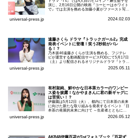
ドラマ『I”s』では4人目のヒロイン・麻生藍子を
演じ、2月16日公開の映画『コーヒーはホワイト
で』では主演を務める加藤小夏がファースト写真
集「二日月」（東京ニュース通信社 刊）の発売
記念イベントをHMV＆BOOKS SHIBUYAで開催
2024.02.03
universal-press.jp
した...
遠藤さくら ドラマ『トラックガール2』完成
発表イベントに登壇！笑う2秒前がバレ
る！？
乃木坂46遠藤さくらが主演を務める、フジテレ
ビが運営する動画配信サービスFODにて5月17日
（土）より配信されるオリジナルドラマ『トラッ
クガール2』の完成発表イベントが５月10日
2025.05.11
universal-press.jp
（土）都内で開催された。FODドラマ『トラック
ガール2』完成発...
有村架純、鮮やかな日本茶カラーのワンピー
ス姿を披露！なかやまきんに君の新ギャグに
は苦笑い！？
伊藤園は5月12日（火）、都内にて日本茶の未来
に向けた新たな取り組みを発表するイベント「日
本茶の発展的未来に向けて ～生産者とともに。
日本茶を世界へ～」を開催。イベントには伊藤園
2026.05.12
universal-press.jp
のCMキャラクターを務める有村架純、伊藤園よ
り志田光正、契約茶...
AKB48伊藤百花が1stフォトブック「百花ず