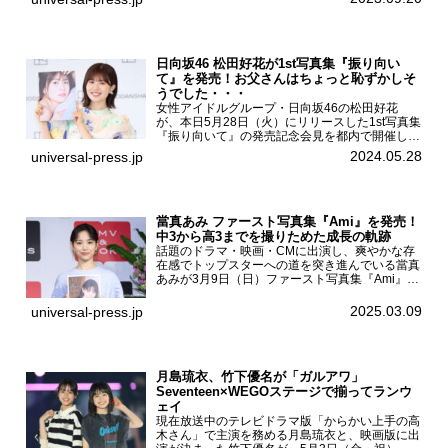
運動に...
日向坂46 松田好花が1st写真集『振り向い
て』を発売！お父さんはちょっと恥ずかしそ
うでした・・・
女性アイドルグループ・日向坂46の松田好花
が、本日5月28日（火）にリリースした1st写真集
『振り向いて』の発売記念会見を都内で開催し
た。日向坂46 松田好花1st写真集『振り向いて』
2024.05.28
universal-press.jp
発売記念会見写真集では日向坂46の松田好花を
カナダ・バン...
當真あみ ファースト写真集『Ami』を発売！
中3から高3までを撮りためた成長の軌跡
話題のドラマ・映画・CMに出演し、爽やかな存
在感でトップスターへの道を突き進んでいる當真
あみが3月9日（日）ファースト写真集『Ami』
（小学館 刊）の発売記念イベントをHMV＆
BOOKS SHIBUYAで開催した。當真あみファース
2025.03.09
universal-press.jp
ト写真集『...
月島琉衣、竹下優名が「ガルアワ」
Seventeen×WEGOステージで揃ってランウ
ェイ
現在放送中のテレビドラマ版「からかい上手の高
木さん」で主演を務める月島琉衣と、映画版に出