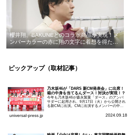
櫻井翔、BAKUNEとのコラボ商品が実現！メ
ンバーカラーの赤に翔の文字に着想を得たデ
ザイン
ピックアップ（取材記事）
乃木坂46が「DARS 新CM発表会」に出席！
箱の中身を当てるんダース！対決が実現！？
今年も乃木坂46が森永製菓「ダース」のアンバ
サダーに起用され、9月17日（火）から公開され
る新CMに出演。CMに出演するメンバーの中か
ら岩本蓮加、梅澤美波、遠藤さくら、賀喜遥香、
一ノ瀬美空、菅原咲月が都内にて開催された
2024.09.18
universal-press.jp
「DARS 新CM発表...
映画『少女は卒業しない』東京国際映画祭舞