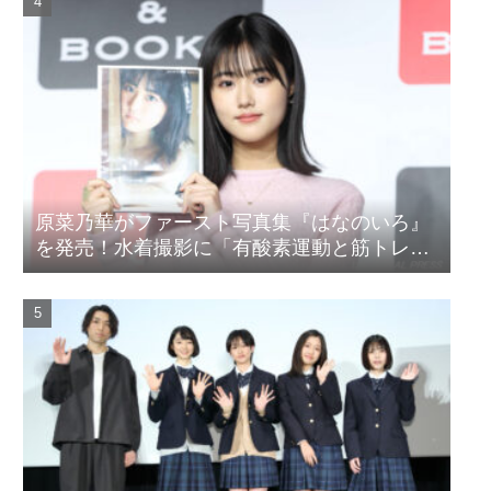
原菜乃華がファースト写真集『はなのいろ』
を発売！水着撮影に「有酸素運動と筋トレを
頑張りました」