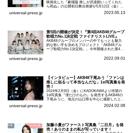
映画化した『劇場版 推しが武道館いってくれた
ら死ぬ』の公開初日舞台挨拶が5月12日（金）新
宿バルト9で開催され、出演者の松村沙友理、中
2023.05.13
universal-press.jp
村里帆、MOMO(@onefive)、KANO(@onefi...
第5回の開催が決定！『第4回AKB48グループ
歌唱力No.1決定戦 ファイナリストLIVE』
AKB48グループのメンバーの中でもっとも魅力
的な歌い手を決めるプロジェクト「AKB48グル
ープ歌唱力No.1決定戦」。今年開催された第4回
決勝大会でベスト8に勝ち進んだメンバーらによ
る一夜限りのライブイベント「ファイナリスト
2022.09.01
universal-press.jp
LIVE」が8...
【インタビュー】AKB48下尾みう「ファンは
推しに似るって本当なんだな」1st写真集を発
売！
2024年2月9日（金）にKADOKAWAより待望の
1st写真集『僕だけのもの』を発売するAKB48の
下尾みうに、地元の山口県を中心に撮影したとい
う今回の写真集についてインタビューをお願いし
2024.02.08
universal-press.jp
た。1st写真集『僕だけのもの』を発売する
AKB4...
加藤小夏がファースト写真集「二日月」を発
売！ありのままの私が写っています！