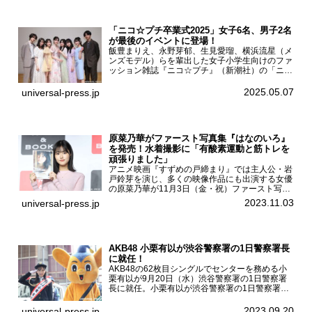
「ニコ☆プチ卒業式2025」女子6名、男子2名
が最後のイベントに登場！
飯豊まりえ、永野芽郁、生見愛瑠、横浜流星（メ
ンズモデル）らを輩出した女子小学生向けのファ
ッション雑誌『ニコ☆プチ』（新潮社）の「ニコ
☆プチ卒業式2025」が5月6日（火・振休）東京
モード学園コクーンタワーで開催され、卒業モデ
2025.05.07
universal-press.jp
ルの川瀬翠子、外...
原菜乃華がファースト写真集『はなのいろ』
を発売！水着撮影に「有酸素運動と筋トレを
頑張りました」
アニメ映画『すずめの戸締まり』では主人公・岩
戸鈴芽を演じ、多くの映像作品にも出演する女優
の原菜乃華が11月3日（金・祝）ファースト写真
集『はなのいろ』発売記念イベントを
2023.11.03
universal-press.jp
HMV&BOOKS SHIBUYAで開催した。原菜乃華フ
ァースト写真集『...
AKB48 小栗有以が渋谷警察署の1日警察署長
に就任！
AKB48の62枚目シングルでセンターを務める小
栗有以が9月20日（水）渋谷警察署の1日警察署
長に就任。小栗有以が渋谷警察署の1日警察署長
に就任9月21日（木曜）から同月30日（土曜）ま
での10日間実施される令和5年 秋の全国交通安全
2023.09.20
universal-press.jp