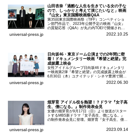
山田杏奈「過酷な人生を生きている女の子な
ので、しっかりと考えて演じたいなと」映画
『山女』東京国際映画祭Q&A
第35回東京国際映画祭（TIFF）コンペティショ
ン部門作品で、2023年公開予定の映画『山女』
の質疑応答（Q&A）が丸の内TOEIで開催され、
主演を務めた女優の山田杏奈、監督の福永壮志が
2022.10.25
universal-press.jp
登壇。本作について語った。映画『山女』第35
回東京国際...
日向坂46・東京ドーム公演までの2年間に密
着！ドキュメンタリー映画『希望と絶望』完
成披露上映会
女性アイドルグループ日向坂46ドキュメンタリ
ー映画第2弾『希望と絶望』の完成披露上映会が
6月30日（木）ユナイテッド・シネマ豊洲で開催
され、日向坂46メンバーの加藤史帆、齊藤京
2022.06.30
universal-press.jp
子、佐々木久美、富田鈴花、松田好花の5人が登
壇。舞台挨拶を行った...
畑芽育 アイドル役を熱望！？ドラマ『女子高
生、僧になる。』制作発表会見
女優の畑芽育が9月17日（日）より放送がスター
トするMBS新ドラマ『女子高生、僧になる。』
の制作発表会見に登壇。畑芽育『女子高生、僧に
なる。』制作発表会見畑芽育は本作の出演オファ
ーについて「下白石麦は頭にビックリマークと、
2023.09.14
universal-press.jp
はてなマークが連続...