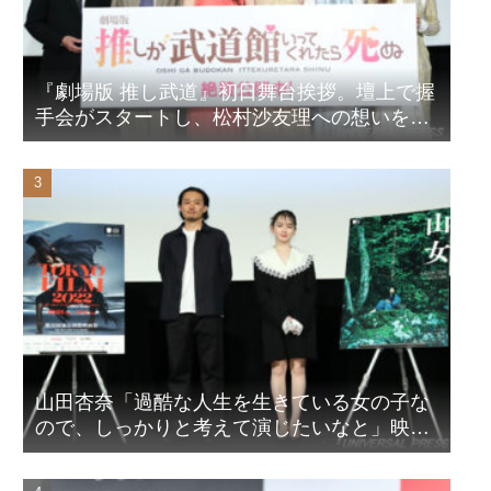
『劇場版 推し武道』初日舞台挨拶。壇上で握
手会がスタートし、松村沙友理への想いをア
ピール！？
山田杏奈「過酷な人生を生きている女の子な
ので、しっかりと考えて演じたいなと」映画
『山女』東京国際映画祭Q&A