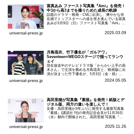
當真あみ ファースト写真集『Ami』を発売！
中3から高3までを撮りためた成長の軌跡
話題のドラマ・映画・CMに出演し、爽やかな存
在感でトップスターへの道を突き進んでいる當真
あみが3月9日（日）ファースト写真集『Ami』
（小学館 刊）の発売記念イベントをHMV＆
BOOKS SHIBUYAで開催した。當真あみファース
2025.03.09
universal-press.jp
ト写真集『...
月島琉衣、竹下優名が「ガルアワ」
Seventeen×WEGOステージで揃ってランウ
ェイ
現在放送中のテレビドラマ版「からかい上手の高
木さん」で主演を務める月島琉衣と、映画版に出
演が決まった竹下優名が、5月3日（金・祝）東
京・国立代々木競技場第一体育館で開催されたフ
2024.05.05
universal-press.jp
ァッション&音楽イベント『Rakuten GirlsAward
...
高田里穂が写真集『素描』を発売！紙版とデ
ジタル版、両方の違いを楽しんで！
女優・高田里穂が3年ぶりに発売する最新写真集
『素描』(講談社 刊)の発売記念会見が11月26日
（水）都内で開催された。高田里穂 写真集『素
描』発売記念会見現在、ドラマDiVE『悪いのは
あなたです』(読売テレビ)に出演するなど女優と
2025.11.26
universal-press.jp
して活躍中...