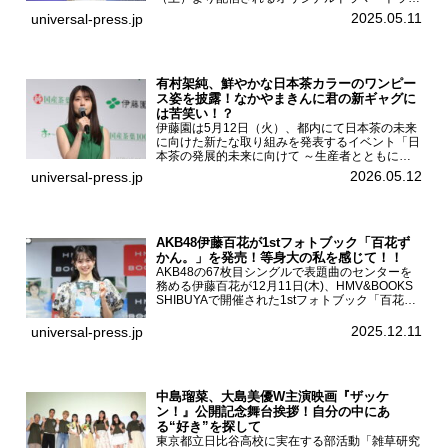
クガール2』の完成発表イベントが５月10日
2025.05.11
universal-press.jp
（土）都内で開催された。FODドラマ『トラック
ガール2』完成発...
有村架純、鮮やかな日本茶カラーのワンピー
ス姿を披露！なかやまきんに君の新ギャグに
は苦笑い！？
伊藤園は5月12日（火）、都内にて日本茶の未来
に向けた新たな取り組みを発表するイベント「日
本茶の発展的未来に向けて ～生産者とともに。
日本茶を世界へ～」を開催。イベントには伊藤園
2026.05.12
universal-press.jp
のCMキャラクターを務める有村架純、伊藤園よ
り志田光正、契約茶...
AKB48伊藤百花が1stフォトブック「百花ず
かん。」を発売！等身大の私を感じて！！
AKB48の67枚目シングルで表題曲のセンターを
務める伊藤百花が12月11日(木)、HMV&BOOKS
SHIBUYAで開催された1stフォトブック「百花ず
かん。」（光文社 刊）発売記念記者会見に登壇
した。AKB48伊藤百花1stフォトブッ...
2025.12.11
universal-press.jp
中島瑠菜、大島美優W主演映画『ザッケ
ン！』公開記念舞台挨拶！自分の中にあ
る“好き”を探して
東京都立日比谷高校に実在する部活動「雑草研究