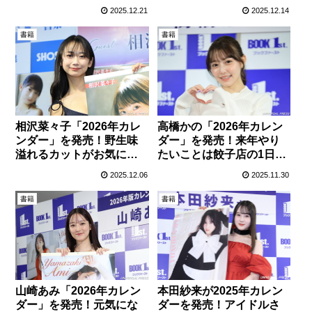
な作品
2025.12.21
2025.12.14
書籍
書籍
相沢菜々子「2026年カレ
高橋かの「2026年カレン
ンダー」を発売！野生味
ダー」を発売！来年やり
溢れるカットがお気に入
たいことは餃子店の1日店
り
長！？
2025.12.06
2025.11.30
書籍
書籍
山崎あみ「2026年カレン
本田紗来が2025年カレン
ダー」を発売！元気にな
ダーを発売！アイドルさ