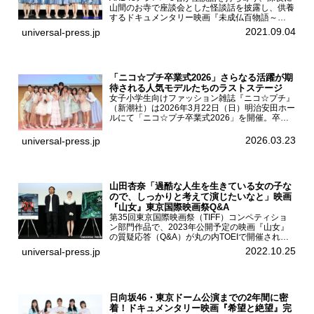
山間のお寺で座談会とした怪談話を披露し、供養
するドキュメンタリー映画『未成仏百物語～
AKB48異界への灯火寺～』の先行プレミア舞台
2021.09.04
universal-press.jp
挨拶が東京・ユナイテッド・シネマ豊洲で開催さ
れ、AKB48メ...
「ニコ☆プチ卒業式2026」さらなる活躍が期
待される人気モデルたちのラストステージ
女子小学生向けファッション雑誌『ニコ☆プチ』
（新潮社）は2026年3月22日（日）明治安田ホー
ルにて「ニコ☆プチ卒業式2026」を開催。卒業
モデルの青島希愛、安藤実桜、井口美怜、かの
ん、末永ひなた、高梨琴乃、土井ありさ、藤田蒼
2026.03.23
universal-press.jp
果、藤中璃子、...
山田杏奈「過酷な人生を生きている女の子な
ので、しっかりと考えて演じたいなと」映画
『山女』東京国際映画祭Q&A
第35回東京国際映画祭（TIFF）コンペティショ
ン部門作品で、2023年公開予定の映画『山女』
の質疑応答（Q&A）が丸の内TOEIで開催され、
主演を務めた女優の山田杏奈、監督の福永壮志が
2022.10.25
universal-press.jp
登壇。本作について語った。映画『山女』第35
回東京国際...
日向坂46・東京ドーム公演までの2年間に密
着！ドキュメンタリー映画『希望と絶望』完