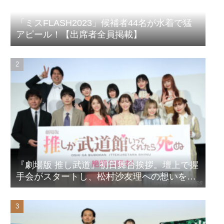
「ミスFLASH2023」候補者44名が水着で猛
アピール！【出席者全員掲載】
『劇場版 推し武道』初日舞台挨拶。壇上で握
手会がスタートし、松村沙友理への想いをア
ピール！？