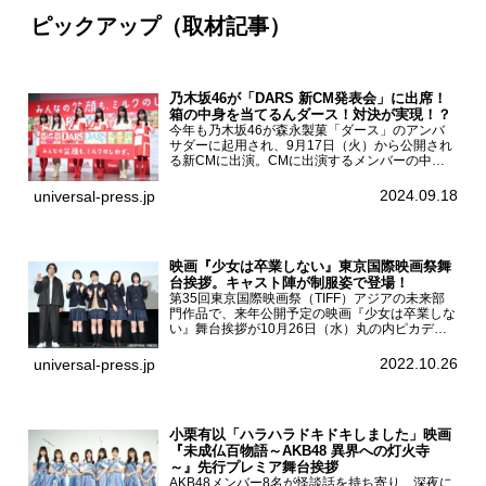
ピックアップ（取材記事）
乃木坂46が「DARS 新CM発表会」に出席！
箱の中身を当てるんダース！対決が実現！？
今年も乃木坂46が森永製菓「ダース」のアンバ
サダーに起用され、9月17日（火）から公開され
る新CMに出演。CMに出演するメンバーの中か
ら岩本蓮加、梅澤美波、遠藤さくら、賀喜遥香、
一ノ瀬美空、菅原咲月が都内にて開催された
2024.09.18
universal-press.jp
「DARS 新CM発表...
映画『少女は卒業しない』東京国際映画祭舞
台挨拶。キャスト陣が制服姿で登場！
第35回東京国際映画祭（TIFF）アジアの未来部
門作品で、来年公開予定の映画『少女は卒業しな
い』舞台挨拶が10月26日（水）丸の内ピカデリ
ーで開催され、出演者の河合優実、小野莉奈、小
宮山莉渚、中井友望、監督の中川駿が登壇。映画
2022.10.26
universal-press.jp
『少女は卒業し...
小栗有以「ハラハラドキドキしました」映画
『未成仏百物語～AKB48 異界への灯火寺
～』先行プレミア舞台挨拶
AKB48メンバー8名が怪談話を持ち寄り、深夜に