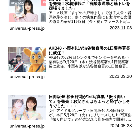
を発売！水着撮影に「有酸素運動と筋トレを
頑張りました」
アニメ映画『すずめの戸締まり』では主人公・岩
戸鈴芽を演じ、多くの映像作品にも出演する女優
の原菜乃華が11月3日（金・祝）ファースト写真
集『はなのいろ』発売記念イベントを
2023.11.03
universal-press.jp
HMV&BOOKS SHIBUYAで開催した。原菜乃華フ
ァースト写真集『...
AKB48 小栗有以が渋谷警察署の1日警察署長
に就任！
AKB48の62枚目シングルでセンターを務める小
栗有以が9月20日（水）渋谷警察署の1日警察署
長に就任。小栗有以が渋谷警察署の1日警察署長
に就任9月21日（木曜）から同月30日（土曜）ま
での10日間実施される令和5年 秋の全国交通安全
2023.09.20
universal-press.jp
運動に...
日向坂46 松田好花が1st写真集『振り向い
て』を発売！お父さんはちょっと恥ずかしそ
うでした・・・
女性アイドルグループ・日向坂46の松田好花
が、本日5月28日（火）にリリースした1st写真集
『振り向いて』の発売記念会見を都内で開催し
た。日向坂46 松田好花1st写真集『振り向いて』
2024.05.28
universal-press.jp
発売記念会見写真集では日向坂46の松田好花を
カナダ・バン...