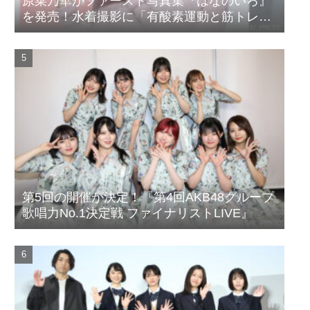
原菜乃華がファースト写真集『はなのいろ』
を発売！水着撮影に「有酸素運動と筋トレを
頑張りました」
第5回の開催が決定！『第4回AKB48グループ
歌唱力No.1決定戦 ファイナリストLIVE』