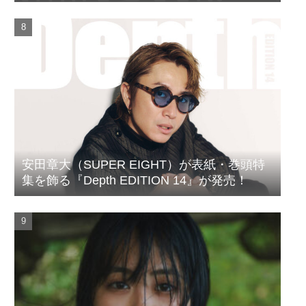
ルがついに完成
安田章大（SUPER EIGHT）が表紙・巻頭特
集を飾る『Depth EDITION 14』が発売！