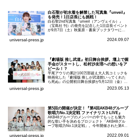
白石聖が初水着を解禁した写真集『unveil』
を発売！1日店長にも挑戦！
白石聖2nd写真集『unveil（アンヴェイル）』
（宝島社 刊）の発売を記念した1日店長イベント
が9月7日（土）秋葉原・書泉ブックタワーにて
開催された。白石聖2nd写真集『unveil』の発売
を記念し1日店長イベントを開催した本写真集は
2024.09.07
universal-press.jp
25...
『劇場版 推し武道』初日舞台挨拶。壇上で握
手会がスタートし、松村沙友理への想いをア
ピール！？
平尾アウリの累計100万部超え大人気コミックを
映画化した『劇場版 推しが武道館いってくれた
ら死ぬ』の公開初日舞台挨拶が5月12日（金）新
宿バルト9で開催され、出演者の松村沙友理、中
2023.05.13
universal-press.jp
村里帆、MOMO(@onefive)、KANO(@onefi...
第5回の開催が決定！『第4回AKB48グループ
歌唱力No.1決定戦 ファイナリストLIVE』
AKB48グループのメンバーの中でもっとも魅力
的な歌い手を決めるプロジェクト「AKB48グル
ープ歌唱力No.1決定戦」。今年開催された第4回
決勝大会でベスト8に勝ち進んだメンバーらによ
る一夜限りのライブイベント「ファイナリスト
2022.09.01
universal-press.jp