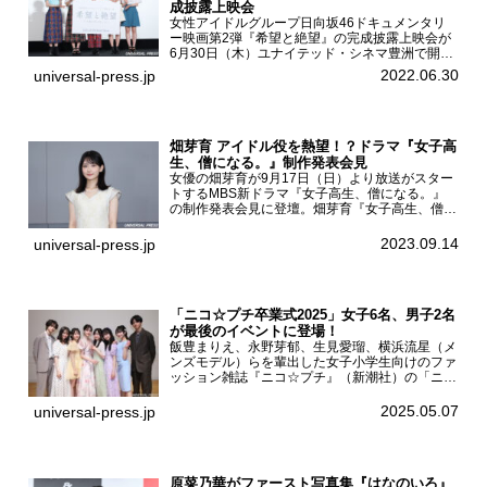
成披露上映会
女性アイドルグループ日向坂46ドキュメンタリ
ー映画第2弾『希望と絶望』の完成披露上映会が
6月30日（木）ユナイテッド・シネマ豊洲で開催
され、日向坂46メンバーの加藤史帆、齊藤京
2022.06.30
universal-press.jp
子、佐々木久美、富田鈴花、松田好花の5人が登
壇。舞台挨拶を行った...
畑芽育 アイドル役を熱望！？ドラマ『女子高
生、僧になる。』制作発表会見
女優の畑芽育が9月17日（日）より放送がスター
トするMBS新ドラマ『女子高生、僧になる。』
の制作発表会見に登壇。畑芽育『女子高生、僧に
なる。』制作発表会見畑芽育は本作の出演オファ
ーについて「下白石麦は頭にビックリマークと、
2023.09.14
universal-press.jp
はてなマークが連続...
「ニコ☆プチ卒業式2025」女子6名、男子2名
が最後のイベントに登場！
飯豊まりえ、永野芽郁、生見愛瑠、横浜流星（メ
ンズモデル）らを輩出した女子小学生向けのファ
ッション雑誌『ニコ☆プチ』（新潮社）の「ニコ
☆プチ卒業式2025」が5月6日（火・振休）東京
モード学園コクーンタワーで開催され、卒業モデ
2025.05.07
universal-press.jp
ルの川瀬翠子、外...
原菜乃華がファースト写真集『はなのいろ』