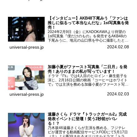
LIVE」が8...
【インタビュー】AKB48下尾みう「ファンは
推しに似るって本当なんだな」1st写真集を発
売！
2024年2月9日（金）にKADOKAWAより待望の
1st写真集『僕だけのもの』を発売するAKB48の
下尾みうに、地元の山口県を中心に撮影したとい
う今回の写真集についてインタビューをお願いし
2024.02.08
universal-press.jp
た。1st写真集『僕だけのもの』を発売する
AKB4...
加藤小夏がファースト写真集「二日月」を発
売！ありのままの私が写っています！
ドラマ『I”s』では4人目のヒロイン・麻生藍子を
演じ、2月16日公開の映画『コーヒーはホワイト
で』では主演を務める加藤小夏がファースト写真
集「二日月」（東京ニュース通信社 刊）の発売
記念イベントをHMV＆BOOKS SHIBUYAで開催
2024.02.03
universal-press.jp
した...
遠藤さくら ドラマ『トラックガール2』完成
発表イベントに登壇！笑う2秒前がバレ
る！？
乃木坂46遠藤さくらが主演を務める、フジテレ
ビが運営する動画配信サービスFODにて5月17日
（土）より配信されるオリジナルドラマ『トラッ