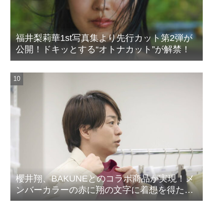
福井梨莉華1st写真集より先行カット第2弾が
公開！ドキッとする“オトナカット”が解禁！
櫻井翔、BAKUNEとのコラボ商品が実現！メ
ンバーカラーの赤に翔の文字に着想を得たデ
ザイン