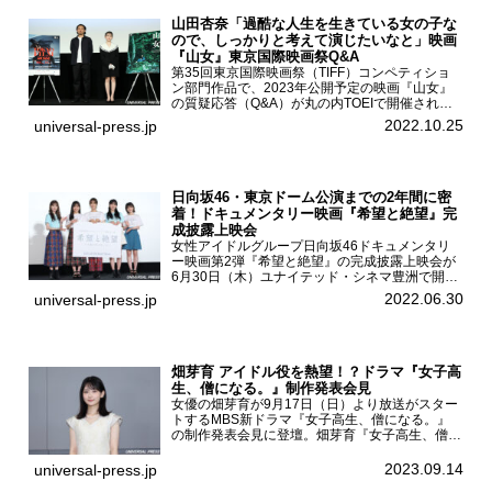
山田杏奈「過酷な人生を生きている女の子な
ので、しっかりと考えて演じたいなと」映画
『山女』東京国際映画祭Q&A
第35回東京国際映画祭（TIFF）コンペティショ
ン部門作品で、2023年公開予定の映画『山女』
の質疑応答（Q&A）が丸の内TOEIで開催され、
主演を務めた女優の山田杏奈、監督の福永壮志が
2022.10.25
universal-press.jp
登壇。本作について語った。映画『山女』第35
回東京国際...
日向坂46・東京ドーム公演までの2年間に密
着！ドキュメンタリー映画『希望と絶望』完
成披露上映会
女性アイドルグループ日向坂46ドキュメンタリ
ー映画第2弾『希望と絶望』の完成披露上映会が
6月30日（木）ユナイテッド・シネマ豊洲で開催
され、日向坂46メンバーの加藤史帆、齊藤京
2022.06.30
universal-press.jp
子、佐々木久美、富田鈴花、松田好花の5人が登
壇。舞台挨拶を行った...
畑芽育 アイドル役を熱望！？ドラマ『女子高
生、僧になる。』制作発表会見
女優の畑芽育が9月17日（日）より放送がスター
トするMBS新ドラマ『女子高生、僧になる。』
の制作発表会見に登壇。畑芽育『女子高生、僧に
なる。』制作発表会見畑芽育は本作の出演オファ
ーについて「下白石麦は頭にビックリマークと、
2023.09.14
universal-press.jp
はてなマークが連続...