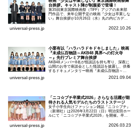
映画『少女は卒業しない』東京国際映画祭舞
台挨拶。キャスト陣が制服姿で登場！
第35回東京国際映画祭（TIFF）アジアの未来部
門作品で、来年公開予定の映画『少女は卒業しな
い』舞台挨拶が10月26日（水）丸の内ピカデリ
ーで開催され、出演者の河合優実、小野莉奈、小
宮山莉渚、中井友望、監督の中川駿が登壇。映画
2022.10.26
universal-press.jp
『少女は卒業し...
小栗有以「ハラハラドキドキしました」映画
『未成仏百物語～AKB48 異界への灯火寺
～』先行プレミア舞台挨拶
AKB48メンバー8名が怪談話を持ち寄り、深夜に
山間のお寺で座談会とした怪談話を披露し、供養
するドキュメンタリー映画『未成仏百物語～
AKB48異界への灯火寺～』の先行プレミア舞台
2021.09.04
universal-press.jp
挨拶が東京・ユナイテッド・シネマ豊洲で開催さ
れ、AKB48メ...
「ニコ☆プチ卒業式2026」さらなる活躍が期
待される人気モデルたちのラストステージ
女子小学生向けファッション雑誌『ニコ☆プチ』
（新潮社）は2026年3月22日（日）明治安田ホー
ルにて「ニコ☆プチ卒業式2026」を開催。卒業
モデルの青島希愛、安藤実桜、井口美怜、かの
ん、末永ひなた、高梨琴乃、土井ありさ、藤田蒼
2026.03.23
universal-press.jp
果、藤中璃子、...