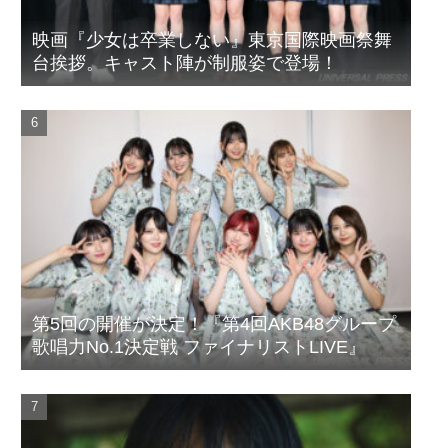
映画『少女は卒業しない』東京国際映画祭舞
台挨拶。キャスト陣が制服姿で登場！
第5回の開催が決定！『第4回AKB48グループ
歌唱力No.1決定戦 ファイナリストLIVE』