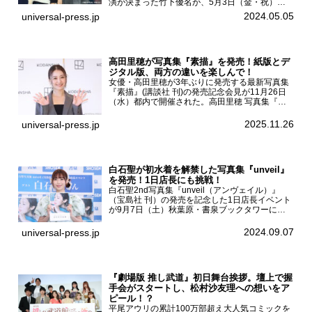
演が決まった竹下優名が、5月3日（金・祝）東
京・国立代々木競技場第一体育館で開催されたフ
2024.05.05
universal-press.jp
ァッション&音楽イベント『Rakuten GirlsAward
...
高田里穂が写真集『素描』を発売！紙版とデ
ジタル版、両方の違いを楽しんで！
女優・高田里穂が3年ぶりに発売する最新写真集
『素描』(講談社 刊)の発売記念会見が11月26日
（水）都内で開催された。高田里穂 写真集『素
描』発売記念会見現在、ドラマDiVE『悪いのは
あなたです』(読売テレビ)に出演するなど女優と
2025.11.26
universal-press.jp
して活躍中...
白石聖が初水着を解禁した写真集『unveil』
を発売！1日店長にも挑戦！
白石聖2nd写真集『unveil（アンヴェイル）』
（宝島社 刊）の発売を記念した1日店長イベント
が9月7日（土）秋葉原・書泉ブックタワーにて
開催された。白石聖2nd写真集『unveil』の発売
を記念し1日店長イベントを開催した本写真集は
2024.09.07
universal-press.jp
25...
『劇場版 推し武道』初日舞台挨拶。壇上で握
手会がスタートし、松村沙友理への想いをア
ピール！？
平尾アウリの累計100万部超え大人気コミックを