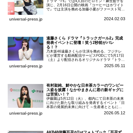
ドラマ『I”s』では4人目のヒロイン・麻生藍子を
演じ、2月16日公開の映画『コーヒーはホワイト
で』では主演を務める加藤小夏がファースト写真
集「二日月」（東京ニュース通信社 刊）の発売
記念イベントをHMV＆BOOKS SHIBUYAで開催
2024.02.03
universal-press.jp
した...
遠藤さくら ドラマ『トラックガール2』完成
発表イベントに登壇！笑う2秒前がバレ
る！？
乃木坂46遠藤さくらが主演を務める、フジテレ
ビが運営する動画配信サービスFODにて5月17日
（土）より配信されるオリジナルドラマ『トラッ
クガール2』の完成発表イベントが５月10日
2025.05.11
universal-press.jp
（土）都内で開催された。FODドラマ『トラック
ガール2』完成発...
有村架純、鮮やかな日本茶カラーのワンピー
ス姿を披露！なかやまきんに君の新ギャグに
は苦笑い！？
伊藤園は5月12日（火）、都内にて日本茶の未来
に向けた新たな取り組みを発表するイベント「日
本茶の発展的未来に向けて ～生産者とともに。
日本茶を世界へ～」を開催。イベントには伊藤園
2026.05.12
universal-press.jp
のCMキャラクターを務める有村架純、伊藤園よ
り志田光正、契約茶...
AKB48伊藤百花が1stフォトブック「百花ず