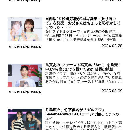
universal-press.jp
運動に...
日向坂46 松田好花が1st写真集『振り向い
て』を発売！お父さんはちょっと恥ずかしそ
うでした・・・
女性アイドルグループ・日向坂46の松田好花
が、本日5月28日（火）にリリースした1st写真集
『振り向いて』の発売記念会見を都内で開催し
た。日向坂46 松田好花1st写真集『振り向いて』
2024.05.28
universal-press.jp
発売記念会見写真集では日向坂46の松田好花を
カナダ・バン...
當真あみ ファースト写真集『Ami』を発売！
中3から高3までを撮りためた成長の軌跡
話題のドラマ・映画・CMに出演し、爽やかな存
在感でトップスターへの道を突き進んでいる當真
あみが3月9日（日）ファースト写真集『Ami』
（小学館 刊）の発売記念イベントをHMV＆
BOOKS SHIBUYAで開催した。當真あみファース
2025.03.09
universal-press.jp
ト写真集『...
月島琉衣、竹下優名が「ガルアワ」
Seventeen×WEGOステージで揃ってランウ
ェイ
現在放送中のテレビドラマ版「からかい上手の高
木さん」で主演を務める月島琉衣と、映画版に出