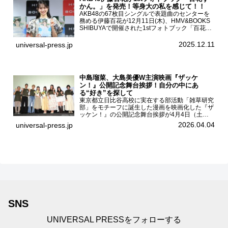
かん。」を発売！等身大の私を感じて！！
AKB48の67枚目シングルで表題曲のセンターを
務める伊藤百花が12月11日(木)、HMV&BOOKS
SHIBUYAで開催された1stフォトブック「百花ず
かん。」（光文社 刊）発売記念記者会見に登壇
した。AKB48伊藤百花1stフォトブッ...
2025.12.11
universal-press.jp
中島瑠菜、大島美優W主演映画『ザッケ
ン！』公開記念舞台挨拶！自分の中にあ
る“好き”を探して
東京都立日比谷高校に実在する部活動「雑草研究
部」をモチーフに誕生した漫画を映画化した『ザ
ッケン！』の公開記念舞台挨拶が4月4日（土）
ユナイテッドシネマお台場で開催され、出演者の
2026.04.04
universal-press.jp
中島瑠菜、大島美優、八神遼介（ICEx）、阿佐
辰美、豊島心桜、仲...
SNS
UNIVERSAL PRESSをフォローする