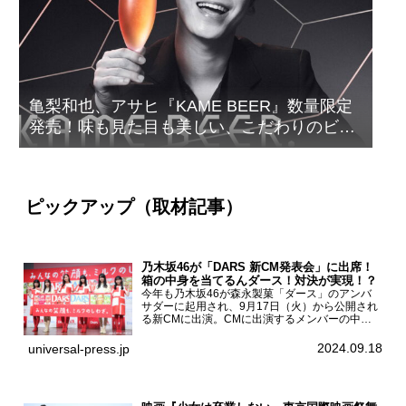
亀梨和也、アサヒ『KAME BEER』数量限定
発売！味も見た目も美しい、こだわりのビー
ルがついに完成
ピックアップ（取材記事）
乃木坂46が「DARS 新CM発表会」に出席！
箱の中身を当てるんダース！対決が実現！？
今年も乃木坂46が森永製菓「ダース」のアンバ
サダーに起用され、9月17日（火）から公開され
る新CMに出演。CMに出演するメンバーの中か
ら岩本蓮加、梅澤美波、遠藤さくら、賀喜遥香、
一ノ瀬美空、菅原咲月が都内にて開催された
2024.09.18
universal-press.jp
「DARS 新CM発表...