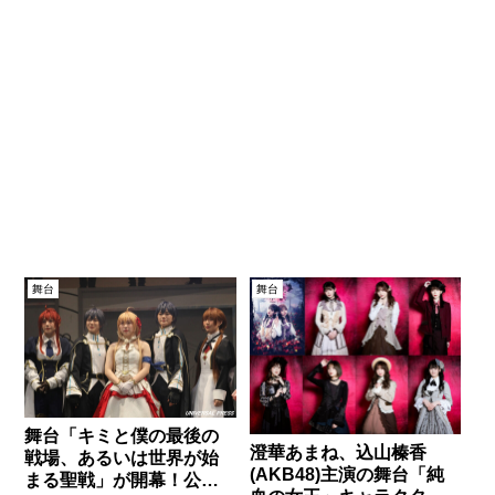
舞台
舞台
舞台「キミと僕の最後の
澄華あまね、込山榛香
戦場、あるいは世界が始
(AKB48)主演の舞台「純
まる聖戦」が開幕！公開