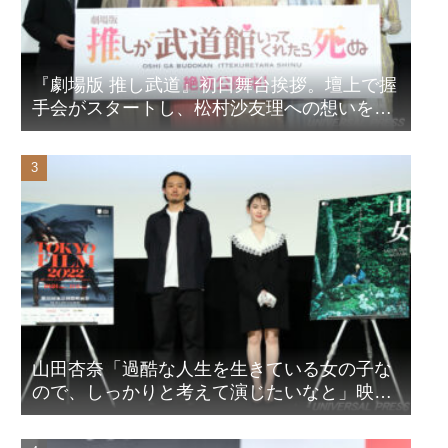
『劇場版 推し武道』初日舞台挨拶。壇上で握
手会がスタートし、松村沙友理への想いをア
ピール！？
山田杏奈「過酷な人生を生きている女の子な
ので、しっかりと考えて演じたいなと」映画
『山女』東京国際映画祭Q&A