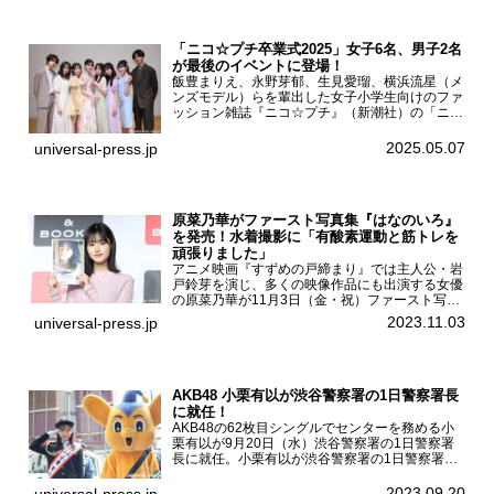
「ニコ☆プチ卒業式2025」女子6名、男子2名
が最後のイベントに登場！
飯豊まりえ、永野芽郁、生見愛瑠、横浜流星（メ
ンズモデル）らを輩出した女子小学生向けのファ
ッション雑誌『ニコ☆プチ』（新潮社）の「ニコ
☆プチ卒業式2025」が5月6日（火・振休）東京
モード学園コクーンタワーで開催され、卒業モデ
2025.05.07
universal-press.jp
ルの川瀬翠子、外...
原菜乃華がファースト写真集『はなのいろ』
を発売！水着撮影に「有酸素運動と筋トレを
頑張りました」
アニメ映画『すずめの戸締まり』では主人公・岩
戸鈴芽を演じ、多くの映像作品にも出演する女優
の原菜乃華が11月3日（金・祝）ファースト写真
集『はなのいろ』発売記念イベントを
2023.11.03
universal-press.jp
HMV&BOOKS SHIBUYAで開催した。原菜乃華フ
ァースト写真集『...
AKB48 小栗有以が渋谷警察署の1日警察署長
に就任！
AKB48の62枚目シングルでセンターを務める小
栗有以が9月20日（水）渋谷警察署の1日警察署
長に就任。小栗有以が渋谷警察署の1日警察署長
に就任9月21日（木曜）から同月30日（土曜）ま
での10日間実施される令和5年 秋の全国交通安全
2023.09.20