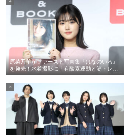
原菜乃華がファースト写真集『はなのいろ』
を発売！水着撮影に「有酸素運動と筋トレを
頑張りました」