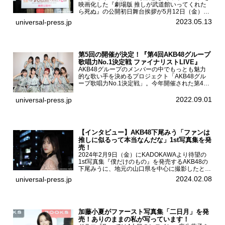
映画化した『劇場版 推しが武道館いってくれた
ら死ぬ』の公開初日舞台挨拶が5月12日（金）新
宿バルト9で開催され、出演者の松村沙友理、中
2023.05.13
universal-press.jp
村里帆、MOMO(@onefive)、KANO(@onefi...
第5回の開催が決定！『第4回AKB48グループ
歌唱力No.1決定戦 ファイナリストLIVE』
AKB48グループのメンバーの中でもっとも魅力
的な歌い手を決めるプロジェクト「AKB48グル
ープ歌唱力No.1決定戦」。今年開催された第4回
決勝大会でベスト8に勝ち進んだメンバーらによ
る一夜限りのライブイベント「ファイナリスト
2022.09.01
universal-press.jp
LIVE」が8...
【インタビュー】AKB48下尾みう「ファンは
推しに似るって本当なんだな」1st写真集を発
売！
2024年2月9日（金）にKADOKAWAより待望の
1st写真集『僕だけのもの』を発売するAKB48の
下尾みうに、地元の山口県を中心に撮影したとい
う今回の写真集についてインタビューをお願いし
2024.02.08
universal-press.jp
た。1st写真集『僕だけのもの』を発売する
AKB4...
加藤小夏がファースト写真集「二日月」を発
売！ありのままの私が写っています！