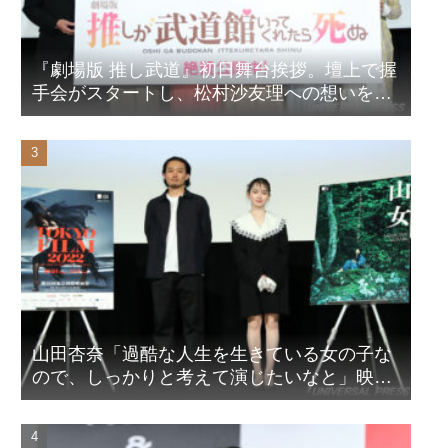
『劇場版 推し武道』初日舞台挨拶。壇上で握
手会がスタートし、松村沙友理への想いをア
ピール！？
山田杏奈「過酷な人生を生きている女の子な
ので、しっかりと考えて演じたいなと」映画
『山女』東京国際映画祭Q&A