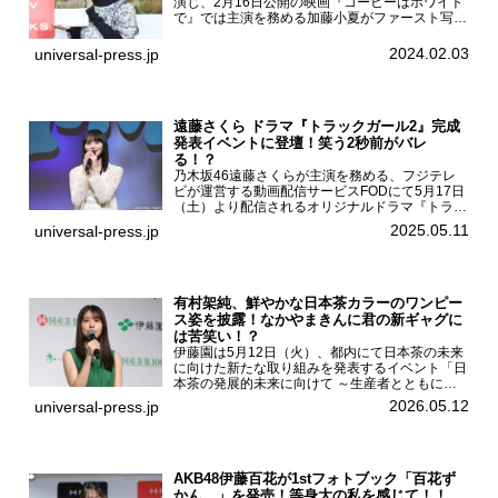
演じ、2月16日公開の映画『コーヒーはホワイト
で』では主演を務める加藤小夏がファースト写真
集「二日月」（東京ニュース通信社 刊）の発売
記念イベントをHMV＆BOOKS SHIBUYAで開催
2024.02.03
universal-press.jp
した...
遠藤さくら ドラマ『トラックガール2』完成
発表イベントに登壇！笑う2秒前がバレ
る！？
乃木坂46遠藤さくらが主演を務める、フジテレ
ビが運営する動画配信サービスFODにて5月17日
（土）より配信されるオリジナルドラマ『トラッ
クガール2』の完成発表イベントが５月10日
2025.05.11
universal-press.jp
（土）都内で開催された。FODドラマ『トラック
ガール2』完成発...
有村架純、鮮やかな日本茶カラーのワンピー
ス姿を披露！なかやまきんに君の新ギャグに
は苦笑い！？
伊藤園は5月12日（火）、都内にて日本茶の未来
に向けた新たな取り組みを発表するイベント「日
本茶の発展的未来に向けて ～生産者とともに。
日本茶を世界へ～」を開催。イベントには伊藤園
2026.05.12
universal-press.jp
のCMキャラクターを務める有村架純、伊藤園よ
り志田光正、契約茶...
AKB48伊藤百花が1stフォトブック「百花ず
かん。」を発売！等身大の私を感じて！！