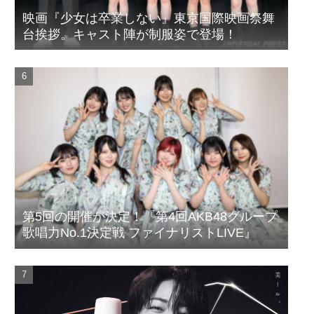
映画『少女は卒業しない』東京国際映画祭舞
台挨拶。キャスト陣が制服姿で登場！
第5回の開催が決定！『第4回AKB48グループ
歌唱力No.1決定戦 ファイナリストLIVE』