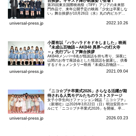
台挨拶。キャスト陣が制服姿で登場！
第35回東京国際映画祭（TIFF）アジアの未来部
門作品で、来年公開予定の映画『少女は卒業しな
い』舞台挨拶が10月26日（水）丸の内ピカデリ
ーで開催され、出演者の河合優実、小野莉奈、小
宮山莉渚、中井友望、監督の中川駿が登壇。映画
2022.10.26
universal-press.jp
『少女は卒業し...
小栗有以「ハラハラドキドキしました」映画
『未成仏百物語～AKB48 異界への灯火寺
～』先行プレミア舞台挨拶
AKB48メンバー8名が怪談話を持ち寄り、深夜に
山間のお寺で座談会とした怪談話を披露し、供養
するドキュメンタリー映画『未成仏百物語～
AKB48異界への灯火寺～』の先行プレミア舞台
2021.09.04
universal-press.jp
挨拶が東京・ユナイテッド・シネマ豊洲で開催さ
れ、AKB48メ...
「ニコ☆プチ卒業式2026」さらなる活躍が期
待される人気モデルたちのラストステージ
女子小学生向けファッション雑誌『ニコ☆プチ』
（新潮社）は2026年3月22日（日）明治安田ホー
ルにて「ニコ☆プチ卒業式2026」を開催。卒業
モデルの青島希愛、安藤実桜、井口美怜、かの
ん、末永ひなた、高梨琴乃、土井ありさ、藤田蒼
2026.03.23
universal-press.jp
果、藤中璃子、...