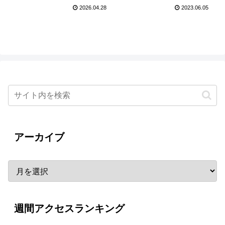
したレポート到着！
MEN 侍）ら豪華キャスト
2026.04.28
2023.06.05
14名が公開！
アーカイブ
週間アクセスランキング