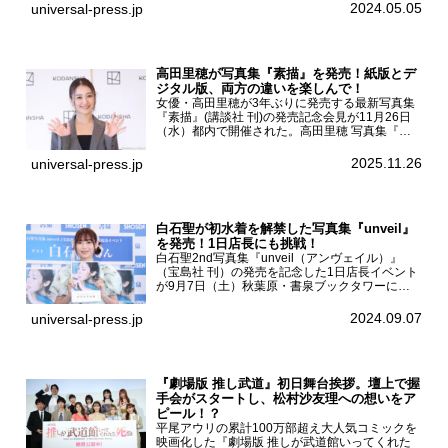
京・国立代々木競技場第一体育館で開催されたフ
2024.05.05
universal-press.jp
ァッション&音楽イベント『Rakuten GirlsAward
...
高田里穂が写真集『素描』を発売！紙版とデ
ジタル版、両方の違いを楽しんで！
女優・高田里穂が3年ぶりに発売する最新写真集
『素描』(講談社 刊)の発売記念会見が11月26日
（水）都内で開催された。高田里穂 写真集『素
描』発売記念会見現在、ドラマDiVE『悪いのは
あなたです』(読売テレビ)に出演するなど女優と
2025.11.26
universal-press.jp
して活躍中...
白石聖が初水着を解禁した写真集『unveil』
を発売！1日店長にも挑戦！
白石聖2nd写真集『unveil（アンヴェイル）』
（宝島社 刊）の発売を記念した1日店長イベント
が9月7日（土）秋葉原・書泉ブックタワーにて
開催された。白石聖2nd写真集『unveil』の発売
を記念し1日店長イベントを開催した本写真集は
2024.09.07
universal-press.jp
25...
『劇場版 推し武道』初日舞台挨拶。壇上で握
手会がスタートし、松村沙友理への想いをア
ピール！？
平尾アウリの累計100万部超え大人気コミックを
映画化した『劇場版 推しが武道館いってくれた