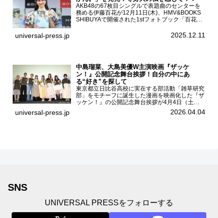
AKB48の67枚目シングルで表題曲のセンターを
務める伊藤百花が12月11日(木)、HMV&BOOKS
SHIBUYAで開催された1stフォトブック「百花ず
かん。」（光文社 刊）発売記念記者会見に登壇
した。AKB48伊藤百花1stフォトブッ...
2025.12.11
universal-press.jp
中島瑠菜、大島美優W主演映画『ザッケ
ン！』公開記念舞台挨拶！自分の中にあ
る“好き”を探して
東京都立日比谷高校に実在する部活動「雑草研究
部」をモチーフに誕生した漫画を映画化した『ザ
ッケン！』の公開記念舞台挨拶が4月4日（土）
ユナイテッドシネマお台場で開催され、出演者の
2026.04.04
universal-press.jp
中島瑠菜、大島美優、八神遼介（ICEx）、阿佐
辰美、豊島心桜、仲...
SNS
UNIVERSAL PRESSをフォローする