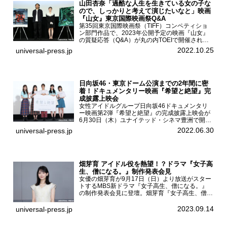
山田杏奈「過酷な人生を生きている女の子な
ので、しっかりと考えて演じたいなと」映画
『山女』東京国際映画祭Q&A
第35回東京国際映画祭（TIFF）コンペティショ
ン部門作品で、2023年公開予定の映画『山女』
の質疑応答（Q&A）が丸の内TOEIで開催され、
主演を務めた女優の山田杏奈、監督の福永壮志が
2022.10.25
universal-press.jp
登壇。本作について語った。映画『山女』第35
回東京国際...
日向坂46・東京ドーム公演までの2年間に密
着！ドキュメンタリー映画『希望と絶望』完
成披露上映会
女性アイドルグループ日向坂46ドキュメンタリ
ー映画第2弾『希望と絶望』の完成披露上映会が
6月30日（木）ユナイテッド・シネマ豊洲で開催
され、日向坂46メンバーの加藤史帆、齊藤京
2022.06.30
universal-press.jp
子、佐々木久美、富田鈴花、松田好花の5人が登
壇。舞台挨拶を行った...
畑芽育 アイドル役を熱望！？ドラマ『女子高
生、僧になる。』制作発表会見
女優の畑芽育が9月17日（日）より放送がスター
トするMBS新ドラマ『女子高生、僧になる。』
の制作発表会見に登壇。畑芽育『女子高生、僧に
なる。』制作発表会見畑芽育は本作の出演オファ
ーについて「下白石麦は頭にビックリマークと、
2023.09.14
universal-press.jp
はてなマークが連続...