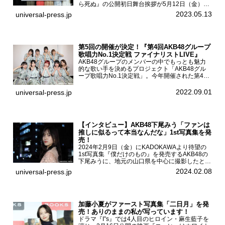
ら死ぬ』の公開初日舞台挨拶が5月12日（金）新
宿バルト9で開催され、出演者の松村沙友理、中
2023.05.13
universal-press.jp
村里帆、MOMO(@onefive)、KANO(@onefi...
第5回の開催が決定！『第4回AKB48グループ
歌唱力No.1決定戦 ファイナリストLIVE』
AKB48グループのメンバーの中でもっとも魅力
的な歌い手を決めるプロジェクト「AKB48グル
ープ歌唱力No.1決定戦」。今年開催された第4回
決勝大会でベスト8に勝ち進んだメンバーらによ
る一夜限りのライブイベント「ファイナリスト
2022.09.01
universal-press.jp
LIVE」が8...
【インタビュー】AKB48下尾みう「ファンは
推しに似るって本当なんだな」1st写真集を発
売！
2024年2月9日（金）にKADOKAWAより待望の
1st写真集『僕だけのもの』を発売するAKB48の
下尾みうに、地元の山口県を中心に撮影したとい
う今回の写真集についてインタビューをお願いし
2024.02.08
universal-press.jp
た。1st写真集『僕だけのもの』を発売する
AKB4...
加藤小夏がファースト写真集「二日月」を発
売！ありのままの私が写っています！
ドラマ『I”s』では4人目のヒロイン・麻生藍子を