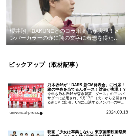
櫻井翔、BAKUNEとのコラボ商品が実現！メ
ンバーカラーの赤に翔の文字に着想を得たデ
ザイン
ピックアップ（取材記事）
乃木坂46が「DARS 新CM発表会」に出席！
箱の中身を当てるんダース！対決が実現！？
今年も乃木坂46が森永製菓「ダース」のアンバ
サダーに起用され、9月17日（火）から公開され
る新CMに出演。CMに出演するメンバーの中か
ら岩本蓮加、梅澤美波、遠藤さくら、賀喜遥香、
一ノ瀬美空、菅原咲月が都内にて開催された
2024.09.18
universal-press.jp
「DARS 新CM発表...
映画『少女は卒業しない』東京国際映画祭舞