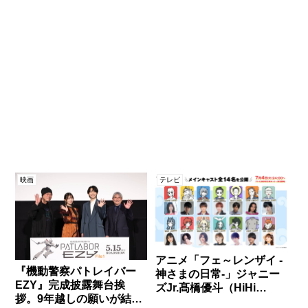
映画
テレビ
アニメ「フェ～レンザイ -
『機動警察パトレイバー
神さまの日常-」ジャニー
EZY』完成披露舞台挨
ズJr.髙橋優斗（HiHi
拶。9年越しの願いが結実
Jets）・中村嶺亜（7