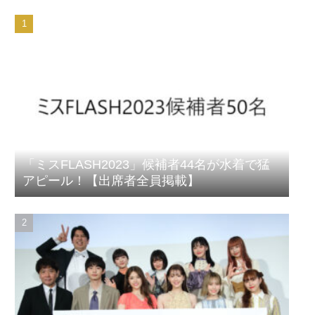
「ミスFLASH2023」候補者44名が水着で猛
アピール！【出席者全員掲載】