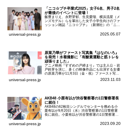
「ニコ☆プチ卒業式2025」女子6名、男子2名
が最後のイベントに登場！
飯豊まりえ、永野芽郁、生見愛瑠、横浜流星（メ
ンズモデル）らを輩出した女子小学生向けのファ
ッション雑誌『ニコ☆プチ』（新潮社）の「ニコ
☆プチ卒業式2025」が5月6日（火・振休）東京
モード学園コクーンタワーで開催され、卒業モデ
2025.05.07
universal-press.jp
ルの川瀬翠子、外...
原菜乃華がファースト写真集『はなのいろ』
を発売！水着撮影に「有酸素運動と筋トレを
頑張りました」
アニメ映画『すずめの戸締まり』では主人公・岩
戸鈴芽を演じ、多くの映像作品にも出演する女優
の原菜乃華が11月3日（金・祝）ファースト写真
集『はなのいろ』発売記念イベントを
2023.11.03
universal-press.jp
HMV&BOOKS SHIBUYAで開催した。原菜乃華フ
ァースト写真集『...
AKB48 小栗有以が渋谷警察署の1日警察署長
に就任！
AKB48の62枚目シングルでセンターを務める小
栗有以が9月20日（水）渋谷警察署の1日警察署
長に就任。小栗有以が渋谷警察署の1日警察署長
に就任9月21日（木曜）から同月30日（土曜）ま
での10日間実施される令和5年 秋の全国交通安全
2023.09.20
universal-press.jp
運動に...