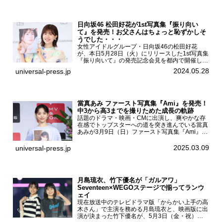
日向坂46 松田好花が1st写真集『振り向い
て』を発売！お父さんはちょっと恥ずかしそ
うでした・・・
女性アイドルグループ・日向坂46の松田好花
が、本日5月28日（火）にリリースした1st写真集
『振り向いて』の発売記念会見を都内で開催し
た。日向坂46 松田好花1st写真集『振り向いて』
2024.05.28
universal-press.jp
発売記念会見写真集では日向坂46の松田好花を
カナダ・バン...
當真あみ ファースト写真集『Ami』を発売！
中3から高3までを撮りためた成長の軌跡
話題のドラマ・映画・CMに出演し、爽やかな存
在感でトップスターへの道を突き進んでいる當真
あみが3月9日（日）ファースト写真集『Ami』
（小学館 刊）の発売記念イベントをHMV＆
BOOKS SHIBUYAで開催した。當真あみファース
2025.03.09
universal-press.jp
ト写真集『...
月島琉衣、竹下優名が「ガルアワ」
Seventeen×WEGOステージで揃ってランウ
ェイ
現在放送中のテレビドラマ版「からかい上手の高
木さん」で主演を務める月島琉衣と、映画版に出
演が決まった竹下優名が、5月3日（金・祝）東