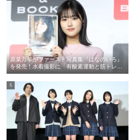
原菜乃華がファースト写真集『はなのいろ』
を発売！水着撮影に「有酸素運動と筋トレを
頑張りました」