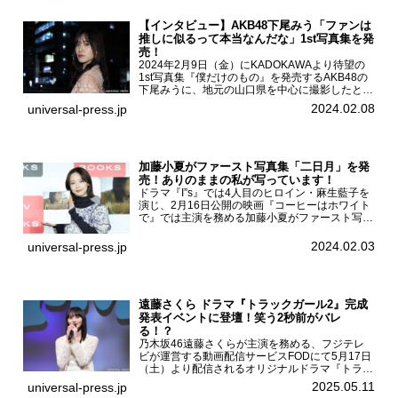
【インタビュー】AKB48下尾みう「ファンは
推しに似るって本当なんだな」1st写真集を発
売！
2024年2月9日（金）にKADOKAWAより待望の
1st写真集『僕だけのもの』を発売するAKB48の
下尾みうに、地元の山口県を中心に撮影したとい
う今回の写真集についてインタビューをお願いし
2024.02.08
universal-press.jp
た。1st写真集『僕だけのもの』を発売する
AKB4...
加藤小夏がファースト写真集「二日月」を発
売！ありのままの私が写っています！
ドラマ『I”s』では4人目のヒロイン・麻生藍子を
演じ、2月16日公開の映画『コーヒーはホワイト
で』では主演を務める加藤小夏がファースト写真
集「二日月」（東京ニュース通信社 刊）の発売
記念イベントをHMV＆BOOKS SHIBUYAで開催
2024.02.03
universal-press.jp
した...
遠藤さくら ドラマ『トラックガール2』完成
発表イベントに登壇！笑う2秒前がバレ
る！？
乃木坂46遠藤さくらが主演を務める、フジテレ
ビが運営する動画配信サービスFODにて5月17日
（土）より配信されるオリジナルドラマ『トラッ
クガール2』の完成発表イベントが５月10日
2025.05.11
universal-press.jp
（土）都内で開催された。FODドラマ『トラック