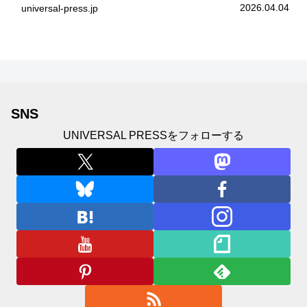
ユナイテッドシネマお台場で開催され、出演者の
2026.04.04
universal-press.jp
中島瑠菜、大島美優、八神遼介（ICEx）、阿佐
辰美、豊島心桜、仲...
SNS
UNIVERSAL PRESSをフォローする