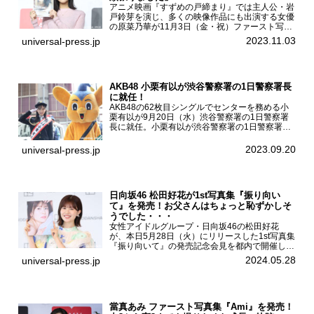
アニメ映画『すずめの戸締まり』では主人公・岩
戸鈴芽を演じ、多くの映像作品にも出演する女優
の原菜乃華が11月3日（金・祝）ファースト写真
集『はなのいろ』発売記念イベントを
2023.11.03
universal-press.jp
HMV&BOOKS SHIBUYAで開催した。原菜乃華フ
ァースト写真集『...
AKB48 小栗有以が渋谷警察署の1日警察署長
に就任！
AKB48の62枚目シングルでセンターを務める小
栗有以が9月20日（水）渋谷警察署の1日警察署
長に就任。小栗有以が渋谷警察署の1日警察署長
に就任9月21日（木曜）から同月30日（土曜）ま
での10日間実施される令和5年 秋の全国交通安全
2023.09.20
universal-press.jp
運動に...
日向坂46 松田好花が1st写真集『振り向い
て』を発売！お父さんはちょっと恥ずかしそ
うでした・・・
女性アイドルグループ・日向坂46の松田好花
が、本日5月28日（火）にリリースした1st写真集
『振り向いて』の発売記念会見を都内で開催し
た。日向坂46 松田好花1st写真集『振り向いて』
2024.05.28
universal-press.jp
発売記念会見写真集では日向坂46の松田好花を
カナダ・バン...
當真あみ ファースト写真集『Ami』を発売！