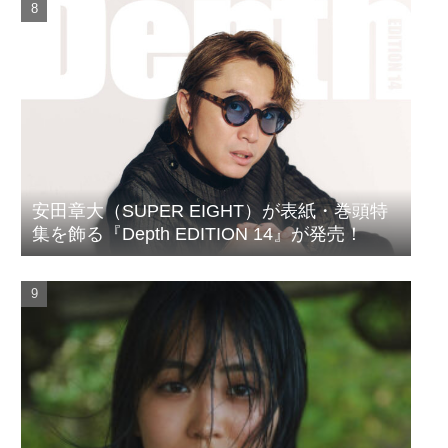
安田章大（SUPER EIGHT）が表紙・巻頭特
集を飾る『Depth EDITION 14』が発売！