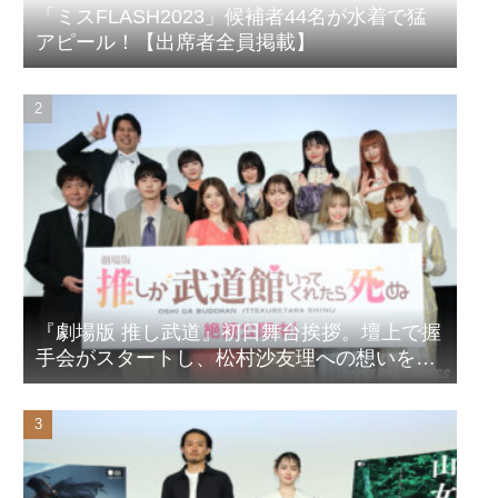
「ミスFLASH2023」候補者44名が水着で猛
アピール！【出席者全員掲載】
『劇場版 推し武道』初日舞台挨拶。壇上で握
手会がスタートし、松村沙友理への想いをア
ピール！？