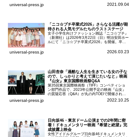
AKB48異界への灯火寺～』の先行プレミア舞台
2021.09.04
universal-press.jp
挨拶が東京・ユナイテッド・シネマ豊洲で開催さ
れ、AKB48メ...
「ニコ☆プチ卒業式2026」さらなる活躍が期
待される人気モデルたちのラストステージ
女子小学生向けファッション雑誌『ニコ☆プチ』
（新潮社）は2026年3月22日（日）明治安田ホー
ルにて「ニコ☆プチ卒業式2026」を開催。卒業
モデルの青島希愛、安藤実桜、井口美怜、かの
ん、末永ひなた、高梨琴乃、土井ありさ、藤田蒼
2026.03.23
universal-press.jp
果、藤中璃子、...
山田杏奈「過酷な人生を生きている女の子な
ので、しっかりと考えて演じたいなと」映画
『山女』東京国際映画祭Q&A
第35回東京国際映画祭（TIFF）コンペティショ
ン部門作品で、2023年公開予定の映画『山女』
の質疑応答（Q&A）が丸の内TOEIで開催され、
主演を務めた女優の山田杏奈、監督の福永壮志が
2022.10.25
universal-press.jp
登壇。本作について語った。映画『山女』第35
回東京国際...
日向坂46・東京ドーム公演までの2年間に密
着！ドキュメンタリー映画『希望と絶望』完
成披露上映会
女性アイドルグループ日向坂46ドキュメンタリ