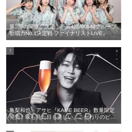
第5回の開催が決定！『第4回AKB48グループ
歌唱力No.1決定戦 ファイナリストLIVE』
亀梨和也、アサヒ『KAME BEER』数量限定
発売！味も見た目も美しい、こだわりのビー
ルがついに完成