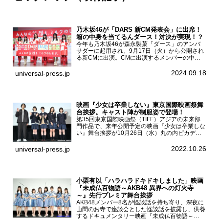
乃木坂46が「DARS 新CM発表会」に出席！
箱の中身を当てるんダース！対決が実現！？
今年も乃木坂46が森永製菓「ダース」のアンバ
サダーに起用され、9月17日（火）から公開され
る新CMに出演。CMに出演するメンバーの中か
ら岩本蓮加、梅澤美波、遠藤さくら、賀喜遥香、
一ノ瀬美空、菅原咲月が都内にて開催された
2024.09.18
universal-press.jp
「DARS 新CM発表...
映画『少女は卒業しない』東京国際映画祭舞
台挨拶。キャスト陣が制服姿で登場！
第35回東京国際映画祭（TIFF）アジアの未来部
門作品で、来年公開予定の映画『少女は卒業しな
い』舞台挨拶が10月26日（水）丸の内ピカデリ
ーで開催され、出演者の河合優実、小野莉奈、小
宮山莉渚、中井友望、監督の中川駿が登壇。映画
2022.10.26
universal-press.jp
『少女は卒業し...
小栗有以「ハラハラドキドキしました」映画
『未成仏百物語～AKB48 異界への灯火寺
～』先行プレミア舞台挨拶
AKB48メンバー8名が怪談話を持ち寄り、深夜に
山間のお寺で座談会とした怪談話を披露し、供養
するドキュメンタリー映画『未成仏百物語～