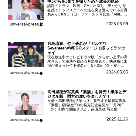
中3から高3までを撮りためた成長の軌跡
話題のドラマ・映画・CMに出演し、爽やかな存
在感でトップスターへの道を突き進んでいる當真
あみが3月9日（日）ファースト写真集『Ami』
（小学館 刊）の発売記念イベントをHMV＆
BOOKS SHIBUYAで開催した。當真あみファース
2025.03.09
universal-press.jp
ト写真集『...
月島琉衣、竹下優名が「ガルアワ」
Seventeen×WEGOステージで揃ってランウ
ェイ
現在放送中のテレビドラマ版「からかい上手の高
木さん」で主演を務める月島琉衣と、映画版に出
演が決まった竹下優名が、5月3日（金・祝）東
京・国立代々木競技場第一体育館で開催されたフ
2024.05.05
universal-press.jp
ァッション&音楽イベント『Rakuten GirlsAward
...
高田里穂が写真集『素描』を発売！紙版とデ
ジタル版、両方の違いを楽しんで！
女優・高田里穂が3年ぶりに発売する最新写真集
『素描』(講談社 刊)の発売記念会見が11月26日
（水）都内で開催された。高田里穂 写真集『素
描』発売記念会見現在、ドラマDiVE『悪いのは
あなたです』(読売テレビ)に出演するなど女優と
2025.11.26
universal-press.jp
して活躍中...