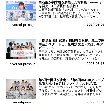
白石聖が初水着を解禁した写真集『unveil』
を発売！1日店長にも挑戦！
白石聖2nd写真集『unveil（アンヴェイル）』
（宝島社 刊）の発売を記念した1日店長イベント
が9月7日（土）秋葉原・書泉ブックタワーにて
開催された。白石聖2nd写真集『unveil』の発売
を記念し1日店長イベントを開催した本写真集は
2024.09.07
universal-press.jp
25...
『劇場版 推し武道』初日舞台挨拶。壇上で握
手会がスタートし、松村沙友理への想いをア
ピール！？
平尾アウリの累計100万部超え大人気コミックを
映画化した『劇場版 推しが武道館いってくれた
ら死ぬ』の公開初日舞台挨拶が5月12日（金）新
宿バルト9で開催され、出演者の松村沙友理、中
2023.05.13
universal-press.jp
村里帆、MOMO(@onefive)、KANO(@onefi...
第5回の開催が決定！『第4回AKB48グループ
歌唱力No.1決定戦 ファイナリストLIVE』
AKB48グループのメンバーの中でもっとも魅力
的な歌い手を決めるプロジェクト「AKB48グル
ープ歌唱力No.1決定戦」。今年開催された第4回
決勝大会でベスト8に勝ち進んだメンバーらによ
る一夜限りのライブイベント「ファイナリスト
2022.09.01
universal-press.jp
LIVE」が8...