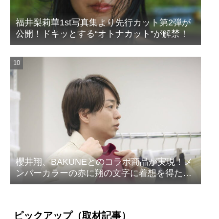
福井梨莉華1st写真集より先行カット第2弾が
公開！ドキッとする“オトナカット”が解禁！
櫻井翔、BAKUNEとのコラボ商品が実現！メ
ンバーカラーの赤に翔の文字に着想を得たデ
ザイン
ピックアップ（取材記事）