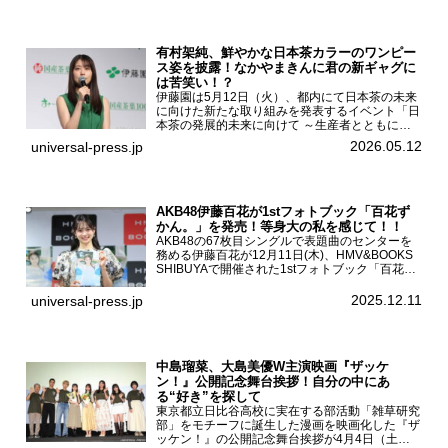
ガール2』完成発...
有村架純、鮮やかな日本茶カラーのワンピー
ス姿を披露！なかやまきんに君の新ギャグに
は苦笑い！？
伊藤園は5月12日（火）、都内にて日本茶の未来
に向けた新たな取り組みを発表するイベント「日
本茶の発展的未来に向けて ～生産者とともに。
日本茶を世界へ～」を開催。イベントには伊藤園
2026.05.12
universal-press.jp
のCMキャラクターを務める有村架純、伊藤園よ
り志田光正、契約茶...
AKB48伊藤百花が1stフォトブック「百花ず
かん。」を発売！等身大の私を感じて！！
AKB48の67枚目シングルで表題曲のセンターを
務める伊藤百花が12月11日(木)、HMV&BOOKS
SHIBUYAで開催された1stフォトブック「百花ず
かん。」（光文社 刊）発売記念記者会見に登壇
した。AKB48伊藤百花1stフォトブッ...
2025.12.11
universal-press.jp
中島瑠菜、大島美優W主演映画『ザッケ
ン！』公開記念舞台挨拶！自分の中にあ
る“好き”を探して
東京都立日比谷高校に実在する部活動「雑草研究
部」をモチーフに誕生した漫画を映画化した『ザ
ッケン！』の公開記念舞台挨拶が4月4日（土）