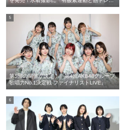
を発売！水着撮影に「有酸素運動と筋トレを
頑張りました」
第5回の開催が決定！『第4回AKB48グループ
歌唱力No.1決定戦 ファイナリストLIVE』