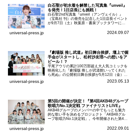
白石聖が初水着を解禁した写真集『unveil』
を発売！1日店長にも挑戦！
白石聖2nd写真集『unveil（アンヴェイル）』
（宝島社 刊）の発売を記念した1日店長イベント
が9月7日（土）秋葉原・書泉ブックタワーにて
開催された。白石聖2nd写真集『unveil』の発売
を記念し1日店長イベントを開催した本写真集は
2024.09.07
universal-press.jp
25...
『劇場版 推し武道』初日舞台挨拶。壇上で握
手会がスタートし、松村沙友理への想いをア
ピール！？
平尾アウリの累計100万部超え大人気コミックを
映画化した『劇場版 推しが武道館いってくれた
ら死ぬ』の公開初日舞台挨拶が5月12日（金）新
宿バルト9で開催され、出演者の松村沙友理、中
2023.05.13
universal-press.jp
村里帆、MOMO(@onefive)、KANO(@onefi...
第5回の開催が決定！『第4回AKB48グループ
歌唱力No.1決定戦 ファイナリストLIVE』
AKB48グループのメンバーの中でもっとも魅力
的な歌い手を決めるプロジェクト「AKB48グル
ープ歌唱力No.1決定戦」。今年開催された第4回
決勝大会でベスト8に勝ち進んだメンバーらによ
る一夜限りのライブイベント「ファイナリスト
2022.09.01
universal-press.jp
LIVE」が8...