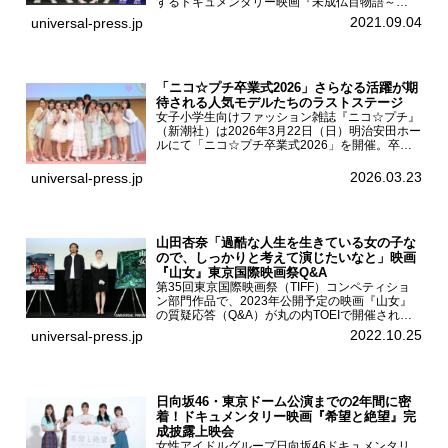
するドキュメンタリー映画『未成仏百物語～
AKB48異界への灯火寺～』の先行プレミア舞台
2021.09.04
universal-press.jp
挨拶が東京・ユナイテッド・シネマ豊洲で開催さ
れ、AKB48メ...
「ニコ☆プチ卒業式2026」さらなる活躍が期
待される人気モデルたちのラストステージ
女子小学生向けファッション雑誌『ニコ☆プチ』
（新潮社）は2026年3月22日（日）明治安田ホー
ルにて「ニコ☆プチ卒業式2026」を開催。卒業
モデルの青島希愛、安藤実桜、井口美怜、かの
ん、末永ひなた、高梨琴乃、土井ありさ、藤田蒼
2026.03.23
universal-press.jp
果、藤中璃子、...
山田杏奈「過酷な人生を生きている女の子な
ので、しっかりと考えて演じたいなと」映画
『山女』東京国際映画祭Q&A
第35回東京国際映画祭（TIFF）コンペティショ
ン部門作品で、2023年公開予定の映画『山女』
の質疑応答（Q&A）が丸の内TOEIで開催され、
主演を務めた女優の山田杏奈、監督の福永壮志が
2022.10.25
universal-press.jp
登壇。本作について語った。映画『山女』第35
回東京国際...
日向坂46・東京ドーム公演までの2年間に密
着！ドキュメンタリー映画『希望と絶望』完
成披露上映会
女性アイドルグループ日向坂46ドキュメンタリ