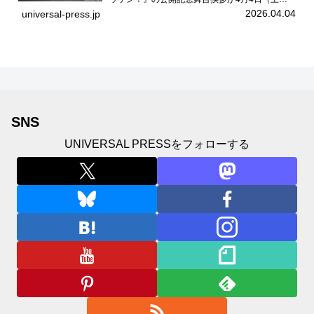
ユナイテッドシネマお台場で開催され、出演者の
2026.04.04
universal-press.jp
中島瑠菜、大島美優、八神遼介（ICEx）、阿佐
辰美、豊島心桜、仲...
SNS
UNIVERSAL PRESSをフォローする