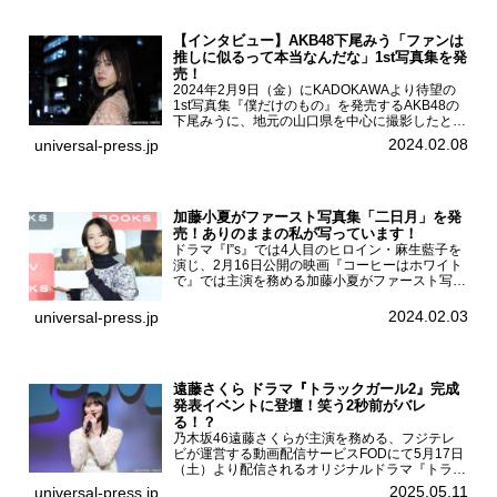
【インタビュー】AKB48下尾みう「ファンは
推しに似るって本当なんだな」1st写真集を発
売！
2024年2月9日（金）にKADOKAWAより待望の
1st写真集『僕だけのもの』を発売するAKB48の
下尾みうに、地元の山口県を中心に撮影したとい
う今回の写真集についてインタビューをお願いし
2024.02.08
universal-press.jp
た。1st写真集『僕だけのもの』を発売する
AKB4...
加藤小夏がファースト写真集「二日月」を発
売！ありのままの私が写っています！
ドラマ『I”s』では4人目のヒロイン・麻生藍子を
演じ、2月16日公開の映画『コーヒーはホワイト
で』では主演を務める加藤小夏がファースト写真
集「二日月」（東京ニュース通信社 刊）の発売
記念イベントをHMV＆BOOKS SHIBUYAで開催
2024.02.03
universal-press.jp
した...
遠藤さくら ドラマ『トラックガール2』完成
発表イベントに登壇！笑う2秒前がバレ
る！？
乃木坂46遠藤さくらが主演を務める、フジテレ
ビが運営する動画配信サービスFODにて5月17日
（土）より配信されるオリジナルドラマ『トラッ
クガール2』の完成発表イベントが５月10日
2025.05.11
universal-press.jp