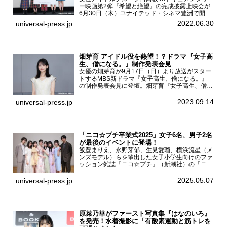
ー映画第2弾『希望と絶望』の完成披露上映会が
6月30日（木）ユナイテッド・シネマ豊洲で開催
され、日向坂46メンバーの加藤史帆、齊藤京
2022.06.30
universal-press.jp
子、佐々木久美、富田鈴花、松田好花の5人が登
壇。舞台挨拶を行った...
畑芽育 アイドル役を熱望！？ドラマ『女子高
生、僧になる。』制作発表会見
女優の畑芽育が9月17日（日）より放送がスター
トするMBS新ドラマ『女子高生、僧になる。』
の制作発表会見に登壇。畑芽育『女子高生、僧に
なる。』制作発表会見畑芽育は本作の出演オファ
ーについて「下白石麦は頭にビックリマークと、
2023.09.14
universal-press.jp
はてなマークが連続...
「ニコ☆プチ卒業式2025」女子6名、男子2名
が最後のイベントに登場！
飯豊まりえ、永野芽郁、生見愛瑠、横浜流星（メ
ンズモデル）らを輩出した女子小学生向けのファ
ッション雑誌『ニコ☆プチ』（新潮社）の「ニコ
☆プチ卒業式2025」が5月6日（火・振休）東京
モード学園コクーンタワーで開催され、卒業モデ
2025.05.07
universal-press.jp
ルの川瀬翠子、外...
原菜乃華がファースト写真集『はなのいろ』
を発売！水着撮影に「有酸素運動と筋トレを