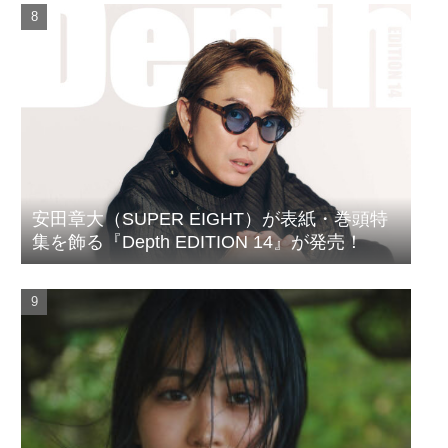
安田章大（SUPER EIGHT）が表紙・巻頭特
集を飾る『Depth EDITION 14』が発売！