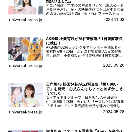
頑張りました」
アニメ映画『すずめの戸締まり』では主人公・岩
戸鈴芽を演じ、多くの映像作品にも出演する女優
の原菜乃華が11月3日（金・祝）ファースト写真
集『はなのいろ』発売記念イベントを
2023.11.03
universal-press.jp
HMV&BOOKS SHIBUYAで開催した。原菜乃華フ
ァースト写真集『...
AKB48 小栗有以が渋谷警察署の1日警察署長
に就任！
AKB48の62枚目シングルでセンターを務める小
栗有以が9月20日（水）渋谷警察署の1日警察署
長に就任。小栗有以が渋谷警察署の1日警察署長
に就任9月21日（木曜）から同月30日（土曜）ま
での10日間実施される令和5年 秋の全国交通安全
2023.09.20
universal-press.jp
運動に...
日向坂46 松田好花が1st写真集『振り向い
て』を発売！お父さんはちょっと恥ずかしそ
うでした・・・
女性アイドルグループ・日向坂46の松田好花
が、本日5月28日（火）にリリースした1st写真集
『振り向いて』の発売記念会見を都内で開催し
た。日向坂46 松田好花1st写真集『振り向いて』
2024.05.28
universal-press.jp
発売記念会見写真集では日向坂46の松田好花を
カナダ・バン...
當真あみ ファースト写真集『Ami』を発売！