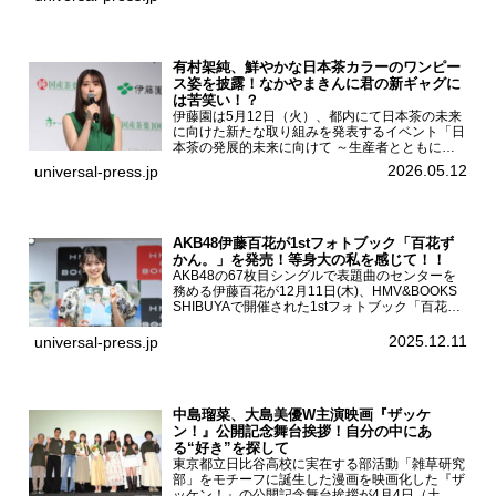
（土）都内で開催された。FODドラマ『トラック
ガール2』完成発...
有村架純、鮮やかな日本茶カラーのワンピー
ス姿を披露！なかやまきんに君の新ギャグに
は苦笑い！？
伊藤園は5月12日（火）、都内にて日本茶の未来
に向けた新たな取り組みを発表するイベント「日
本茶の発展的未来に向けて ～生産者とともに。
日本茶を世界へ～」を開催。イベントには伊藤園
2026.05.12
universal-press.jp
のCMキャラクターを務める有村架純、伊藤園よ
り志田光正、契約茶...
AKB48伊藤百花が1stフォトブック「百花ず
かん。」を発売！等身大の私を感じて！！
AKB48の67枚目シングルで表題曲のセンターを
務める伊藤百花が12月11日(木)、HMV&BOOKS
SHIBUYAで開催された1stフォトブック「百花ず
かん。」（光文社 刊）発売記念記者会見に登壇
した。AKB48伊藤百花1stフォトブッ...
2025.12.11
universal-press.jp
中島瑠菜、大島美優W主演映画『ザッケ
ン！』公開記念舞台挨拶！自分の中にあ
る“好き”を探して
東京都立日比谷高校に実在する部活動「雑草研究
部」をモチーフに誕生した漫画を映画化した『ザ
ッケン！』の公開記念舞台挨拶が4月4日（土）