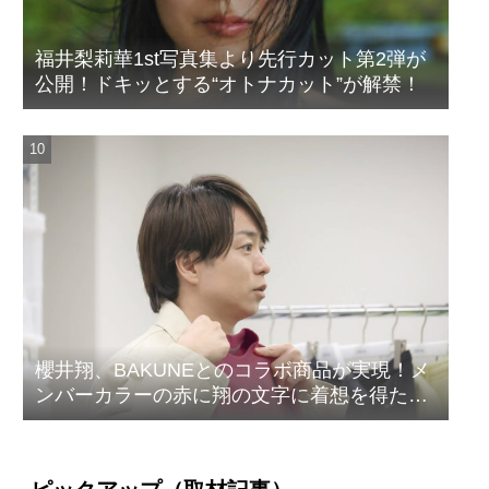
福井梨莉華1st写真集より先行カット第2弾が
公開！ドキッとする“オトナカット”が解禁！
櫻井翔、BAKUNEとのコラボ商品が実現！メ
ンバーカラーの赤に翔の文字に着想を得たデ
ザイン