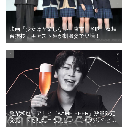
映画『少女は卒業しない』東京国際映画祭舞
台挨拶。キャスト陣が制服姿で登場！
亀梨和也、アサヒ『KAME BEER』数量限定
発売！味も見た目も美しい、こだわりのビー
ルがついに完成