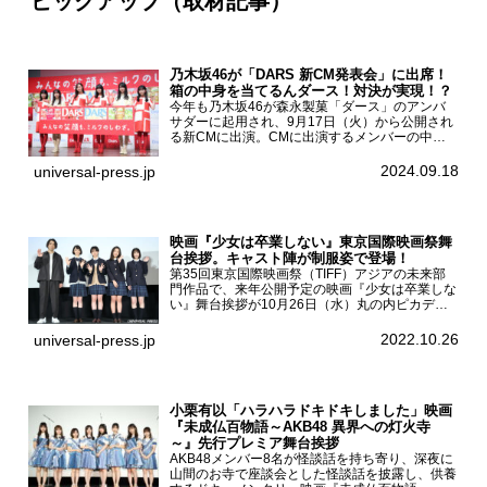
ピックアップ（取材記事）
乃木坂46が「DARS 新CM発表会」に出席！
箱の中身を当てるんダース！対決が実現！？
今年も乃木坂46が森永製菓「ダース」のアンバ
サダーに起用され、9月17日（火）から公開され
る新CMに出演。CMに出演するメンバーの中か
ら岩本蓮加、梅澤美波、遠藤さくら、賀喜遥香、
一ノ瀬美空、菅原咲月が都内にて開催された
2024.09.18
universal-press.jp
「DARS 新CM発表...
映画『少女は卒業しない』東京国際映画祭舞
台挨拶。キャスト陣が制服姿で登場！
第35回東京国際映画祭（TIFF）アジアの未来部
門作品で、来年公開予定の映画『少女は卒業しな
い』舞台挨拶が10月26日（水）丸の内ピカデリ
ーで開催され、出演者の河合優実、小野莉奈、小
宮山莉渚、中井友望、監督の中川駿が登壇。映画
2022.10.26
universal-press.jp
『少女は卒業し...
小栗有以「ハラハラドキドキしました」映画
『未成仏百物語～AKB48 異界への灯火寺
～』先行プレミア舞台挨拶
AKB48メンバー8名が怪談話を持ち寄り、深夜に
山間のお寺で座談会とした怪談話を披露し、供養