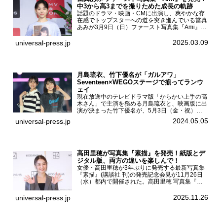
中3から高3までを撮りためた成長の軌跡
話題のドラマ・映画・CMに出演し、爽やかな存
在感でトップスターへの道を突き進んでいる當真
あみが3月9日（日）ファースト写真集『Ami』
（小学館 刊）の発売記念イベントをHMV＆
BOOKS SHIBUYAで開催した。當真あみファース
2025.03.09
universal-press.jp
ト写真集『...
月島琉衣、竹下優名が「ガルアワ」
Seventeen×WEGOステージで揃ってランウ
ェイ
現在放送中のテレビドラマ版「からかい上手の高
木さん」で主演を務める月島琉衣と、映画版に出
演が決まった竹下優名が、5月3日（金・祝）東
京・国立代々木競技場第一体育館で開催されたフ
2024.05.05
universal-press.jp
ァッション&音楽イベント『Rakuten GirlsAward
...
高田里穂が写真集『素描』を発売！紙版とデ
ジタル版、両方の違いを楽しんで！
女優・高田里穂が3年ぶりに発売する最新写真集
『素描』(講談社 刊)の発売記念会見が11月26日
（水）都内で開催された。高田里穂 写真集『素
描』発売記念会見現在、ドラマDiVE『悪いのは
あなたです』(読売テレビ)に出演するなど女優と
2025.11.26
universal-press.jp
して活躍中...