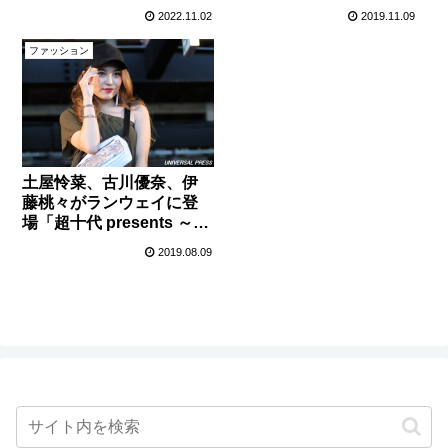
ェイ
【Umg(ユーミリグラム)】
2022.11.02
2019.11.09
ファッション
土屋怜菜、古川優奈、伊
藤桃々がランウェイに登
場「超十代 presents ～超
夏休み 2019～」EGOIST
2019.08.09
ステージ