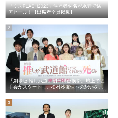
「ミスFLASH2023」候補者44名が水着で猛
アピール！【出席者全員掲載】
『劇場版 推し武道』初日舞台挨拶。壇上で握
手会がスタートし、松村沙友理への想いをア
ピール！？