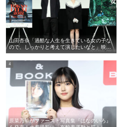
山田杏奈「過酷な人生を生きている女の子な
ので、しっかりと考えて演じたいなと」映画
『山女』東京国際映画祭Q&A
原菜乃華がファースト写真集『はなのいろ』