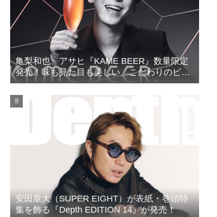
亀梨和也、アサヒ『KAME BEER』数量限定
発売！味も見た目も美しい、こだわりのビー
ルがついに完成
安田章大（SUPER EIGHT）が表紙・巻頭特
集を飾る『Depth EDITION 14』が発売！