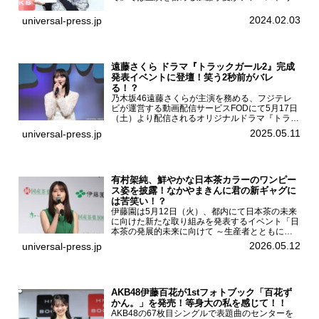
集「二日月」（東京ニュース通信社 刊）の発売
記念イベントをHMV＆BOOKS SHIBUYAで開催
2024.02.03
universal-press.jp
した...
遠藤さくら ドラマ『トラックガール2』完成
発表イベントに登壇！笑う2秒前がバレ
る！？
乃木坂46遠藤さくらが主演を務める、フジテレ
ビが運営する動画配信サービスFODにて5月17日
（土）より配信されるオリジナルドラマ『トラッ
クガール2』の完成発表イベントが５月10日
2025.05.11
universal-press.jp
（土）都内で開催された。FODドラマ『トラック
ガール2』完成発...
有村架純、鮮やかな日本茶カラーのワンピー
ス姿を披露！なかやまきんに君の新ギャグに
は苦笑い！？
伊藤園は5月12日（火）、都内にて日本茶の未来
に向けた新たな取り組みを発表するイベント「日
本茶の発展的未来に向けて ～生産者とともに。
日本茶を世界へ～」を開催。イベントには伊藤園
2026.05.12
universal-press.jp
のCMキャラクターを務める有村架純、伊藤園よ
り志田光正、契約茶...
AKB48伊藤百花が1stフォトブック「百花ず
かん。」を発売！等身大の私を感じて！！
AKB48の67枚目シングルで表題曲のセンターを