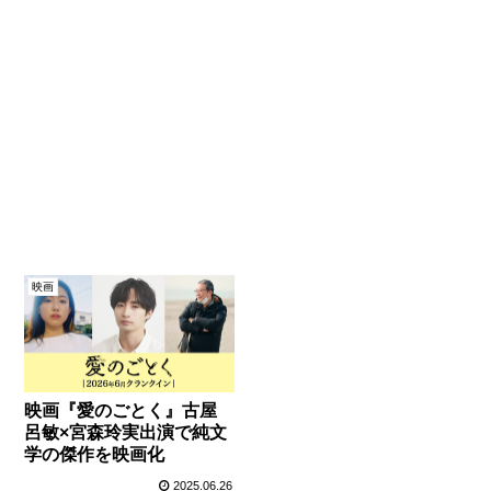
映画
映画『愛のごとく』古屋
呂敏×宮森玲実出演で純文
学の傑作を映画化
2025.06.26