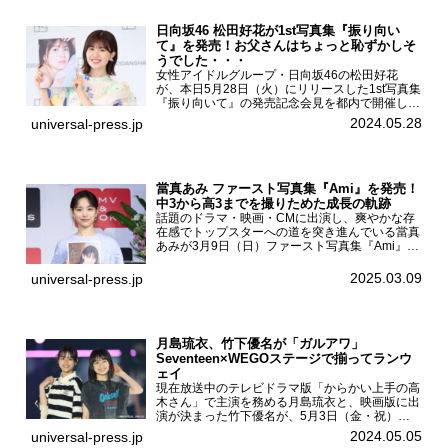
日向坂46 松田好花が1st写真集『振り向い
て』を発売！お父さんはちょっと恥ずかしそ
うでした・・・
女性アイドルグループ・日向坂46の松田好花
が、本日5月28日（火）にリリースした1st写真集
『振り向いて』の発売記念会見を都内で開催し
た。日向坂46 松田好花1st写真集『振り向いて』
2024.05.28
universal-press.jp
発売記念会見写真集では日向坂46の松田好花を
カナダ・バン...
當真あみ ファースト写真集『Ami』を発売！
中3から高3までを撮りためた成長の軌跡
話題のドラマ・映画・CMに出演し、爽やかな存
在感でトップスターへの道を突き進んでいる當真
あみが3月9日（日）ファースト写真集『Ami』
（小学館 刊）の発売記念イベントをHMV＆
BOOKS SHIBUYAで開催した。當真あみファース
2025.03.09
universal-press.jp
ト写真集『...
月島琉衣、竹下優名が「ガルアワ」
Seventeen×WEGOステージで揃ってランウ
ェイ
現在放送中のテレビドラマ版「からかい上手の高
木さん」で主演を務める月島琉衣と、映画版に出
演が決まった竹下優名が、5月3日（金・祝）東
京・国立代々木競技場第一体育館で開催されたフ
2024.05.05
universal-press.jp
ァッション&音楽イベント『Rakuten GirlsAward