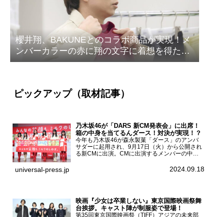
櫻井翔、BAKUNEとのコラボ商品が実現！メ
ンバーカラーの赤に翔の文字に着想を得たデ
ザイン
ピックアップ（取材記事）
乃木坂46が「DARS 新CM発表会」に出席！
箱の中身を当てるんダース！対決が実現！？
今年も乃木坂46が森永製菓「ダース」のアンバ
サダーに起用され、9月17日（火）から公開され
る新CMに出演。CMに出演するメンバーの中か
ら岩本蓮加、梅澤美波、遠藤さくら、賀喜遥香、
一ノ瀬美空、菅原咲月が都内にて開催された
2024.09.18
universal-press.jp
「DARS 新CM発表...
映画『少女は卒業しない』東京国際映画祭舞
台挨拶。キャスト陣が制服姿で登場！
第35回東京国際映画祭（TIFF）アジアの未来部