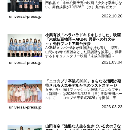
門作品で、来年公開予定の映画『少女は卒業しな
い』舞台挨拶が10月26日（水）丸の内ピカデリ
ーで開催され、出演者の河合優実、小野莉奈、小
宮山莉渚、中井友望、監督の中川駿が登壇。映画
2022.10.26
universal-press.jp
『少女は卒業し...
小栗有以「ハラハラドキドキしました」映画
『未成仏百物語～AKB48 異界への灯火寺
～』先行プレミア舞台挨拶
AKB48メンバー8名が怪談話を持ち寄り、深夜に
山間のお寺で座談会とした怪談話を披露し、供養
するドキュメンタリー映画『未成仏百物語～
AKB48異界への灯火寺～』の先行プレミア舞台
2021.09.04
universal-press.jp
挨拶が東京・ユナイテッド・シネマ豊洲で開催さ
れ、AKB48メ...
「ニコ☆プチ卒業式2026」さらなる活躍が期
待される人気モデルたちのラストステージ
女子小学生向けファッション雑誌『ニコ☆プチ』
（新潮社）は2026年3月22日（日）明治安田ホー
ルにて「ニコ☆プチ卒業式2026」を開催。卒業
モデルの青島希愛、安藤実桜、井口美怜、かの
ん、末永ひなた、高梨琴乃、土井ありさ、藤田蒼
2026.03.23
universal-press.jp
果、藤中璃子、...
山田杏奈「過酷な人生を生きている女の子な