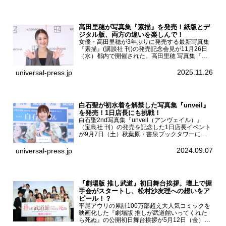
...
高田里穂が写真集『素描』を発売！紙版とデ
ジタル版、両方の違いを楽しんで！
女優・高田里穂が3年ぶりに発売する最新写真集
『素描』(講談社 刊)の発売記念会見が11月26日
（水）都内で開催された。高田里穂 写真集『素
描』発売記念会見現在、ドラマDiVE『悪いのは
あなたです』(読売テレビ)に出演するなど女優と
2025.11.26
universal-press.jp
して活躍中...
白石聖が初水着を解禁した写真集『unveil』
を発売！1日店長にも挑戦！
白石聖2nd写真集『unveil（アンヴェイル）』
（宝島社 刊）の発売を記念した1日店長イベント
が9月7日（土）秋葉原・書泉ブックタワーにて
開催された。白石聖2nd写真集『unveil』の発売
を記念し1日店長イベントを開催した本写真集は
2024.09.07
universal-press.jp
25...
『劇場版 推し武道』初日舞台挨拶。壇上で握
手会がスタートし、松村沙友理への想いをア
ピール！？
平尾アウリの累計100万部超え大人気コミックを
映画化した『劇場版 推しが武道館いってくれた
ら死ぬ』の公開初日舞台挨拶が5月12日（金）新