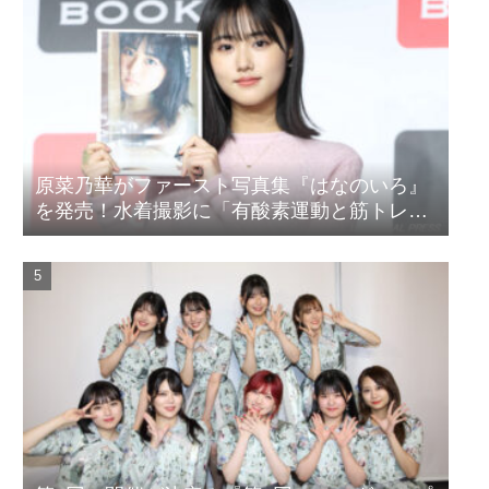
原菜乃華がファースト写真集『はなのいろ』
を発売！水着撮影に「有酸素運動と筋トレを
頑張りました」