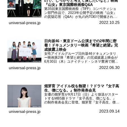
ので、しっかりと考えて演じたいなと」映画
『山女』東京国際映画祭Q&A
第35回東京国際映画祭（TIFF）コンペティショ
ン部門作品で、2023年公開予定の映画『山女』
の質疑応答（Q&A）が丸の内TOEIで開催され、
主演を務めた女優の山田杏奈、監督の福永壮志が
2022.10.25
universal-press.jp
登壇。本作について語った。映画『山女』第35
回東京国際...
日向坂46・東京ドーム公演までの2年間に密
着！ドキュメンタリー映画『希望と絶望』完
成披露上映会
女性アイドルグループ日向坂46ドキュメンタリ
ー映画第2弾『希望と絶望』の完成披露上映会が
6月30日（木）ユナイテッド・シネマ豊洲で開催
され、日向坂46メンバーの加藤史帆、齊藤京
2022.06.30
universal-press.jp
子、佐々木久美、富田鈴花、松田好花の5人が登
壇。舞台挨拶を行った...
畑芽育 アイドル役を熱望！？ドラマ『女子高
生、僧になる。』制作発表会見
女優の畑芽育が9月17日（日）より放送がスター
トするMBS新ドラマ『女子高生、僧になる。』
の制作発表会見に登壇。畑芽育『女子高生、僧に
なる。』制作発表会見畑芽育は本作の出演オファ
ーについて「下白石麦は頭にビックリマークと、
2023.09.14
universal-press.jp
はてなマークが連続...