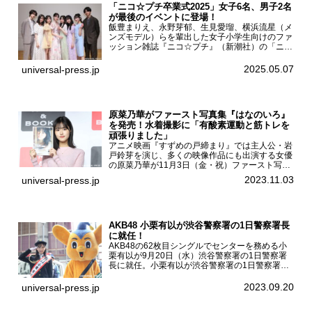
「ニコ☆プチ卒業式2025」女子6名、男子2名
が最後のイベントに登場！
飯豊まりえ、永野芽郁、生見愛瑠、横浜流星（メ
ンズモデル）らを輩出した女子小学生向けのファ
ッション雑誌『ニコ☆プチ』（新潮社）の「ニコ
☆プチ卒業式2025」が5月6日（火・振休）東京
モード学園コクーンタワーで開催され、卒業モデ
2025.05.07
universal-press.jp
ルの川瀬翠子、外...
原菜乃華がファースト写真集『はなのいろ』
を発売！水着撮影に「有酸素運動と筋トレを
頑張りました」
アニメ映画『すずめの戸締まり』では主人公・岩
戸鈴芽を演じ、多くの映像作品にも出演する女優
の原菜乃華が11月3日（金・祝）ファースト写真
集『はなのいろ』発売記念イベントを
2023.11.03
universal-press.jp
HMV&BOOKS SHIBUYAで開催した。原菜乃華フ
ァースト写真集『...
AKB48 小栗有以が渋谷警察署の1日警察署長
に就任！
AKB48の62枚目シングルでセンターを務める小
栗有以が9月20日（水）渋谷警察署の1日警察署
長に就任。小栗有以が渋谷警察署の1日警察署長
に就任9月21日（木曜）から同月30日（土曜）ま
での10日間実施される令和5年 秋の全国交通安全
2023.09.20
universal-press.jp
運動に...