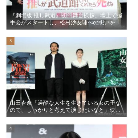
『劇場版 推し武道』初日舞台挨拶。壇上で握
手会がスタートし、松村沙友理への想いをア
ピール！？
山田杏奈「過酷な人生を生きている女の子な
ので、しっかりと考えて演じたいなと」映画
『山女』東京国際映画祭Q&A