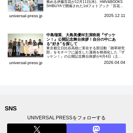
務める伊藤百花が12月11日(木)、HMV&BOOKS
SHIBUYAで開催された1stフォトブック「百花ず
かん。」（光文社 刊）発売記念記者会見に登壇
した。AKB48伊藤百花1stフォトブッ...
2025.12.11
universal-press.jp
中島瑠菜、大島美優W主演映画『ザッケ
ン！』公開記念舞台挨拶！自分の中にあ
る“好き”を探して
東京都立日比谷高校に実在する部活動「雑草研究
部」をモチーフに誕生した漫画を映画化した『ザ
ッケン！』の公開記念舞台挨拶が4月4日（土）
ユナイテッドシネマお台場で開催され、出演者の
2026.04.04
universal-press.jp
中島瑠菜、大島美優、八神遼介（ICEx）、阿佐
辰美、豊島心桜、仲...
SNS
UNIVERSAL PRESSをフォローする