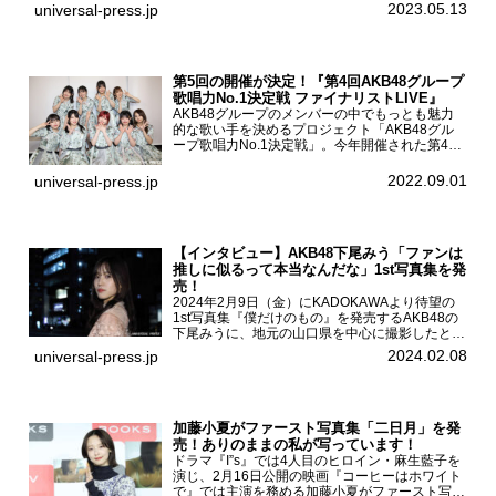
宿バルト9で開催され、出演者の松村沙友理、中
2023.05.13
universal-press.jp
村里帆、MOMO(@onefive)、KANO(@onefi...
第5回の開催が決定！『第4回AKB48グループ
歌唱力No.1決定戦 ファイナリストLIVE』
AKB48グループのメンバーの中でもっとも魅力
的な歌い手を決めるプロジェクト「AKB48グル
ープ歌唱力No.1決定戦」。今年開催された第4回
決勝大会でベスト8に勝ち進んだメンバーらによ
る一夜限りのライブイベント「ファイナリスト
2022.09.01
universal-press.jp
LIVE」が8...
【インタビュー】AKB48下尾みう「ファンは
推しに似るって本当なんだな」1st写真集を発
売！
2024年2月9日（金）にKADOKAWAより待望の
1st写真集『僕だけのもの』を発売するAKB48の
下尾みうに、地元の山口県を中心に撮影したとい
う今回の写真集についてインタビューをお願いし
2024.02.08
universal-press.jp
た。1st写真集『僕だけのもの』を発売する
AKB4...
加藤小夏がファースト写真集「二日月」を発
売！ありのままの私が写っています！
ドラマ『I”s』では4人目のヒロイン・麻生藍子を
演じ、2月16日公開の映画『コーヒーはホワイト
で』では主演を務める加藤小夏がファースト写真