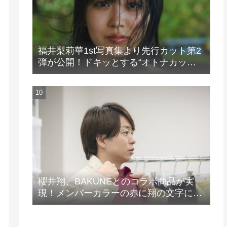
福井梨莉華1st写真集より先行カット第2
弾が公開！ドキッとする“オトナカッ
ト”が解禁！
櫻井翔、BAKUNEとのコラボ商品が実
現！メンバーカラーの赤に翔の文字に着
想を得たデザイン