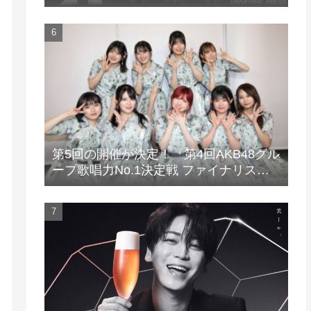
場！
第5回の開催が決定！『第4回AKB48グル
ープ歌唱力No.1決定戦 ファイナリスト
LIVE』