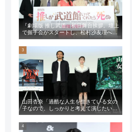
『劇場版 推し武道』初日舞台挨拶。壇上
で握手会がスタートし、松村沙友理への
想いをアピール！？
山田杏奈「過酷な人生を生きている女の
子なので、しっかりと考えて演じたいな
と」映画『山女』東京国際映画祭Q&A