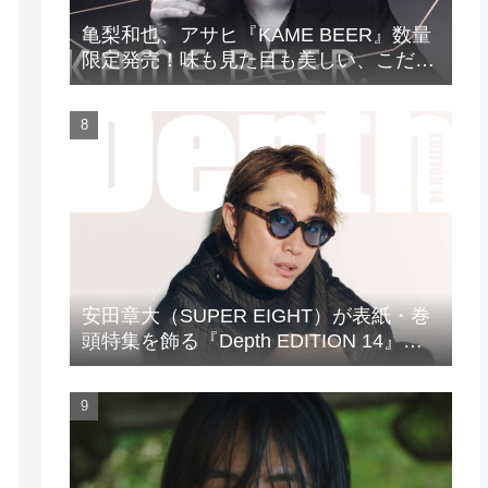
亀梨和也、アサヒ『KAME BEER』数量
限定発売！味も見た目も美しい、こだわ
りのビールがついに完成
安田章大（SUPER EIGHT）が表紙・巻
頭特集を飾る『Depth EDITION 14』が
発売！