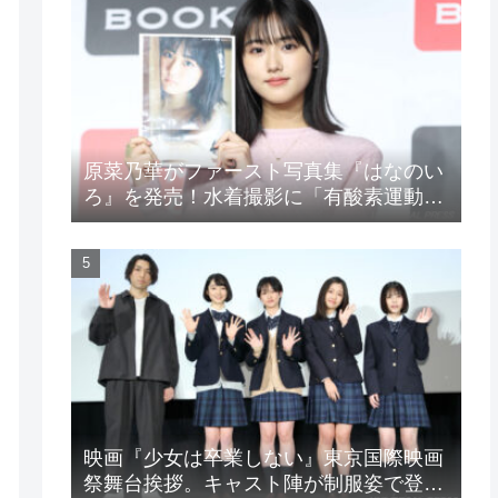
原菜乃華がファースト写真集『はなのい
ろ』を発売！水着撮影に「有酸素運動と
筋トレを頑張りました」
映画『少女は卒業しない』東京国際映画
祭舞台挨拶。キャスト陣が制服姿で登