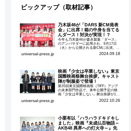
ピックアップ（取材記事）
乃木坂46が「DARS 新CM発表
会」に出席！箱の中身を当てる
んダース！対決が実現！？
今年も乃木坂46が森永製菓「ダース」
のアンバサダーに起用され、9月17日
（火）から公開される新CMに出演。
CMに出演するメンバーの中から岩本蓮
2024.09.18
universal-press.jp
加、梅澤美波、遠藤さくら、賀喜遥
香、一ノ瀬美空、菅原咲月が都内にて
開催された「DARS 新CM発表...
映画『少女は卒業しない』東京
国際映画祭舞台挨拶。キャスト
陣が制服姿で登場！
第35回東京国際映画祭（TIFF）アジア
の未来部門作品で、来年公開予定の映
画『少女は卒業しない』舞台挨拶が10
月26日（水）丸の内ピカデリーで開催
2022.10.26
universal-press.jp
され、出演者の河合優実、小野莉奈、
小宮山莉渚、中井友望、監督の中川駿
が登壇。映画『少女は卒業し...
小栗有以「ハラハラドキドキし
ました」映画『未成仏百物語～
AKB48 異界への灯火寺～』先