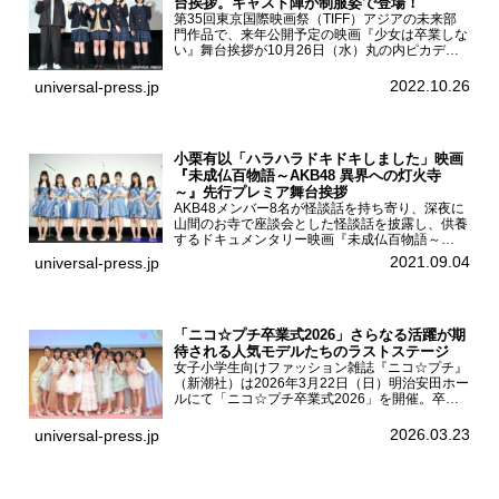
台挨拶。キャスト陣が制服姿で登場！
第35回東京国際映画祭（TIFF）アジアの未来部
門作品で、来年公開予定の映画『少女は卒業しな
い』舞台挨拶が10月26日（水）丸の内ピカデリ
ーで開催され、出演者の河合優実、小野莉奈、小
宮山莉渚、中井友望、監督の中川駿が登壇。映画
2022.10.26
universal-press.jp
『少女は卒業し...
小栗有以「ハラハラドキドキしました」映画
『未成仏百物語～AKB48 異界への灯火寺
～』先行プレミア舞台挨拶
AKB48メンバー8名が怪談話を持ち寄り、深夜に
山間のお寺で座談会とした怪談話を披露し、供養
するドキュメンタリー映画『未成仏百物語～
AKB48異界への灯火寺～』の先行プレミア舞台
2021.09.04
universal-press.jp
挨拶が東京・ユナイテッド・シネマ豊洲で開催さ
れ、AKB48メ...
「ニコ☆プチ卒業式2026」さらなる活躍が期
待される人気モデルたちのラストステージ
女子小学生向けファッション雑誌『ニコ☆プチ』
（新潮社）は2026年3月22日（日）明治安田ホー
ルにて「ニコ☆プチ卒業式2026」を開催。卒業
モデルの青島希愛、安藤実桜、井口美怜、かの
ん、末永ひなた、高梨琴乃、土井ありさ、藤田蒼
2026.03.23
universal-press.jp
果、藤中璃子、...