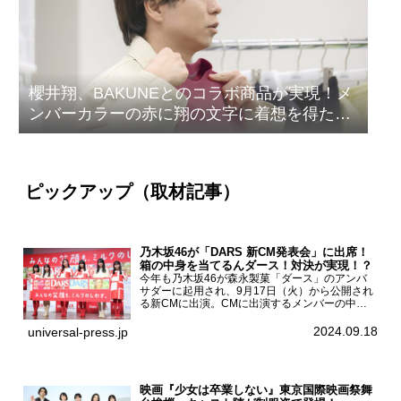
櫻井翔、BAKUNEとのコラボ商品が実現！メ
ンバーカラーの赤に翔の文字に着想を得たデ
ザイン
ピックアップ（取材記事）
乃木坂46が「DARS 新CM発表会」に出席！
箱の中身を当てるんダース！対決が実現！？
今年も乃木坂46が森永製菓「ダース」のアンバ
サダーに起用され、9月17日（火）から公開され
る新CMに出演。CMに出演するメンバーの中か
ら岩本蓮加、梅澤美波、遠藤さくら、賀喜遥香、
一ノ瀬美空、菅原咲月が都内にて開催された
2024.09.18
universal-press.jp
「DARS 新CM発表...
映画『少女は卒業しない』東京国際映画祭舞