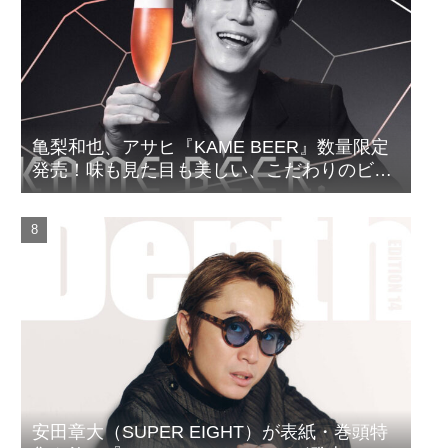
亀梨和也、アサヒ『KAME BEER』数量限定
発売！味も見た目も美しい、こだわりのビー
ルがついに完成
安田章大（SUPER EIGHT）が表紙・巻頭特