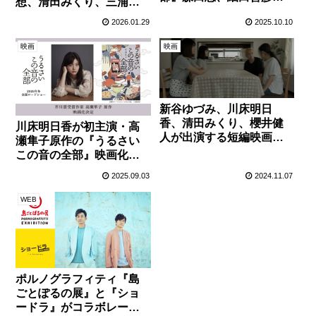
想、清田みくり、三浦理
美山加恋、中井友望ら追
奈が揃ってクランクアッ
2026.01.29
2025.10.10
加キャストが解禁！
プ！
映画
映画
新谷ゆづみ、川床明日
香、清田みくり、櫻井健
川床明日香が初主演・高
人が出演する短編映画
瀬隼子原作の『うるさい
『実家』がMOOSIC
この音の全部』映画化決
LAB2025で公開！
定！
2025.09.03
2024.11.07
WEB
ポルノグラフィティ『島
ごとぽるの展』と『ショ
ードラ』がコラボレーシ