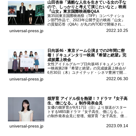
山田杏奈「過酷な人生を生きている女の子な
ので、しっかりと考えて演じたいなと」映画
『山女』東京国際映画祭Q&A
第35回東京国際映画祭（TIFF）コンペティショ
ン部門作品で、2023年公開予定の映画『山女』
の質疑応答（Q&A）が丸の内TOEIで開催され、
主演を務めた女優の山田杏奈、監督の福永壮志が
2022.10.25
universal-press.jp
登壇。本作について語った。映画『山女』第35
回東京国際...
日向坂46・東京ドーム公演までの2年間に密
着！ドキュメンタリー映画『希望と絶望』完
成披露上映会
女性アイドルグループ日向坂46ドキュメンタリ
ー映画第2弾『希望と絶望』の完成披露上映会が
6月30日（木）ユナイテッド・シネマ豊洲で開催
され、日向坂46メンバーの加藤史帆、齊藤京
2022.06.30
universal-press.jp
子、佐々木久美、富田鈴花、松田好花の5人が登
壇。舞台挨拶を行った...
畑芽育 アイドル役を熱望！？ドラマ『女子高
生、僧になる。』制作発表会見
女優の畑芽育が9月17日（日）より放送がスター
トするMBS新ドラマ『女子高生、僧になる。』
の制作発表会見に登壇。畑芽育『女子高生、僧に
なる。』制作発表会見畑芽育は本作の出演オファ
ーについて「下白石麦は頭にビックリマークと、
2023.09.14
universal-press.jp
はてなマークが連続...