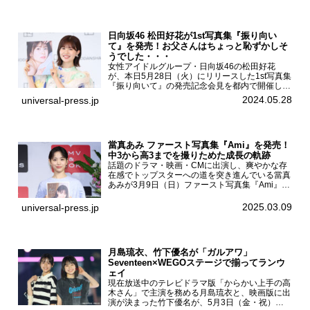
日向坂46 松田好花が1st写真集『振り向い
て』を発売！お父さんはちょっと恥ずかしそ
うでした・・・
女性アイドルグループ・日向坂46の松田好花
が、本日5月28日（火）にリリースした1st写真集
『振り向いて』の発売記念会見を都内で開催し
た。日向坂46 松田好花1st写真集『振り向いて』
2024.05.28
universal-press.jp
発売記念会見写真集では日向坂46の松田好花を
カナダ・バン...
當真あみ ファースト写真集『Ami』を発売！
中3から高3までを撮りためた成長の軌跡
話題のドラマ・映画・CMに出演し、爽やかな存
在感でトップスターへの道を突き進んでいる當真
あみが3月9日（日）ファースト写真集『Ami』
（小学館 刊）の発売記念イベントをHMV＆
BOOKS SHIBUYAで開催した。當真あみファース
2025.03.09
universal-press.jp
ト写真集『...
月島琉衣、竹下優名が「ガルアワ」
Seventeen×WEGOステージで揃ってランウ
ェイ
現在放送中のテレビドラマ版「からかい上手の高
木さん」で主演を務める月島琉衣と、映画版に出
演が決まった竹下優名が、5月3日（金・祝）東