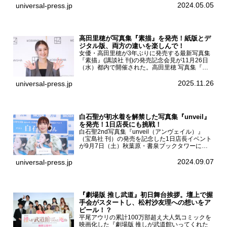
京・国立代々木競技場第一体育館で開催されたフ
2024.05.05
universal-press.jp
ァッション&音楽イベント『Rakuten GirlsAward
...
高田里穂が写真集『素描』を発売！紙版とデ
ジタル版、両方の違いを楽しんで！
女優・高田里穂が3年ぶりに発売する最新写真集
『素描』(講談社 刊)の発売記念会見が11月26日
（水）都内で開催された。高田里穂 写真集『素
描』発売記念会見現在、ドラマDiVE『悪いのは
あなたです』(読売テレビ)に出演するなど女優と
2025.11.26
universal-press.jp
して活躍中...
白石聖が初水着を解禁した写真集『unveil』
を発売！1日店長にも挑戦！
白石聖2nd写真集『unveil（アンヴェイル）』
（宝島社 刊）の発売を記念した1日店長イベント
が9月7日（土）秋葉原・書泉ブックタワーにて
開催された。白石聖2nd写真集『unveil』の発売
を記念し1日店長イベントを開催した本写真集は
2024.09.07
universal-press.jp
25...
『劇場版 推し武道』初日舞台挨拶。壇上で握
手会がスタートし、松村沙友理への想いをア
ピール！？
平尾アウリの累計100万部超え大人気コミックを
映画化した『劇場版 推しが武道館いってくれた