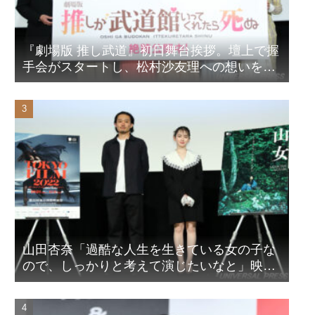
『劇場版 推し武道』初日舞台挨拶。壇上で握
手会がスタートし、松村沙友理への想いをア
ピール！？
山田杏奈「過酷な人生を生きている女の子な
ので、しっかりと考えて演じたいなと」映画
『山女』東京国際映画祭Q&A