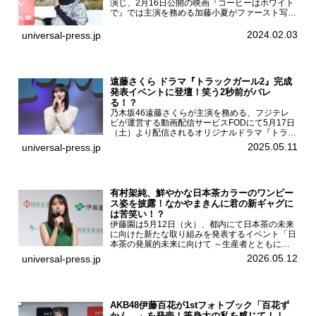
演じ、2月16日公開の映画『コーヒーはホワイト
で』では主演を務める加藤小夏がファースト写真
集「二日月」（東京ニュース通信社 刊）の発売
記念イベントをHMV＆BOOKS SHIBUYAで開催
2024.02.03
universal-press.jp
した...
遠藤さくら ドラマ『トラックガール2』完成
発表イベントに登壇！笑う2秒前がバレ
る！？
乃木坂46遠藤さくらが主演を務める、フジテレ
ビが運営する動画配信サービスFODにて5月17日
（土）より配信されるオリジナルドラマ『トラッ
クガール2』の完成発表イベントが５月10日
2025.05.11
universal-press.jp
（土）都内で開催された。FODドラマ『トラック
ガール2』完成発...
有村架純、鮮やかな日本茶カラーのワンピー
ス姿を披露！なかやまきんに君の新ギャグに
は苦笑い！？
伊藤園は5月12日（火）、都内にて日本茶の未来
に向けた新たな取り組みを発表するイベント「日
本茶の発展的未来に向けて ～生産者とともに。
日本茶を世界へ～」を開催。イベントには伊藤園
2026.05.12
universal-press.jp
のCMキャラクターを務める有村架純、伊藤園よ
り志田光正、契約茶...
AKB48伊藤百花が1stフォトブック「百花ず
かん。」を発売！等身大の私を感じて！！