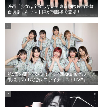
映画『少女は卒業しない』東京国際映画祭舞
台挨拶。キャスト陣が制服姿で登場！
第5回の開催が決定！『第4回AKB48グループ
歌唱力No.1決定戦 ファイナリストLIVE』