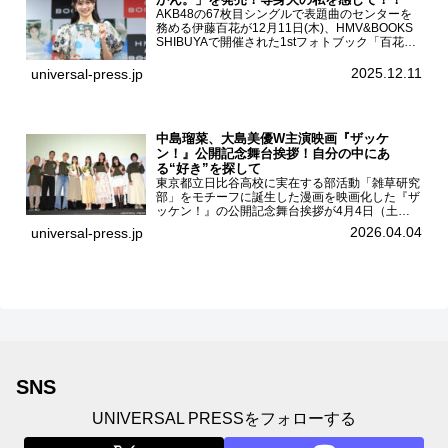
AKB48の67枚目シングルで表題曲のセンターを
務める伊藤百花が12月11日(木)、HMV&BOOKS
SHIBUYAで開催された1stフォトブック「百花ず
かん。」（光文社 刊）発売記念記者会見に登壇
した。AKB48伊藤百花1stフォトブッ...
2025.12.11
universal-press.jp
中島瑠菜、大島美優W主演映画『ザッケ
ン！』公開記念舞台挨拶！自分の中にあ
る“好き”を探して
東京都立日比谷高校に実在する部活動「雑草研究
部」をモチーフに誕生した漫画を映画化した『ザ
ッケン！』の公開記念舞台挨拶が4月4日（土）
ユナイテッドシネマお台場で開催され、出演者の
2026.04.04
universal-press.jp
中島瑠菜、大島美優、八神遼介（ICEx）、阿佐
辰美、豊島心桜、仲...
SNS
UNIVERSAL PRESSをフォローする