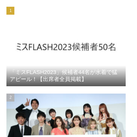
「ミスFLASH2023」候補者44名が水着で猛
アピール！【出席者全員掲載】