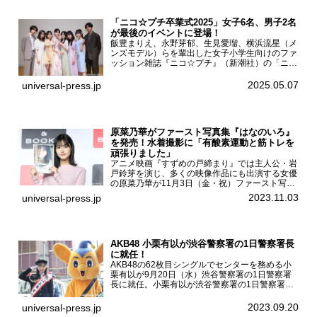
「ニコ☆プチ卒業式2025」女子6名、男子2名
が最後のイベントに登場！
飯豊まりえ、永野芽郁、生見愛瑠、横浜流星（メ
ンズモデル）らを輩出した女子小学生向けのファ
ッション雑誌『ニコ☆プチ』（新潮社）の「ニコ
☆プチ卒業式2025」が5月6日（火・振休）東京
モード学園コクーンタワーで開催され、卒業モデ
2025.05.07
universal-press.jp
ルの川瀬翠子、外...
原菜乃華がファースト写真集『はなのいろ』
を発売！水着撮影に「有酸素運動と筋トレを
頑張りました」
アニメ映画『すずめの戸締まり』では主人公・岩
戸鈴芽を演じ、多くの映像作品にも出演する女優
の原菜乃華が11月3日（金・祝）ファースト写真
集『はなのいろ』発売記念イベントを
2023.11.03
universal-press.jp
HMV&BOOKS SHIBUYAで開催した。原菜乃華フ
ァースト写真集『...
AKB48 小栗有以が渋谷警察署の1日警察署長
に就任！
AKB48の62枚目シングルでセンターを務める小
栗有以が9月20日（水）渋谷警察署の1日警察署
長に就任。小栗有以が渋谷警察署の1日警察署長
に就任9月21日（木曜）から同月30日（土曜）ま
での10日間実施される令和5年 秋の全国交通安全
2023.09.20
universal-press.jp
運動に...