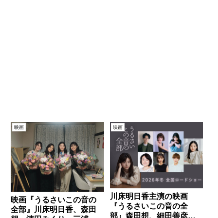
映画
映画
川床明日香主演の映画
映画『うるさいこの音の
『うるさいこの音の全
全部』川床明日香、森田
部』森田想、細田善彦、