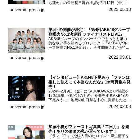
ら死ぬ』の公開初日舞台挨拶が5月12日（金）新
宿バルト9で開催され、出演者の松村沙友理、中
2023.05.13
universal-press.jp
村里帆、MOMO(@onefive)、KANO(@onefi...
第5回の開催が決定！『第4回AKB48グループ
歌唱力No.1決定戦 ファイナリストLIVE』
AKB48グループのメンバーの中でもっとも魅力
的な歌い手を決めるプロジェクト「AKB48グル
ープ歌唱力No.1決定戦」。今年開催された第4回
決勝大会でベスト8に勝ち進んだメンバーらによ
る一夜限りのライブイベント「ファイナリスト
2022.09.01
universal-press.jp
LIVE」が8...
【インタビュー】AKB48下尾みう「ファンは
推しに似るって本当なんだな」1st写真集を発
売！
2024年2月9日（金）にKADOKAWAより待望の
1st写真集『僕だけのもの』を発売するAKB48の
下尾みうに、地元の山口県を中心に撮影したとい
う今回の写真集についてインタビューをお願いし
2024.02.08
universal-press.jp
た。1st写真集『僕だけのもの』を発売する
AKB4...
加藤小夏がファースト写真集「二日月」を発
売！ありのままの私が写っています！
ドラマ『I”s』では4人目のヒロイン・麻生藍子を