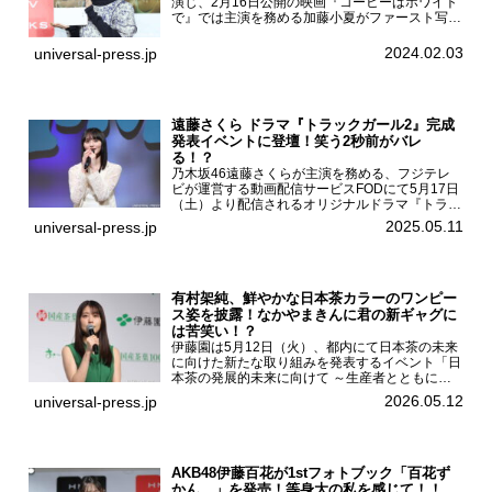
演じ、2月16日公開の映画『コーヒーはホワイト
で』では主演を務める加藤小夏がファースト写真
集「二日月」（東京ニュース通信社 刊）の発売
記念イベントをHMV＆BOOKS SHIBUYAで開催
2024.02.03
universal-press.jp
した...
遠藤さくら ドラマ『トラックガール2』完成
発表イベントに登壇！笑う2秒前がバレ
る！？
乃木坂46遠藤さくらが主演を務める、フジテレ
ビが運営する動画配信サービスFODにて5月17日
（土）より配信されるオリジナルドラマ『トラッ
クガール2』の完成発表イベントが５月10日
2025.05.11
universal-press.jp
（土）都内で開催された。FODドラマ『トラック
ガール2』完成発...
有村架純、鮮やかな日本茶カラーのワンピー
ス姿を披露！なかやまきんに君の新ギャグに
は苦笑い！？
伊藤園は5月12日（火）、都内にて日本茶の未来
に向けた新たな取り組みを発表するイベント「日
本茶の発展的未来に向けて ～生産者とともに。
日本茶を世界へ～」を開催。イベントには伊藤園
2026.05.12
universal-press.jp
のCMキャラクターを務める有村架純、伊藤園よ
り志田光正、契約茶...
AKB48伊藤百花が1stフォトブック「百花ず
かん。」を発売！等身大の私を感じて！！