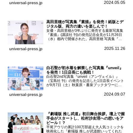
京・国立代々木競技場第一体育館で開催されたフ
2024.05.05
universal-press.jp
ァッション&音楽イベント『Rakuten GirlsAward
...
高田里穂が写真集『素描』を発売！紙版とデ
ジタル版、両方の違いを楽しんで！
女優・高田里穂が3年ぶりに発売する最新写真集
『素描』(講談社 刊)の発売記念会見が11月26日
（水）都内で開催された。高田里穂 写真集『素
描』発売記念会見現在、ドラマDiVE『悪いのは
あなたです』(読売テレビ)に出演するなど女優と
2025.11.26
universal-press.jp
して活躍中...
白石聖が初水着を解禁した写真集『unveil』
を発売！1日店長にも挑戦！
白石聖2nd写真集『unveil（アンヴェイル）』
（宝島社 刊）の発売を記念した1日店長イベント
が9月7日（土）秋葉原・書泉ブックタワーにて
開催された。白石聖2nd写真集『unveil』の発売
を記念し1日店長イベントを開催した本写真集は
2024.09.07
universal-press.jp
25...
『劇場版 推し武道』初日舞台挨拶。壇上で握
手会がスタートし、松村沙友理への想いをア
ピール！？
平尾アウリの累計100万部超え大人気コミックを
映画化した『劇場版 推しが武道館いってくれた