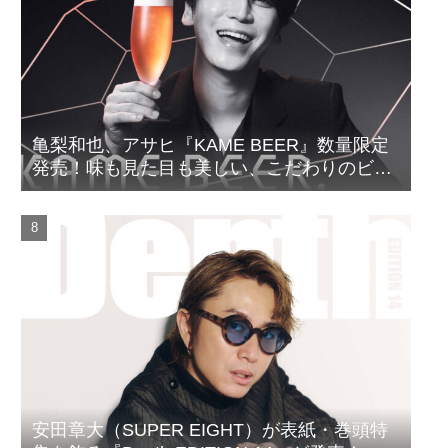
亀梨和也、アサヒ『KAME BEER』数量限定
発売！味も見た目も美しい、こだわりのビー
ルがついに完成
安田章大（SUPER EIGHT）が表紙・巻頭特