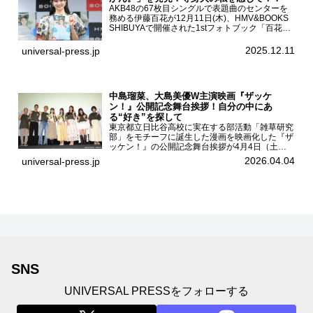
AKB48の67枚目シングルで表題曲のセンターを
務める伊藤百花が12月11日(木)、HMV&BOOKS
SHIBUYAで開催された1stフォトブック「百花ず
かん。」（光文社 刊）発売記念記者会見に登壇
した。AKB48伊藤百花1stフォトブッ...
2025.12.11
universal-press.jp
中島瑠菜、大島美優W主演映画『ザッケ
ン！』公開記念舞台挨拶！自分の中にあ
る“好き”を探して
東京都立日比谷高校に実在する部活動「雑草研究
部」をモチーフに誕生した漫画を映画化した『ザ
ッケン！』の公開記念舞台挨拶が4月4日（土）
ユナイテッドシネマお台場で開催され、出演者の
2026.04.04
universal-press.jp
中島瑠菜、大島美優、八神遼介（ICEx）、阿佐
辰美、豊島心桜、仲...
SNS
UNIVERSAL PRESSをフォローする