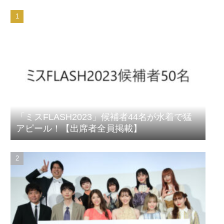
「ミスFLASH2023」候補者44名が水着で猛
アピール！【出席者全員掲載】