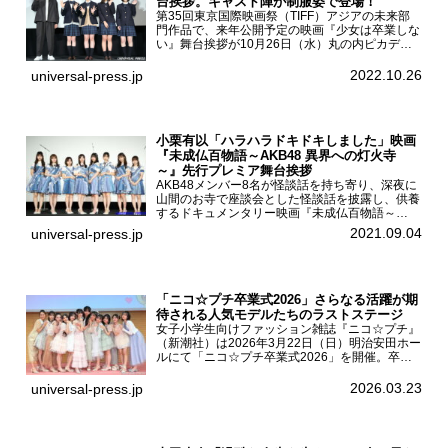
台挨拶。キャスト陣が制服姿で登場！
第35回東京国際映画祭（TIFF）アジアの未来部
門作品で、来年公開予定の映画『少女は卒業しな
い』舞台挨拶が10月26日（水）丸の内ピカデリ
ーで開催され、出演者の河合優実、小野莉奈、小
宮山莉渚、中井友望、監督の中川駿が登壇。映画
2022.10.26
universal-press.jp
『少女は卒業し...
小栗有以「ハラハラドキドキしました」映画
『未成仏百物語～AKB48 異界への灯火寺
～』先行プレミア舞台挨拶
AKB48メンバー8名が怪談話を持ち寄り、深夜に
山間のお寺で座談会とした怪談話を披露し、供養
するドキュメンタリー映画『未成仏百物語～
AKB48異界への灯火寺～』の先行プレミア舞台
2021.09.04
universal-press.jp
挨拶が東京・ユナイテッド・シネマ豊洲で開催さ
れ、AKB48メ...
「ニコ☆プチ卒業式2026」さらなる活躍が期
待される人気モデルたちのラストステージ
女子小学生向けファッション雑誌『ニコ☆プチ』
（新潮社）は2026年3月22日（日）明治安田ホー
ルにて「ニコ☆プチ卒業式2026」を開催。卒業
モデルの青島希愛、安藤実桜、井口美怜、かの
ん、末永ひなた、高梨琴乃、土井ありさ、藤田蒼
2026.03.23
universal-press.jp
果、藤中璃子、...