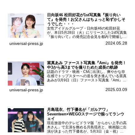
日向坂46 松田好花が1st写真集『振り向い
て』を発売！お父さんはちょっと恥ずかしそ
うでした・・・
女性アイドルグループ・日向坂46の松田好花
が、本日5月28日（火）にリリースした1st写真集
『振り向いて』の発売記念会見を都内で開催し
た。日向坂46 松田好花1st写真集『振り向いて』
2024.05.28
universal-press.jp
発売記念会見写真集では日向坂46の松田好花を
カナダ・バン...
當真あみ ファースト写真集『Ami』を発売！
中3から高3までを撮りためた成長の軌跡
話題のドラマ・映画・CMに出演し、爽やかな存
在感でトップスターへの道を突き進んでいる當真
あみが3月9日（日）ファースト写真集『Ami』
（小学館 刊）の発売記念イベントをHMV＆
BOOKS SHIBUYAで開催した。當真あみファース
2025.03.09
universal-press.jp
ト写真集『...
月島琉衣、竹下優名が「ガルアワ」
Seventeen×WEGOステージで揃ってランウ
ェイ
現在放送中のテレビドラマ版「からかい上手の高
木さん」で主演を務める月島琉衣と、映画版に出
演が決まった竹下優名が、5月3日（金・祝）東