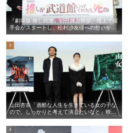
『劇場版 推し武道』初日舞台挨拶。壇上で握
手会がスタートし、松村沙友理への想いをア
ピール！？
山田杏奈「過酷な人生を生きている女の子な
ので、しっかりと考えて演じたいなと」映画
『山女』東京国際映画祭Q&A