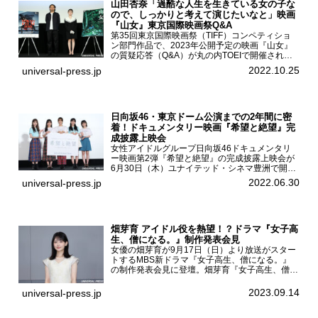
山田杏奈「過酷な人生を生きている女の子な
ので、しっかりと考えて演じたいなと」映画
『山女』東京国際映画祭Q&A
第35回東京国際映画祭（TIFF）コンペティショ
ン部門作品で、2023年公開予定の映画『山女』
の質疑応答（Q&A）が丸の内TOEIで開催され、
主演を務めた女優の山田杏奈、監督の福永壮志が
2022.10.25
universal-press.jp
登壇。本作について語った。映画『山女』第35
回東京国際...
日向坂46・東京ドーム公演までの2年間に密
着！ドキュメンタリー映画『希望と絶望』完
成披露上映会
女性アイドルグループ日向坂46ドキュメンタリ
ー映画第2弾『希望と絶望』の完成披露上映会が
6月30日（木）ユナイテッド・シネマ豊洲で開催
され、日向坂46メンバーの加藤史帆、齊藤京
2022.06.30
universal-press.jp
子、佐々木久美、富田鈴花、松田好花の5人が登
壇。舞台挨拶を行った...
畑芽育 アイドル役を熱望！？ドラマ『女子高
生、僧になる。』制作発表会見
女優の畑芽育が9月17日（日）より放送がスター
トするMBS新ドラマ『女子高生、僧になる。』
の制作発表会見に登壇。畑芽育『女子高生、僧に
なる。』制作発表会見畑芽育は本作の出演オファ
ーについて「下白石麦は頭にビックリマークと、
2023.09.14
universal-press.jp
はてなマークが連続...