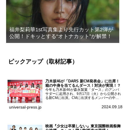
福井梨莉華1st写真集より先行カット第2弾が
公開！ドキッとする“オトナカット”が解禁！
ピックアップ（取材記事）
乃木坂46が「DARS 新CM発表会」に出席！
箱の中身を当てるんダース！対決が実現！？
今年も乃木坂46が森永製菓「ダース」のアンバ
サダーに起用され、9月17日（火）から公開され
る新CMに出演。CMに出演するメンバーの中か
ら岩本蓮加、梅澤美波、遠藤さくら、賀喜遥香、
一ノ瀬美空、菅原咲月が都内にて開催された
2024.09.18
universal-press.jp
「DARS 新CM発表...
映画『少女は卒業しない』東京国際映画祭舞