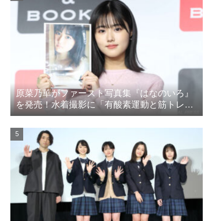
原菜乃華がファースト写真集『はなのいろ』
を発売！水着撮影に「有酸素運動と筋トレを
頑張りました」