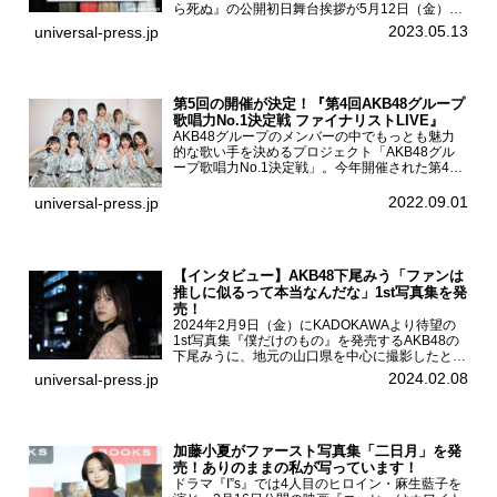
ら死ぬ』の公開初日舞台挨拶が5月12日（金）新
宿バルト9で開催され、出演者の松村沙友理、中
2023.05.13
universal-press.jp
村里帆、MOMO(@onefive)、KANO(@onefi...
第5回の開催が決定！『第4回AKB48グループ
歌唱力No.1決定戦 ファイナリストLIVE』
AKB48グループのメンバーの中でもっとも魅力
的な歌い手を決めるプロジェクト「AKB48グル
ープ歌唱力No.1決定戦」。今年開催された第4回
決勝大会でベスト8に勝ち進んだメンバーらによ
る一夜限りのライブイベント「ファイナリスト
2022.09.01
universal-press.jp
LIVE」が8...
【インタビュー】AKB48下尾みう「ファンは
推しに似るって本当なんだな」1st写真集を発
売！
2024年2月9日（金）にKADOKAWAより待望の
1st写真集『僕だけのもの』を発売するAKB48の
下尾みうに、地元の山口県を中心に撮影したとい
う今回の写真集についてインタビューをお願いし
2024.02.08
universal-press.jp
た。1st写真集『僕だけのもの』を発売する
AKB4...
加藤小夏がファースト写真集「二日月」を発
売！ありのままの私が写っています！
ドラマ『I”s』では4人目のヒロイン・麻生藍子を