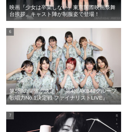
映画『少女は卒業しない』東京国際映画祭舞
台挨拶。キャスト陣が制服姿で登場！
第5回の開催が決定！『第4回AKB48グループ
歌唱力No.1決定戦 ファイナリストLIVE』