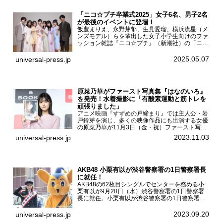
「ニコ☆プチ卒業式2025」女子6名、男子2名
が最後のイベントに登場！
飯豊まりえ、永野芽郁、生見愛瑠、横浜流星（メ
ンズモデル）らを輩出した女子小学生向けのファ
ッション雑誌『ニコ☆プチ』（新潮社）の「ニコ
☆プチ卒業式2025」が5月6日（火・振休）東京
モード学園コクーンタワーで開催され、卒業モデ
2025.05.07
universal-press.jp
ルの川瀬翠子、外...
原菜乃華がファースト写真集『はなのいろ』
を発売！水着撮影に「有酸素運動と筋トレを
頑張りました」
アニメ映画『すずめの戸締まり』では主人公・岩
戸鈴芽を演じ、多くの映像作品にも出演する女優
の原菜乃華が11月3日（金・祝）ファースト写真
集『はなのいろ』発売記念イベントを
2023.11.03
universal-press.jp
HMV&BOOKS SHIBUYAで開催した。原菜乃華フ
ァースト写真集『...
AKB48 小栗有以が渋谷警察署の1日警察署長
に就任！
AKB48の62枚目シングルでセンターを務める小
栗有以が9月20日（水）渋谷警察署の1日警察署
長に就任。小栗有以が渋谷警察署の1日警察署長
に就任9月21日（木曜）から同月30日（土曜）ま
での10日間実施される令和5年 秋の全国交通安全
2023.09.20
universal-press.jp
運動に...