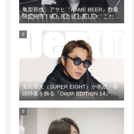
亀梨和也、アサヒ『KAME BEER』数量
限定発売！味も見た目も美しい、こだわ
りのビールがついに完成
安田章大（SUPER EIGHT）が表紙・巻
頭特集を飾る『Depth EDITION 14』が
発売！