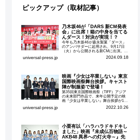
ピックアップ（取材記事）
乃木坂46が「DARS 新CM発表
会」に出席！箱の中身を当てる
んダース！対決が実現！？
今年も乃木坂46が森永製菓「ダース」
のアンバサダーに起用され、9月17日
（火）から公開される新CMに出演。
CMに出演するメンバーの中から岩本蓮
2024.09.18
universal-press.jp
加、梅澤美波、遠藤さくら、賀喜遥
香、一ノ瀬美空、菅原咲月が都内にて
開催された「DARS 新CM発表...
映画『少女は卒業しない』東京
国際映画祭舞台挨拶。キャスト
陣が制服姿で登場！
第35回東京国際映画祭（TIFF）アジア
の未来部門作品で、来年公開予定の映
画『少女は卒業しない』舞台挨拶が10
月26日（水）丸の内ピカデリーで開催
2022.10.26
universal-press.jp
され、出演者の河合優実、小野莉奈、
小宮山莉渚、中井友望、監督の中川駿
が登壇。映画『少女は卒業し...
小栗有以「ハラハラドキドキし
ました」映画『未成仏百物語～
AKB48 異界への灯火寺～』先