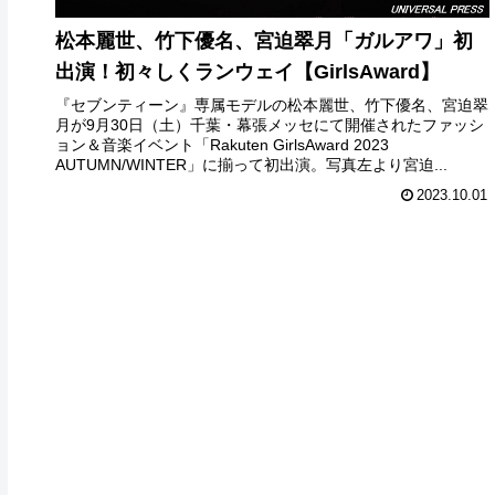
松本麗世、竹下優名、宮迫翠月「ガルアワ」初
出演！初々しくランウェイ【GirlsAward】
『セブンティーン』専属モデルの松本麗世、竹下優名、宮迫翠
月が9月30日（土）千葉・幕張メッセにて開催されたファッシ
ョン＆音楽イベント「Rakuten GirlsAward 2023
AUTUMN/WINTER」に揃って初出演。写真左より宮迫...
2023.10.01