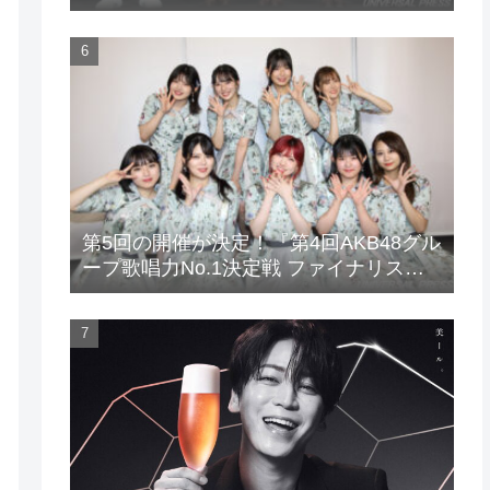
場！
第5回の開催が決定！『第4回AKB48グル
ープ歌唱力No.1決定戦 ファイナリスト
LIVE』