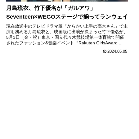
月島琉衣、竹下優名が「ガルアワ」
Seventeen×WEGOステージで揃ってランウェイ
現在放送中のテレビドラマ版「からかい上手の高木さん」で主
演を務める月島琉衣と、映画版に出演が決まった竹下優名が、
5月3日（金・祝）東京・国立代々木競技場第一体育館で開催
されたファッション&音楽イベント『Rakuten GirlsAward ...
2024.05.05