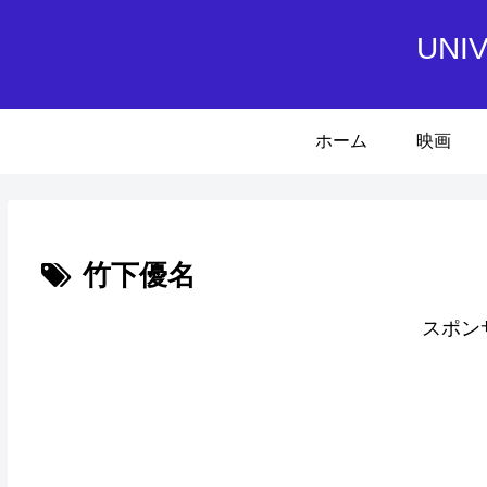
UN
ホーム
映画
竹下優名
スポン