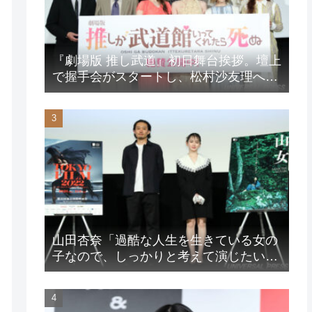
『劇場版 推し武道』初日舞台挨拶。壇上
で握手会がスタートし、松村沙友理への
想いをアピール！？
山田杏奈「過酷な人生を生きている女の
子なので、しっかりと考えて演じたいな
と」映画『山女』東京国際映画祭Q&A