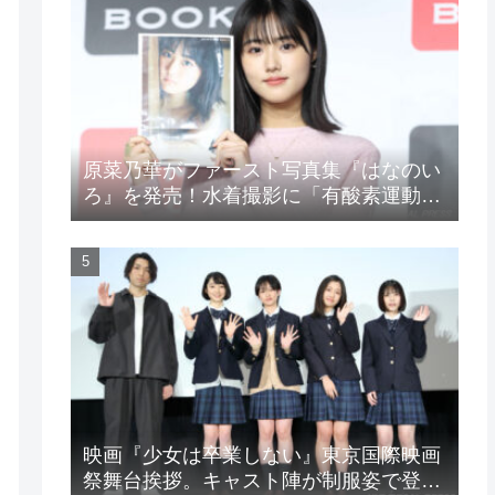
原菜乃華がファースト写真集『はなのい
ろ』を発売！水着撮影に「有酸素運動と
筋トレを頑張りました」
映画『少女は卒業しない』東京国際映画
祭舞台挨拶。キャスト陣が制服姿で登