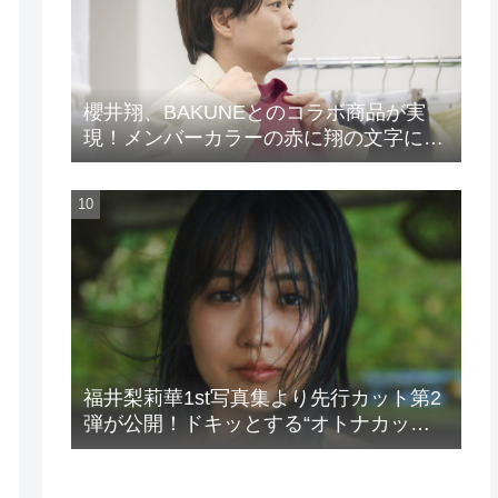
櫻井翔、BAKUNEとのコラボ商品が実
現！メンバーカラーの赤に翔の文字に着
想を得たデザイン
福井梨莉華1st写真集より先行カット第2
弾が公開！ドキッとする“オトナカッ
ト”が解禁！