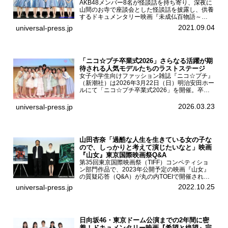
AKB48メンバー8名が怪談話を持ち寄り、深夜に
山間のお寺で座談会とした怪談話を披露し、供養
するドキュメンタリー映画『未成仏百物語～
AKB48異界への灯火寺～』の先行プレミア舞台
2021.09.04
universal-press.jp
挨拶が東京・ユナイテッド・シネマ豊洲で開催さ
れ、AKB48メ...
「ニコ☆プチ卒業式2026」さらなる活躍が期
待される人気モデルたちのラストステージ
女子小学生向けファッション雑誌『ニコ☆プチ』
（新潮社）は2026年3月22日（日）明治安田ホー
ルにて「ニコ☆プチ卒業式2026」を開催。卒業
モデルの青島希愛、安藤実桜、井口美怜、かの
ん、末永ひなた、高梨琴乃、土井ありさ、藤田蒼
2026.03.23
universal-press.jp
果、藤中璃子、...
山田杏奈「過酷な人生を生きている女の子な
ので、しっかりと考えて演じたいなと」映画
『山女』東京国際映画祭Q&A
第35回東京国際映画祭（TIFF）コンペティショ
ン部門作品で、2023年公開予定の映画『山女』
の質疑応答（Q&A）が丸の内TOEIで開催され、
主演を務めた女優の山田杏奈、監督の福永壮志が
2022.10.25
universal-press.jp
登壇。本作について語った。映画『山女』第35
回東京国際...
日向坂46・東京ドーム公演までの2年間に密
着！ドキュメンタリー映画『希望と絶望』完