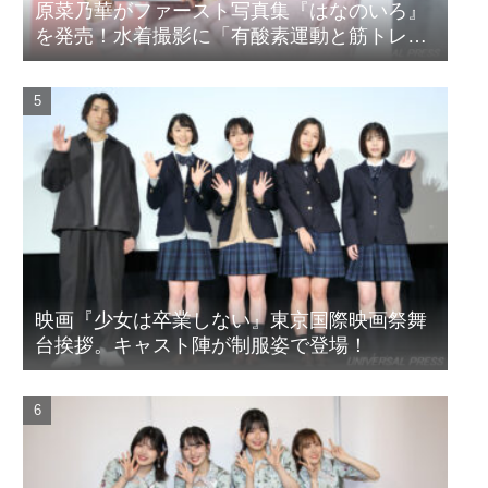
原菜乃華がファースト写真集『はなのいろ』
を発売！水着撮影に「有酸素運動と筋トレを
頑張りました」
映画『少女は卒業しない』東京国際映画祭舞
台挨拶。キャスト陣が制服姿で登場！