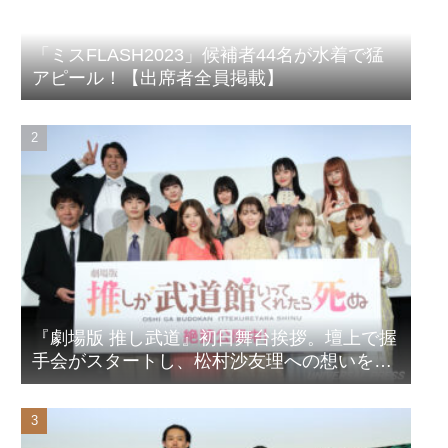
「ミスFLASH2023」候補者44名が水着で猛
アピール！【出席者全員掲載】
『劇場版 推し武道』初日舞台挨拶。壇上で握
手会がスタートし、松村沙友理への想いをア
ピール！？