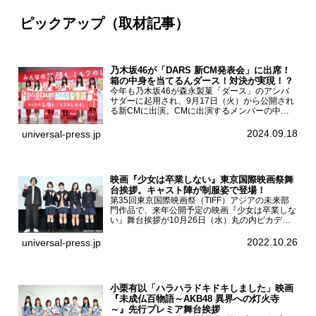
ピックアップ（取材記事）
乃木坂46が「DARS 新CM発表会」に出席！
箱の中身を当てるんダース！対決が実現！？
今年も乃木坂46が森永製菓「ダース」のアンバ
サダーに起用され、9月17日（火）から公開され
る新CMに出演。CMに出演するメンバーの中か
ら岩本蓮加、梅澤美波、遠藤さくら、賀喜遥香、
一ノ瀬美空、菅原咲月が都内にて開催された
2024.09.18
universal-press.jp
「DARS 新CM発表...
映画『少女は卒業しない』東京国際映画祭舞
台挨拶。キャスト陣が制服姿で登場！
第35回東京国際映画祭（TIFF）アジアの未来部
門作品で、来年公開予定の映画『少女は卒業しな
い』舞台挨拶が10月26日（水）丸の内ピカデリ
ーで開催され、出演者の河合優実、小野莉奈、小
宮山莉渚、中井友望、監督の中川駿が登壇。映画
2022.10.26
universal-press.jp
『少女は卒業し...
小栗有以「ハラハラドキドキしました」映画
『未成仏百物語～AKB48 異界への灯火寺
～』先行プレミア舞台挨拶