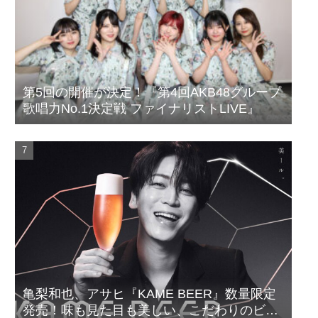
第5回の開催が決定！『第4回AKB48グループ
歌唱力No.1決定戦 ファイナリストLIVE』
亀梨和也、アサヒ『KAME BEER』数量限定
発売！味も見た目も美しい、こだわりのビー