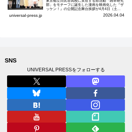
東京都立日比谷高校に実在する部活動「雑草研究
部」をモチーフに誕生した漫画を映画化した『ザ
ッケン！』の公開記念舞台挨拶が4月4日（土）
ユナイテッドシネマお台場で開催され、出演者の
2026.04.04
universal-press.jp
中島瑠菜、大島美優、八神遼介（ICEx）、阿佐
辰美、豊島心桜、仲...
SNS
UNIVERSAL PRESSをフォローする