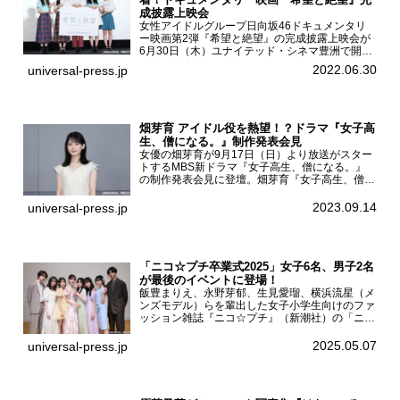
成披露上映会
女性アイドルグループ日向坂46ドキュメンタリ
ー映画第2弾『希望と絶望』の完成披露上映会が
6月30日（木）ユナイテッド・シネマ豊洲で開催
され、日向坂46メンバーの加藤史帆、齊藤京
2022.06.30
universal-press.jp
子、佐々木久美、富田鈴花、松田好花の5人が登
壇。舞台挨拶を行った...
畑芽育 アイドル役を熱望！？ドラマ『女子高
生、僧になる。』制作発表会見
女優の畑芽育が9月17日（日）より放送がスター
トするMBS新ドラマ『女子高生、僧になる。』
の制作発表会見に登壇。畑芽育『女子高生、僧に
なる。』制作発表会見畑芽育は本作の出演オファ
ーについて「下白石麦は頭にビックリマークと、
2023.09.14
universal-press.jp
はてなマークが連続...
「ニコ☆プチ卒業式2025」女子6名、男子2名
が最後のイベントに登場！
飯豊まりえ、永野芽郁、生見愛瑠、横浜流星（メ
ンズモデル）らを輩出した女子小学生向けのファ
ッション雑誌『ニコ☆プチ』（新潮社）の「ニコ
☆プチ卒業式2025」が5月6日（火・振休）東京
モード学園コクーンタワーで開催され、卒業モデ
2025.05.07
universal-press.jp
ルの川瀬翠子、外...