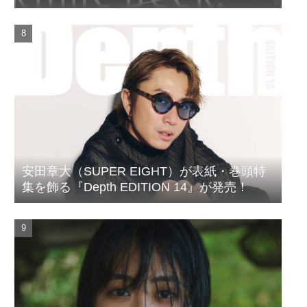
ルがついに完成
安田章大（SUPER EIGHT）が表紙・巻頭特
集を飾る『Depth EDITION 14』が発売！