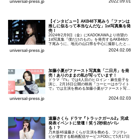
2022.09.01
universal-press.jp
LIVE」が8...
【インタビュー】AKB48下尾みう「ファンは
推しに似るって本当なんだな」1st写真集を発
売！
2024年2月9日（金）にKADOKAWAより待望の
1st写真集『僕だけのもの』を発売するAKB48の
下尾みうに、地元の山口県を中心に撮影したとい
う今回の写真集についてインタビューをお願いし
2024.02.08
universal-press.jp
た。1st写真集『僕だけのもの』を発売する
AKB4...
加藤小夏がファースト写真集「二日月」を発
売！ありのままの私が写っています！
ドラマ『I”s』では4人目のヒロイン・麻生藍子を
演じ、2月16日公開の映画『コーヒーはホワイト
で』では主演を務める加藤小夏がファースト写真
集「二日月」（東京ニュース通信社 刊）の発売
記念イベントをHMV＆BOOKS SHIBUYAで開催
2024.02.03
universal-press.jp
した...
遠藤さくら ドラマ『トラックガール2』完成
発表イベントに登壇！笑う2秒前がバレ
る！？
乃木坂46遠藤さくらが主演を務める、フジテレ
ビが運営する動画配信サービスFODにて5月17日