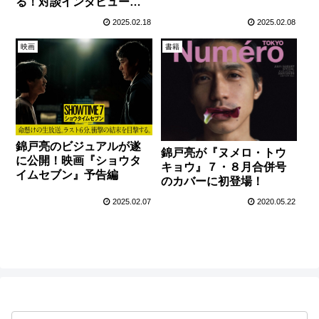
る！対談インタビュー映
イムセブン舞台挨拶
像が公開！
2025.02.18
2025.02.08
映画
書籍
錦戸亮のビジュアルが遂
錦戸亮が『ヌメロ・トウ
に公開！映画『ショウタ
キョウ』７・８月合併号
イムセブン』予告編
のカバーに初登場！
2025.02.07
2020.05.22