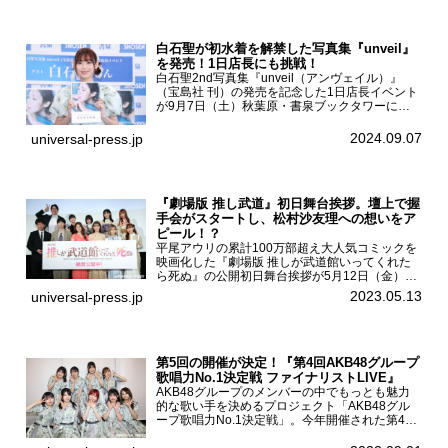
白石聖が初水着を解禁した写真集『unveil』
を発売！1日店長にも挑戦！
白石聖2nd写真集『unveil（アンヴェイル）』
（宝島社 刊）の発売を記念した1日店長イベント
が9月7日（土）秋葉原・書泉ブックタワーにて
開催された。白石聖2nd写真集『unveil』の発売
を記念し1日店長イベントを開催した本写真集は
2024.09.07
universal-press.jp
25...
『劇場版 推し武道』初日舞台挨拶。壇上で握
手会がスタートし、松村沙友理への想いをア
ピール！？
平尾アウリの累計100万部超え大人気コミックを
映画化した『劇場版 推しが武道館いってくれた
ら死ぬ』の公開初日舞台挨拶が5月12日（金）新
宿バルト9で開催され、出演者の松村沙友理、中
2023.05.13
universal-press.jp
村里帆、MOMO(@onefive)、KANO(@onefi...
第5回の開催が決定！『第4回AKB48グループ
歌唱力No.1決定戦 ファイナリストLIVE』
AKB48グループのメンバーの中でもっとも魅力
的な歌い手を決めるプロジェクト「AKB48グル
ープ歌唱力No.1決定戦」。今年開催された第4回
決勝大会でベスト8に勝ち進んだメンバーらによ
る一夜限りのライブイベント「ファイナリスト