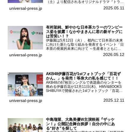
（土）より配信されるオリジナルドラマ『トラッ
クガール2』の完成発表イベントが５月10日
2025.05.11
universal-press.jp
（土）都内で開催された。FODドラマ『トラック
ガール2』完成発...
有村架純、鮮やかな日本茶カラーのワンピー
ス姿を披露！なかやまきんに君の新ギャグに
は苦笑い！？
伊藤園は5月12日（火）、都内にて日本茶の未来
に向けた新たな取り組みを発表するイベント「日
本茶の発展的未来に向けて ～生産者とともに。
日本茶を世界へ～」を開催。イベントには伊藤園
2026.05.12
universal-press.jp
のCMキャラクターを務める有村架純、伊藤園よ
り志田光正、契約茶...
AKB48伊藤百花が1stフォトブック「百花ず
かん。」を発売！等身大の私を感じて！！
AKB48の67枚目シングルで表題曲のセンターを
務める伊藤百花が12月11日(木)、HMV&BOOKS
SHIBUYAで開催された1stフォトブック「百花ず
かん。」（光文社 刊）発売記念記者会見に登壇
した。AKB48伊藤百花1stフォトブッ...
2025.12.11
universal-press.jp
中島瑠菜、大島美優W主演映画『ザッケ
ン！』公開記念舞台挨拶！自分の中にあ
る“好き”を探して