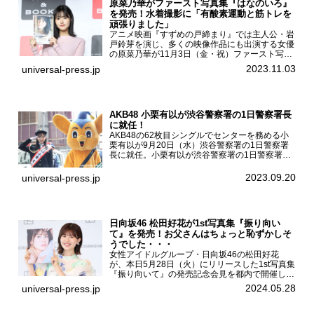
原菜乃華がファースト写真集『はなのいろ』
を発売！水着撮影に「有酸素運動と筋トレを
頑張りました」
アニメ映画『すずめの戸締まり』では主人公・岩
戸鈴芽を演じ、多くの映像作品にも出演する女優
の原菜乃華が11月3日（金・祝）ファースト写真
集『はなのいろ』発売記念イベントを
2023.11.03
universal-press.jp
HMV&BOOKS SHIBUYAで開催した。原菜乃華フ
ァースト写真集『...
AKB48 小栗有以が渋谷警察署の1日警察署長
に就任！
AKB48の62枚目シングルでセンターを務める小
栗有以が9月20日（水）渋谷警察署の1日警察署
長に就任。小栗有以が渋谷警察署の1日警察署長
に就任9月21日（木曜）から同月30日（土曜）ま
での10日間実施される令和5年 秋の全国交通安全
2023.09.20
universal-press.jp
運動に...
日向坂46 松田好花が1st写真集『振り向い
て』を発売！お父さんはちょっと恥ずかしそ
うでした・・・
女性アイドルグループ・日向坂46の松田好花
が、本日5月28日（火）にリリースした1st写真集
『振り向いて』の発売記念会見を都内で開催し
た。日向坂46 松田好花1st写真集『振り向いて』
2024.05.28
universal-press.jp
発売記念会見写真集では日向坂46の松田好花を
カナダ・バン...