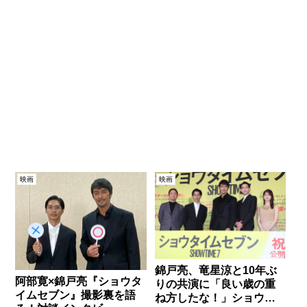
映画
映画
錦戸亮、竜星涼と10年ぶ
阿部寛×錦戸亮『ショウタ
りの共演に「良い歳の重
イムセブン』撮影裏を語
ね方したな！」ショウタ