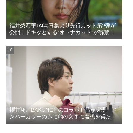
福井梨莉華1st写真集より先行カット第2弾が
公開！ドキッとする“オトナカット”が解禁！
櫻井翔、BAKUNEとのコラボ商品が実現！メ
ンバーカラーの赤に翔の文字に着想を得たデ
ザイン