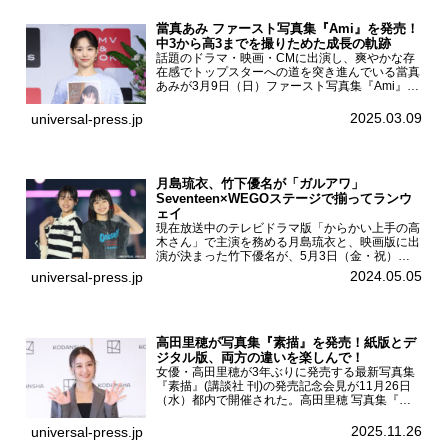
當真あみ ファースト写真集『Ami』を発売！
中3から高3までを撮りためた成長の軌跡
話題のドラマ・映画・CMに出演し、爽やかな存
在感でトップスターへの道を突き進んでいる當真
あみが3月9日（日）ファースト写真集『Ami』
（小学館 刊）の発売記念イベントをHMV＆
BOOKS SHIBUYAで開催した。當真あみファース
2025.03.09
universal-press.jp
ト写真集『...
月島琉衣、竹下優名が「ガルアワ」
Seventeen×WEGOステージで揃ってランウ
ェイ
現在放送中のテレビドラマ版「からかい上手の高
木さん」で主演を務める月島琉衣と、映画版に出
演が決まった竹下優名が、5月3日（金・祝）東
京・国立代々木競技場第一体育館で開催されたフ
2024.05.05
universal-press.jp
ァッション&音楽イベント『Rakuten GirlsAward
...
高田里穂が写真集『素描』を発売！紙版とデ
ジタル版、両方の違いを楽しんで！
女優・高田里穂が3年ぶりに発売する最新写真集
『素描』(講談社 刊)の発売記念会見が11月26日
（水）都内で開催された。高田里穂 写真集『素
描』発売記念会見現在、ドラマDiVE『悪いのは
あなたです』(読売テレビ)に出演するなど女優と
2025.11.26
universal-press.jp
して活躍中...