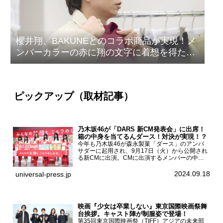
櫻井翔、BAKUNEとのコラボ商品が実現！メ
ンバーカラーの赤に翔の文字に着想を得たデ
ザイン
ピックアップ（取材記事）
乃木坂46が「DARS 新CM発表会」に出席！
箱の中身を当てるんダース！対決が実現！？
今年も乃木坂46が森永製菓「ダース」のアンバ
サダーに起用され、9月17日（火）から公開され
る新CMに出演。CMに出演するメンバーの中か
ら岩本蓮加、梅澤美波、遠藤さくら、賀喜遥香、
一ノ瀬美空、菅原咲月が都内にて開催された
2024.09.18
universal-press.jp
「DARS 新CM発表...
映画『少女は卒業しない』東京国際映画祭舞
台挨拶。キャスト陣が制服姿で登場！
第35回東京国際映画祭（TIFF）アジアの未来部