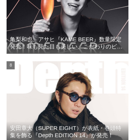
亀梨和也、アサヒ『KAME BEER』数量限定
発売！味も見た目も美しい、こだわりのビー
ルがついに完成
安田章大（SUPER EIGHT）が表紙・巻頭特
集を飾る『Depth EDITION 14』が発売！