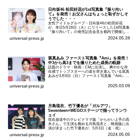
日向坂46 松田好花が1st写真集『振り向い
て』を発売！お父さんはちょっと恥ずかしそ
うでした・・・
女性アイドルグループ・日向坂46の松田好花
が、本日5月28日（火）にリリースした1st写真集
『振り向いて』の発売記念会見を都内で開催し
た。日向坂46 松田好花1st写真集『振り向いて』
2024.05.28
universal-press.jp
発売記念会見写真集では日向坂46の松田好花を
カナダ・バン...
當真あみ ファースト写真集『Ami』を発売！
中3から高3までを撮りためた成長の軌跡
話題のドラマ・映画・CMに出演し、爽やかな存
在感でトップスターへの道を突き進んでいる當真
あみが3月9日（日）ファースト写真集『Ami』
（小学館 刊）の発売記念イベントをHMV＆
BOOKS SHIBUYAで開催した。當真あみファース
2025.03.09
universal-press.jp
ト写真集『...
月島琉衣、竹下優名が「ガルアワ」
Seventeen×WEGOステージで揃ってランウ
ェイ
現在放送中のテレビドラマ版「からかい上手の高
木さん」で主演を務める月島琉衣と、映画版に出
演が決まった竹下優名が、5月3日（金・祝）東
京・国立代々木競技場第一体育館で開催されたフ
2024.05.05
universal-press.jp
ァッション&音楽イベント『Rakuten GirlsAward