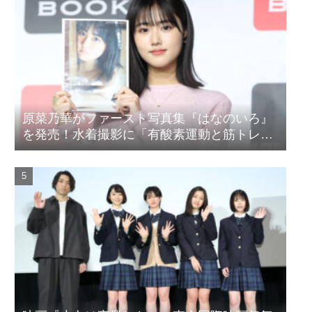
原菜乃華がファースト写真集『はなのいろ』
を発売！水着撮影に「有酸素運動と筋トレを
頑張りました」