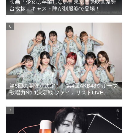
映画『少女は卒業しない』東京国際映画祭舞
台挨拶。キャスト陣が制服姿で登場！
第5回の開催が決定！『第4回AKB48グループ
歌唱力No.1決定戦 ファイナリストLIVE』