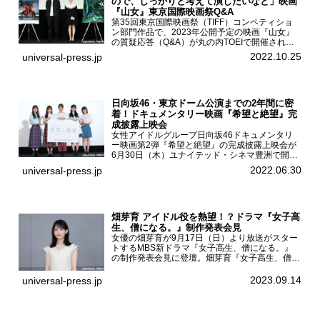
ので、しっかりと考えて演じたいなと」映画
『山女』東京国際映画祭Q&A
第35回東京国際映画祭（TIFF）コンペティショ
ン部門作品で、2023年公開予定の映画『山女』
の質疑応答（Q&A）が丸の内TOEIで開催され、
主演を務めた女優の山田杏奈、監督の福永壮志が
2022.10.25
universal-press.jp
登壇。本作について語った。映画『山女』第35
回東京国際...
日向坂46・東京ドーム公演までの2年間に密
着！ドキュメンタリー映画『希望と絶望』完
成披露上映会
女性アイドルグループ日向坂46ドキュメンタリ
ー映画第2弾『希望と絶望』の完成披露上映会が
6月30日（木）ユナイテッド・シネマ豊洲で開催
され、日向坂46メンバーの加藤史帆、齊藤京
2022.06.30
universal-press.jp
子、佐々木久美、富田鈴花、松田好花の5人が登
壇。舞台挨拶を行った...
畑芽育 アイドル役を熱望！？ドラマ『女子高
生、僧になる。』制作発表会見
女優の畑芽育が9月17日（日）より放送がスター
トするMBS新ドラマ『女子高生、僧になる。』
の制作発表会見に登壇。畑芽育『女子高生、僧に
なる。』制作発表会見畑芽育は本作の出演オファ
ーについて「下白石麦は頭にビックリマークと、
2023.09.14
universal-press.jp
はてなマークが連続...