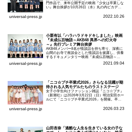
門作品で、来年公開予定の映画『少女は卒業しな
い』舞台挨拶が10月26日（水）丸の内ピカデリ
ーで開催され、出演者の河合優実、小野莉奈、小
宮山莉渚、中井友望、監督の中川駿が登壇。映画
2022.10.26
universal-press.jp
『少女は卒業し...
小栗有以「ハラハラドキドキしました」映画
『未成仏百物語～AKB48 異界への灯火寺
～』先行プレミア舞台挨拶
AKB48メンバー8名が怪談話を持ち寄り、深夜に
山間のお寺で座談会とした怪談話を披露し、供養
するドキュメンタリー映画『未成仏百物語～
AKB48異界への灯火寺～』の先行プレミア舞台
2021.09.04
universal-press.jp
挨拶が東京・ユナイテッド・シネマ豊洲で開催さ
れ、AKB48メ...
「ニコ☆プチ卒業式2026」さらなる活躍が期
待される人気モデルたちのラストステージ
女子小学生向けファッション雑誌『ニコ☆プチ』
（新潮社）は2026年3月22日（日）明治安田ホー
ルにて「ニコ☆プチ卒業式2026」を開催。卒業
モデルの青島希愛、安藤実桜、井口美怜、かの
ん、末永ひなた、高梨琴乃、土井ありさ、藤田蒼
2026.03.23
universal-press.jp
果、藤中璃子、...
山田杏奈「過酷な人生を生きている女の子な