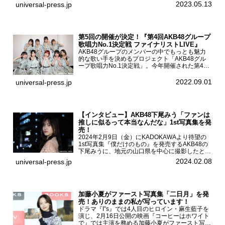
宿バルト9で開催され、出演者の松村沙友理、中
2023.05.13
universal-press.jp
村里帆、MOMO(@onefive)、KANO(@onefi...
第5回の開催が決定！『第4回AKB48グループ
歌唱力No.1決定戦 ファイナリストLIVE』
AKB48グループのメンバーの中でもっとも魅力
的な歌い手を決めるプロジェクト「AKB48グル
ープ歌唱力No.1決定戦」。今年開催された第4回
決勝大会でベスト8に勝ち進んだメンバーらによ
る一夜限りのライブイベント「ファイナリスト
2022.09.01
universal-press.jp
LIVE」が8...
【インタビュー】AKB48下尾みう「ファンは
推しに似るって本当なんだな」1st写真集を発
売！
2024年2月9日（金）にKADOKAWAより待望の
1st写真集『僕だけのもの』を発売するAKB48の
下尾みうに、地元の山口県を中心に撮影したとい
う今回の写真集についてインタビューをお願いし
2024.02.08
universal-press.jp
た。1st写真集『僕だけのもの』を発売する
AKB4...
加藤小夏がファースト写真集「二日月」を発
売！ありのままの私が写っています！
ドラマ『I”s』では4人目のヒロイン・麻生藍子を
演じ、2月16日公開の映画『コーヒーはホワイト
で』では主演を務める加藤小夏がファースト写真