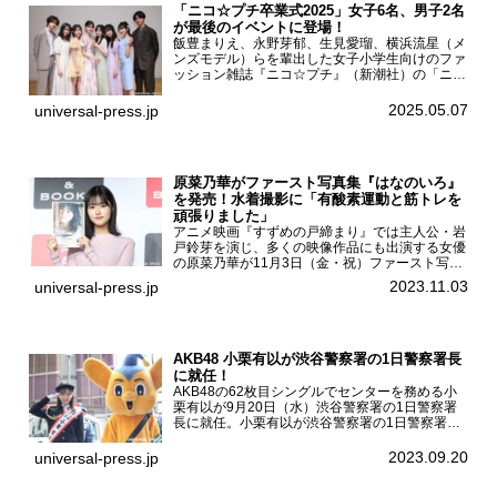
「ニコ☆プチ卒業式2025」女子6名、男子2名
が最後のイベントに登場！
飯豊まりえ、永野芽郁、生見愛瑠、横浜流星（メ
ンズモデル）らを輩出した女子小学生向けのファ
ッション雑誌『ニコ☆プチ』（新潮社）の「ニコ
☆プチ卒業式2025」が5月6日（火・振休）東京
モード学園コクーンタワーで開催され、卒業モデ
2025.05.07
universal-press.jp
ルの川瀬翠子、外...
原菜乃華がファースト写真集『はなのいろ』
を発売！水着撮影に「有酸素運動と筋トレを
頑張りました」
アニメ映画『すずめの戸締まり』では主人公・岩
戸鈴芽を演じ、多くの映像作品にも出演する女優
の原菜乃華が11月3日（金・祝）ファースト写真
集『はなのいろ』発売記念イベントを
2023.11.03
universal-press.jp
HMV&BOOKS SHIBUYAで開催した。原菜乃華フ
ァースト写真集『...
AKB48 小栗有以が渋谷警察署の1日警察署長
に就任！
AKB48の62枚目シングルでセンターを務める小
栗有以が9月20日（水）渋谷警察署の1日警察署
長に就任。小栗有以が渋谷警察署の1日警察署長
に就任9月21日（木曜）から同月30日（土曜）ま
での10日間実施される令和5年 秋の全国交通安全
2023.09.20
universal-press.jp
運動に...