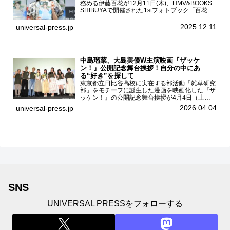
務める伊藤百花が12月11日(木)、HMV&BOOKS
SHIBUYAで開催された1stフォトブック「百花ず
かん。」（光文社 刊）発売記念記者会見に登壇
した。AKB48伊藤百花1stフォトブッ...
2025.12.11
universal-press.jp
中島瑠菜、大島美優W主演映画『ザッケ
ン！』公開記念舞台挨拶！自分の中にあ
る“好き”を探して
東京都立日比谷高校に実在する部活動「雑草研究
部」をモチーフに誕生した漫画を映画化した『ザ
ッケン！』の公開記念舞台挨拶が4月4日（土）
ユナイテッドシネマお台場で開催され、出演者の
2026.04.04
universal-press.jp
中島瑠菜、大島美優、八神遼介（ICEx）、阿佐
辰美、豊島心桜、仲...
SNS
UNIVERSAL PRESSをフォローする