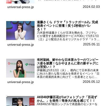
集「二日月」（東京ニュース通信社 刊）の発売
記念イベントをHMV＆BOOKS SHIBUYAで開催
2024.02.03
universal-press.jp
した...
遠藤さくら ドラマ『トラックガール2』完成
発表イベントに登壇！笑う2秒前がバレ
る！？
乃木坂46遠藤さくらが主演を務める、フジテレ
ビが運営する動画配信サービスFODにて5月17日
（土）より配信されるオリジナルドラマ『トラッ
クガール2』の完成発表イベントが５月10日
2025.05.11
universal-press.jp
（土）都内で開催された。FODドラマ『トラック
ガール2』完成発...
有村架純、鮮やかな日本茶カラーのワンピー
ス姿を披露！なかやまきんに君の新ギャグに
は苦笑い！？
伊藤園は5月12日（火）、都内にて日本茶の未来
に向けた新たな取り組みを発表するイベント「日
本茶の発展的未来に向けて ～生産者とともに。
日本茶を世界へ～」を開催。イベントには伊藤園
2026.05.12
universal-press.jp
のCMキャラクターを務める有村架純、伊藤園よ
り志田光正、契約茶...
AKB48伊藤百花が1stフォトブック「百花ず
かん。」を発売！等身大の私を感じて！！
AKB48の67枚目シングルで表題曲のセンターを