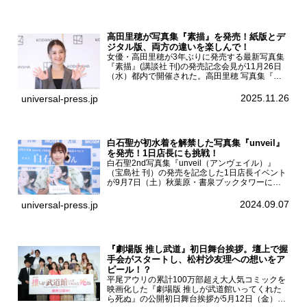
...
高田里穂が写真集『素描』を発売！紙版とデ
ジタル版、両方の違いを楽しんで！
女優・高田里穂が3年ぶりに発売する最新写真集
『素描』(講談社 刊)の発売記念会見が11月26日
（水）都内で開催された。高田里穂 写真集『素
描』発売記念会見現在、ドラマDiVE『悪いのは
あなたです』(読売テレビ)に出演するなど女優と
2025.11.26
universal-press.jp
して活躍中...
白石聖が初水着を解禁した写真集『unveil』
を発売！1日店長にも挑戦！
白石聖2nd写真集『unveil（アンヴェイル）』
（宝島社 刊）の発売を記念した1日店長イベント
が9月7日（土）秋葉原・書泉ブックタワーにて
開催された。白石聖2nd写真集『unveil』の発売
を記念し1日店長イベントを開催した本写真集は
2024.09.07
universal-press.jp
25...
『劇場版 推し武道』初日舞台挨拶。壇上で握
手会がスタートし、松村沙友理への想いをア
ピール！？
平尾アウリの累計100万部超え大人気コミックを
映画化した『劇場版 推しが武道館いってくれた
ら死ぬ』の公開初日舞台挨拶が5月12日（金）新