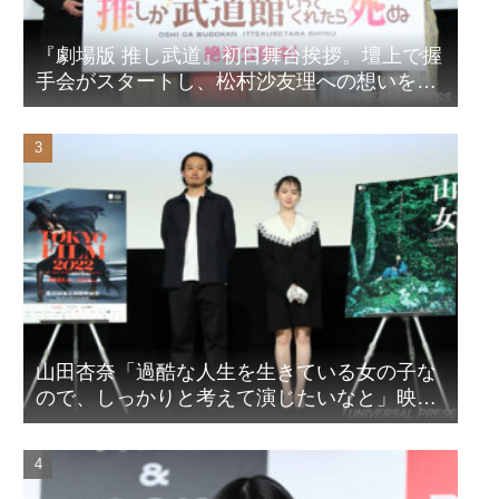
『劇場版 推し武道』初日舞台挨拶。壇上で握
手会がスタートし、松村沙友理への想いをア
ピール！？
山田杏奈「過酷な人生を生きている女の子な
ので、しっかりと考えて演じたいなと」映画
『山女』東京国際映画祭Q&A