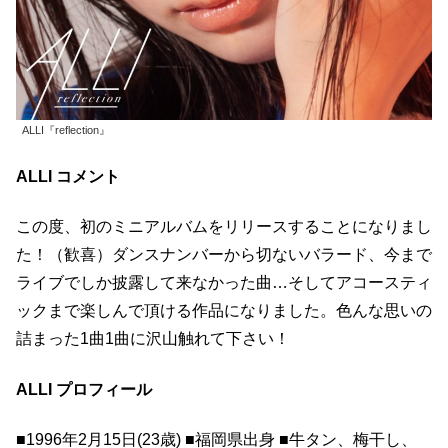
ALLI『reflection』
ALLI コメント
この度、初のミニアルバムをリリースすることになりまし
た！（歓喜）ダンスナンバーから切ないバラード、今まで
ライブでしか披露して来なかった曲…そしてアコースティ
ックまで楽しんで頂ける作品になりました。⾊んな思いの
詰まった1曲1曲に沢⼭触れて下さい！
ALLI プロフィール
■1996年2⽉15⽇(23歳) ■福岡県出⾝ ■⽜タン、梅⼲し、