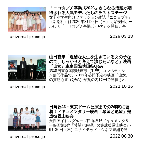
「ニコ☆プチ卒業式2026」さらなる活躍が期
待される人気モデルたちのラストステージ
女子小学生向けファッション雑誌『ニコ☆プチ』
（新潮社）は2026年3月22日（日）明治安田ホー
ルにて「ニコ☆プチ卒業式2026」を開催。卒業
モデルの青島希愛、安藤実桜、井口美怜、かの
ん、末永ひなた、高梨琴乃、土井ありさ、藤田蒼
2026.03.23
universal-press.jp
果、藤中璃子、...
山田杏奈「過酷な人生を生きている女の子な
ので、しっかりと考えて演じたいなと」映画
『山女』東京国際映画祭Q&A
第35回東京国際映画祭（TIFF）コンペティショ
ン部門作品で、2023年公開予定の映画『山女』
の質疑応答（Q&A）が丸の内TOEIで開催され、
主演を務めた女優の山田杏奈、監督の福永壮志が
2022.10.25
universal-press.jp
登壇。本作について語った。映画『山女』第35
回東京国際...
日向坂46・東京ドーム公演までの2年間に密
着！ドキュメンタリー映画『希望と絶望』完
成披露上映会
女性アイドルグループ日向坂46ドキュメンタリ
ー映画第2弾『希望と絶望』の完成披露上映会が
6月30日（木）ユナイテッド・シネマ豊洲で開催
され、日向坂46メンバーの加藤史帆、齊藤京
2022.06.30
universal-press.jp
子、佐々木久美、富田鈴花、松田好花の5人が登