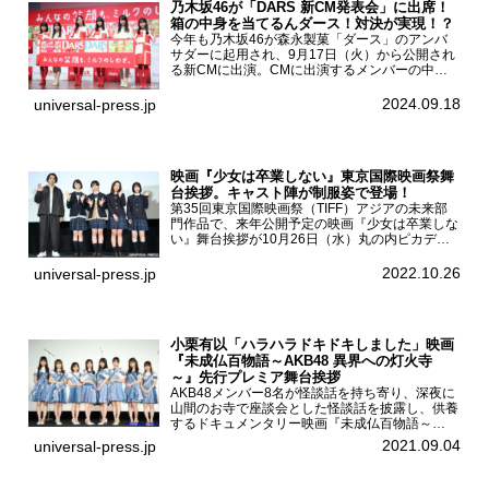
乃木坂46が「DARS 新CM発表会」に出席！
箱の中身を当てるんダース！対決が実現！？
今年も乃木坂46が森永製菓「ダース」のアンバ
サダーに起用され、9月17日（火）から公開され
る新CMに出演。CMに出演するメンバーの中か
ら岩本蓮加、梅澤美波、遠藤さくら、賀喜遥香、
一ノ瀬美空、菅原咲月が都内にて開催された
2024.09.18
universal-press.jp
「DARS 新CM発表...
映画『少女は卒業しない』東京国際映画祭舞
台挨拶。キャスト陣が制服姿で登場！
第35回東京国際映画祭（TIFF）アジアの未来部
門作品で、来年公開予定の映画『少女は卒業しな
い』舞台挨拶が10月26日（水）丸の内ピカデリ
ーで開催され、出演者の河合優実、小野莉奈、小
宮山莉渚、中井友望、監督の中川駿が登壇。映画
2022.10.26
universal-press.jp
『少女は卒業し...
小栗有以「ハラハラドキドキしました」映画
『未成仏百物語～AKB48 異界への灯火寺
～』先行プレミア舞台挨拶
AKB48メンバー8名が怪談話を持ち寄り、深夜に
山間のお寺で座談会とした怪談話を披露し、供養
するドキュメンタリー映画『未成仏百物語～
AKB48異界への灯火寺～』の先行プレミア舞台
2021.09.04
universal-press.jp
挨拶が東京・ユナイテッド・シネマ豊洲で開催さ
れ、AKB48メ...