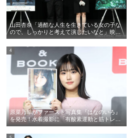
山田杏奈「過酷な人生を生きている女の子な
ので、しっかりと考えて演じたいなと」映画
『山女』東京国際映画祭Q&A
原菜乃華がファースト写真集『はなのいろ』
を発売！水着撮影に「有酸素運動と筋トレを
頑張りました」