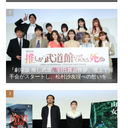
『劇場版 推し武道』初日舞台挨拶。壇上で握
手会がスタートし、松村沙友理への想いをア
ピール！？