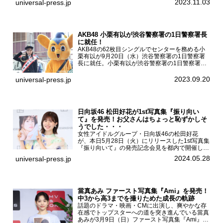
2023.11.03
universal-press.jp
HMV&BOOKS SHIBUYAで開催した。原菜乃華フ
ァースト写真集『...
AKB48 小栗有以が渋谷警察署の1日警察署長
に就任！
AKB48の62枚目シングルでセンターを務める小
栗有以が9月20日（水）渋谷警察署の1日警察署
長に就任。小栗有以が渋谷警察署の1日警察署長
に就任9月21日（木曜）から同月30日（土曜）ま
での10日間実施される令和5年 秋の全国交通安全
2023.09.20
universal-press.jp
運動に...
日向坂46 松田好花が1st写真集『振り向い
て』を発売！お父さんはちょっと恥ずかしそ
うでした・・・
女性アイドルグループ・日向坂46の松田好花
が、本日5月28日（火）にリリースした1st写真集
『振り向いて』の発売記念会見を都内で開催し
た。日向坂46 松田好花1st写真集『振り向いて』
2024.05.28
universal-press.jp
発売記念会見写真集では日向坂46の松田好花を
カナダ・バン...
當真あみ ファースト写真集『Ami』を発売！
中3から高3までを撮りためた成長の軌跡
話題のドラマ・映画・CMに出演し、爽やかな存
在感でトップスターへの道を突き進んでいる當真
あみが3月9日（日）ファースト写真集『Ami』