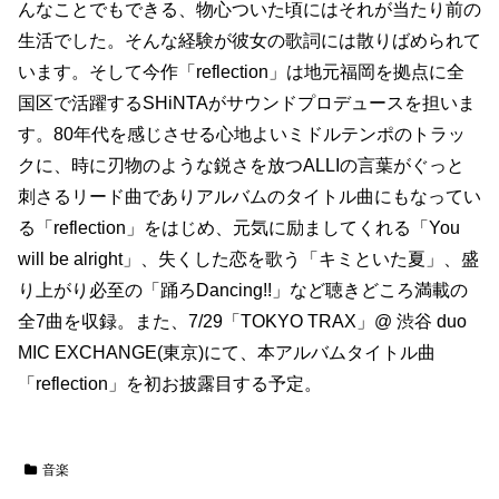
んなことでもできる、物⼼ついた頃にはそれが当たり前の
⽣活でした。そんな経験が彼⼥の歌詞には散りばめられて
います。そして今作「reflection」は地元福岡を拠点に全
国区で活躍するSHiNTAがサウンドプロデュースを担いま
す。80年代を感じさせる⼼地よいミドルテンポのトラッ
クに、時に刃物のような鋭さを放つALLIの⾔葉がぐっと
刺さるリード曲でありアルバムのタイトル曲にもなってい
る「reflection」をはじめ、元気に励ましてくれる「You
will be alright」、失くした恋を歌う「キミといた夏」、盛
り上がり必⾄の「踊ろDancing!!」など聴きどころ満載の
全7曲を収録。また、7/29「TOKYO TRAX」@ 渋⾕ duo
MIC EXCHANGE(東京)にて、本アルバムタイトル曲
「reflection」を初お披露⽬する予定。
音楽