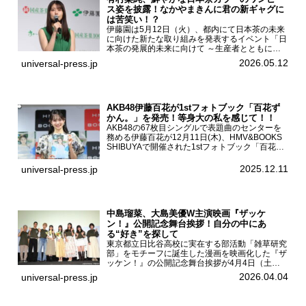
ス姿を披露！なかやまきんに君の新ギャグに
は苦笑い！？
伊藤園は5月12日（火）、都内にて日本茶の未来
に向けた新たな取り組みを発表するイベント「日
本茶の発展的未来に向けて ～生産者とともに。
日本茶を世界へ～」を開催。イベントには伊藤園
2026.05.12
universal-press.jp
のCMキャラクターを務める有村架純、伊藤園よ
り志田光正、契約茶...
AKB48伊藤百花が1stフォトブック「百花ず
かん。」を発売！等身大の私を感じて！！
AKB48の67枚目シングルで表題曲のセンターを
務める伊藤百花が12月11日(木)、HMV&BOOKS
SHIBUYAで開催された1stフォトブック「百花ず
かん。」（光文社 刊）発売記念記者会見に登壇
した。AKB48伊藤百花1stフォトブッ...
2025.12.11
universal-press.jp
中島瑠菜、大島美優W主演映画『ザッケ
ン！』公開記念舞台挨拶！自分の中にあ
る“好き”を探して
東京都立日比谷高校に実在する部活動「雑草研究
部」をモチーフに誕生した漫画を映画化した『ザ
ッケン！』の公開記念舞台挨拶が4月4日（土）
ユナイテッドシネマお台場で開催され、出演者の
2026.04.04
universal-press.jp
中島瑠菜、大島美優、八神遼介（ICEx）、阿佐
辰美、豊島心桜、仲...