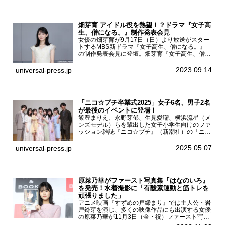
壇。舞台挨拶を行った...
畑芽育 アイドル役を熱望！？ドラマ『女子高
生、僧になる。』制作発表会見
女優の畑芽育が9月17日（日）より放送がスター
トするMBS新ドラマ『女子高生、僧になる。』
の制作発表会見に登壇。畑芽育『女子高生、僧に
なる。』制作発表会見畑芽育は本作の出演オファ
ーについて「下白石麦は頭にビックリマークと、
2023.09.14
universal-press.jp
はてなマークが連続...
「ニコ☆プチ卒業式2025」女子6名、男子2名
が最後のイベントに登場！
飯豊まりえ、永野芽郁、生見愛瑠、横浜流星（メ
ンズモデル）らを輩出した女子小学生向けのファ
ッション雑誌『ニコ☆プチ』（新潮社）の「ニコ
☆プチ卒業式2025」が5月6日（火・振休）東京
モード学園コクーンタワーで開催され、卒業モデ
2025.05.07
universal-press.jp
ルの川瀬翠子、外...
原菜乃華がファースト写真集『はなのいろ』
を発売！水着撮影に「有酸素運動と筋トレを
頑張りました」
アニメ映画『すずめの戸締まり』では主人公・岩
戸鈴芽を演じ、多くの映像作品にも出演する女優
の原菜乃華が11月3日（金・祝）ファースト写真
集『はなのいろ』発売記念イベントを