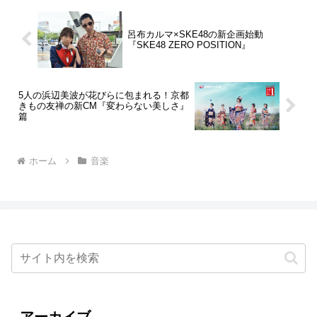
呂布カルマ×SKE48の新企画始動
『SKE48 ZERO POSITION』
5人の浜辺美波が花びらに包まれる！京都
きもの友禅の新CM『変わらない美しさ』
篇
ホーム
音楽
アーカイブ