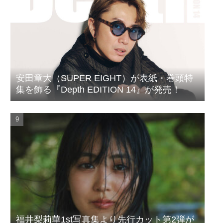
安田章大（SUPER EIGHT）が表紙・巻頭特
集を飾る『Depth EDITION 14』が発売！
福井梨莉華1st写真集より先行カット第2弾が