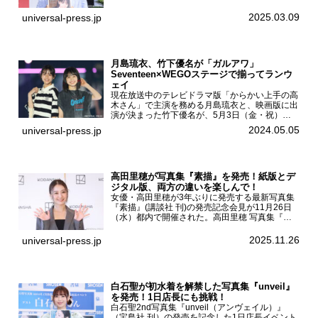
（小学館 刊）の発売記念イベントをHMV＆
BOOKS SHIBUYAで開催した。當真あみファース
2025.03.09
universal-press.jp
ト写真集『...
月島琉衣、竹下優名が「ガルアワ」
Seventeen×WEGOステージで揃ってランウ
ェイ
現在放送中のテレビドラマ版「からかい上手の高
木さん」で主演を務める月島琉衣と、映画版に出
演が決まった竹下優名が、5月3日（金・祝）東
京・国立代々木競技場第一体育館で開催されたフ
2024.05.05
universal-press.jp
ァッション&音楽イベント『Rakuten GirlsAward
...
高田里穂が写真集『素描』を発売！紙版とデ
ジタル版、両方の違いを楽しんで！
女優・高田里穂が3年ぶりに発売する最新写真集
『素描』(講談社 刊)の発売記念会見が11月26日
（水）都内で開催された。高田里穂 写真集『素
描』発売記念会見現在、ドラマDiVE『悪いのは
あなたです』(読売テレビ)に出演するなど女優と
2025.11.26
universal-press.jp
して活躍中...
白石聖が初水着を解禁した写真集『unveil』
を発売！1日店長にも挑戦！
白石聖2nd写真集『unveil（アンヴェイル）』
（宝島社 刊）の発売を記念した1日店長イベント