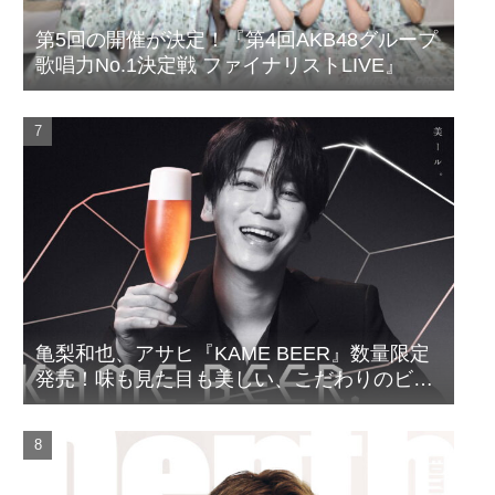
第5回の開催が決定！『第4回AKB48グループ
歌唱力No.1決定戦 ファイナリストLIVE』
亀梨和也、アサヒ『KAME BEER』数量限定
発売！味も見た目も美しい、こだわりのビー
ルがついに完成