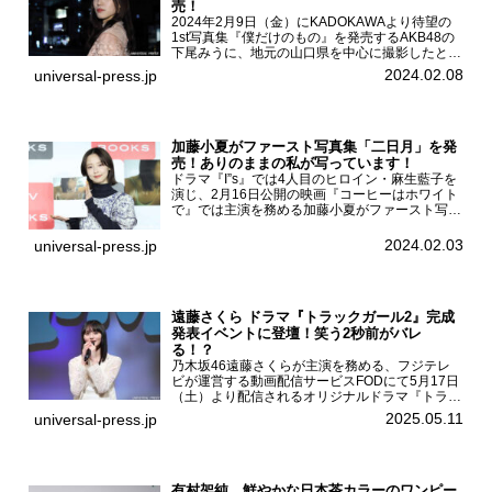
売！
2024年2月9日（金）にKADOKAWAより待望の
1st写真集『僕だけのもの』を発売するAKB48の
下尾みうに、地元の山口県を中心に撮影したとい
う今回の写真集についてインタビューをお願いし
2024.02.08
universal-press.jp
た。1st写真集『僕だけのもの』を発売する
AKB4...
加藤小夏がファースト写真集「二日月」を発
売！ありのままの私が写っています！
ドラマ『I”s』では4人目のヒロイン・麻生藍子を
演じ、2月16日公開の映画『コーヒーはホワイト
で』では主演を務める加藤小夏がファースト写真
集「二日月」（東京ニュース通信社 刊）の発売
記念イベントをHMV＆BOOKS SHIBUYAで開催
2024.02.03
universal-press.jp
した...
遠藤さくら ドラマ『トラックガール2』完成
発表イベントに登壇！笑う2秒前がバレ
る！？
乃木坂46遠藤さくらが主演を務める、フジテレ
ビが運営する動画配信サービスFODにて5月17日
（土）より配信されるオリジナルドラマ『トラッ
クガール2』の完成発表イベントが５月10日
2025.05.11
universal-press.jp
（土）都内で開催された。FODドラマ『トラック
ガール2』完成発...
有村架純、鮮やかな日本茶カラーのワンピー