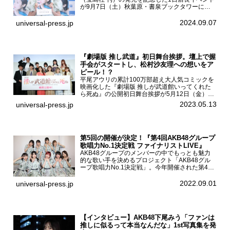
が9月7日（土）秋葉原・書泉ブックタワーにて
開催された。白石聖2nd写真集『unveil』の発売
を記念し1日店長イベントを開催した本写真集は
2024.09.07
universal-press.jp
25...
『劇場版 推し武道』初日舞台挨拶。壇上で握
手会がスタートし、松村沙友理への想いをア
ピール！？
平尾アウリの累計100万部超え大人気コミックを
映画化した『劇場版 推しが武道館いってくれた
ら死ぬ』の公開初日舞台挨拶が5月12日（金）新
宿バルト9で開催され、出演者の松村沙友理、中
2023.05.13
universal-press.jp
村里帆、MOMO(@onefive)、KANO(@onefi...
第5回の開催が決定！『第4回AKB48グループ
歌唱力No.1決定戦 ファイナリストLIVE』
AKB48グループのメンバーの中でもっとも魅力
的な歌い手を決めるプロジェクト「AKB48グル
ープ歌唱力No.1決定戦」。今年開催された第4回
決勝大会でベスト8に勝ち進んだメンバーらによ
る一夜限りのライブイベント「ファイナリスト
2022.09.01
universal-press.jp
LIVE」が8...
【インタビュー】AKB48下尾みう「ファンは
推しに似るって本当なんだな」1st写真集を発