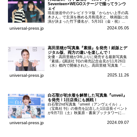
Seventeen×WEGOステージで揃ってランウ
ェイ
現在放送中のテレビドラマ版「からかい上手の高
木さん」で主演を務める月島琉衣と、映画版に出
演が決まった竹下優名が、5月3日（金・祝）東
京・国立代々木競技場第一体育館で開催されたフ
2024.05.05
universal-press.jp
ァッション&音楽イベント『Rakuten GirlsAward
...
高田里穂が写真集『素描』を発売！紙版とデ
ジタル版、両方の違いを楽しんで！
女優・高田里穂が3年ぶりに発売する最新写真集
『素描』(講談社 刊)の発売記念会見が11月26日
（水）都内で開催された。高田里穂 写真集『素
描』発売記念会見現在、ドラマDiVE『悪いのは
あなたです』(読売テレビ)に出演するなど女優と
2025.11.26
universal-press.jp
して活躍中...
白石聖が初水着を解禁した写真集『unveil』
を発売！1日店長にも挑戦！
白石聖2nd写真集『unveil（アンヴェイル）』
（宝島社 刊）の発売を記念した1日店長イベント
が9月7日（土）秋葉原・書泉ブックタワーにて
開催された。白石聖2nd写真集『unveil』の発売
を記念し1日店長イベントを開催した本写真集は
2024.09.07
universal-press.jp
25...