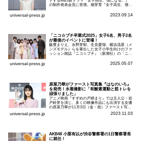
トするMBS新ドラマ『女子高生、僧になる。』
の制作発表会見に登壇。畑芽育『女子高生、僧に
なる。』制作発表会見畑芽育は本作の出演オファ
ーについて「下白石麦は頭にビックリマークと、
2023.09.14
universal-press.jp
はてなマークが連続...
「ニコ☆プチ卒業式2025」女子6名、男子2名
が最後のイベントに登場！
飯豊まりえ、永野芽郁、生見愛瑠、横浜流星（メ
ンズモデル）らを輩出した女子小学生向けのファ
ッション雑誌『ニコ☆プチ』（新潮社）の「ニコ
☆プチ卒業式2025」が5月6日（火・振休）東京
モード学園コクーンタワーで開催され、卒業モデ
2025.05.07
universal-press.jp
ルの川瀬翠子、外...
原菜乃華がファースト写真集『はなのいろ』
を発売！水着撮影に「有酸素運動と筋トレを
頑張りました」
アニメ映画『すずめの戸締まり』では主人公・岩
戸鈴芽を演じ、多くの映像作品にも出演する女優
の原菜乃華が11月3日（金・祝）ファースト写真
集『はなのいろ』発売記念イベントを
2023.11.03
universal-press.jp
HMV&BOOKS SHIBUYAで開催した。原菜乃華フ
ァースト写真集『...
AKB48 小栗有以が渋谷警察署の1日警察署長
に就任！