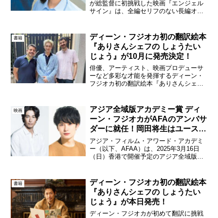
が総監督に初挑戦した映画『エンジェル
サイン』は、全編セリフのない長編オム
ニバス映画。世界108の国と地域から寄せ
られた「サイレントマンガオーディショ
ン」応募作品（漫画）6888編の中から選
ディーン・フジオカ初の翻訳絵本
書籍
び抜かれたアジア...
『ありさんシェフの しょうたい
じょう』が10月に発売決定！
俳優、アーティスト、映画プロデューサ
ーなど多彩な才能を発揮するディーン・
フジオカ初の翻訳絵本『ありさんシェフ
の しょうたいじょう』が10月16日（木）
に講談社より発売される。本日7月25日か
ら予約注文も開始。ディーン・フジオカ
アジア全域版アカデミー賞 ディ
映画
イタリア発の話...
ーン・フジオカがAFAのアンバサ
ダーに就任！岡田将生はユース・
アンバサダーに！
アジア・フィルム・アワード・アカデミ
ー（以下、AFAA）は、2025年3月16日
（日）香港で開催予定のアジア全域版ア
カデミー賞「第18回アジア・フィルム・
アワード」（以下、AFA）で、AFA史上
初めて、AFAアンバサダーとアジア各国4
ディーン・フジオカ初の翻訳絵本
書籍
人の若...
『ありさんシェフの しょうたい
じょう』が本日発売！
ディーン・フジオカが初めて翻訳に挑戦