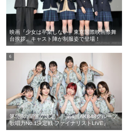
映画『少女は卒業しない』東京国際映画祭舞
台挨拶。キャスト陣が制服姿で登場！
第5回の開催が決定！『第4回AKB48グループ
歌唱力No.1決定戦 ファイナリストLIVE』