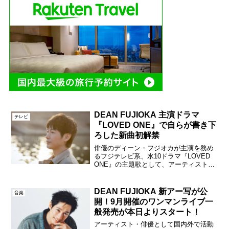
DEAN FUJIOKA 主演ドラマ
テレビ
『LOVED ONE』で自らが書き下
ろした新曲初解禁
俳優のディーン・フジオカが主演を務め
るフジテレビ系、水10ドラマ『LOVED
ONE』の主題歌として、アーティスト・
DEAN FUJIOKA自ら書き下ろした新曲
「Loved One」が、本日4月8日（水）の
初回放送内にて初解禁された。ディー...
DEAN FUJIOKA 新アー写が公
音楽
開！9月開催のワンマンライブ一
般発売が本日よりスタート！
アーティスト・俳優として国内外で活動