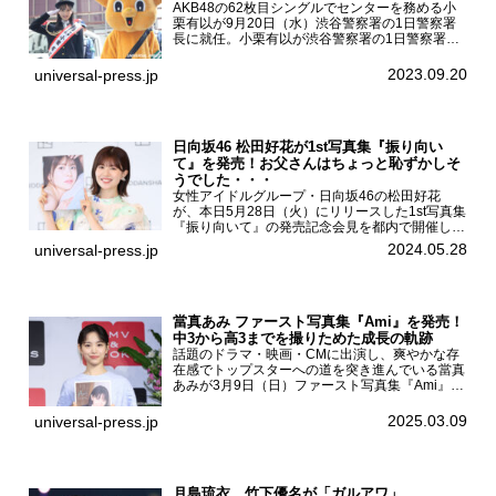
AKB48の62枚目シングルでセンターを務める小
栗有以が9月20日（水）渋谷警察署の1日警察署
長に就任。小栗有以が渋谷警察署の1日警察署長
に就任9月21日（木曜）から同月30日（土曜）ま
での10日間実施される令和5年 秋の全国交通安全
2023.09.20
universal-press.jp
運動に...
日向坂46 松田好花が1st写真集『振り向い
て』を発売！お父さんはちょっと恥ずかしそ
うでした・・・
女性アイドルグループ・日向坂46の松田好花
が、本日5月28日（火）にリリースした1st写真集
『振り向いて』の発売記念会見を都内で開催し
た。日向坂46 松田好花1st写真集『振り向いて』
2024.05.28
universal-press.jp
発売記念会見写真集では日向坂46の松田好花を
カナダ・バン...
當真あみ ファースト写真集『Ami』を発売！
中3から高3までを撮りためた成長の軌跡
話題のドラマ・映画・CMに出演し、爽やかな存
在感でトップスターへの道を突き進んでいる當真
あみが3月9日（日）ファースト写真集『Ami』
（小学館 刊）の発売記念イベントをHMV＆
BOOKS SHIBUYAで開催した。當真あみファース
2025.03.09
universal-press.jp
ト写真集『...
月島琉衣、竹下優名が「ガルアワ」