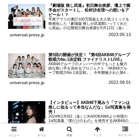
『劇場版 推し武道』初日舞台挨拶。壇上で握
手会がスタートし、松村沙友理への想いをア
ピール！？
平尾アウリの累計100万部超え大人気コミックを
映画化した『劇場版 推しが武道館いってくれた
ら死ぬ』の公開初日舞台挨拶が5月12日（金）新
宿バルト9で開催され、出演者の松村沙友理、中
2023.05.13
universal-press.jp
村里帆、MOMO(@onefive)、KANO(@onefi...
第5回の開催が決定！『第4回AKB48グループ
歌唱力No.1決定戦 ファイナリストLIVE』
AKB48グループのメンバーの中でもっとも魅力
的な歌い手を決めるプロジェクト「AKB48グル
ープ歌唱力No.1決定戦」。今年開催された第4回
決勝大会でベスト8に勝ち進んだメンバーらによ
る一夜限りのライブイベント「ファイナリスト
2022.09.01
universal-press.jp
LIVE」が8...
【インタビュー】AKB48下尾みう「ファンは
推しに似るって本当なんだな」1st写真集を発
売！
2024年2月9日（金）にKADOKAWAより待望の
1st写真集『僕だけのもの』を発売するAKB48の
下尾みうに、地元の山口県を中心に撮影したとい
う今回の写真集についてインタビューをお願いし
2024.02.08
universal-press.jp
た。1st写真集『僕だけのもの』を発売する
メニュー
ホーム
検索
トップ
サイドバー
AKB4...