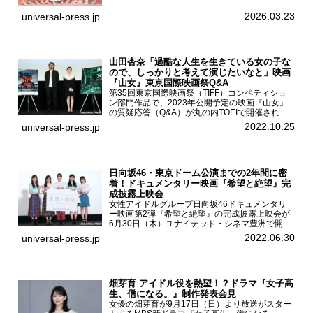
モデルの青島希愛、安藤実桜、井口美怜、かの
ん、末永ひなた、高梨琴乃、土井ありさ、藤田蒼
2026.03.23
universal-press.jp
果、藤中璃子、...
山田杏奈「過酷な人生を生きている女の子な
ので、しっかりと考えて演じたいなと」映画
『山女』東京国際映画祭Q&A
第35回東京国際映画祭（TIFF）コンペティショ
ン部門作品で、2023年公開予定の映画『山女』
の質疑応答（Q&A）が丸の内TOEIで開催され、
主演を務めた女優の山田杏奈、監督の福永壮志が
2022.10.25
universal-press.jp
登壇。本作について語った。映画『山女』第35
回東京国際...
日向坂46・東京ドーム公演までの2年間に密
着！ドキュメンタリー映画『希望と絶望』完
成披露上映会
女性アイドルグループ日向坂46ドキュメンタリ
ー映画第2弾『希望と絶望』の完成披露上映会が
6月30日（木）ユナイテッド・シネマ豊洲で開催
され、日向坂46メンバーの加藤史帆、齊藤京
2022.06.30
universal-press.jp
子、佐々木久美、富田鈴花、松田好花の5人が登
壇。舞台挨拶を行った...
畑芽育 アイドル役を熱望！？ドラマ『女子高
生、僧になる。』制作発表会見
女優の畑芽育が9月17日（日）より放送がスター