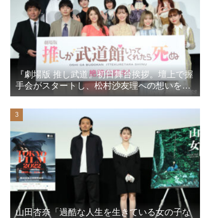
『劇場版 推し武道』初日舞台挨拶。壇上で握
手会がスタートし、松村沙友理への想いをア
ピール！？
山田杏奈「過酷な人生を生きている女の子な