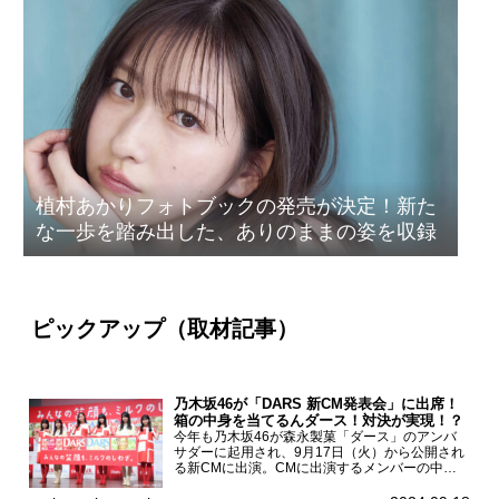
植村あかりフォトブックの発売が決定！新た
な一歩を踏み出した、ありのままの姿を収録
ピックアップ（取材記事）
乃木坂46が「DARS 新CM発表会」に出席！
箱の中身を当てるんダース！対決が実現！？
今年も乃木坂46が森永製菓「ダース」のアンバ
サダーに起用され、9月17日（火）から公開され
る新CMに出演。CMに出演するメンバーの中か
ら岩本蓮加、梅澤美波、遠藤さくら、賀喜遥香、
一ノ瀬美空、菅原咲月が都内にて開催された