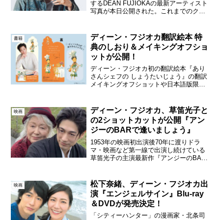
するDEAN FUJIOKAの最新アーティスト
写真が本日公開された。これまでのクー
ルでストイックな印象から一歩踏み出
し、爽やかで親しみやすい笑顔を捉えた
仕上がりに。このアーティスト写真に
ディーン・フジオカ翻訳絵本 特
書籍
は、これまで以上に...
典のしおり＆メイキングオフショ
ットが公開！
ディーン・フジオカ初の翻訳絵本『あり
さんシェフの しょうたいじょう』の翻訳
メイキングオフショットや日本語版限定
の心に残るあとがきの一部が本日初公開
された。翻訳絵本は特典しおり付き！“あ
りさんシェフ風ディーン”のイラストをあ
ディーン・フジオカ、草笛光子と
映画
しらったデザインイ...
の2ショットカットが公開『アン
ジーのBARで逢いましょう』
1953年の映画初出演後70年に渡りドラ
マ・映画など第一線で出演し続けている
草笛光子の主演最新作『アンジーのBAR
で逢いましょう』が4月4日（金）の劇場
公開を控え、この度、本作で謎の青年を
演じるディーン・フジオカと、アンジー
松下奈緒、ディーン・フジオカ出
映画
役草笛光子との貴...
演『エンジェルサイン』Blu-ray
＆DVDが発売決定！
「シティーハンター」の漫画家・北条司