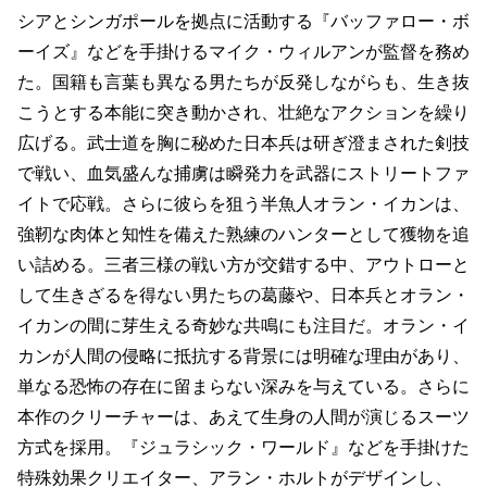
シアとシンガポールを拠点に活動する『バッファロー・ボ
ーイズ』などを手掛けるマイク・ウィルアンが監督を務め
た。国籍も言葉も異なる男たちが反発しながらも、生き抜
こうとする本能に突き動かされ、壮絶なアクションを繰り
広げる。武士道を胸に秘めた日本兵は研ぎ澄まされた剣技
で戦い、血気盛んな捕虜は瞬発力を武器にストリートファ
イトで応戦。さらに彼らを狙う半魚人オラン・イカンは、
強靭な肉体と知性を備えた熟練のハンターとして獲物を追
い詰める。三者三様の戦い方が交錯する中、アウトローと
して生きざるを得ない男たちの葛藤や、日本兵とオラン・
イカンの間に芽生える奇妙な共鳴にも注目だ。オラン・イ
カンが人間の侵略に抵抗する背景には明確な理由があり、
単なる恐怖の存在に留まらない深みを与えている。さらに
本作のクリーチャーは、あえて生身の人間が演じるスーツ
方式を採用。『ジュラシック・ワールド』などを手掛けた
特殊効果クリエイター、アラン・ホルトがデザインし、