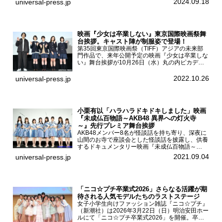
2024.09.18
universal-press.jp
「DARS 新CM発表...
映画『少女は卒業しない』東京国際映画祭舞
台挨拶。キャスト陣が制服姿で登場！
第35回東京国際映画祭（TIFF）アジアの未来部
門作品で、来年公開予定の映画『少女は卒業しな
い』舞台挨拶が10月26日（水）丸の内ピカデリ
ーで開催され、出演者の河合優実、小野莉奈、小
宮山莉渚、中井友望、監督の中川駿が登壇。映画
2022.10.26
universal-press.jp
『少女は卒業し...
小栗有以「ハラハラドキドキしました」映画
『未成仏百物語～AKB48 異界への灯火寺
～』先行プレミア舞台挨拶
AKB48メンバー8名が怪談話を持ち寄り、深夜に
山間のお寺で座談会とした怪談話を披露し、供養
するドキュメンタリー映画『未成仏百物語～
AKB48異界への灯火寺～』の先行プレミア舞台
2021.09.04
universal-press.jp
挨拶が東京・ユナイテッド・シネマ豊洲で開催さ
れ、AKB48メ...
「ニコ☆プチ卒業式2026」さらなる活躍が期
待される人気モデルたちのラストステージ
女子小学生向けファッション雑誌『ニコ☆プチ』
（新潮社）は2026年3月22日（日）明治安田ホー
ルにて「ニコ☆プチ卒業式2026」を開催。卒業