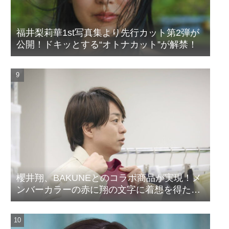
福井梨莉華1st写真集より先行カット第2弾が
公開！ドキッとする“オトナカット”が解禁！
櫻井翔、BAKUNEとのコラボ商品が実現！メ
ンバーカラーの赤に翔の文字に着想を得たデ
ザイン