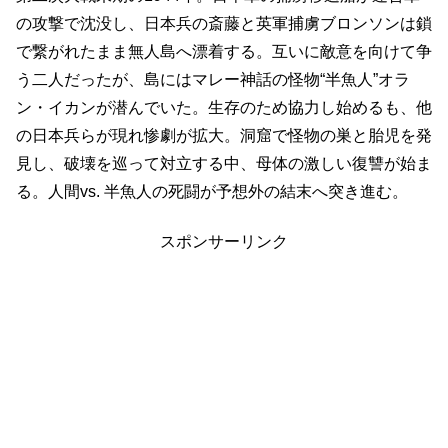
の攻撃で沈没し、日本兵の斎藤と英軍捕虜ブロンソンは鎖
で繋がれたまま無人島へ漂着する。互いに敵意を向けて争
う二人だったが、島にはマレー神話の怪物“半魚人”オラ
ン・イカンが潜んでいた。生存のため協力し始めるも、他
の日本兵らが現れ惨劇が拡大。洞窟で怪物の巣と胎児を発
見し、破壊を巡って対立する中、母体の激しい復讐が始ま
る。人間vs. 半魚人の死闘が予想外の結末へ突き進む。
スポンサーリンク