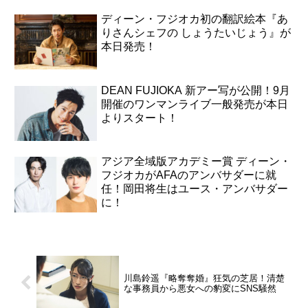
ディーン・フジオカ初の翻訳絵本『あ
りさんシェフの しょうたいじょう』が
本日発売！
DEAN FUJIOKA 新アー写が公開！9月
開催のワンマンライブ一般発売が本日
よりスタート！
アジア全域版アカデミー賞 ディーン・
フジオカがAFAのアンバサダーに就
任！岡田将生はユース・アンバサダー
に！
川島鈴遥『略奪奪婚』狂気の芝居！清楚
な事務員から悪女への豹変にSNS騒然