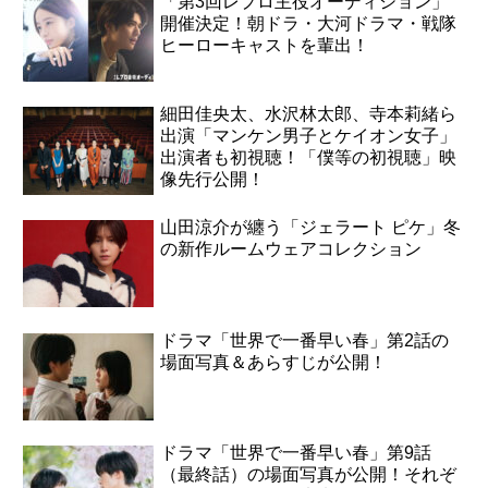
「第3回レプロ主役オーディション」
開催決定！朝ドラ・大河ドラマ・戦隊
ヒーローキャストを輩出！
細田佳央太、水沢林太郎、寺本莉緒ら
出演「マンケン男子とケイオン女子」
出演者も初視聴！「僕等の初視聴」映
像先行公開！
山田涼介が纏う「ジェラート ピケ」冬
の新作ルームウェアコレクション
ドラマ「世界で一番早い春」第2話の
場面写真＆あらすじが公開！
ドラマ「世界で一番早い春」第9話
（最終話）の場面写真が公開！それぞ