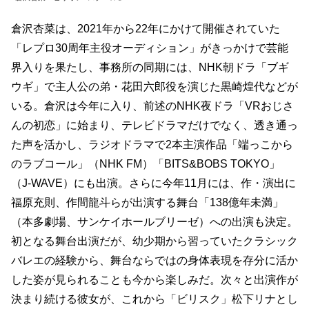
倉沢杏菜は、2021年から22年にかけて開催されていた
「レプロ30周年主役オーディション」がきっかけで芸能
界入りを果たし、事務所の同期には、NHK朝ドラ「ブギ
ウギ」で主人公の弟・花田六郎役を演じた黒崎煌代などが
いる。倉沢は今年に入り、前述のNHK夜ドラ「VRおじさ
んの初恋」に始まり、テレビドラマだけでなく、透き通っ
た声を活かし、ラジオドラマで2本主演作品「端っこから
のラブコール」（NHK FM）「BITS&BOBS TOKYO」
（J-WAVE）にも出演。さらに今年11月には、作・演出に
福原充則、作間龍斗らが出演する舞台「138億年未満」
（本多劇場、サンケイホールブリーゼ）への出演も決定。
初となる舞台出演だが、幼少期から習っていたクラシック
バレエの経験から、舞台ならではの身体表現を存分に活か
した姿が見られることも今から楽しみだ。次々と出演作が
決まり続ける彼女が、これから「ビリスク」松下リナとし