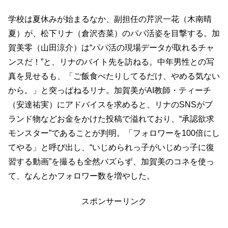
学校は夏休みが始まるなか、副担任の芹沢一花（木南晴
夏）が、松下リナ（倉沢杏菜）のパパ活姿を目撃する。加
賀美零（山田涼介）は“パパ活の現場データが取れるチャ
ンスだ！”と、リナのバイト先を訪ねる。中年男性との写
真を見せるも、「ご飯食べたりしてるだけ、やめる気ない
から。」と突っぱねるリナ。加賀美がAI教師・ティーチ
（安達祐実）にアドバイスを求めると、リナのSNSがブ
ランド物などお金をかけた投稿で溢れており、“承認欲求
モンスター”であることが判明。「フォロワーを100倍にし
てやる」と呼び出し、“いじめられっ子がいじめっ子に復
習する動画”を撮るも全然バズらず、加賀美のコネを使っ
て、なんとかフォロワー数を増やした。
スポンサーリンク