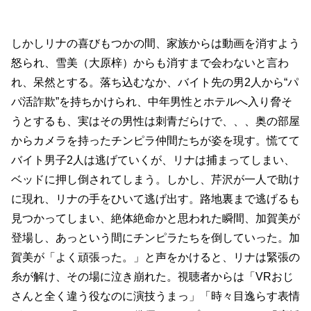
しかしリナの喜びもつかの間、家族からは動画を消すよう
怒られ、雪美（大原梓）からも消すまで会わないと言わ
れ、呆然とする。落ち込むなか、バイト先の男2人から“パ
パ活詐欺”を持ちかけられ、中年男性とホテルへ入り脅そ
うとするも、実はその男性は刺青だらけで、、、奥の部屋
からカメラを持ったチンピラ仲間たちが姿を現す。慌てて
バイト男子2人は逃げていくが、リナは捕まってしまい、
ベッドに押し倒されてしまう。しかし、芹沢が一人で助け
に現れ、リナの手をひいて逃げ出す。路地裏まで逃げるも
見つかってしまい、絶体絶命かと思われた瞬間、加賀美が
登場し、あっという間にチンピラたちを倒していった。加
賀美が「よく頑張った。」と声をかけると、リナは緊張の
糸が解け、その場に泣き崩れた。視聴者からは「VRおじ
さんと全く違う役なのに演技うまっ」「時々目逸らす表情