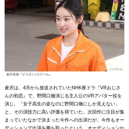
倉沢杏菜『ビリオン×スクール』
倉沢は、4月から放送されていたNHK夜ドラ『VRおじさ
んの初恋』で、野間口徹演じる主人公のVRアバター役を
演じ、「女子高生の姿なのに野間口徹にしか見えない」
と、その演技力に高い評価を得ていた。次回作に注目が集
まっていたなかで決まった今作への出演だが、今作もオー
ディションで出演を勝ち取ったという。オーディションか