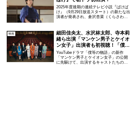
2025年度後期の連続テレビ小説『ばけば
け』（9月29日放送スタート）の新たな出
演者が発表され、倉沢杏菜（くらさわ・
あんな/20歳）が、トキの織物工場の同
僚・チヨ役で出演することがわかった。
倉沢杏菜が朝ドラ初出演！「この世はう
細田佳央太、水沢林太郎、寺本莉
映画
らめしい。けど...
緒ら出演「マンケン男子とケイオ
ン女子」出演者も初視聴！「僕等
の初視聴」映像先行公開！
YouTubeドラマ「僕等の物語」の新作
「マンケン男子とケイオン女子」の公開
に先駆けて、出演するキャストたちの初
視聴の様子「僕等の初視聴」映像を先行
公開することが決定した。今回初視聴の
様子をお届けするキャストは、「マンケ
ン男子とケイオン女子...