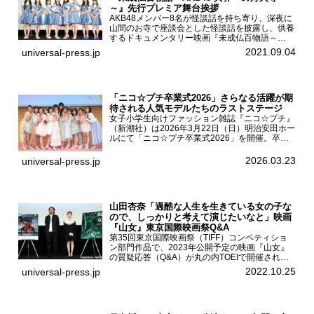
～』先行プレミア舞台挨拶
AKB48メンバー8名が怪談話を持ち寄り、深夜に
山間のお寺で座談会とした怪談話を披露し、供養
するドキュメンタリー映画『未成仏百物語～
AKB48異界への灯火寺～』の先行プレミア舞台
2021.09.04
universal-press.jp
挨拶が東京・ユナイテッド・シネマ豊洲で開催さ
れ、AKB48メ...
「ニコ☆プチ卒業式2026」さらなる活躍が期
待される人気モデルたちのラストステージ
女子小学生向けファッション雑誌『ニコ☆プチ』
（新潮社）は2026年3月22日（日）明治安田ホー
ルにて「ニコ☆プチ卒業式2026」を開催。卒業
モデルの青島希愛、安藤実桜、井口美怜、かの
ん、末永ひなた、高梨琴乃、土井ありさ、藤田蒼
2026.03.23
universal-press.jp
果、藤中璃子、...
山田杏奈「過酷な人生を生きている女の子な
ので、しっかりと考えて演じたいなと」映画
『山女』東京国際映画祭Q&A
第35回東京国際映画祭（TIFF）コンペティショ
ン部門作品で、2023年公開予定の映画『山女』
の質疑応答（Q&A）が丸の内TOEIで開催され、
主演を務めた女優の山田杏奈、監督の福永壮志が
2022.10.25
universal-press.jp
登壇。本作について語った。映画『山女』第35
回東京国際...