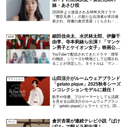
妹・あさひ役
2026年より放送されるNHK大河ドラマ
『豊臣兄弟！』の新たな出演者が本日発
表され、俳優の倉沢杏菜（くらさわ・あ
んな/19歳）が、豊臣兄弟の妹・あさひ役
で出演することがわかった。倉沢杏菜強
い絆で天下統一という偉業を成し遂げた
細田佳央太、水沢林太郎、伊藤千
WEB
豊臣兄弟の奇跡！...
由李、寺本莉緒ら出演！「マンケ
ン男子とケイオン女子」映画公開
＆YouTube公開決定！
YouTubeで配信されてきたドラマ「僕等
の物語」シリーズが映画として公開され
ることが決定した。タイトルは「マンケ
ン男子とケイオン女子」。キャストには
「僕等の物語」に出演した今注目の若手
俳優が目白押し。細田佳央太、水沢林太
山田涼介がルームウェアブランド
ファッション
郎、宇佐卓真の3名...
「gelato pique」2025秋冬シーズ
ンコレクションモデルに就任！
歌手や俳優、プロゲーマーとしても活躍
を見せる山田涼介がルームウェアブラン
ド「gelato pique(ジェラート ピケ)」2025
秋冬シーズンコレクションモデルに就
任！心地よい肌触りのルームウェアを纏
い表現する、洗練された大人な雰囲気で
倉沢杏菜が連続テレビ小説『ばけ
テレビ
魅せ...
ばけ』で朝ドラ初出演！