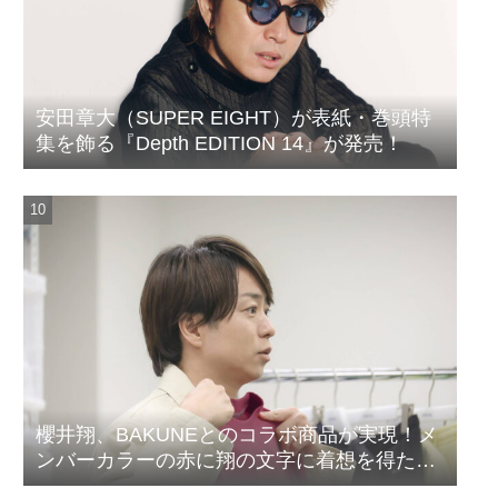
安田章大（SUPER EIGHT）が表紙・巻頭特
集を飾る『Depth EDITION 14』が発売！
櫻井翔、BAKUNEとのコラボ商品が実現！メ
ンバーカラーの赤に翔の文字に着想を得たデ
ザイン