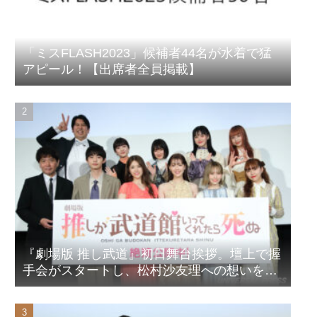
「ミスFLASH2023」候補者44名が水着で猛
アピール！【出席者全員掲載】
『劇場版 推し武道』初日舞台挨拶。壇上で握
手会がスタートし、松村沙友理への想いをア
ピール！？