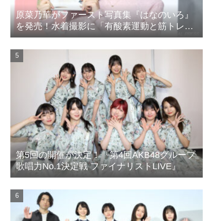
原菜乃華がファースト写真集『はなのいろ』
を発売！水着撮影に「有酸素運動と筋トレを
頑張りました」
第5回の開催が決定！『第4回AKB48グループ
歌唱力No.1決定戦 ファイナリストLIVE』