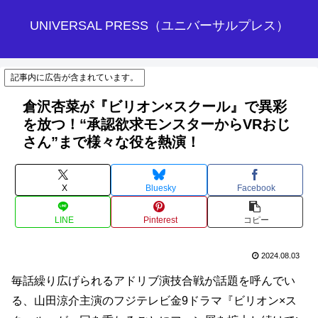
UNIVERSAL PRESS（ユニバーサルプレス）
記事内に広告が含まれています。
倉沢杏菜が『ビリオン×スクール』で異彩
を放つ！“承認欲求モンスターからVRおじ
さん”まで様々な役を熱演！
X
Bluesky
Facebook
LINE
Pinterest
コピー
2024.08.03
毎話繰り広げられるアドリブ演技合戦が話題を呼んでい
る、山田涼介主演のフジテレビ金9ドラマ『ビリオン×ス