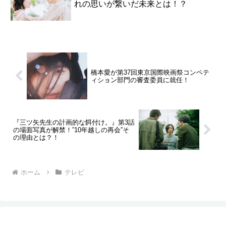
れの思いが繋いだ未来とは！？
橋本愛が第37回東京国際映画祭コンペテ
ィション部門の審査委員に就任！
『三ツ矢先生の計画的な餌付け。』第3話
の場面写真が解禁！”10年越しの再会”そ
の理由とは？！
ホーム
テレビ