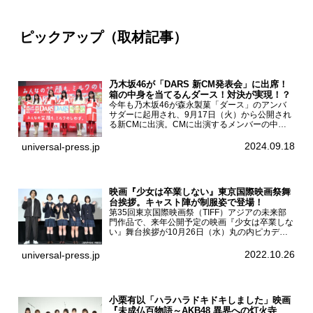
ピックアップ（取材記事）
乃木坂46が「DARS 新CM発表会」に出席！
箱の中身を当てるんダース！対決が実現！？
今年も乃木坂46が森永製菓「ダース」のアンバ
サダーに起用され、9月17日（火）から公開され
る新CMに出演。CMに出演するメンバーの中か
ら岩本蓮加、梅澤美波、遠藤さくら、賀喜遥香、
一ノ瀬美空、菅原咲月が都内にて開催された
2024.09.18
universal-press.jp
「DARS 新CM発表...
映画『少女は卒業しない』東京国際映画祭舞
台挨拶。キャスト陣が制服姿で登場！
第35回東京国際映画祭（TIFF）アジアの未来部
門作品で、来年公開予定の映画『少女は卒業しな
い』舞台挨拶が10月26日（水）丸の内ピカデリ
ーで開催され、出演者の河合優実、小野莉奈、小
宮山莉渚、中井友望、監督の中川駿が登壇。映画
2022.10.26
universal-press.jp
『少女は卒業し...
小栗有以「ハラハラドキドキしました」映画
『未成仏百物語～AKB48 異界への灯火寺