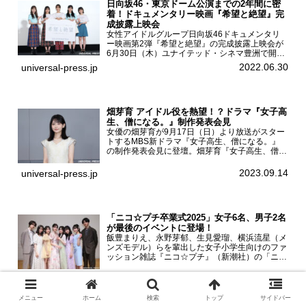
日向坂46・東京ドーム公演までの2年間に密
着！ドキュメンタリー映画『希望と絶望』完
成披露上映会
女性アイドルグループ日向坂46ドキュメンタリ
ー映画第2弾『希望と絶望』の完成披露上映会が
6月30日（木）ユナイテッド・シネマ豊洲で開催
され、日向坂46メンバーの加藤史帆、齊藤京
2022.06.30
universal-press.jp
子、佐々木久美、富田鈴花、松田好花の5人が登
壇。舞台挨拶を行った...
畑芽育 アイドル役を熱望！？ドラマ『女子高
生、僧になる。』制作発表会見
女優の畑芽育が9月17日（日）より放送がスター
トするMBS新ドラマ『女子高生、僧になる。』
の制作発表会見に登壇。畑芽育『女子高生、僧に
なる。』制作発表会見畑芽育は本作の出演オファ
ーについて「下白石麦は頭にビックリマークと、
2023.09.14
universal-press.jp
はてなマークが連続...
「ニコ☆プチ卒業式2025」女子6名、男子2名
が最後のイベントに登場！
飯豊まりえ、永野芽郁、生見愛瑠、横浜流星（メ
ンズモデル）らを輩出した女子小学生向けのファ
ッション雑誌『ニコ☆プチ』（新潮社）の「ニコ
☆プチ卒業式2025」が5月6日（火・振休）東京
モード学園コクーンタワーで開催され、卒業モデ
2025.05.07
universal-press.jp
ルの川瀬翠子、外...
メニュー
ホーム
検索
トップ
サイドバー