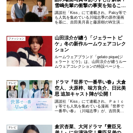
雪嶋先輩の衝撃の事実を知ること
に…
講談社「Kiss」にて連載され、Palcy等で
も人気を集めている川端志季の原作漫画
を基に、吉田美月喜と藤原樹のW主演で
実写化したドラマ「世界で一番早い春」
第5話の場面写真＆あらすじが本日公開さ
れた。ドラマ「世界で一番早い春」第5話
山田涼介が纏う「ジェラート ピ
ファッション
／©︎川端...
ケ」冬の新作ルームウェアコレク
ション
ルームウェアブランド「gelato pique(ジ
ェラート ピケ)」は、山田涼介が纏うルー
ムウェアコレクションの特設ページを、
2025年10月24日(金)より「ジェラート ピ
ケ公式オンラインストア」、ECデパート
メントストア「USAGI O...
ドラマ『世界で一番早い春』大倉
テレビ
空人、大原梓、味方良介、日比美
思 追加キャスト陣が公開！
講談社「Kiss」にて連載され、Ｐａｌｃ
ｙ等でも人気を集めている漫画『世界で
一番早い春』（川端志季）が、吉田美月
喜と藤原樹（THE RAMPAGE）のW主演
で実写化が決定！6月19日（木曜 24:59
～）よりMBSドラマ特区枠で放送がスタ
倉沢杏菜、大河ドラマ『豊臣兄
テレビ
ー...
弟！』に出演決定！豊臣兄弟の