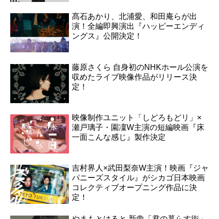
髙石あかり、北浦愛、和田庵らが出
演！全編即興演出『ハッピーエンディ
ングス』公開決定！
藤原さくら 自身初のNHKホール公演を
収めたライブ映像作品がリリース決
定！
映像制作ユニット「しどろもどリ」×
瀬戸璃子・園凜W主演の短編映画『床
一面こんな感じ』製作決定
吉村界人×武田梨奈W主演！映画『ジャ
パニーズスタイル』がシカゴ日本映画
コレクティブオープニング作品に決
定！
やまもとはると 新曲「君の暮らす街」