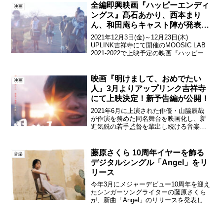
全編即興映画『ハッピーエンディ
映画
ングス』髙石あかり、西本まり
ん、和田庵らキャスト陣が発表！
クラウドファンディングもスター
2021年12月3日(金)～12月23日(木)
ト
UPLINK吉祥寺にて開催のMOOSIC LAB
2021-2022で上映予定の映画『ハッピーエ
ンディングス』。本日、キャスト情報が
解禁され、また単独公開に向けたクラウ
ドファンディングも発表さ...
映画『明けまして、おめでたい
映画
人』3月よりアップリンク吉祥寺
にて上映決定！新予告編が公開！
2021年6月に上演された俳優・山脇辰哉
が作演を務めた同名舞台を映画化し、新
進気鋭の若手監督を輩出し続ける音楽と
映画の祭典MOOSIC LAB(ムージック・ラ
ボ)などに出品もされた『明けまして、お
めでたい人』が、2024年3月1日(金)よ
藤原さくら 10周年イヤーを飾る
音楽
り...
デジタルシングル「Angel」をリ
リース
今年3月にメジャーデビュー10周年を迎え
たシンガーソングライターの藤原さくら
が、新曲「Angel」のリリースを発表し
た。10周年イヤーの第一弾として、6月
18日（水）にデジタルリリースされる