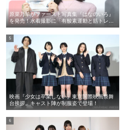
原菜乃華がファースト写真集『はなのいろ』
を発売！水着撮影に「有酸素運動と筋トレを
頑張りました」
映画『少女は卒業しない』東京国際映画祭舞
台挨拶。キャスト陣が制服姿で登場！