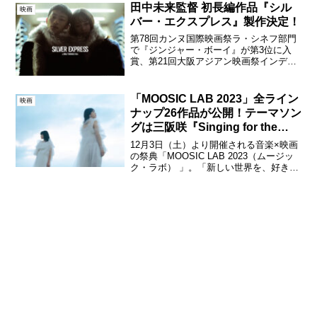
惑星の変な恋人』第36回東京国際映画祭
田中未来監督 初長編作品『シル
映画
舞台挨拶本作...
バー・エクスプレス』製作決定！
第78回カンヌ国際映画祭ラ・シネフ部門
で『ジンジャー・ボーイ』が第3位に入
賞、第21回大阪アジアン映画祭インデ
ィ・フォーラム部門で『ジンジャー・ボ
ーイ』がJAPAN CUTS Award、最新作と
なる短編『ブルー・アンバー』が芳泉短
「MOOSIC LAB 2023」全ライン
映画
編賞＜ス...
ナップ26作品が公開！テーマソン
グは三阪咲『Singing for the
night sky』
12月3日（土）より開催される音楽×映画
の祭典「MOOSIC LAB 2023（ムージッ
ク・ラボ） 」。「新しい世界を、好きな
色で描いてみせる。」という本年度のキ
ャッチコピーをコンセプトに予告編及び
オープニング映像が公開。また、全ライ
ンナッ...