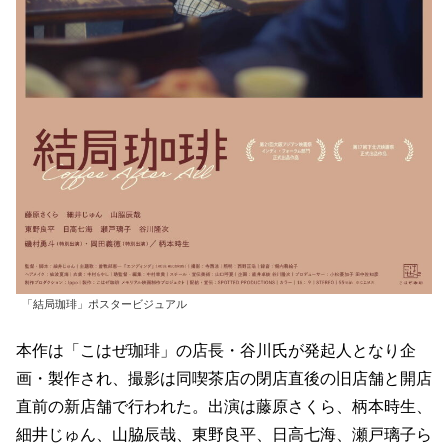
「結局珈琲」ポスタービジュアル
本作は「こはぜ珈琲」の店長・谷川氏が発起人となり企
画・製作され、撮影は同喫茶店の閉店直後の旧店舗と開店
直前の新店舗で行われた。出演は藤原さくら、柄本時生、
細井じゅん、山脇辰哉、東野良平、日高七海、瀬戸璃子ら