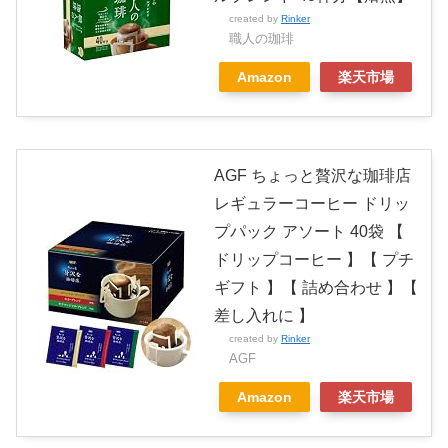
created by
Rinker
職人の珈琲
Amazon
楽天市場
AGF ちょっと贅沢な珈琲店
レギュラーコーヒー ドリッ
プパック アソート 40袋 【
ドリップコーヒー 】【 プチ
ギフト 】【 詰め合わせ 】【
差し入れに 】
created by
Rinker
AGF
Amazon
楽天市場