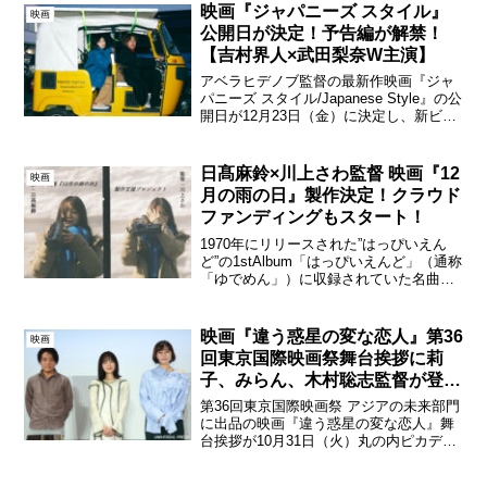
「Angel」は、前作アルバム『wood
映画『ジャパニーズ スタイル』
映画
mood...
公開日が決定！予告編が解禁！
【吉村界人×武田梨奈W主演】
アベラヒデノブ監督の最新作映画『ジャ
パニーズ スタイル/Japanese Style』の公
開日が12月23日（金）に決定し、新ビジ
ュアルと本予告映像が解禁となった。映
画『ジャパニーズ スタイル/Japanese
Style』新しいビジュアル...
日髙麻鈴×川上さわ監督 映画『12
映画
月の雨の日』製作決定！クラウド
ファンディングもスタート！
1970年にリリースされた”はっぴいえん
ど”の1stAlbum「はっぴいえんど」（通称
「ゆでめん」）に収録されていた名曲
「12月の雨の日」が、55年後となる2025
年1月に新進気鋭の若手女優による音楽プ
ロジェクトの第三弾、日髙麻鈴の歌唱
映画『違う惑星の変な恋人』第36
映画
（プ...
回東京国際映画祭舞台挨拶に莉
子、みらん、木村聡志監督が登
壇！
第36回東京国際映画祭 アジアの未来部門
に出品の映画『違う惑星の変な恋人』舞
台挨拶が10月31日（火）丸の内ピカデリ
ーで開催され、出演者の莉子、みらん、
監督の木村聡志が登壇した。映画『違う