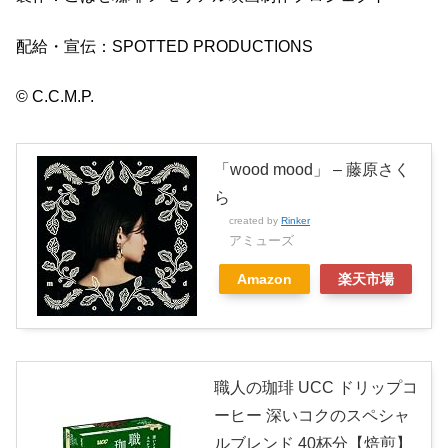
配給・宣伝：SPOTTED PRODUCTIONS
© C.C.M.P.
「wood mood」 – 藤原さく
ら
created by
Rinker
アミューズ
Amazon
楽天市場
職人の珈琲 UCC ドリップコ
ーヒー 深いコクのスペシャ
ルブレンド 40杯分【焙煎】