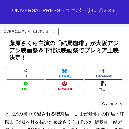
UNIVERSAL PRESS（ユニバーサルプレス）
記事内に広告が含まれています。
藤原さくら主演の「結局珈琲」が大阪アジ
アン映画祭＆下北沢映画祭でプレミア上映
決定！
X
Bluesky
Facebook
LINE
Pinterest
コピー
2025.08.18
下北沢の街中で愛される喫茶店「こはぜ珈琲」の閉店・移
転までの1ヶ月を描いた藤原さくら主演の中編映画「結局