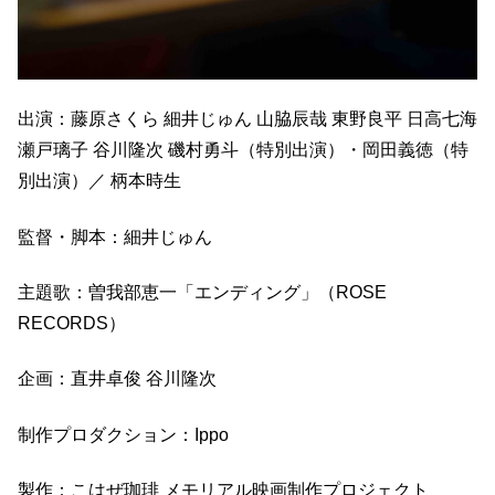
出演：藤原さくら 細井じゅん 山脇辰哉 東野良平 日高七海
瀬戸璃子 谷川隆次 磯村勇斗（特別出演）・岡田義徳（特
別出演）／ 柄本時生
監督・脚本：細井じゅん
主題歌：曽我部恵一「エンディング」（ROSE
RECORDS）
企画：直井卓俊 谷川隆次
制作プロダクション：Ippo
製作：こはぜ珈琲 メモリアル映画制作プロジェクト