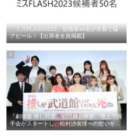
「ミスFLASH2023」候補者44名が水着で猛
アピール！【出席者全員掲載】
『劇場版 推し武道』初日舞台挨拶。壇上で握
手会がスタートし、松村沙友理への想いをア
ピール！？