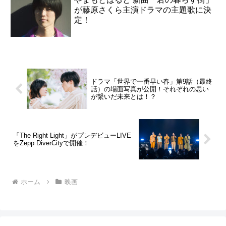
が藤原さくら主演ドラマの主題歌に決
定！
ドラマ「世界で一番早い春」第9話（最終
話）の場面写真が公開！それぞれの思い
が繋いだ未来とは！？
「The Right Light」がプレデビューLIVE
をZepp DiverCityで開催！
ホーム
映画