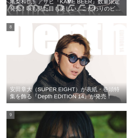
亀梨和也、アサヒ『KAME BEER』数量限定
発売！味も見た目も美しい、こだわりのビー
ルがついに完成
安田章大（SUPER EIGHT）が表紙・巻頭特
集を飾る『Depth EDITION 14』が発売！