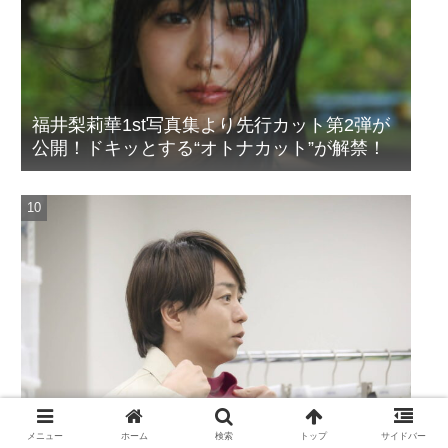
福井梨莉華1st写真集より先行カット第2弾が
公開！ドキッとする“オトナカット”が解禁！
櫻井翔、BAKUNEとのコラボ商品が実現！メ
ンバーカラーの赤に翔の文字に着想を得たデ
メニュー
ホーム
検索
トップ
サイドバー