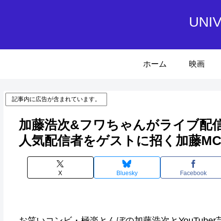
UN
ホーム
映画
記事内に広告が含まれています。
加藤浩次&フワちゃんがライブ配
人気配信者をゲストに招く加藤M
X
Bluesky
Facebook
お笑いコンビ・極楽とんぼの加藤浩次とYouTub