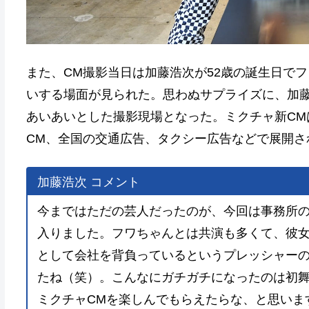
また、CM撮影当日は加藤浩次が52歳の誕生日で
いする場面が見られた。思わぬサプライズに、加
あいあいとした撮影現場となった。ミクチャ新CM
CM、全国の交通広告、タクシー広告などで展開さ
加藤浩次 コメント
今まではただの芸人だったのが、今回は事務所
入りました。フワちゃんとは共演も多くて、彼
として会社を背負っているというプレッシャー
たね（笑）。こんなにガチガチになったのは初
ミクチャCMを楽しんでもらえたらな、と思いま