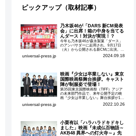
ピックアップ（取材記事）
乃木坂46が「DARS 新CM発表
会」に出席！箱の中身を当てる
んダース！対決が実現！？
今年も乃木坂46が森永製菓「ダース」
のアンバサダーに起用され、9月17日
（火）から公開される新CMに出演。
CMに出演するメンバーの中から岩本蓮
2024.09.18
universal-press.jp
加、梅澤美波、遠藤さくら、賀喜遥
香、一ノ瀬美空、菅原咲月が都内にて
開催された「DARS 新CM発表...
映画『少女は卒業しない』東京
国際映画祭舞台挨拶。キャスト
陣が制服姿で登場！
第35回東京国際映画祭（TIFF）アジア
の未来部門作品で、来年公開予定の映
画『少女は卒業しない』舞台挨拶が10
月26日（水）丸の内ピカデリーで開催
2022.10.26
universal-press.jp
され、出演者の河合優実、小野莉奈、
小宮山莉渚、中井友望、監督の中川駿
が登壇。映画『少女は卒業し...
小栗有以「ハラハラドキドキし
ました」映画『未成仏百物語～
AKB48 異界への灯火寺～』先