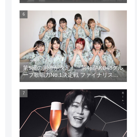
場！
第5回の開催が決定！『第4回AKB48グル
ープ歌唱力No.1決定戦 ファイナリスト
LIVE』