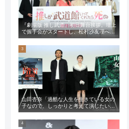
『劇場版 推し武道』初日舞台挨拶。壇上
で握手会がスタートし、松村沙友理への
想いをアピール！？
山田杏奈「過酷な人生を生きている女の
子なので、しっかりと考えて演じたいな
と」映画『山女』東京国際映画祭Q&A