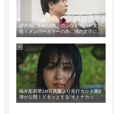
櫻井翔、BAKUNEとのコラボ商品が実
現！メンバーカラーの赤に翔の文字に着
想を得たデザイン
福井梨莉華1st写真集より先行カット第2
弾が公開！ドキッとする“オトナカッ
ト”が解禁！