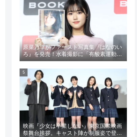
原菜乃華がファースト写真集『はなのい
ろ』を発売！水着撮影に「有酸素運動と
筋トレを頑張りました」
映画『少女は卒業しない』東京国際映画
祭舞台挨拶。キャスト陣が制服姿で登