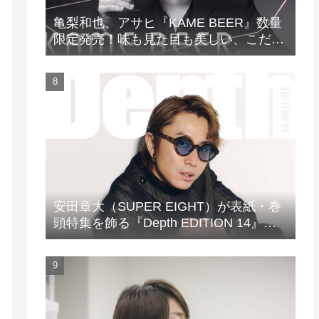
亀梨和也、アサヒ『KAME BEER』数量
限定発売！味も見た目も美しい、こだわ
りのビールがついに完成
安田章大（SUPER EIGHT）が表紙・巻
頭特集を飾る『Depth EDITION 14』が
発売！