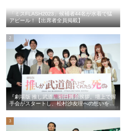
「ミスFLASH2023」候補者44名が水着で猛
アピール！【出席者全員掲載】
『劇場版 推し武道』初日舞台挨拶。壇上で握
手会がスタートし、松村沙友理への想いをア
ピール！？