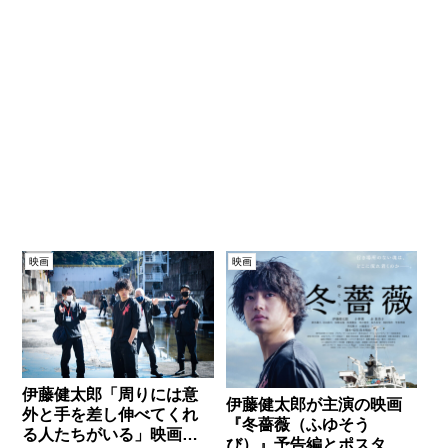
映画
映画
伊藤健太郎「周りには意
伊藤健太郎が主演の映画
外と手を差し伸べてくれ
『冬薔薇（ふゆそう
る人たちがいる」映画
び）』予告編とポスター