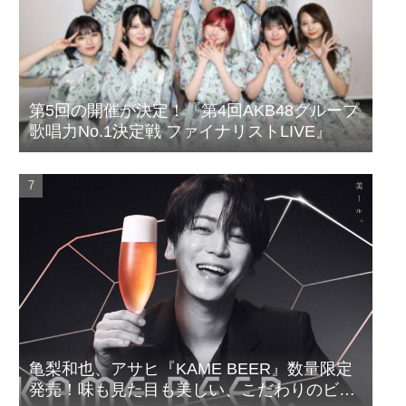
第5回の開催が決定！『第4回AKB48グループ
歌唱力No.1決定戦 ファイナリストLIVE』
亀梨和也、アサヒ『KAME BEER』数量限定
発売！味も見た目も美しい、こだわりのビー