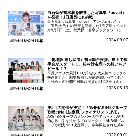
白石聖が初水着を解禁した写真集『unveil』
を発売！1日店長にも挑戦！
白石聖2nd写真集『unveil（アンヴェイル）』
（宝島社 刊）の発売を記念した1日店長イベント
が9月7日（土）秋葉原・書泉ブックタワーにて
開催された。白石聖2nd写真集『unveil』の発売
を記念し1日店長イベントを開催した本写真集は
2024.09.07
universal-press.jp
25...
『劇場版 推し武道』初日舞台挨拶。壇上で握
手会がスタートし、松村沙友理への想いをア
ピール！？
平尾アウリの累計100万部超え大人気コミックを
映画化した『劇場版 推しが武道館いってくれた
ら死ぬ』の公開初日舞台挨拶が5月12日（金）新
宿バルト9で開催され、出演者の松村沙友理、中
2023.05.13
universal-press.jp
村里帆、MOMO(@onefive)、KANO(@onefi...
第5回の開催が決定！『第4回AKB48グループ
歌唱力No.1決定戦 ファイナリストLIVE』
AKB48グループのメンバーの中でもっとも魅力
的な歌い手を決めるプロジェクト「AKB48グル
ープ歌唱力No.1決定戦」。今年開催された第4回
決勝大会でベスト8に勝ち進んだメンバーらによ
る一夜限りのライブイベント「ファイナリスト
2022.09.01
universal-press.jp