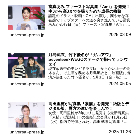
當真あみ ファースト写真集『Ami』を発売！
中3から高3までを撮りためた成長の軌跡
話題のドラマ・映画・CMに出演し、爽やかな存
在感でトップスターへの道を突き進んでいる當真
あみが3月9日（日）ファースト写真集『Ami』
（小学館 刊）の発売記念イベントをHMV＆
BOOKS SHIBUYAで開催した。當真あみファース
2025.03.09
universal-press.jp
ト写真集『...
月島琉衣、竹下優名が「ガルアワ」
Seventeen×WEGOステージで揃ってランウ
ェイ
現在放送中のテレビドラマ版「からかい上手の高
木さん」で主演を務める月島琉衣と、映画版に出
演が決まった竹下優名が、5月3日（金・祝）東
京・国立代々木競技場第一体育館で開催されたフ
2024.05.05
universal-press.jp
ァッション&音楽イベント『Rakuten GirlsAward
...
高田里穂が写真集『素描』を発売！紙版とデ
ジタル版、両方の違いを楽しんで！
女優・高田里穂が3年ぶりに発売する最新写真集
『素描』(講談社 刊)の発売記念会見が11月26日
（水）都内で開催された。高田里穂 写真集『素
描』発売記念会見現在、ドラマDiVE『悪いのは
あなたです』(読売テレビ)に出演するなど女優と
2025.11.26
universal-press.jp
して活躍中...