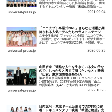
山間のお寺で座談会とした怪談話を披露し、供養
するドキュメンタリー映画『未成仏百物語～
AKB48異界への灯火寺～』の先行プレミア舞台
2021.09.04
universal-press.jp
挨拶が東京・ユナイテッド・シネマ豊洲で開催さ
れ、AKB48メ...
「ニコ☆プチ卒業式2026」さらなる活躍が期
待される人気モデルたちのラストステージ
女子小学生向けファッション雑誌『ニコ☆プチ』
（新潮社）は2026年3月22日（日）明治安田ホー
ルにて「ニコ☆プチ卒業式2026」を開催。卒業
モデルの青島希愛、安藤実桜、井口美怜、かの
ん、末永ひなた、高梨琴乃、土井ありさ、藤田蒼
2026.03.23
universal-press.jp
果、藤中璃子、...
山田杏奈「過酷な人生を生きている女の子な
ので、しっかりと考えて演じたいなと」映画
『山女』東京国際映画祭Q&A
第35回東京国際映画祭（TIFF）コンペティショ
ン部門作品で、2023年公開予定の映画『山女』
の質疑応答（Q&A）が丸の内TOEIで開催され、
主演を務めた女優の山田杏奈、監督の福永壮志が
2022.10.25
universal-press.jp
登壇。本作について語った。映画『山女』第35
回東京国際...
日向坂46・東京ドーム公演までの2年間に密
着！ドキュメンタリー映画『希望と絶望』完