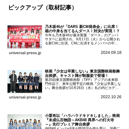
ピックアップ（取材記事）
乃木坂46が「DARS 新CM発表会」に出席！
箱の中身を当てるんダース！対決が実現！？
今年も乃木坂46が森永製菓「ダース」のアンバ
サダーに起用され、9月17日（火）から公開され
る新CMに出演。CMに出演するメンバーの中か
ら岩本蓮加、梅澤美波、遠藤さくら、賀喜遥香、
一ノ瀬美空、菅原咲月が都内にて開催された
2024.09.18
universal-press.jp
「DARS 新CM発表...
映画『少女は卒業しない』東京国際映画祭舞
台挨拶。キャスト陣が制服姿で登場！
第35回東京国際映画祭（TIFF）アジアの未来部
門作品で、来年公開予定の映画『少女は卒業しな
い』舞台挨拶が10月26日（水）丸の内ピカデリ
ーで開催され、出演者の河合優実、小野莉奈、小
宮山莉渚、中井友望、監督の中川駿が登壇。映画
2022.10.26
universal-press.jp
『少女は卒業し...
小栗有以「ハラハラドキドキしました」映画
『未成仏百物語～AKB48 異界への灯火寺
～』先行プレミア舞台挨拶
AKB48メンバー8名が怪談話を持ち寄り、深夜に