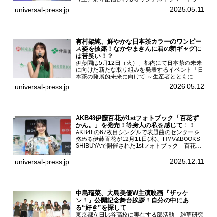
クガール2』の完成発表イベントが５月10日
2025.05.11
universal-press.jp
（土）都内で開催された。FODドラマ『トラック
ガール2』完成発...
有村架純、鮮やかな日本茶カラーのワンピー
ス姿を披露！なかやまきんに君の新ギャグに
は苦笑い！？
伊藤園は5月12日（火）、都内にて日本茶の未来
に向けた新たな取り組みを発表するイベント「日
本茶の発展的未来に向けて ～生産者とともに。
日本茶を世界へ～」を開催。イベントには伊藤園
2026.05.12
universal-press.jp
のCMキャラクターを務める有村架純、伊藤園よ
り志田光正、契約茶...
AKB48伊藤百花が1stフォトブック「百花ず
かん。」を発売！等身大の私を感じて！！
AKB48の67枚目シングルで表題曲のセンターを
務める伊藤百花が12月11日(木)、HMV&BOOKS
SHIBUYAで開催された1stフォトブック「百花ず
かん。」（光文社 刊）発売記念記者会見に登壇
した。AKB48伊藤百花1stフォトブッ...
2025.12.11
universal-press.jp
中島瑠菜、大島美優W主演映画『ザッケ
ン！』公開記念舞台挨拶！自分の中にあ
る“好き”を探して
東京都立日比谷高校に実在する部活動「雑草研究