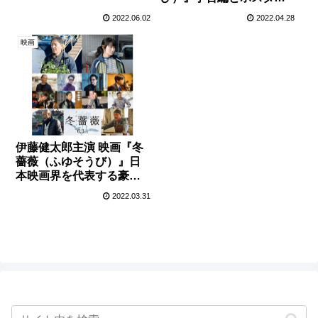
『冬薔薇』インタビュー
ビジュアルが公開！
映像が解禁！
2022.06.02
2022.04.28
映画
伊藤健太郎主演 映画『冬
薔薇（ふゆそうび）』日
本映画界を代表する豪華
出演陣が集結！
2022.03.31