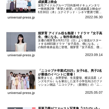
成披露上映会
女性アイドルグループ日向坂46ドキュメンタリ
ー映画第2弾『希望と絶望』の完成披露上映会が
6月30日（木）ユナイテッド・シネマ豊洲で開催
され、日向坂46メンバーの加藤史帆、齊藤京
2022.06.30
universal-press.jp
子、佐々木久美、富田鈴花、松田好花の5人が登
壇。舞台挨拶を行った...
畑芽育 アイドル役を熱望！？ドラマ『女子高
生、僧になる。』制作発表会見
女優の畑芽育が9月17日（日）より放送がスター
トするMBS新ドラマ『女子高生、僧になる。』
の制作発表会見に登壇。畑芽育『女子高生、僧に
なる。』制作発表会見畑芽育は本作の出演オファ
ーについて「下白石麦は頭にビックリマークと、
2023.09.14
universal-press.jp
はてなマークが連続...
「ニコ☆プチ卒業式2025」女子6名、男子2名
が最後のイベントに登場！
飯豊まりえ、永野芽郁、生見愛瑠、横浜流星（メ
ンズモデル）らを輩出した女子小学生向けのファ
ッション雑誌『ニコ☆プチ』（新潮社）の「ニコ
☆プチ卒業式2025」が5月6日（火・振休）東京
モード学園コクーンタワーで開催され、卒業モデ
2025.05.07
universal-press.jp
ルの川瀬翠子、外...
原菜乃華がファースト写真集『はなのいろ』