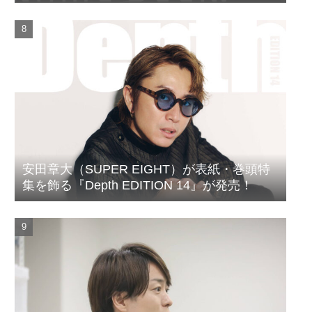
ルがついに完成
安田章大（SUPER EIGHT）が表紙・巻頭特
集を飾る『Depth EDITION 14』が発売！