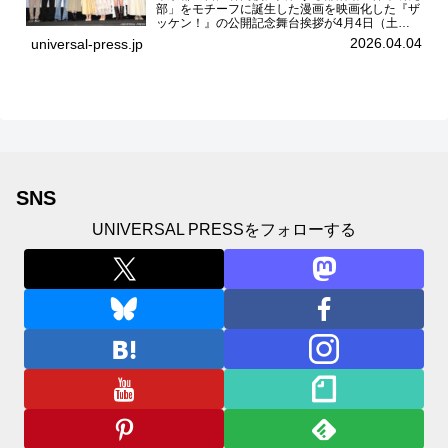
部」をモチーフに誕生した漫画を映画化した『ザ
ッケン！』の公開記念舞台挨拶が4月4日（土）
ユナイテッドシネマお台場で開催され、出演者の
2026.04.04
universal-press.jp
中島瑠菜、大島美優、八神遼介（ICEx）、阿佐
辰美、豊島心桜、仲...
SNS
UNIVERSAL PRESSをフォローする