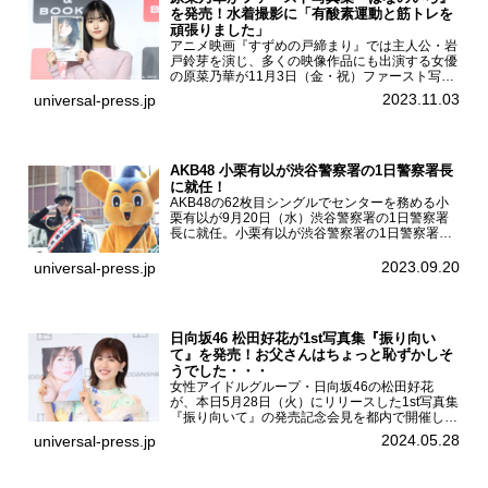
を発売！水着撮影に「有酸素運動と筋トレを
頑張りました」
アニメ映画『すずめの戸締まり』では主人公・岩
戸鈴芽を演じ、多くの映像作品にも出演する女優
の原菜乃華が11月3日（金・祝）ファースト写真
集『はなのいろ』発売記念イベントを
2023.11.03
universal-press.jp
HMV&BOOKS SHIBUYAで開催した。原菜乃華フ
ァースト写真集『...
AKB48 小栗有以が渋谷警察署の1日警察署長
に就任！
AKB48の62枚目シングルでセンターを務める小
栗有以が9月20日（水）渋谷警察署の1日警察署
長に就任。小栗有以が渋谷警察署の1日警察署長
に就任9月21日（木曜）から同月30日（土曜）ま
での10日間実施される令和5年 秋の全国交通安全
2023.09.20
universal-press.jp
運動に...
日向坂46 松田好花が1st写真集『振り向い
て』を発売！お父さんはちょっと恥ずかしそ
うでした・・・
女性アイドルグループ・日向坂46の松田好花
が、本日5月28日（火）にリリースした1st写真集
『振り向いて』の発売記念会見を都内で開催し
た。日向坂46 松田好花1st写真集『振り向いて』
2024.05.28
universal-press.jp
発売記念会見写真集では日向坂46の松田好花を
カナダ・バン...