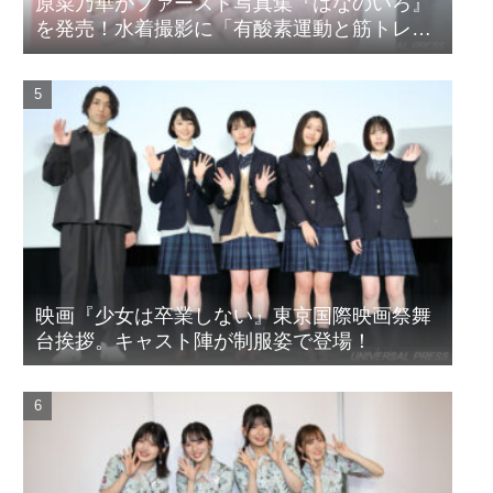
原菜乃華がファースト写真集『はなのいろ』
を発売！水着撮影に「有酸素運動と筋トレを
頑張りました」
映画『少女は卒業しない』東京国際映画祭舞
台挨拶。キャスト陣が制服姿で登場！