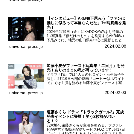
LIVE」が8...
【インタビュー】AKB48下尾みう「ファンは
推しに似るって本当なんだな」1st写真集を発
売！
2024年2月9日（金）にKADOKAWAより待望の
1st写真集『僕だけのもの』を発売するAKB48の
下尾みうに、地元の山口県を中心に撮影したとい
う今回の写真集についてインタビューをお願いし
2024.02.08
universal-press.jp
た。1st写真集『僕だけのもの』を発売する
AKB4...
加藤小夏がファースト写真集「二日月」を発
売！ありのままの私が写っています！
ドラマ『I”s』では4人目のヒロイン・麻生藍子を
演じ、2月16日公開の映画『コーヒーはホワイト
で』では主演を務める加藤小夏がファースト写真
集「二日月」（東京ニュース通信社 刊）の発売
記念イベントをHMV＆BOOKS SHIBUYAで開催
2024.02.03
universal-press.jp
した...
遠藤さくら ドラマ『トラックガール2』完成
発表イベントに登壇！笑う2秒前がバレ
る！？
乃木坂46遠藤さくらが主演を務める、フジテレ
ビが運営する動画配信サービスFODにて5月17日
（土）より配信されるオリジナルドラマ『トラッ