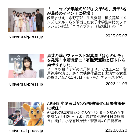
「ニコ☆プチ卒業式2025」女子6名、男子2名
が最後のイベントに登場！
飯豊まりえ、永野芽郁、生見愛瑠、横浜流星（メ
ンズモデル）らを輩出した女子小学生向けのファ
ッション雑誌『ニコ☆プチ』（新潮社）の「ニコ
☆プチ卒業式2025」が5月6日（火・振休）東京
モード学園コクーンタワーで開催され、卒業モデ
2025.05.07
universal-press.jp
ルの川瀬翠子、外...
原菜乃華がファースト写真集『はなのいろ』
を発売！水着撮影に「有酸素運動と筋トレを
頑張りました」
アニメ映画『すずめの戸締まり』では主人公・岩
戸鈴芽を演じ、多くの映像作品にも出演する女優
の原菜乃華が11月3日（金・祝）ファースト写真
集『はなのいろ』発売記念イベントを
2023.11.03
universal-press.jp
HMV&BOOKS SHIBUYAで開催した。原菜乃華フ
ァースト写真集『...
AKB48 小栗有以が渋谷警察署の1日警察署長
に就任！
AKB48の62枚目シングルでセンターを務める小
栗有以が9月20日（水）渋谷警察署の1日警察署
長に就任。小栗有以が渋谷警察署の1日警察署長
に就任9月21日（木曜）から同月30日（土曜）ま
での10日間実施される令和5年 秋の全国交通安全
2023.09.20
universal-press.jp
運動に...