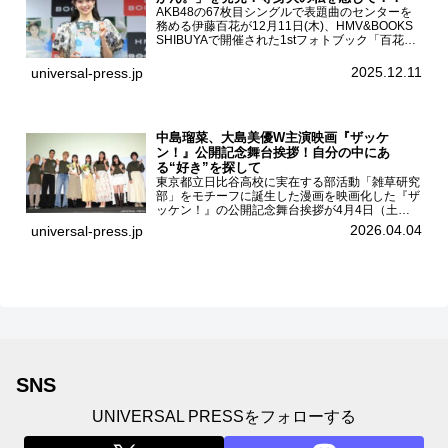
AKB48の67枚目シングルで表題曲のセンターを
務める伊藤百花が12月11日(木)、HMV&BOOKS
SHIBUYAで開催された1stフォトブック「百花ず
かん。」（光文社 刊）発売記念記者会見に登壇
した。AKB48伊藤百花1stフォトブッ...
2025.12.11
universal-press.jp
中島瑠菜、大島美優W主演映画『ザッケ
ン！』公開記念舞台挨拶！自分の中にあ
る“好き”を探して
東京都立日比谷高校に実在する部活動「雑草研究
部」をモチーフに誕生した漫画を映画化した『ザ
ッケン！』の公開記念舞台挨拶が4月4日（土）
ユナイテッドシネマお台場で開催され、出演者の
2026.04.04
universal-press.jp
中島瑠菜、大島美優、八神遼介（ICEx）、阿佐
辰美、豊島心桜、仲...
SNS
UNIVERSAL PRESSをフォローする