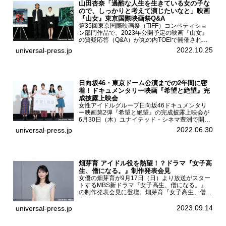
山田杏奈「過酷な人生を生きている女の子な
ので、しっかりと考えて演じたいなと」映画
『山女』東京国際映画祭Q&A
第35回東京国際映画祭（TIFF）コンペティショ
ン部門作品で、2023年公開予定の映画『山女』
の質疑応答（Q&A）が丸の内TOEIで開催され、
主演を務めた女優の山田杏奈、監督の福永壮志が
2022.10.25
universal-press.jp
登壇。本作について語った。映画『山女』第35
回東京国際...
日向坂46・東京ドーム公演までの2年間に密
着！ドキュメンタリー映画『希望と絶望』完
成披露上映会
女性アイドルグループ日向坂46ドキュメンタリ
ー映画第2弾『希望と絶望』の完成披露上映会が
6月30日（木）ユナイテッド・シネマ豊洲で開催
され、日向坂46メンバーの加藤史帆、齊藤京
2022.06.30
universal-press.jp
子、佐々木久美、富田鈴花、松田好花の5人が登
壇。舞台挨拶を行った...
畑芽育 アイドル役を熱望！？ドラマ『女子高
生、僧になる。』制作発表会見
女優の畑芽育が9月17日（日）より放送がスター
トするMBS新ドラマ『女子高生、僧になる。』
の制作発表会見に登壇。畑芽育『女子高生、僧に
なる。』制作発表会見畑芽育は本作の出演オファ
ーについて「下白石麦は頭にビックリマークと、
2023.09.14
universal-press.jp
はてなマークが連続...