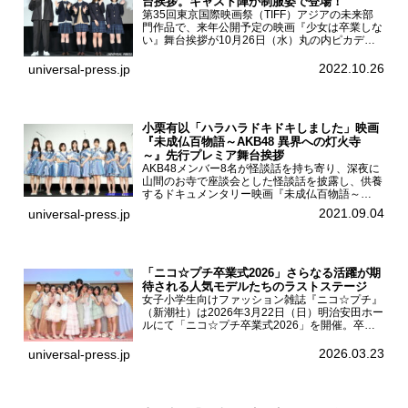
台挨拶。キャスト陣が制服姿で登場！
第35回東京国際映画祭（TIFF）アジアの未来部
門作品で、来年公開予定の映画『少女は卒業しな
い』舞台挨拶が10月26日（水）丸の内ピカデリ
ーで開催され、出演者の河合優実、小野莉奈、小
宮山莉渚、中井友望、監督の中川駿が登壇。映画
2022.10.26
universal-press.jp
『少女は卒業し...
小栗有以「ハラハラドキドキしました」映画
『未成仏百物語～AKB48 異界への灯火寺
～』先行プレミア舞台挨拶
AKB48メンバー8名が怪談話を持ち寄り、深夜に
山間のお寺で座談会とした怪談話を披露し、供養
するドキュメンタリー映画『未成仏百物語～
AKB48異界への灯火寺～』の先行プレミア舞台
2021.09.04
universal-press.jp
挨拶が東京・ユナイテッド・シネマ豊洲で開催さ
れ、AKB48メ...
「ニコ☆プチ卒業式2026」さらなる活躍が期
待される人気モデルたちのラストステージ
女子小学生向けファッション雑誌『ニコ☆プチ』
（新潮社）は2026年3月22日（日）明治安田ホー
ルにて「ニコ☆プチ卒業式2026」を開催。卒業
モデルの青島希愛、安藤実桜、井口美怜、かの
ん、末永ひなた、高梨琴乃、土井ありさ、藤田蒼
2026.03.23
universal-press.jp
果、藤中璃子、...