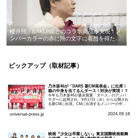
櫻井翔、BAKUNEとのコラボ商品が実現！メ
ンバーカラーの赤に翔の文字に着想を得たデ
ザイン
ピックアップ（取材記事）
乃木坂46が「DARS 新CM発表会」に出席！
箱の中身を当てるんダース！対決が実現！？
今年も乃木坂46が森永製菓「ダース」のアンバ
サダーに起用され、9月17日（火）から公開され
る新CMに出演。CMに出演するメンバーの中か
ら岩本蓮加、梅澤美波、遠藤さくら、賀喜遥香、
一ノ瀬美空、菅原咲月が都内にて開催された
2024.09.18
universal-press.jp
「DARS 新CM発表...
映画『少女は卒業しない』東京国際映画祭舞