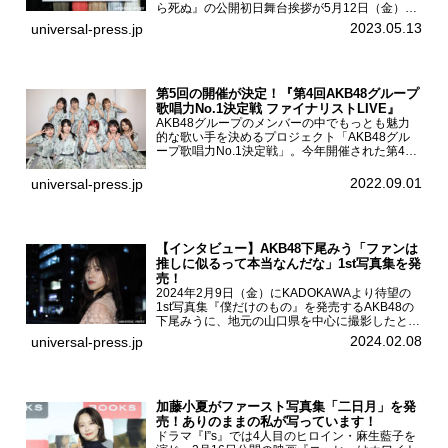
ら死ぬ』の公開初日舞台挨拶が5月12日（金）新
宿バルト9で開催され、出演者の松村沙友理、中
2023.05.13
universal-press.jp
村里帆、MOMO(@onefive)、KANO(@onefi...
第5回の開催が決定！『第4回AKB48グループ
歌唱力No.1決定戦 ファイナリストLIVE』
AKB48グループのメンバーの中でもっとも魅力
的な歌い手を決めるプロジェクト「AKB48グル
ープ歌唱力No.1決定戦」。今年開催された第4回
決勝大会でベスト8に勝ち進んだメンバーらによ
る一夜限りのライブイベント「ファイナリスト
2022.09.01
universal-press.jp
LIVE」が8...
【インタビュー】AKB48下尾みう「ファンは
推しに似るって本当なんだな」1st写真集を発
売！
2024年2月9日（金）にKADOKAWAより待望の
1st写真集『僕だけのもの』を発売するAKB48の
下尾みうに、地元の山口県を中心に撮影したとい
う今回の写真集についてインタビューをお願いし
2024.02.08
universal-press.jp
た。1st写真集『僕だけのもの』を発売する
AKB4...
加藤小夏がファースト写真集「二日月」を発
売！ありのままの私が写っています！
ドラマ『I”s』では4人目のヒロイン・麻生藍子を