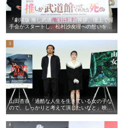
『劇場版 推し武道』初日舞台挨拶。壇上で握
手会がスタートし、松村沙友理への想いをア
ピール！？
山田杏奈「過酷な人生を生きている女の子な
ので、しっかりと考えて演じたいなと」映画
『山女』東京国際映画祭Q&A