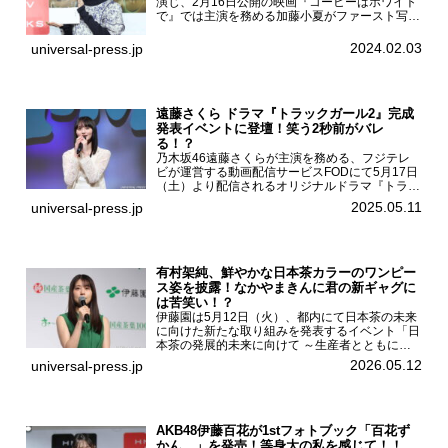
演じ、2月16日公開の映画『コーヒーはホワイト
で』では主演を務める加藤小夏がファースト写真
集「二日月」（東京ニュース通信社 刊）の発売
記念イベントをHMV＆BOOKS SHIBUYAで開催
2024.02.03
universal-press.jp
した...
遠藤さくら ドラマ『トラックガール2』完成
発表イベントに登壇！笑う2秒前がバレ
る！？
乃木坂46遠藤さくらが主演を務める、フジテレ
ビが運営する動画配信サービスFODにて5月17日
（土）より配信されるオリジナルドラマ『トラッ
クガール2』の完成発表イベントが５月10日
2025.05.11
universal-press.jp
（土）都内で開催された。FODドラマ『トラック
ガール2』完成発...
有村架純、鮮やかな日本茶カラーのワンピー
ス姿を披露！なかやまきんに君の新ギャグに
は苦笑い！？
伊藤園は5月12日（火）、都内にて日本茶の未来
に向けた新たな取り組みを発表するイベント「日
本茶の発展的未来に向けて ～生産者とともに。
日本茶を世界へ～」を開催。イベントには伊藤園
2026.05.12
universal-press.jp
のCMキャラクターを務める有村架純、伊藤園よ
り志田光正、契約茶...
AKB48伊藤百花が1stフォトブック「百花ず
かん。」を発売！等身大の私を感じて！！