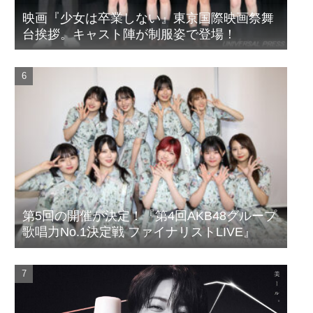
映画『少女は卒業しない』東京国際映画祭舞
台挨拶。キャスト陣が制服姿で登場！
第5回の開催が決定！『第4回AKB48グループ
歌唱力No.1決定戦 ファイナリストLIVE』