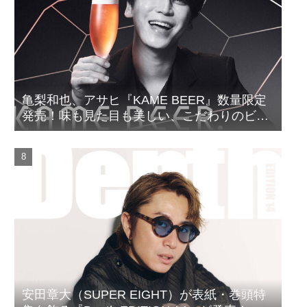
亀梨和也、アサヒ『KAME BEER』数量限定
発売！味も見た目も美しい、こだわりのビー
ルがついに完成
安田章大（SUPER EIGHT）が表紙・巻頭特