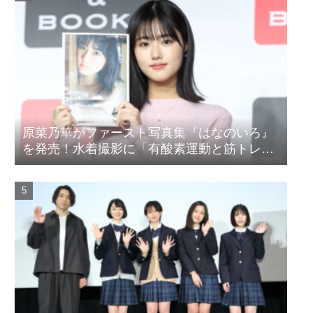
原菜乃華がファースト写真集『はなのいろ』
を発売！水着撮影に「有酸素運動と筋トレを
頑張りました」