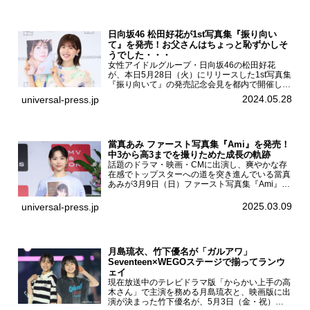
日向坂46 松田好花が1st写真集『振り向い
て』を発売！お父さんはちょっと恥ずかしそ
うでした・・・
女性アイドルグループ・日向坂46の松田好花
が、本日5月28日（火）にリリースした1st写真集
『振り向いて』の発売記念会見を都内で開催し
た。日向坂46 松田好花1st写真集『振り向いて』
2024.05.28
universal-press.jp
発売記念会見写真集では日向坂46の松田好花を
カナダ・バン...
當真あみ ファースト写真集『Ami』を発売！
中3から高3までを撮りためた成長の軌跡
話題のドラマ・映画・CMに出演し、爽やかな存
在感でトップスターへの道を突き進んでいる當真
あみが3月9日（日）ファースト写真集『Ami』
（小学館 刊）の発売記念イベントをHMV＆
BOOKS SHIBUYAで開催した。當真あみファース
2025.03.09
universal-press.jp
ト写真集『...
月島琉衣、竹下優名が「ガルアワ」
Seventeen×WEGOステージで揃ってランウ
ェイ
現在放送中のテレビドラマ版「からかい上手の高
木さん」で主演を務める月島琉衣と、映画版に出
演が決まった竹下優名が、5月3日（金・祝）東