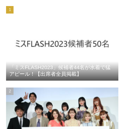
「ミスFLASH2023」候補者44名が水着で猛
アピール！【出席者全員掲載】