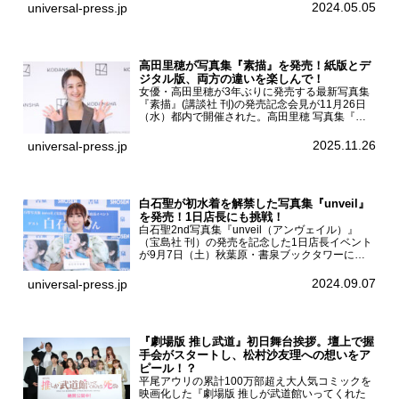
京・国立代々木競技場第一体育館で開催されたフ
2024.05.05
universal-press.jp
ァッション&音楽イベント『Rakuten GirlsAward
...
高田里穂が写真集『素描』を発売！紙版とデ
ジタル版、両方の違いを楽しんで！
女優・高田里穂が3年ぶりに発売する最新写真集
『素描』(講談社 刊)の発売記念会見が11月26日
（水）都内で開催された。高田里穂 写真集『素
描』発売記念会見現在、ドラマDiVE『悪いのは
あなたです』(読売テレビ)に出演するなど女優と
2025.11.26
universal-press.jp
して活躍中...
白石聖が初水着を解禁した写真集『unveil』
を発売！1日店長にも挑戦！
白石聖2nd写真集『unveil（アンヴェイル）』
（宝島社 刊）の発売を記念した1日店長イベント
が9月7日（土）秋葉原・書泉ブックタワーにて
開催された。白石聖2nd写真集『unveil』の発売
を記念し1日店長イベントを開催した本写真集は
2024.09.07
universal-press.jp
25...
『劇場版 推し武道』初日舞台挨拶。壇上で握
手会がスタートし、松村沙友理への想いをア
ピール！？
平尾アウリの累計100万部超え大人気コミックを
映画化した『劇場版 推しが武道館いってくれた