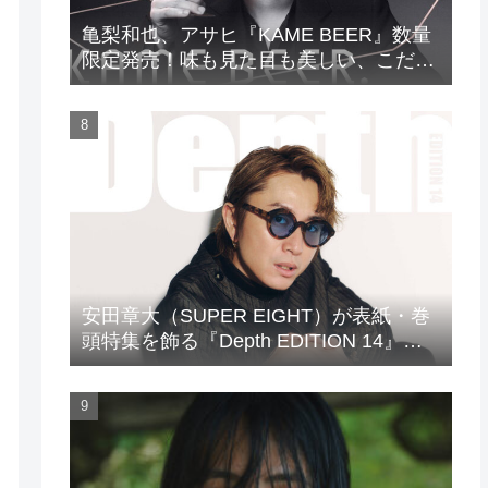
亀梨和也、アサヒ『KAME BEER』数量
限定発売！味も見た目も美しい、こだわ
りのビールがついに完成
安田章大（SUPER EIGHT）が表紙・巻
頭特集を飾る『Depth EDITION 14』が
発売！