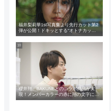
福井梨莉華1st写真集より先行カット第2
弾が公開！ドキッとする“オトナカッ
ト”が解禁！
櫻井翔、BAKUNEとのコラボ商品が実
現！メンバーカラーの赤に翔の文字に着
想を得たデザイン