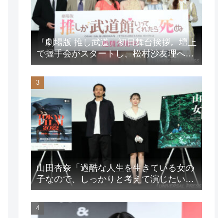
『劇場版 推し武道』初日舞台挨拶。壇上
で握手会がスタートし、松村沙友理への
想いをアピール！？
山田杏奈「過酷な人生を生きている女の
子なので、しっかりと考えて演じたいな
と」映画『山女』東京国際映画祭Q&A