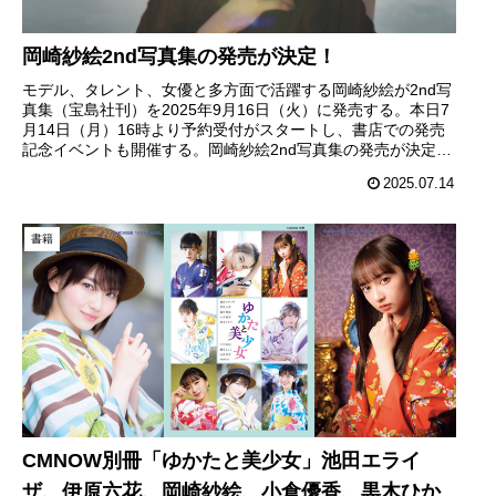
岡崎紗絵2nd写真集の発売が決定！
モデル、タレント、女優と多方面で活躍する岡崎紗絵が2nd写
真集（宝島社刊）を2025年9月16日（火）に発売する。本日7
月14日（月）16時より予約受付がスタートし、書店での発売
記念イベントも開催する。岡崎紗絵2nd写真集の発売が決定／
撮影...
2025.07.14
書籍
CMNOW別冊「ゆかたと美少女」池田エライ
ザ、伊原六花、岡崎紗絵、小倉優香、黒木ひか