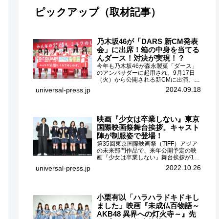
ピックアップ（取材記事）
乃木坂46が「DARS 新CM発表
会」に出席！箱の中身を当てる
んダース！対決が実現！？
今年も乃木坂46が森永製菓「ダース」
のアンバサダーに起用され、9月17日
（火）から公開される新CMに出演。
CMに出演するメンバーの中から岩本蓮
2024.09.18
universal-press.jp
加、梅澤美波、遠藤さくら、賀喜遥
香、一ノ瀬美空、菅原咲月が都内にて
開催された「DARS 新CM発表...
映画『少女は卒業しない』東京
国際映画祭舞台挨拶。キャスト
陣が制服姿で登場！
第35回東京国際映画祭（TIFF）アジア
の未来部門作品で、来年公開予定の映
画『少女は卒業しない』舞台挨拶が10
月26日（水）丸の内ピカデリーで開催
2022.10.26
universal-press.jp
され、出演者の河合優実、小野莉奈、
小宮山莉渚、中井友望、監督の中川駿
が登壇。映画『少女は卒業し...
小栗有以「ハラハラドキドキし
ました」映画『未成仏百物語～
AKB48 異界への灯火寺～』先