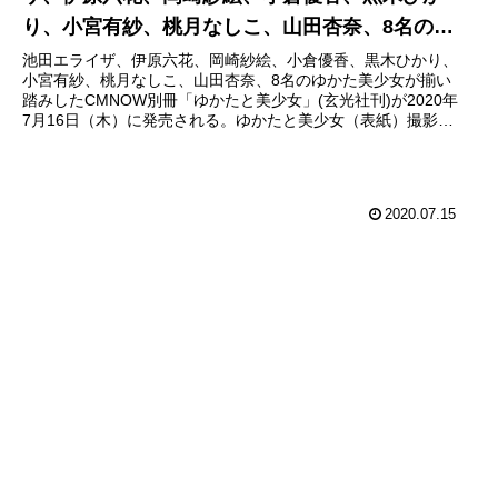
り、小宮有紗、桃月なしこ、山田杏奈、8名の美
少女がゆかた姿を披露！
池田エライザ、伊原六花、岡崎紗絵、小倉優香、黒木ひかり、
小宮有紗、桃月なしこ、山田杏奈、8名のゆかた美少女が揃い
踏みしたCMNOW別冊「ゆかたと美少女」(玄光社刊)が2020年
7月16日（木）に発売される。ゆかたと美少女（表紙）撮影／
河野英...
2020.07.15