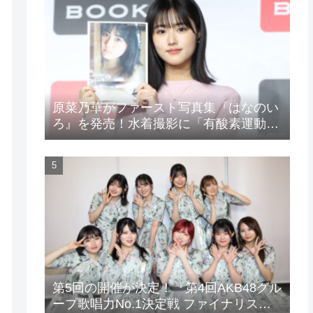
原菜乃華がファースト写真集『はなのい
ろ』を発売！水着撮影に「有酸素運動と
筋トレを頑張りました」
第5回の開催が決定！『第4回AKB48グル
ープ歌唱力No.1決定戦 ファイナリスト