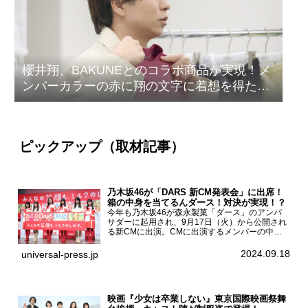
櫻井翔、BAKUNEとのコラボ商品が実現！メ
ンバーカラーの赤に翔の文字に着想を得たデ
ザイン
ピックアップ（取材記事）
乃木坂46が「DARS 新CM発表会」に出席！
箱の中身を当てるんダース！対決が実現！？
今年も乃木坂46が森永製菓「ダース」のアンバ
サダーに起用され、9月17日（火）から公開され
る新CMに出演。CMに出演するメンバーの中か
ら岩本蓮加、梅澤美波、遠藤さくら、賀喜遥香、
一ノ瀬美空、菅原咲月が都内にて開催された
2024.09.18
universal-press.jp
「DARS 新CM発表...
映画『少女は卒業しない』東京国際映画祭舞