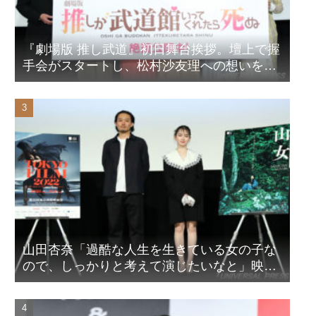
『劇場版 推し武道』初日舞台挨拶。壇上で握
手会がスタートし、松村沙友理への想いをア
ピール！？
山田杏奈「過酷な人生を生きている女の子な
ので、しっかりと考えて演じたいなと」映画
『山女』東京国際映画祭Q&A