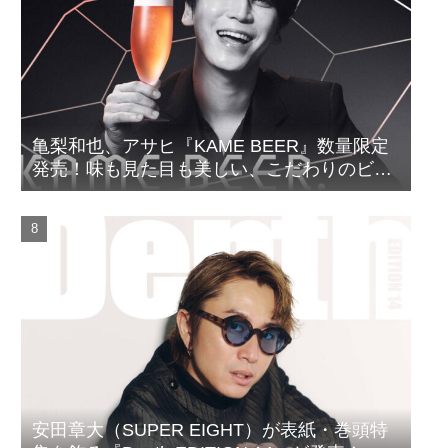
亀梨和也、アサヒ『KAME BEER』数量限定
発売！味も見た目も美しい、こだわりのビー
ルがついに完成
安田章大（SUPER EIGHT）が表紙・巻頭特