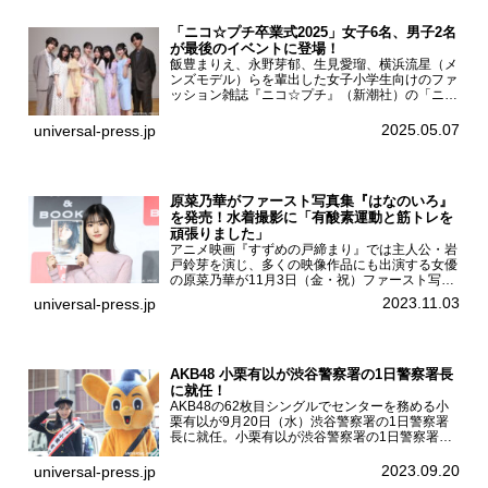
「ニコ☆プチ卒業式2025」女子6名、男子2名
が最後のイベントに登場！
飯豊まりえ、永野芽郁、生見愛瑠、横浜流星（メ
ンズモデル）らを輩出した女子小学生向けのファ
ッション雑誌『ニコ☆プチ』（新潮社）の「ニコ
☆プチ卒業式2025」が5月6日（火・振休）東京
モード学園コクーンタワーで開催され、卒業モデ
2025.05.07
universal-press.jp
ルの川瀬翠子、外...
原菜乃華がファースト写真集『はなのいろ』
を発売！水着撮影に「有酸素運動と筋トレを
頑張りました」
アニメ映画『すずめの戸締まり』では主人公・岩
戸鈴芽を演じ、多くの映像作品にも出演する女優
の原菜乃華が11月3日（金・祝）ファースト写真
集『はなのいろ』発売記念イベントを
2023.11.03
universal-press.jp
HMV&BOOKS SHIBUYAで開催した。原菜乃華フ
ァースト写真集『...
AKB48 小栗有以が渋谷警察署の1日警察署長
に就任！
AKB48の62枚目シングルでセンターを務める小
栗有以が9月20日（水）渋谷警察署の1日警察署
長に就任。小栗有以が渋谷警察署の1日警察署長
に就任9月21日（木曜）から同月30日（土曜）ま
での10日間実施される令和5年 秋の全国交通安全
2023.09.20
universal-press.jp
運動に...