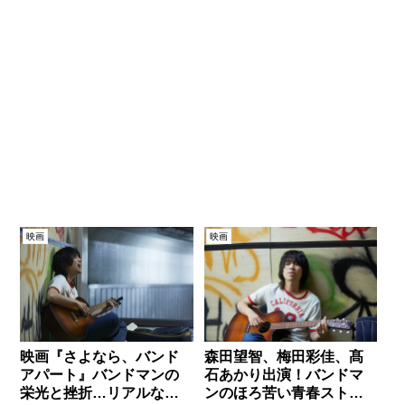
映画
映画
映画『さよなら、バンド
森田望智、梅田彩佳、髙
アパート』バンドマンの
石あかり出演！バンドマ
栄光と挫折…リアルな予
ンのほろ苦い青春ストー