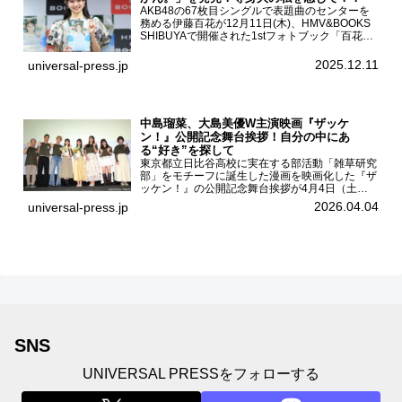
AKB48の67枚目シングルで表題曲のセンターを
務める伊藤百花が12月11日(木)、HMV&BOOKS
SHIBUYAで開催された1stフォトブック「百花ず
かん。」（光文社 刊）発売記念記者会見に登壇
した。AKB48伊藤百花1stフォトブッ...
2025.12.11
universal-press.jp
中島瑠菜、大島美優W主演映画『ザッケ
ン！』公開記念舞台挨拶！自分の中にあ
る“好き”を探して
東京都立日比谷高校に実在する部活動「雑草研究
部」をモチーフに誕生した漫画を映画化した『ザ
ッケン！』の公開記念舞台挨拶が4月4日（土）
ユナイテッドシネマお台場で開催され、出演者の
2026.04.04
universal-press.jp
中島瑠菜、大島美優、八神遼介（ICEx）、阿佐
辰美、豊島心桜、仲...
SNS
UNIVERSAL PRESSをフォローする