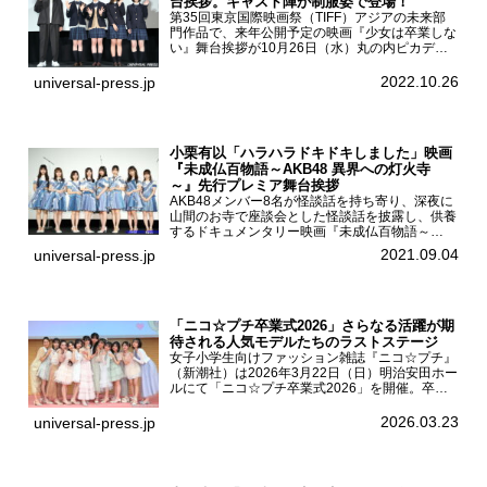
台挨拶。キャスト陣が制服姿で登場！
第35回東京国際映画祭（TIFF）アジアの未来部
門作品で、来年公開予定の映画『少女は卒業しな
い』舞台挨拶が10月26日（水）丸の内ピカデリ
ーで開催され、出演者の河合優実、小野莉奈、小
宮山莉渚、中井友望、監督の中川駿が登壇。映画
2022.10.26
universal-press.jp
『少女は卒業し...
小栗有以「ハラハラドキドキしました」映画
『未成仏百物語～AKB48 異界への灯火寺
～』先行プレミア舞台挨拶
AKB48メンバー8名が怪談話を持ち寄り、深夜に
山間のお寺で座談会とした怪談話を披露し、供養
するドキュメンタリー映画『未成仏百物語～
AKB48異界への灯火寺～』の先行プレミア舞台
2021.09.04
universal-press.jp
挨拶が東京・ユナイテッド・シネマ豊洲で開催さ
れ、AKB48メ...
「ニコ☆プチ卒業式2026」さらなる活躍が期
待される人気モデルたちのラストステージ
女子小学生向けファッション雑誌『ニコ☆プチ』
（新潮社）は2026年3月22日（日）明治安田ホー
ルにて「ニコ☆プチ卒業式2026」を開催。卒業
モデルの青島希愛、安藤実桜、井口美怜、かの
ん、末永ひなた、高梨琴乃、土井ありさ、藤田蒼
2026.03.23
universal-press.jp
果、藤中璃子、...