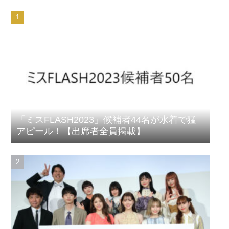
「ミスFLASH2023」候補者44名が水着で猛
アピール！【出席者全員掲載】