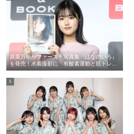
原菜乃華がファースト写真集『はなのいろ』
を発売！水着撮影に「有酸素運動と筋トレを
頑張りました」