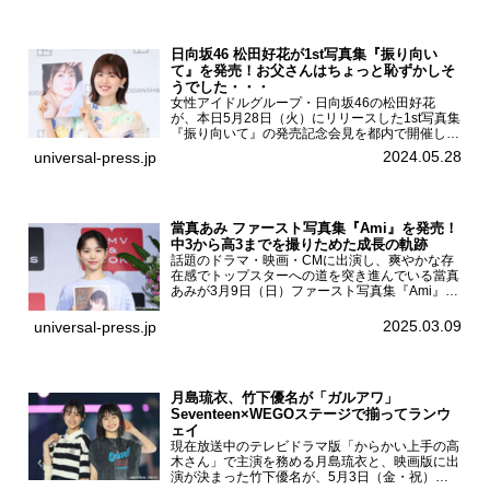
日向坂46 松田好花が1st写真集『振り向い
て』を発売！お父さんはちょっと恥ずかしそ
うでした・・・
女性アイドルグループ・日向坂46の松田好花
が、本日5月28日（火）にリリースした1st写真集
『振り向いて』の発売記念会見を都内で開催し
た。日向坂46 松田好花1st写真集『振り向いて』
2024.05.28
universal-press.jp
発売記念会見写真集では日向坂46の松田好花を
カナダ・バン...
當真あみ ファースト写真集『Ami』を発売！
中3から高3までを撮りためた成長の軌跡
話題のドラマ・映画・CMに出演し、爽やかな存
在感でトップスターへの道を突き進んでいる當真
あみが3月9日（日）ファースト写真集『Ami』
（小学館 刊）の発売記念イベントをHMV＆
BOOKS SHIBUYAで開催した。當真あみファース
2025.03.09
universal-press.jp
ト写真集『...
月島琉衣、竹下優名が「ガルアワ」
Seventeen×WEGOステージで揃ってランウ
ェイ
現在放送中のテレビドラマ版「からかい上手の高
木さん」で主演を務める月島琉衣と、映画版に出
演が決まった竹下優名が、5月3日（金・祝）東