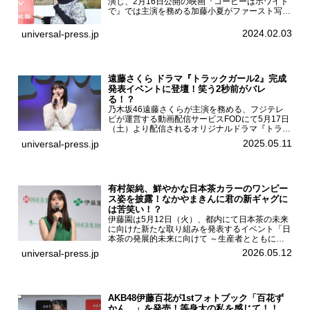
演じ、2月16日公開の映画『コーヒーはホワイト
で』では主演を務める加藤小夏がファースト写真
集「二日月」（東京ニュース通信社 刊）の発売
記念イベントをHMV＆BOOKS SHIBUYAで開催
2024.02.03
universal-press.jp
した...
遠藤さくら ドラマ『トラックガール2』完成
発表イベントに登壇！笑う2秒前がバレ
る！？
乃木坂46遠藤さくらが主演を務める、フジテレ
ビが運営する動画配信サービスFODにて5月17日
（土）より配信されるオリジナルドラマ『トラッ
クガール2』の完成発表イベントが５月10日
2025.05.11
universal-press.jp
（土）都内で開催された。FODドラマ『トラック
ガール2』完成発...
有村架純、鮮やかな日本茶カラーのワンピー
ス姿を披露！なかやまきんに君の新ギャグに
は苦笑い！？
伊藤園は5月12日（火）、都内にて日本茶の未来
に向けた新たな取り組みを発表するイベント「日
本茶の発展的未来に向けて ～生産者とともに。
日本茶を世界へ～」を開催。イベントには伊藤園
2026.05.12
universal-press.jp
のCMキャラクターを務める有村架純、伊藤園よ
り志田光正、契約茶...
AKB48伊藤百花が1stフォトブック「百花ず
かん。」を発売！等身大の私を感じて！！