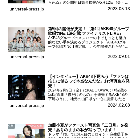
ら死ぬ』の公開初日舞台挨拶が5月12日（金）新
宿バルト9で開催され、出演者の松村沙友理、中
2023.05.13
universal-press.jp
村里帆、MOMO(@onefive)、KANO(@onefi...
第5回の開催が決定！『第4回AKB48グループ
歌唱力No.1決定戦 ファイナリストLIVE』
AKB48グループのメンバーの中でもっとも魅力
的な歌い手を決めるプロジェクト「AKB48グル
ープ歌唱力No.1決定戦」。今年開催された第4回
決勝大会でベスト8に勝ち進んだメンバーらによ
る一夜限りのライブイベント「ファイナリスト
2022.09.01
universal-press.jp
LIVE」が8...
【インタビュー】AKB48下尾みう「ファンは
推しに似るって本当なんだな」1st写真集を発
売！
2024年2月9日（金）にKADOKAWAより待望の
1st写真集『僕だけのもの』を発売するAKB48の
下尾みうに、地元の山口県を中心に撮影したとい
う今回の写真集についてインタビューをお願いし
2024.02.08
universal-press.jp
た。1st写真集『僕だけのもの』を発売する
AKB4...
加藤小夏がファースト写真集「二日月」を発
売！ありのままの私が写っています！
ドラマ『I”s』では4人目のヒロイン・麻生藍子を