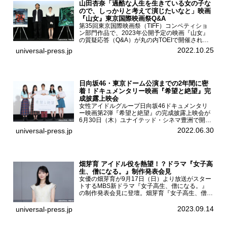
山田杏奈「過酷な人生を生きている女の子な
ので、しっかりと考えて演じたいなと」映画
『山女』東京国際映画祭Q&A
第35回東京国際映画祭（TIFF）コンペティショ
ン部門作品で、2023年公開予定の映画『山女』
の質疑応答（Q&A）が丸の内TOEIで開催され、
主演を務めた女優の山田杏奈、監督の福永壮志が
2022.10.25
universal-press.jp
登壇。本作について語った。映画『山女』第35
回東京国際...
日向坂46・東京ドーム公演までの2年間に密
着！ドキュメンタリー映画『希望と絶望』完
成披露上映会
女性アイドルグループ日向坂46ドキュメンタリ
ー映画第2弾『希望と絶望』の完成披露上映会が
6月30日（木）ユナイテッド・シネマ豊洲で開催
され、日向坂46メンバーの加藤史帆、齊藤京
2022.06.30
universal-press.jp
子、佐々木久美、富田鈴花、松田好花の5人が登
壇。舞台挨拶を行った...
畑芽育 アイドル役を熱望！？ドラマ『女子高
生、僧になる。』制作発表会見
女優の畑芽育が9月17日（日）より放送がスター
トするMBS新ドラマ『女子高生、僧になる。』
の制作発表会見に登壇。畑芽育『女子高生、僧に
なる。』制作発表会見畑芽育は本作の出演オファ
ーについて「下白石麦は頭にビックリマークと、
2023.09.14
universal-press.jp
はてなマークが連続...