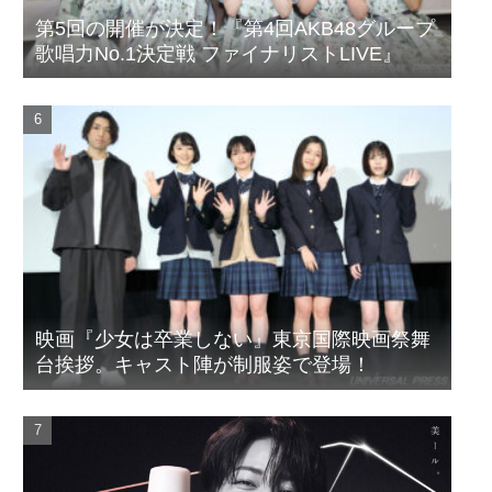
第5回の開催が決定！『第4回AKB48グループ
歌唱力No.1決定戦 ファイナリストLIVE』
映画『少女は卒業しない』東京国際映画祭舞
台挨拶。キャスト陣が制服姿で登場！