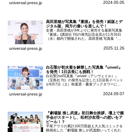
京・国立代々木競技場第一体育館で開催されたフ
2024.05.05
universal-press.jp
ァッション&音楽イベント『Rakuten GirlsAward
...
高田里穂が写真集『素描』を発売！紙版とデ
ジタル版、両方の違いを楽しんで！
女優・高田里穂が3年ぶりに発売する最新写真集
『素描』(講談社 刊)の発売記念会見が11月26日
（水）都内で開催された。高田里穂 写真集『素
描』発売記念会見現在、ドラマDiVE『悪いのは
あなたです』(読売テレビ)に出演するなど女優と
2025.11.26
universal-press.jp
して活躍中...
白石聖が初水着を解禁した写真集『unveil』
を発売！1日店長にも挑戦！
白石聖2nd写真集『unveil（アンヴェイル）』
（宝島社 刊）の発売を記念した1日店長イベント
が9月7日（土）秋葉原・書泉ブックタワーにて
開催された。白石聖2nd写真集『unveil』の発売
を記念し1日店長イベントを開催した本写真集は
2024.09.07
universal-press.jp
25...
『劇場版 推し武道』初日舞台挨拶。壇上で握
手会がスタートし、松村沙友理への想いをア
ピール！？
平尾アウリの累計100万部超え大人気コミックを
映画化した『劇場版 推しが武道館いってくれた