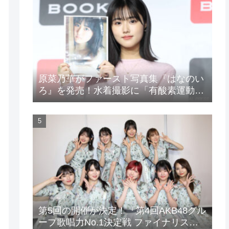
原菜乃華がファースト写真集『はなのい
ろ』を発売！水着撮影に「有酸素運動と
筋トレを頑張りました」
第5回の開催が決定！『第4回AKB48グル
ープ歌唱力No.1決定戦 ファイナリスト