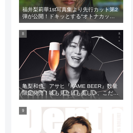
福井梨莉華1st写真集より先行カット第2
弾が公開！ドキッとする“オトナカッ
ト”が解禁！
亀梨和也、アサヒ『KAME BEER』数量
限定発売！味も見た目も美しい、こだわ
りのビールがついに完成