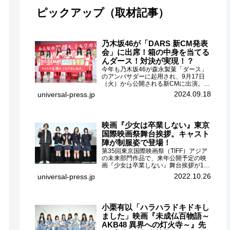
ピックアップ（取材記事）
乃木坂46が「DARS 新CM発表
会」に出席！箱の中身を当てる
んダース！対決が実現！？
今年も乃木坂46が森永製菓「ダース」
のアンバサダーに起用され、9月17日
（火）から公開される新CMに出演。
CMに出演するメンバーの中から岩本蓮
2024.09.18
universal-press.jp
加、梅澤美波、遠藤さくら、賀喜遥
香、一ノ瀬美空、菅原咲月が都内にて
開催された「DARS 新CM発表...
映画『少女は卒業しない』東京
国際映画祭舞台挨拶。キャスト
陣が制服姿で登場！
第35回東京国際映画祭（TIFF）アジア
の未来部門作品で、来年公開予定の映
画『少女は卒業しない』舞台挨拶が10
月26日（水）丸の内ピカデリーで開催
2022.10.26
universal-press.jp
され、出演者の河合優実、小野莉奈、
小宮山莉渚、中井友望、監督の中川駿
が登壇。映画『少女は卒業し...
小栗有以「ハラハラドキドキし
ました」映画『未成仏百物語～
AKB48 異界への灯火寺～』先