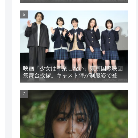
LIVE』
映画『少女は卒業しない』東京国際映画
祭舞台挨拶。キャスト陣が制服姿で登
場！