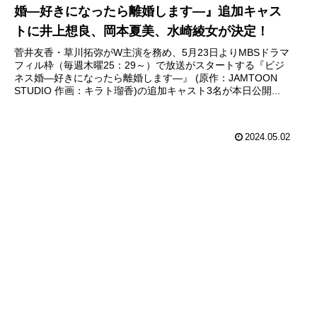
婚―好きになったら離婚します―』追加キャス
トに井上想良、岡本夏美、水崎綾女が決定！
菅井友香・草川拓弥がW主演を務め、5月23日よりMBSドラマ
フィル枠（毎週木曜25：29～）で放送がスタートする『ビジ
ネス婚―好きになったら離婚します―』 (原作：JAMTOON
STUDIO 作画：キラト瑠香)の追加キャスト3名が本日公開...
2024.05.02