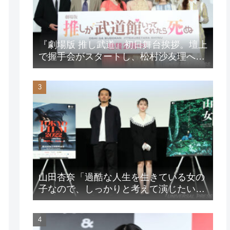
『劇場版 推し武道』初日舞台挨拶。壇上
で握手会がスタートし、松村沙友理への
想いをアピール！？
山田杏奈「過酷な人生を生きている女の
子なので、しっかりと考えて演じたいな
と」映画『山女』東京国際映画祭Q&A