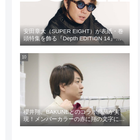
安田章大（SUPER EIGHT）が表紙・巻
頭特集を飾る『Depth EDITION 14』が
発売！
櫻井翔、BAKUNEとのコラボ商品が実
現！メンバーカラーの赤に翔の文字に着
想を得たデザイン