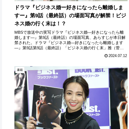
ドラマ『ビジネス婚ー好きになったら離婚しま
すー』第9話（最終話）の場面写真が解禁！ビジ
ネス婚の行く末は！？
MBSで放送中の実写ドラマ『ビジネス婚―好きになったら離
婚します―』第9話（最終話）の場面写真、あらすじが本日解
禁された。ドラマ『ビジネス婚―好きになったら離婚します
―』第9話第9話（最終話）「ビジネス婚の行く末」雅（菅井
友香）に告白された...
2024.07.12
書籍