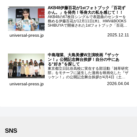
AKB48伊藤百花が1stフォトブック「百花ず
かん。」を発売！等身大の私を感じて！！
AKB48の67枚目シングルで表題曲のセンターを
務める伊藤百花が12月11日(木)、HMV&BOOKS
SHIBUYAで開催された1stフォトブック「百花ず
かん。」（光文社 刊）発売記念記者会見に登壇
した。AKB48伊藤百花1stフォトブッ...
2025.12.11
universal-press.jp
中島瑠菜、大島美優W主演映画『ザッケ
ン！』公開記念舞台挨拶！自分の中にあ
る“好き”を探して
東京都立日比谷高校に実在する部活動「雑草研究
部」をモチーフに誕生した漫画を映画化した『ザ
ッケン！』の公開記念舞台挨拶が4月4日（土）
ユナイテッドシネマお台場で開催され、出演者の
2026.04.04
universal-press.jp
中島瑠菜、大島美優、八神遼介（ICEx）、阿佐
辰美、豊島心桜、仲...
SNS