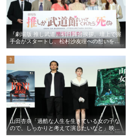
『劇場版 推し武道』初日舞台挨拶。壇上で握
手会がスタートし、松村沙友理への想いをア
ピール！？
山田杏奈「過酷な人生を生きている女の子な
ので、しっかりと考えて演じたいなと」映画
『山女』東京国際映画祭Q&A