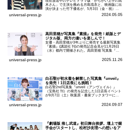
現在放送中のテレビドラマ版「からかい上手の高
木さん」で主演を務める月島琉衣と、映画版に出
演が決まった竹下優名が、5月3日（金・祝）東
京・国立代々木競技場第一体育館で開催されたフ
2024.05.05
universal-press.jp
ァッション&音楽イベント『Rakuten GirlsAward
...
高田里穂が写真集『素描』を発売！紙版とデ
ジタル版、両方の違いを楽しんで！
女優・高田里穂が3年ぶりに発売する最新写真集
『素描』(講談社 刊)の発売記念会見が11月26日
（水）都内で開催された。高田里穂 写真集『素
描』発売記念会見現在、ドラマDiVE『悪いのは
あなたです』(読売テレビ)に出演するなど女優と
2025.11.26
universal-press.jp
して活躍中...
白石聖が初水着を解禁した写真集『unveil』
を発売！1日店長にも挑戦！
白石聖2nd写真集『unveil（アンヴェイル）』
（宝島社 刊）の発売を記念した1日店長イベント
が9月7日（土）秋葉原・書泉ブックタワーにて
開催された。白石聖2nd写真集『unveil』の発売
を記念し1日店長イベントを開催した本写真集は
2024.09.07
universal-press.jp
25...
『劇場版 推し武道』初日舞台挨拶。壇上で握
手会がスタートし、松村沙友理への想いをア