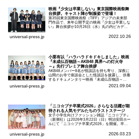
映画『少女は卒業しない』東京国際映画祭舞
台挨拶。キャスト陣が制服姿で登場！
第35回東京国際映画祭（TIFF）アジアの未来部
門作品で、来年公開予定の映画『少女は卒業しな
い』舞台挨拶が10月26日（水）丸の内ピカデリ
ーで開催され、出演者の河合優実、小野莉奈、小
宮山莉渚、中井友望、監督の中川駿が登壇。映画
2022.10.26
universal-press.jp
『少女は卒業し...
小栗有以「ハラハラドキドキしました」映画
『未成仏百物語～AKB48 異界への灯火寺
～』先行プレミア舞台挨拶
AKB48メンバー8名が怪談話を持ち寄り、深夜に
山間のお寺で座談会とした怪談話を披露し、供養
するドキュメンタリー映画『未成仏百物語～
AKB48異界への灯火寺～』の先行プレミア舞台
2021.09.04
universal-press.jp
挨拶が東京・ユナイテッド・シネマ豊洲で開催さ
れ、AKB48メ...
「ニコ☆プチ卒業式2026」さらなる活躍が期
待される人気モデルたちのラストステージ
女子小学生向けファッション雑誌『ニコ☆プチ』
（新潮社）は2026年3月22日（日）明治安田ホー
ルにて「ニコ☆プチ卒業式2026」を開催。卒業
モデルの青島希愛、安藤実桜、井口美怜、かの
ん、末永ひなた、高梨琴乃、土井ありさ、藤田蒼
2026.03.23
universal-press.jp
果、藤中璃子、...