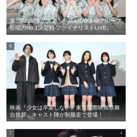
第5回の開催が決定！『第4回AKB48グループ
歌唱力No.1決定戦 ファイナリストLIVE』
映画『少女は卒業しない』東京国際映画祭舞
台挨拶。キャスト陣が制服姿で登場！