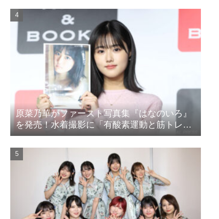
原菜乃華がファースト写真集『はなのいろ』
を発売！水着撮影に「有酸素運動と筋トレを
頑張りました」