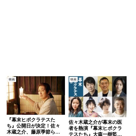
映画
映画
『幕末ヒポクラテスた
佐々木蔵之介が幕末の医
ち』公開日が決定！佐々
者を熱演『幕末ヒポクラ
木蔵之介、藤原季節らの
テスたち』大森一樹監