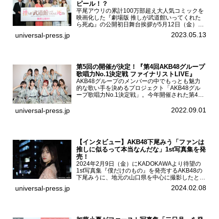
ピール！？
平尾アウリの累計100万部超え大人気コミックを
映画化した『劇場版 推しが武道館いってくれた
ら死ぬ』の公開初日舞台挨拶が5月12日（金）新
宿バルト9で開催され、出演者の松村沙友理、中
2023.05.13
universal-press.jp
村里帆、MOMO(@onefive)、KANO(@onefi...
第5回の開催が決定！『第4回AKB48グループ
歌唱力No.1決定戦 ファイナリストLIVE』
AKB48グループのメンバーの中でもっとも魅力
的な歌い手を決めるプロジェクト「AKB48グル
ープ歌唱力No.1決定戦」。今年開催された第4回
決勝大会でベスト8に勝ち進んだメンバーらによ
る一夜限りのライブイベント「ファイナリスト
2022.09.01
universal-press.jp
LIVE」が8...
【インタビュー】AKB48下尾みう「ファンは
推しに似るって本当なんだな」1st写真集を発
売！
2024年2月9日（金）にKADOKAWAより待望の
1st写真集『僕だけのもの』を発売するAKB48の
下尾みうに、地元の山口県を中心に撮影したとい
う今回の写真集についてインタビューをお願いし
2024.02.08
universal-press.jp
た。1st写真集『僕だけのもの』を発売する
AKB4...