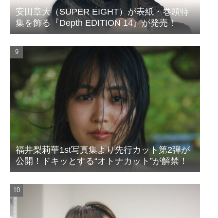
安田章大（SUPER EIGHT）が表紙・巻頭特
集を飾る『Depth EDITION 14』が発売！
福井梨莉華1st写真集より先行カット第2弾が
公開！ドキッとする“オトナカット”が解禁！