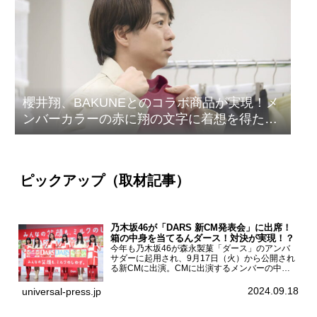
櫻井翔、BAKUNEとのコラボ商品が実現！メ
ンバーカラーの赤に翔の文字に着想を得たデ
ザイン
ピックアップ（取材記事）
乃木坂46が「DARS 新CM発表会」に出席！
箱の中身を当てるんダース！対決が実現！？
今年も乃木坂46が森永製菓「ダース」のアンバ
サダーに起用され、9月17日（火）から公開され
る新CMに出演。CMに出演するメンバーの中か
ら岩本蓮加、梅澤美波、遠藤さくら、賀喜遥香、
一ノ瀬美空、菅原咲月が都内にて開催された
2024.09.18
universal-press.jp
「DARS 新CM発表...