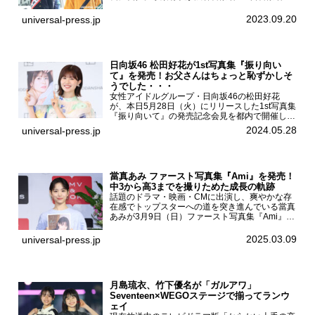
に就任9月21日（木曜）から同月30日（土曜）ま
での10日間実施される令和5年 秋の全国交通安全
2023.09.20
universal-press.jp
運動に...
日向坂46 松田好花が1st写真集『振り向い
て』を発売！お父さんはちょっと恥ずかしそ
うでした・・・
女性アイドルグループ・日向坂46の松田好花
が、本日5月28日（火）にリリースした1st写真集
『振り向いて』の発売記念会見を都内で開催し
た。日向坂46 松田好花1st写真集『振り向いて』
2024.05.28
universal-press.jp
発売記念会見写真集では日向坂46の松田好花を
カナダ・バン...
當真あみ ファースト写真集『Ami』を発売！
中3から高3までを撮りためた成長の軌跡
話題のドラマ・映画・CMに出演し、爽やかな存
在感でトップスターへの道を突き進んでいる當真
あみが3月9日（日）ファースト写真集『Ami』
（小学館 刊）の発売記念イベントをHMV＆
BOOKS SHIBUYAで開催した。當真あみファース
2025.03.09
universal-press.jp
ト写真集『...
月島琉衣、竹下優名が「ガルアワ」
Seventeen×WEGOステージで揃ってランウ
ェイ