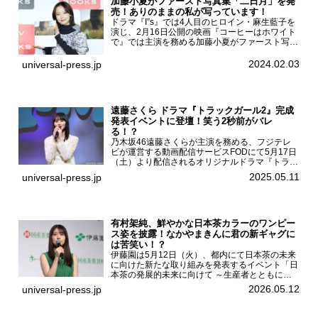
加藤小夏がファースト写真集「二日月」を発
売！ありのままの私が写っています！
ドラマ『I”s』では4人目のヒロイン・麻生藍子を
演じ、2月16日公開の映画『コーヒーはホワイト
で』では主演を務める加藤小夏がファースト写真
集「二日月」（東京ニュース通信社 刊）の発売
記念イベントをHMV＆BOOKS SHIBUYAで開催
2024.02.03
universal-press.jp
した...
遠藤さくら ドラマ『トラックガール2』完成
発表イベントに登壇！笑う2秒前がバレ
る！？
乃木坂46遠藤さくらが主演を務める、フジテレ
ビが運営する動画配信サービスFODにて5月17日
（土）より配信されるオリジナルドラマ『トラッ
クガール2』の完成発表イベントが５月10日
2025.05.11
universal-press.jp
（土）都内で開催された。FODドラマ『トラック
ガール2』完成発...
有村架純、鮮やかな日本茶カラーのワンピー
ス姿を披露！なかやまきんに君の新ギャグに
は苦笑い！？
伊藤園は5月12日（火）、都内にて日本茶の未来
に向けた新たな取り組みを発表するイベント「日
本茶の発展的未来に向けて ～生産者とともに。
日本茶を世界へ～」を開催。イベントには伊藤園
2026.05.12
universal-press.jp
のCMキャラクターを務める有村架純、伊藤園よ
り志田光正、契約茶...