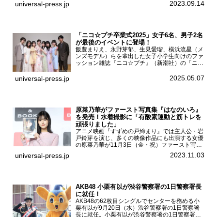
ーについて「下白石麦は頭にビックリマークと、
2023.09.14
universal-press.jp
はてなマークが連続...
「ニコ☆プチ卒業式2025」女子6名、男子2名
が最後のイベントに登場！
飯豊まりえ、永野芽郁、生見愛瑠、横浜流星（メ
ンズモデル）らを輩出した女子小学生向けのファ
ッション雑誌『ニコ☆プチ』（新潮社）の「ニコ
☆プチ卒業式2025」が5月6日（火・振休）東京
モード学園コクーンタワーで開催され、卒業モデ
2025.05.07
universal-press.jp
ルの川瀬翠子、外...
原菜乃華がファースト写真集『はなのいろ』
を発売！水着撮影に「有酸素運動と筋トレを
頑張りました」
アニメ映画『すずめの戸締まり』では主人公・岩
戸鈴芽を演じ、多くの映像作品にも出演する女優
の原菜乃華が11月3日（金・祝）ファースト写真
集『はなのいろ』発売記念イベントを
2023.11.03
universal-press.jp
HMV&BOOKS SHIBUYAで開催した。原菜乃華フ
ァースト写真集『...
AKB48 小栗有以が渋谷警察署の1日警察署長
に就任！
AKB48の62枚目シングルでセンターを務める小
栗有以が9月20日（水）渋谷警察署の1日警察署
長に就任。小栗有以が渋谷警察署の1日警察署長