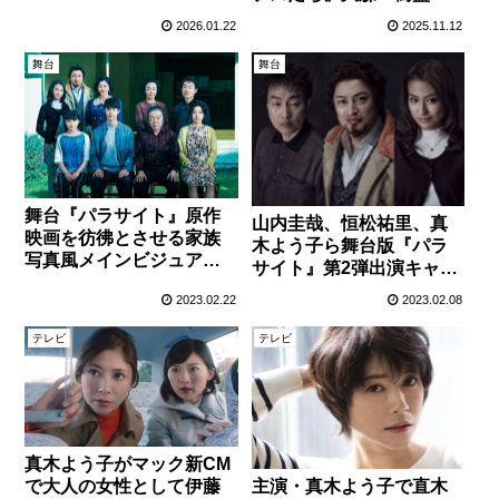
コメントが到着！
督、生前最後の企画
2026.01.22
2025.11.12
舞台
舞台
舞台『パラサイト』原作
山内圭哉、恒松祐里、真
映画を彷彿とさせる家族
木よう子ら舞台版『パラ
写真風メインビジュアル
サイト』第2弾出演キャス
が解禁！
ト情報が解禁！
2023.02.22
2023.02.08
テレビ
テレビ
真木よう子がマック新CM
主演・真木よう子で直木
で大人の女性として伊藤