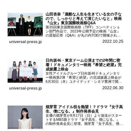
山田杏奈「過酷な人生を生きている女の子な
ので、しっかりと考えて演じたいなと」映画
『山女』東京国際映画祭Q&A
第35回東京国際映画祭（TIFF）コンペティショ
ン部門作品で、2023年公開予定の映画『山女』
の質疑応答（Q&A）が丸の内TOEIで開催され、
主演を務めた女優の山田杏奈、監督の福永壮志が
2022.10.25
universal-press.jp
登壇。本作について語った。映画『山女』第35
回東京国際...
日向坂46・東京ドーム公演までの2年間に密
着！ドキュメンタリー映画『希望と絶望』完
成披露上映会
女性アイドルグループ日向坂46ドキュメンタリ
ー映画第2弾『希望と絶望』の完成披露上映会が
6月30日（木）ユナイテッド・シネマ豊洲で開催
され、日向坂46メンバーの加藤史帆、齊藤京
2022.06.30
universal-press.jp
子、佐々木久美、富田鈴花、松田好花の5人が登
壇。舞台挨拶を行った...
畑芽育 アイドル役を熱望！？ドラマ『女子高
生、僧になる。』制作発表会見
女優の畑芽育が9月17日（日）より放送がスター
トするMBS新ドラマ『女子高生、僧になる。』
の制作発表会見に登壇。畑芽育『女子高生、僧に
なる。』制作発表会見畑芽育は本作の出演オファ