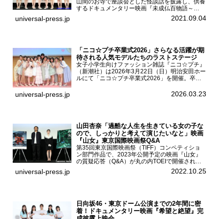
山間のお寺で座談会とした怪談話を披露し、供養
するドキュメンタリー映画『未成仏百物語～
AKB48異界への灯火寺～』の先行プレミア舞台
2021.09.04
universal-press.jp
挨拶が東京・ユナイテッド・シネマ豊洲で開催さ
れ、AKB48メ...
「ニコ☆プチ卒業式2026」さらなる活躍が期
待される人気モデルたちのラストステージ
女子小学生向けファッション雑誌『ニコ☆プチ』
（新潮社）は2026年3月22日（日）明治安田ホー
ルにて「ニコ☆プチ卒業式2026」を開催。卒業
モデルの青島希愛、安藤実桜、井口美怜、かの
ん、末永ひなた、高梨琴乃、土井ありさ、藤田蒼
2026.03.23
universal-press.jp
果、藤中璃子、...
山田杏奈「過酷な人生を生きている女の子な
ので、しっかりと考えて演じたいなと」映画
『山女』東京国際映画祭Q&A
第35回東京国際映画祭（TIFF）コンペティショ
ン部門作品で、2023年公開予定の映画『山女』
の質疑応答（Q&A）が丸の内TOEIで開催され、
主演を務めた女優の山田杏奈、監督の福永壮志が
2022.10.25
universal-press.jp
登壇。本作について語った。映画『山女』第35
回東京国際...
日向坂46・東京ドーム公演までの2年間に密
着！ドキュメンタリー映画『希望と絶望』完
成披露上映会