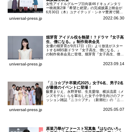
女性アイドルグループ日向坂46ドキュメンタリ
ー映画第2弾『希望と絶望』の完成披露上映会が
6月30日（木）ユナイテッド・シネマ豊洲で開催
され、日向坂46メンバーの加藤史帆、齊藤京
2022.06.30
universal-press.jp
子、佐々木久美、富田鈴花、松田好花の5人が登
壇。舞台挨拶を行った...
畑芽育 アイドル役を熱望！？ドラマ『女子高
生、僧になる。』制作発表会見
女優の畑芽育が9月17日（日）より放送がスター
トするMBS新ドラマ『女子高生、僧になる。』
の制作発表会見に登壇。畑芽育『女子高生、僧に
なる。』制作発表会見畑芽育は本作の出演オファ
ーについて「下白石麦は頭にビックリマークと、
2023.09.14
universal-press.jp
はてなマークが連続...
「ニコ☆プチ卒業式2025」女子6名、男子2名
が最後のイベントに登場！
飯豊まりえ、永野芽郁、生見愛瑠、横浜流星（メ
ンズモデル）らを輩出した女子小学生向けのファ
ッション雑誌『ニコ☆プチ』（新潮社）の「ニコ
☆プチ卒業式2025」が5月6日（火・振休）東京
モード学園コクーンタワーで開催され、卒業モデ
2025.05.07
universal-press.jp
ルの川瀬翠子、外...
原菜乃華がファースト写真集『はなのいろ』