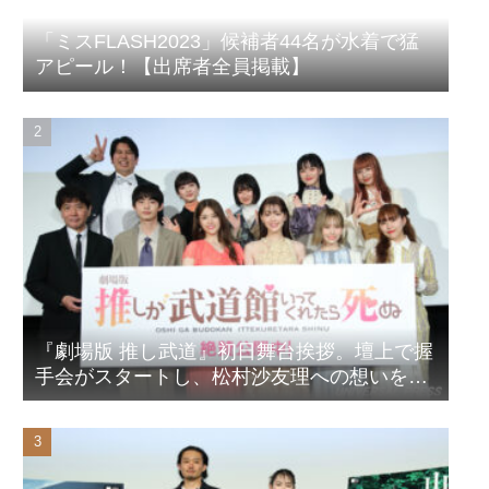
「ミスFLASH2023」候補者44名が水着で猛
アピール！【出席者全員掲載】
『劇場版 推し武道』初日舞台挨拶。壇上で握
手会がスタートし、松村沙友理への想いをア
ピール！？