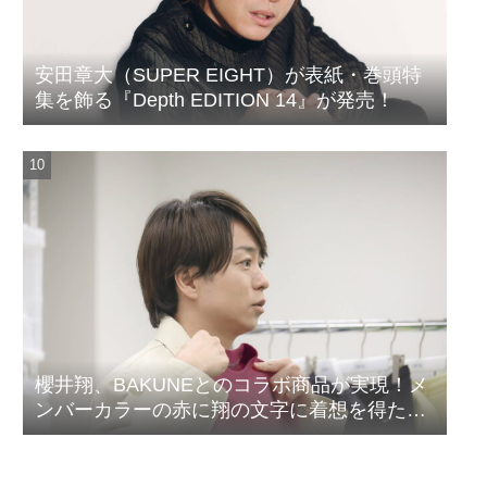
安田章大（SUPER EIGHT）が表紙・巻頭特
集を飾る『Depth EDITION 14』が発売！
櫻井翔、BAKUNEとのコラボ商品が実現！メ
ンバーカラーの赤に翔の文字に着想を得たデ
ザイン