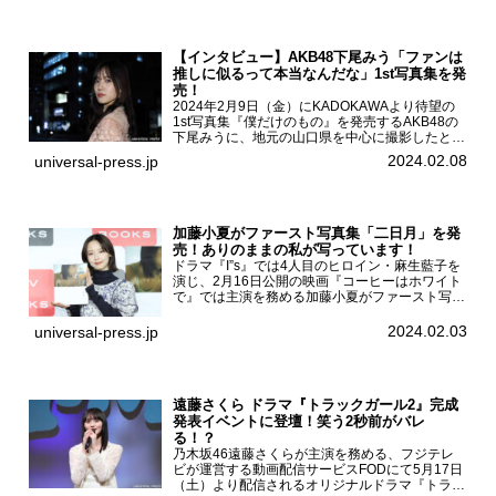
【インタビュー】AKB48下尾みう「ファンは
推しに似るって本当なんだな」1st写真集を発
売！
2024年2月9日（金）にKADOKAWAより待望の
1st写真集『僕だけのもの』を発売するAKB48の
下尾みうに、地元の山口県を中心に撮影したとい
う今回の写真集についてインタビューをお願いし
2024.02.08
universal-press.jp
た。1st写真集『僕だけのもの』を発売する
AKB4...
加藤小夏がファースト写真集「二日月」を発
売！ありのままの私が写っています！
ドラマ『I”s』では4人目のヒロイン・麻生藍子を
演じ、2月16日公開の映画『コーヒーはホワイト
で』では主演を務める加藤小夏がファースト写真
集「二日月」（東京ニュース通信社 刊）の発売
記念イベントをHMV＆BOOKS SHIBUYAで開催
2024.02.03
universal-press.jp
した...
遠藤さくら ドラマ『トラックガール2』完成
発表イベントに登壇！笑う2秒前がバレ
る！？
乃木坂46遠藤さくらが主演を務める、フジテレ
ビが運営する動画配信サービスFODにて5月17日
（土）より配信されるオリジナルドラマ『トラッ