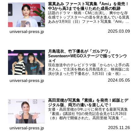
當真あみ ファースト写真集『Ami』を発売！
中3から高3までを撮りためた成長の軌跡
話題のドラマ・映画・CMに出演し、爽やかな存
在感でトップスターへの道を突き進んでいる當真
あみが3月9日（日）ファースト写真集『Ami』
（小学館 刊）の発売記念イベントをHMV＆
BOOKS SHIBUYAで開催した。當真あみファース
2025.03.09
universal-press.jp
ト写真集『...
月島琉衣、竹下優名が「ガルアワ」
Seventeen×WEGOステージで揃ってランウ
ェイ
現在放送中のテレビドラマ版「からかい上手の高
木さん」で主演を務める月島琉衣と、映画版に出
演が決まった竹下優名が、5月3日（金・祝）東
京・国立代々木競技場第一体育館で開催されたフ
2024.05.05
universal-press.jp
ァッション&音楽イベント『Rakuten GirlsAward
...
高田里穂が写真集『素描』を発売！紙版とデ
ジタル版、両方の違いを楽しんで！
女優・高田里穂が3年ぶりに発売する最新写真集
『素描』(講談社 刊)の発売記念会見が11月26日
（水）都内で開催された。高田里穂 写真集『素
描』発売記念会見現在、ドラマDiVE『悪いのは
あなたです』(読売テレビ)に出演するなど女優と
2025.11.26
universal-press.jp
して活躍中...