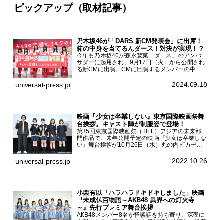
ピックアップ（取材記事）
乃木坂46が「DARS 新CM発表会」に出席！
箱の中身を当てるんダース！対決が実現！？
今年も乃木坂46が森永製菓「ダース」のアンバ
サダーに起用され、9月17日（火）から公開され
る新CMに出演。CMに出演するメンバーの中か
ら岩本蓮加、梅澤美波、遠藤さくら、賀喜遥香、
一ノ瀬美空、菅原咲月が都内にて開催された
2024.09.18
universal-press.jp
「DARS 新CM発表...
映画『少女は卒業しない』東京国際映画祭舞
台挨拶。キャスト陣が制服姿で登場！
第35回東京国際映画祭（TIFF）アジアの未来部
門作品で、来年公開予定の映画『少女は卒業しな
い』舞台挨拶が10月26日（水）丸の内ピカデリ
ーで開催され、出演者の河合優実、小野莉奈、小
宮山莉渚、中井友望、監督の中川駿が登壇。映画
2022.10.26
universal-press.jp
『少女は卒業し...
小栗有以「ハラハラドキドキしました」映画
『未成仏百物語～AKB48 異界への灯火寺
～』先行プレミア舞台挨拶
AKB48メンバー8名が怪談話を持ち寄り、深夜に