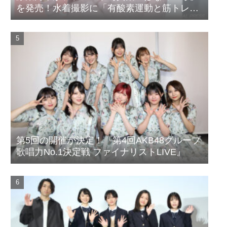
を発売！水着撮影に「有酸素運動と筋トレを
頑張りました」
第5回の開催が決定！『第4回AKB48グループ
歌唱力No.1決定戦 ファイナリストLIVE』