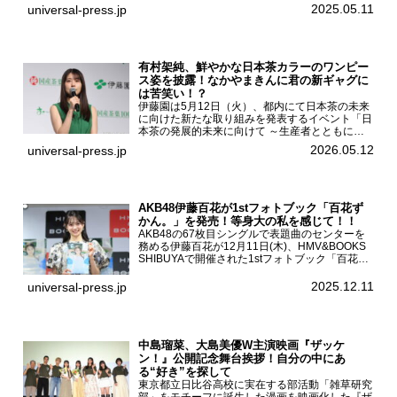
クガール2』の完成発表イベントが５月10日
2025.05.11
universal-press.jp
（土）都内で開催された。FODドラマ『トラック
ガール2』完成発...
有村架純、鮮やかな日本茶カラーのワンピー
ス姿を披露！なかやまきんに君の新ギャグに
は苦笑い！？
伊藤園は5月12日（火）、都内にて日本茶の未来
に向けた新たな取り組みを発表するイベント「日
本茶の発展的未来に向けて ～生産者とともに。
日本茶を世界へ～」を開催。イベントには伊藤園
2026.05.12
universal-press.jp
のCMキャラクターを務める有村架純、伊藤園よ
り志田光正、契約茶...
AKB48伊藤百花が1stフォトブック「百花ず
かん。」を発売！等身大の私を感じて！！
AKB48の67枚目シングルで表題曲のセンターを
務める伊藤百花が12月11日(木)、HMV&BOOKS
SHIBUYAで開催された1stフォトブック「百花ず
かん。」（光文社 刊）発売記念記者会見に登壇
した。AKB48伊藤百花1stフォトブッ...
2025.12.11
universal-press.jp
中島瑠菜、大島美優W主演映画『ザッケ
ン！』公開記念舞台挨拶！自分の中にあ
る“好き”を探して
東京都立日比谷高校に実在する部活動「雑草研究
部」をモチーフに誕生した漫画を映画化した『ザ