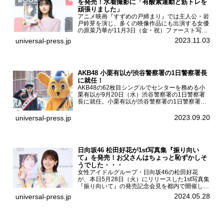
を発売！水着撮影に「有酸素運動と筋トレを
頑張りました」
アニメ映画『すずめの戸締まり』では主人公・岩
戸鈴芽を演じ、多くの映像作品にも出演する女優
の原菜乃華が11月3日（金・祝）ファースト写真
集『はなのいろ』発売記念イベントを
2023.11.03
universal-press.jp
HMV&BOOKS SHIBUYAで開催した。原菜乃華フ
ァースト写真集『...
AKB48 小栗有以が渋谷警察署の1日警察署長
に就任！
AKB48の62枚目シングルでセンターを務める小
栗有以が9月20日（水）渋谷警察署の1日警察署
長に就任。小栗有以が渋谷警察署の1日警察署長
に就任9月21日（木曜）から同月30日（土曜）ま
での10日間実施される令和5年 秋の全国交通安全
2023.09.20
universal-press.jp
運動に...
日向坂46 松田好花が1st写真集『振り向い
て』を発売！お父さんはちょっと恥ずかしそ
うでした・・・
女性アイドルグループ・日向坂46の松田好花
が、本日5月28日（火）にリリースした1st写真集
『振り向いて』の発売記念会見を都内で開催し
た。日向坂46 松田好花1st写真集『振り向いて』
2024.05.28
universal-press.jp
発売記念会見写真集では日向坂46の松田好花を
カナダ・バン...