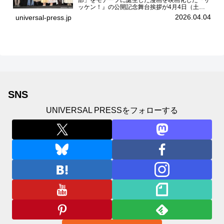
ッケン！』の公開記念舞台挨拶が4月4日（土）
ユナイテッドシネマお台場で開催され、出演者の
2026.04.04
universal-press.jp
中島瑠菜、大島美優、八神遼介（ICEx）、阿佐
辰美、豊島心桜、仲...
SNS
UNIVERSAL PRESSをフォローする