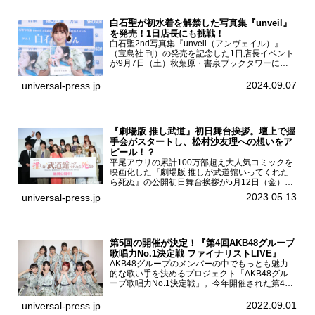
白石聖が初水着を解禁した写真集『unveil』
を発売！1日店長にも挑戦！
白石聖2nd写真集『unveil（アンヴェイル）』
（宝島社 刊）の発売を記念した1日店長イベント
が9月7日（土）秋葉原・書泉ブックタワーにて
開催された。白石聖2nd写真集『unveil』の発売
を記念し1日店長イベントを開催した本写真集は
2024.09.07
universal-press.jp
25...
『劇場版 推し武道』初日舞台挨拶。壇上で握
手会がスタートし、松村沙友理への想いをア
ピール！？
平尾アウリの累計100万部超え大人気コミックを
映画化した『劇場版 推しが武道館いってくれた
ら死ぬ』の公開初日舞台挨拶が5月12日（金）新
宿バルト9で開催され、出演者の松村沙友理、中
2023.05.13
universal-press.jp
村里帆、MOMO(@onefive)、KANO(@onefi...
第5回の開催が決定！『第4回AKB48グループ
歌唱力No.1決定戦 ファイナリストLIVE』
AKB48グループのメンバーの中でもっとも魅力
的な歌い手を決めるプロジェクト「AKB48グル
ープ歌唱力No.1決定戦」。今年開催された第4回
決勝大会でベスト8に勝ち進んだメンバーらによ
る一夜限りのライブイベント「ファイナリスト
2022.09.01
universal-press.jp
LIVE」が8...