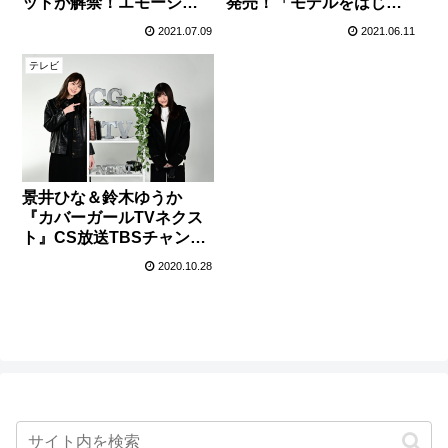
ットが解禁！エモーショ
発売！「モデルをはじめ
ナルな仕上がりに！
た頃から１つの目標だっ
2021.07.09
2021.06.11
た」
テレビ
景井ひな＆鈴木ゆうか
『カバーガールTVネクス
ト』CS放送TBSチャンネ
ル1で放送スタート
2020.10.28