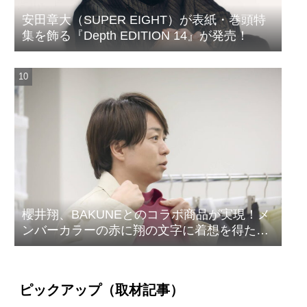
安田章大（SUPER EIGHT）が表紙・巻頭特
集を飾る『Depth EDITION 14』が発売！
櫻井翔、BAKUNEとのコラボ商品が実現！メ
ンバーカラーの赤に翔の文字に着想を得たデ
ザイン
ピックアップ（取材記事）