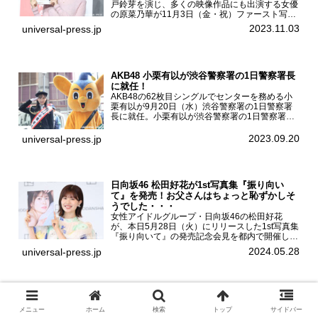
戸鈴芽を演じ、多くの映像作品にも出演する女優
の原菜乃華が11月3日（金・祝）ファースト写真
集『はなのいろ』発売記念イベントを
2023.11.03
universal-press.jp
HMV&BOOKS SHIBUYAで開催した。原菜乃華フ
ァースト写真集『...
AKB48 小栗有以が渋谷警察署の1日警察署長
に就任！
AKB48の62枚目シングルでセンターを務める小
栗有以が9月20日（水）渋谷警察署の1日警察署
長に就任。小栗有以が渋谷警察署の1日警察署長
に就任9月21日（木曜）から同月30日（土曜）ま
での10日間実施される令和5年 秋の全国交通安全
2023.09.20
universal-press.jp
運動に...
日向坂46 松田好花が1st写真集『振り向い
て』を発売！お父さんはちょっと恥ずかしそ
うでした・・・
女性アイドルグループ・日向坂46の松田好花
が、本日5月28日（火）にリリースした1st写真集
『振り向いて』の発売記念会見を都内で開催し
た。日向坂46 松田好花1st写真集『振り向いて』
2024.05.28
universal-press.jp
発売記念会見写真集では日向坂46の松田好花を
カナダ・バン...
當真あみ ファースト写真集『Ami』を発売！
中3から高3までを撮りためた成長の軌跡
メニュー
ホーム
検索
トップ
サイドバー