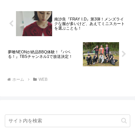
南沙良『FRAY I.D』第3弾！メンズライ
クな服が多いけど、あえてミニスカート
を選ぶことも！
夢喰NEONが絶品BBQ体験！『バベ
る！』TBSチャンネル1で放送決定！
ホーム
WEB