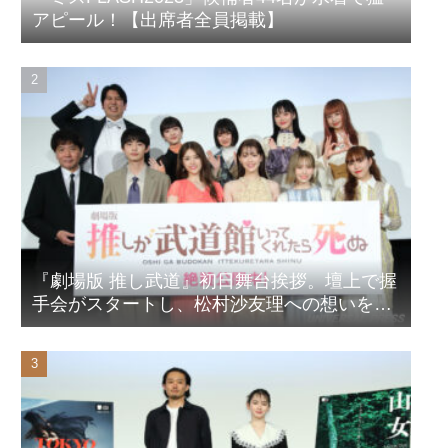
アピール！【出席者全員掲載】
『劇場版 推し武道』初日舞台挨拶。壇上で握
手会がスタートし、松村沙友理への想いをア
ピール！？