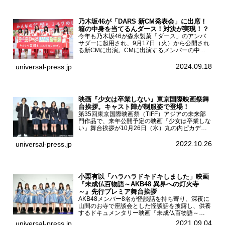
乃木坂46が「DARS 新CM発表会」に出席！
箱の中身を当てるんダース！対決が実現！？
今年も乃木坂46が森永製菓「ダース」のアンバ
サダーに起用され、9月17日（火）から公開され
る新CMに出演。CMに出演するメンバーの中か
ら岩本蓮加、梅澤美波、遠藤さくら、賀喜遥香、
一ノ瀬美空、菅原咲月が都内にて開催された
2024.09.18
universal-press.jp
「DARS 新CM発表...
映画『少女は卒業しない』東京国際映画祭舞
台挨拶。キャスト陣が制服姿で登場！
第35回東京国際映画祭（TIFF）アジアの未来部
門作品で、来年公開予定の映画『少女は卒業しな
い』舞台挨拶が10月26日（水）丸の内ピカデリ
ーで開催され、出演者の河合優実、小野莉奈、小
宮山莉渚、中井友望、監督の中川駿が登壇。映画
2022.10.26
universal-press.jp
『少女は卒業し...
小栗有以「ハラハラドキドキしました」映画
『未成仏百物語～AKB48 異界への灯火寺
～』先行プレミア舞台挨拶
AKB48メンバー8名が怪談話を持ち寄り、深夜に
山間のお寺で座談会とした怪談話を披露し、供養
するドキュメンタリー映画『未成仏百物語～
AKB48異界への灯火寺～』の先行プレミア舞台
2021.09.04
universal-press.jp