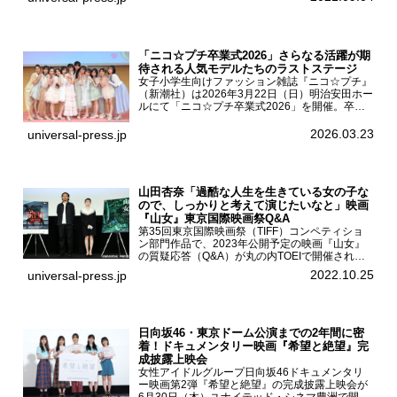
挨拶が東京・ユナイテッド・シネマ豊洲で開催さ
れ、AKB48メ...
「ニコ☆プチ卒業式2026」さらなる活躍が期
待される人気モデルたちのラストステージ
女子小学生向けファッション雑誌『ニコ☆プチ』
（新潮社）は2026年3月22日（日）明治安田ホー
ルにて「ニコ☆プチ卒業式2026」を開催。卒業
モデルの青島希愛、安藤実桜、井口美怜、かの
ん、末永ひなた、高梨琴乃、土井ありさ、藤田蒼
2026.03.23
universal-press.jp
果、藤中璃子、...
山田杏奈「過酷な人生を生きている女の子な
ので、しっかりと考えて演じたいなと」映画
『山女』東京国際映画祭Q&A
第35回東京国際映画祭（TIFF）コンペティショ
ン部門作品で、2023年公開予定の映画『山女』
の質疑応答（Q&A）が丸の内TOEIで開催され、
主演を務めた女優の山田杏奈、監督の福永壮志が
2022.10.25
universal-press.jp
登壇。本作について語った。映画『山女』第35
回東京国際...
日向坂46・東京ドーム公演までの2年間に密
着！ドキュメンタリー映画『希望と絶望』完
成披露上映会
女性アイドルグループ日向坂46ドキュメンタリ
ー映画第2弾『希望と絶望』の完成披露上映会が
6月30日（木）ユナイテッド・シネマ豊洲で開催