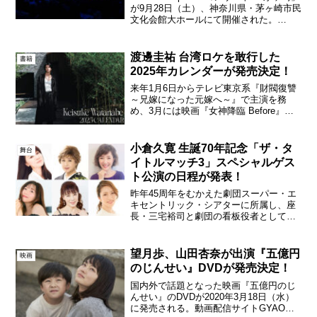
が9月28日（土）、神奈川県・茅ヶ崎市民
文化会館大ホールにて開催された。
BEGIN Special コンサート in 茅ヶ崎この
コンサートは、地元のFMラジオ局「茅ヶ
崎エフエム」が10...
渡邊圭祐 台湾ロケを敢行した
書籍
2025年カレンダーが発売決定！
来年1月6日からテレビ東京系『財閥復讐
～兄嫁になった元嫁へ～』で主演を務
め、3月には映画『女神降臨 Before』、5
月には『女神降臨 After』が公開される渡
邊圭祐が、「渡邊圭祐 2025.1-2025.12 カ
レンダー“Yes, We...
小倉久寛 生誕70年記念「ザ・タ
舞台
イトルマッチ3」スペシャルゲス
ト公演の日程が発表！
昨年45周年をむかえた劇団スーパー・エ
キセントリック・シアターに所属し、座
長・三宅裕司と劇団の看板役者として、
三宅の片腕を担ってきた小倉久寛。その
小倉の生誕70年を記念したコントライブ
『小倉久寛 生誕70年記念 コントライブ
望月歩、山田杏奈が出演『五億円
映画
ザ・タイトルマ...
のじんせい』DVDが発売決定！
国内外で話題となった映画『五億円のじ
んせい』のDVDが2020年3月18日（水）
に発売される。動画配信サイトGYAOと