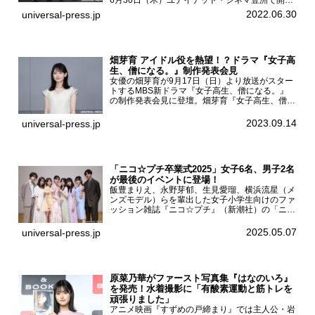
され、日向坂46メンバーの加藤史帆、齊藤京
2022.06.30
universal-press.jp
子、佐々木久美、富田鈴花、松田好花の5人が登
壇。舞台挨拶を行った...
畑芽育 アイドル役を熱望！？ドラマ『女子高
生、僧になる。』制作発表会見
女優の畑芽育が9月17日（日）より放送がスター
トするMBS新ドラマ『女子高生、僧になる。』
の制作発表会見に登壇。畑芽育『女子高生、僧に
なる。』制作発表会見畑芽育は本作の出演オファ
ーについて「下白石麦は頭にビックリマークと、
2023.09.14
universal-press.jp
はてなマークが連続...
「ニコ☆プチ卒業式2025」女子6名、男子2名
が最後のイベントに登場！
飯豊まりえ、永野芽郁、生見愛瑠、横浜流星（メ
ンズモデル）らを輩出した女子小学生向けのファ
ッション雑誌『ニコ☆プチ』（新潮社）の「ニコ
☆プチ卒業式2025」が5月6日（火・振休）東京
モード学園コクーンタワーで開催され、卒業モデ
2025.05.07
universal-press.jp
ルの川瀬翠子、外...
原菜乃華がファースト写真集『はなのいろ』
を発売！水着撮影に「有酸素運動と筋トレを
頑張りました」
アニメ映画『すずめの戸締まり』では主人公・岩