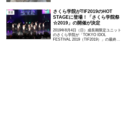
大手芸能事務所アミューズがタッグを組
み、「NEW CINEMA PROJECT」を始
動。同プロジェクトは、これからの時代
さくら学院がTIF2019のHOT
音楽
を...
STAGEに登場！「さくら学院祭
☆2019」の開催が決定
2019年8月4日（日）成長期限定ユニット
のさくら学院が「TOKYO IDOL
FESTIVAL 2019（TIF2019）」の最終日
HOT STAGE(Zepp DiverCity)に登場し
た。メンバーより2019年10月19（土）、
20...