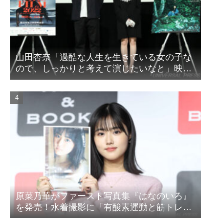
山田杏奈「過酷な人生を生きている女の子な
ので、しっかりと考えて演じたいなと」映画
『山女』東京国際映画祭Q&A
原菜乃華がファースト写真集『はなのいろ』
を発売！水着撮影に「有酸素運動と筋トレを
頑張りました」