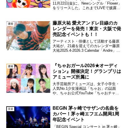
11月22日(金)に、Newシングル「Flower」
をリリースした。これまでLIVEで披露し
てきた新曲の待望の音源化。カメレオ
ン・ライム・ウーピーパイ「Flower」今
作は、花の様にゆらゆら揺れる複雑な
藤原大祐 愛犬アンドレ目線のカ
書籍
感...
レンダーを発売！東京・大阪で発
売記念イベントも！！
アーティスト・俳優として活動する藤原
大祐が、21歳を迎えてのカレンダー藤原
大祐2025.4-2026.3 Calendar「Andre」と
オリジナルグッズを発売することが決定
した。藤原大祐2025.4-2026.3
Calendar「And...
『ちゃおガール2026★オーディ
書籍
ション』開催決定！グランプリは
アミューズ所属に
大手芸能所アミューズは、女子小学生・
人気No.1少女漫画誌「ちゃお」の誌面
や、ちゃお公式YouTube「ちゃおチャン
ネル」などで活動するタレントを選抜す
る「ちゃおガールオーディション」を
2026年も実施する。ちゃおガール（写真
BEGIN 茅ヶ崎でサザンの名曲を
音楽
左上より）：井...
カバー！茅ヶ崎エフエム開局1周
年記念イベント
「BEGIN Special コンサート in 茅ヶ崎」