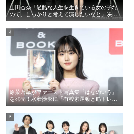
山田杏奈「過酷な人生を生きている女の子な
ので、しっかりと考えて演じたいなと」映画
『山女』東京国際映画祭Q&A
原菜乃華がファースト写真集『はなのいろ』
を発売！水着撮影に「有酸素運動と筋トレを
頑張りました」