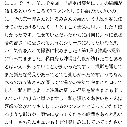
に…』でした。そこで今回、『辞令は突然に…』の続編が
始まるというところで1ファンとしても喜びが大きいの
に、その京一郎さんとはるみさんの姪という大役を私に任
せていただけるなんて…！とすごく光栄に思いました！嬉
しかったです。任せていただいたからには同じように視聴
者の皆さまに愛されるようなシリーズになりたいなと思
い、気合を入れて撮影に挑みました！第1弾は沖縄へ撮影
に行ってきました。私自身も沖縄は何度か訪れたことある
とはいえ、知らないことが多かったです…！撮影を通して
また新たな発見があってとても楽しかったです。うちなん
ちゅの方々皆さんが優しくて温かい空気で包まれたロケで
した！私と同じように沖縄の新しい発見を皆さまにも楽し
んでいただけると思いますし、私が演じるあおいちゃんは
喜怒哀楽がハッキリしているのでクスッと笑っていただけ
るような部分や、爽快になってくださる瞬間もあると思い
ます！もちろんキュンも！ぜひ楽しみにしていてください