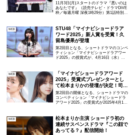
11月3日(月)スタートのドラマ『悪いのは
あなたです』（読売テレビ・ドラマDiVE
枠／毎週月曜 深夜1時29分）第1話特別先
行試写会が10月31日(金)都内で開催さ
れ、出演者の工藤美桜・山中柔太朗
（M!LK）・小川史記（BUDDiiS）・加...
STU48「マイナビショードラア
WEB
ワード2025」新人賞を受賞！久
留島優果が登壇
第2回目となる、ショートドラマのコンペ
ティション「マイナビショードラアワー
ド2025」の授賞式が、4月16日（水）都
内で開催され、瀬戸内7県を拠点とする女
性アイドルグループSTU48の公式tiktok作
品『ゴシップ！』が新人賞を受賞。2.5...
「マイナビショードラアワード
WEB
2025」受賞式プレゼンターとし
て松本まりかの登壇が決定！司会
は森香澄
第2回目の開催となる、ショートドラマの
コンペティション「マイナビショードラ
アワード2025」の受賞式が2025年4月16
日（水）都内にて開催される。受賞式に
は俳優の松本まりかが登壇し、最終結果
の発表および賞の贈呈、“縦型ショート動
松本まりか主演 ショードラ初の
WEB
画”をテー...
連続サスペンスドラマ『この顔で
あってる？』配信開始！