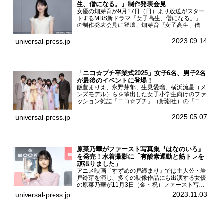
生、僧になる。』制作発表会見
女優の畑芽育が9月17日（日）より放送がスター
トするMBS新ドラマ『女子高生、僧になる。』
の制作発表会見に登壇。畑芽育『女子高生、僧に
なる。』制作発表会見畑芽育は本作の出演オファ
ーについて「下白石麦は頭にビックリマークと、
2023.09.14
universal-press.jp
はてなマークが連続...
「ニコ☆プチ卒業式2025」女子6名、男子2名
が最後のイベントに登場！
飯豊まりえ、永野芽郁、生見愛瑠、横浜流星（メ
ンズモデル）らを輩出した女子小学生向けのファ
ッション雑誌『ニコ☆プチ』（新潮社）の「ニコ
☆プチ卒業式2025」が5月6日（火・振休）東京
モード学園コクーンタワーで開催され、卒業モデ
2025.05.07
universal-press.jp
ルの川瀬翠子、外...
原菜乃華がファースト写真集『はなのいろ』
を発売！水着撮影に「有酸素運動と筋トレを
頑張りました」
アニメ映画『すずめの戸締まり』では主人公・岩
戸鈴芽を演じ、多くの映像作品にも出演する女優
の原菜乃華が11月3日（金・祝）ファースト写真
集『はなのいろ』発売記念イベントを
2023.11.03
universal-press.jp
HMV&BOOKS SHIBUYAで開催した。原菜乃華フ
ァースト写真集『...