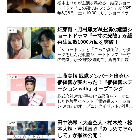
松本まりかが主演を務める、縦型ショー
トドラマ『この顔であってる？』が2025
年3月8日（土）10:00より、ショードラア
カウント（TikTok、Instagram、
LINEVOOM ほか）にて順次配信される。
松本まりか『この顔であってる？』...
畑芽育・野村康太W主演の縦型シ
WEB
ョートドラマ『一寸の光陰』が総
再生回数1000万回を突破！
「ショードラ」と「ごっこ倶楽部」がタ
ッグを組んだ縦型ショートドラマ『一寸
の光陰』が公開後2週間で、総再生回数
1000万を突破し、大きな反響を呼んでい
る。畑芽育と野村康太が主演のリメイク
版「一寸の光陰」は、8月30日・31日に
工藤美桜 戦隊メンバーと出会い
その他
TikTok・I...
価値観が変わった！『価値観ステ
ーション with』オープニングイ
ベント
株式会社withが手掛ける恋旅をテーマに
した体験型イベント『価値観ステーショ
ン with』のオープニングイベントが4月
27日（木）都内にて開催され、お笑い芸
人でボディビルダーのなかやまきんに
君、女優の工藤美桜が駅長として登場し
田中洸希・大倉空人・柏木悠・松
WEB
た。なかやまき...
本大輝・草川直弥『みつめてそら
して』が順次公開！