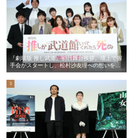
『劇場版 推し武道』初日舞台挨拶。壇上で握
手会がスタートし、松村沙友理への想いをア
ピール！？