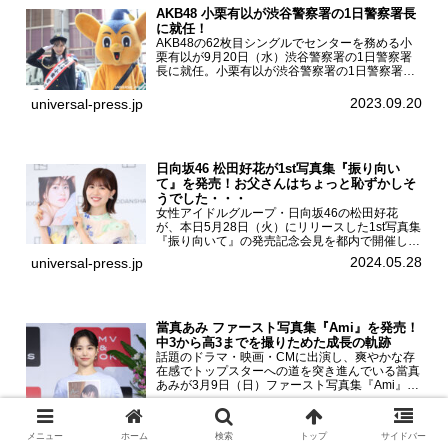
AKB48 小栗有以が渋谷警察署の1日警察署長
に就任！
AKB48の62枚目シングルでセンターを務める小
栗有以が9月20日（水）渋谷警察署の1日警察署
長に就任。小栗有以が渋谷警察署の1日警察署長
に就任9月21日（木曜）から同月30日（土曜）ま
での10日間実施される令和5年 秋の全国交通安全
2023.09.20
universal-press.jp
運動に...
日向坂46 松田好花が1st写真集『振り向い
て』を発売！お父さんはちょっと恥ずかしそ
うでした・・・
女性アイドルグループ・日向坂46の松田好花
が、本日5月28日（火）にリリースした1st写真集
『振り向いて』の発売記念会見を都内で開催し
た。日向坂46 松田好花1st写真集『振り向いて』
2024.05.28
universal-press.jp
発売記念会見写真集では日向坂46の松田好花を
カナダ・バン...
當真あみ ファースト写真集『Ami』を発売！
中3から高3までを撮りためた成長の軌跡
話題のドラマ・映画・CMに出演し、爽やかな存
在感でトップスターへの道を突き進んでいる當真
あみが3月9日（日）ファースト写真集『Ami』
（小学館 刊）の発売記念イベントをHMV＆
BOOKS SHIBUYAで開催した。當真あみファース
2025.03.09
universal-press.jp
ト写真集『...
メニュー
ホーム
検索
トップ
サイドバー