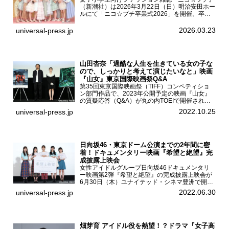
（新潮社）は2026年3月22日（日）明治安田ホー
ルにて「ニコ☆プチ卒業式2026」を開催。卒業
モデルの青島希愛、安藤実桜、井口美怜、かの
ん、末永ひなた、高梨琴乃、土井ありさ、藤田蒼
2026.03.23
universal-press.jp
果、藤中璃子、...
山田杏奈「過酷な人生を生きている女の子な
ので、しっかりと考えて演じたいなと」映画
『山女』東京国際映画祭Q&A
第35回東京国際映画祭（TIFF）コンペティショ
ン部門作品で、2023年公開予定の映画『山女』
の質疑応答（Q&A）が丸の内TOEIで開催され、
主演を務めた女優の山田杏奈、監督の福永壮志が
2022.10.25
universal-press.jp
登壇。本作について語った。映画『山女』第35
回東京国際...
日向坂46・東京ドーム公演までの2年間に密
着！ドキュメンタリー映画『希望と絶望』完
成披露上映会
女性アイドルグループ日向坂46ドキュメンタリ
ー映画第2弾『希望と絶望』の完成披露上映会が
6月30日（木）ユナイテッド・シネマ豊洲で開催
され、日向坂46メンバーの加藤史帆、齊藤京
2022.06.30
universal-press.jp
子、佐々木久美、富田鈴花、松田好花の5人が登
壇。舞台挨拶を行った...
畑芽育 アイドル役を熱望！？ドラマ『女子高