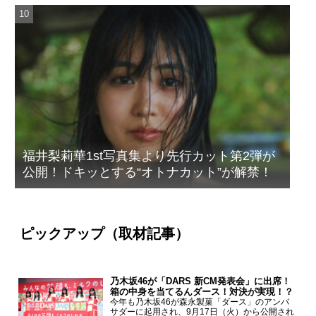
福井梨莉華1st写真集より先行カット第2弾が
公開！ドキッとする“オトナカット”が解禁！
ピックアップ（取材記事）
乃木坂46が「DARS 新CM発表会」に出席！
箱の中身を当てるんダース！対決が実現！？
今年も乃木坂46が森永製菓「ダース」のアンバ
サダーに起用され、9月17日（火）から公開され