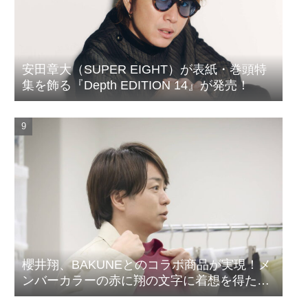
安田章大（SUPER EIGHT）が表紙・巻頭特
集を飾る『Depth EDITION 14』が発売！
櫻井翔、BAKUNEとのコラボ商品が実現！メ
ンバーカラーの赤に翔の文字に着想を得たデ
ザイン