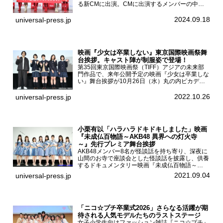
る新CMに出演。CMに出演するメンバーの中か
ら岩本蓮加、梅澤美波、遠藤さくら、賀喜遥香、
一ノ瀬美空、菅原咲月が都内にて開催された
2024.09.18
universal-press.jp
「DARS 新CM発表...
映画『少女は卒業しない』東京国際映画祭舞
台挨拶。キャスト陣が制服姿で登場！
第35回東京国際映画祭（TIFF）アジアの未来部
門作品で、来年公開予定の映画『少女は卒業しな
い』舞台挨拶が10月26日（水）丸の内ピカデリ
ーで開催され、出演者の河合優実、小野莉奈、小
宮山莉渚、中井友望、監督の中川駿が登壇。映画
2022.10.26
universal-press.jp
『少女は卒業し...
小栗有以「ハラハラドキドキしました」映画
『未成仏百物語～AKB48 異界への灯火寺
～』先行プレミア舞台挨拶
AKB48メンバー8名が怪談話を持ち寄り、深夜に
山間のお寺で座談会とした怪談話を披露し、供養
するドキュメンタリー映画『未成仏百物語～
AKB48異界への灯火寺～』の先行プレミア舞台
2021.09.04
universal-press.jp
挨拶が東京・ユナイテッド・シネマ豊洲で開催さ
れ、AKB48メ...
「ニコ☆プチ卒業式2026」さらなる活躍が期
待される人気モデルたちのラストステージ
女子小学生向けファッション雑誌『ニコ☆プチ』