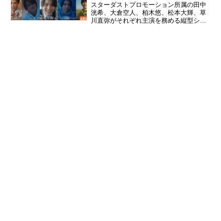
スターダストプロモーション所属の田中
洸希、大倉空人、柏木悠、松本大輝、草
川直弥がそれぞれ主演を務める縦型ショ
ートドラマ『みつめてそらして
moratorium-』が2024年12月18日（水）
18:00より、TikTokを始めとするショード
ラ...