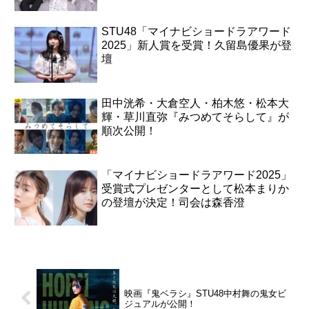
STU48「マイナビショードラアワード
2025」新人賞を受賞！久留島優果が登
壇
田中洸希・大倉空人・柏木悠・松本大
輝・草川直弥『みつめてそらして』が
順次公開！
「マイナビショードラアワード2025」
受賞式プレゼンターとして松本まりか
の登壇が決定！司会は森香澄
映画『鬼ベラシ』STU48中村舞の鬼女ビ
ジュアルが公開！