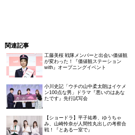
関連記事
工藤美桜 戦隊メンバーと出会い価値観
が変わった！『価値観ステーション
with』オープニングイベント
小川史記「ウチの山中柔太朗はイケメ
ン100点な男」ドラマ『悪いのはあな
たです』先行試写会
【ショードラ】平子祐希、ゆうちゃ
み、山崎怜奈が人間性丸出しの考察合
戦！『とある一室で』