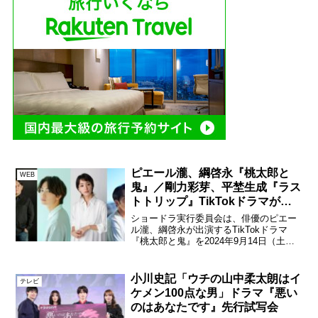
ピエール瀧、綱啓永『桃太郎と
WEB
鬼』／剛力彩芽、平埜生成『ラス
トトリップ』TikTokドラマが順
次配信！
ショードラ実行委員会は、俳優のピエー
ル瀧、綱啓永が出演するTikTokドラマ
『桃太郎と鬼』を2024年9月14日（土）
に、剛力彩芽、平埜生成が出演する
TikTokドラマ『ラストトリップ』を2024
年9月20日（金）より順次、ショードラ
小川史記「ウチの山中柔太朗はイ
テレビ
Tik...
ケメン100点な男」ドラマ『悪い
のはあなたです』先行試写会