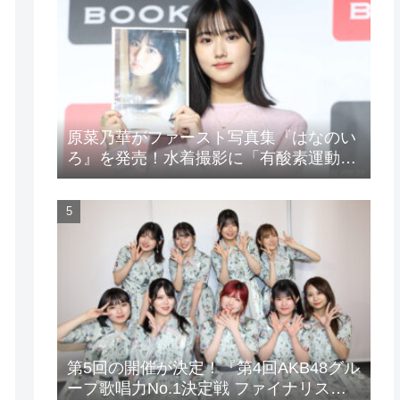
原菜乃華がファースト写真集『はなのい
ろ』を発売！水着撮影に「有酸素運動と
筋トレを頑張りました」
第5回の開催が決定！『第4回AKB48グル
ープ歌唱力No.1決定戦 ファイナリスト