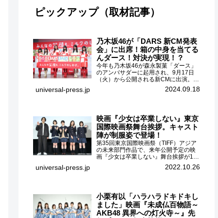
ピックアップ（取材記事）
乃木坂46が「DARS 新CM発表
会」に出席！箱の中身を当てる
んダース！対決が実現！？
今年も乃木坂46が森永製菓「ダース」
のアンバサダーに起用され、9月17日
（火）から公開される新CMに出演。
CMに出演するメンバーの中から岩本蓮
2024.09.18
universal-press.jp
加、梅澤美波、遠藤さくら、賀喜遥
香、一ノ瀬美空、菅原咲月が都内にて
開催された「DARS 新CM発表...
映画『少女は卒業しない』東京
国際映画祭舞台挨拶。キャスト
陣が制服姿で登場！
第35回東京国際映画祭（TIFF）アジア
の未来部門作品で、来年公開予定の映
画『少女は卒業しない』舞台挨拶が10
月26日（水）丸の内ピカデリーで開催
2022.10.26
universal-press.jp
され、出演者の河合優実、小野莉奈、
小宮山莉渚、中井友望、監督の中川駿
が登壇。映画『少女は卒業し...
小栗有以「ハラハラドキドキし
ました」映画『未成仏百物語～
AKB48 異界への灯火寺～』先