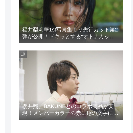
福井梨莉華1st写真集より先行カット第2
弾が公開！ドキッとする“オトナカッ
ト”が解禁！
櫻井翔、BAKUNEとのコラボ商品が実
現！メンバーカラーの赤に翔の文字に着
想を得たデザイン