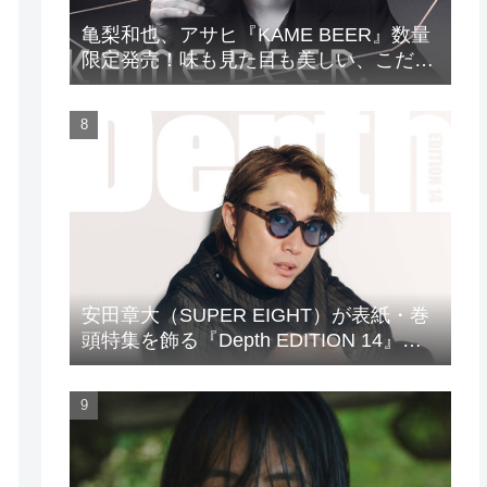
亀梨和也、アサヒ『KAME BEER』数量
限定発売！味も見た目も美しい、こだわ
りのビールがついに完成
安田章大（SUPER EIGHT）が表紙・巻
頭特集を飾る『Depth EDITION 14』が
発売！