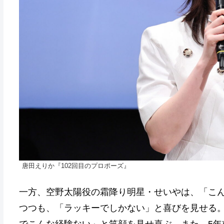
唐田えりか『102回目のプロポーズ』
一方、空野太陽役の霜降り明星・せいやは、「こ
つつも、「ラッキーでしかない」と喜びを見せる