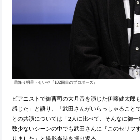
霜降り明星・せいや『102回目のプロポーズ』
ピアニストで御曹司の大月音を演じた伊藤健太郎
感じた」と語り、「武田さんがいらっしゃること
との共演については「2人に比べて、そんなに御一
数少ないシーンの中でも武田さんに『このセリフ
りました」と撮影当時を振り返る。