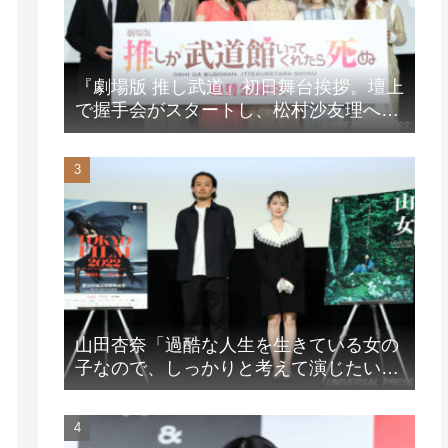
『劇場版 推し武道』初日舞台挨拶。壇上
で握手会がスタートし、松村沙友理への
想いをアピール！？
山田杏奈「過酷な人生を生きている女の
子なので、しっかりと考えて演じたいな
と」映画『山女』東京国際映画祭Q&A