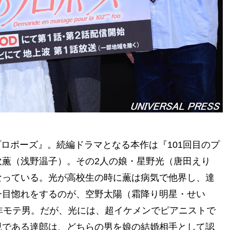
のプロポーズ』。続編ドラマとなる本作は『101回目のプ
薫（浅野温子）。その2人の娘・星野光（唐田えり
なっている。光が高校生の時に薫は病気で他界し、達
一目惚れをするのが、空野太陽（霜降り明星・せい
非モテ男。だが、光には、超イケメンでピアニストで
親である達郎は、どちらの男を娘の結婚相手として認