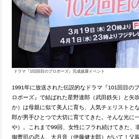
ドラマ『102回目のプロポーズ』完成披露イベント
1991年に放送された伝説的なドラマ『101回目
ロポーズ』で結ばれた星野達郎（武田鉄矢）と矢吹
か）は母親に似て美人に育ち、人気チェリストと
郎が男手ひとつで大切に育ててきた。そんな光に
や）。これまで99回、女性にフラれ続けてきた、
御曹司の恋人、大月音（伊藤健太郎）がいて！父