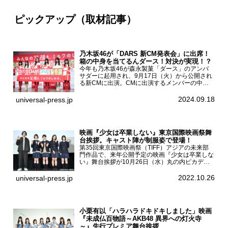
ピックアップ（取材記事）
乃木坂46が「DARS 新CM発表会」に出席！
箱の中身を当てるんダース！対決が実現！？
今年も乃木坂46が森永製菓「ダース」のアンバ
サダーに起用され、9月17日（火）から公開され
る新CMに出演。CMに出演するメンバーの中か
ら岩本蓮加、梅澤美波、遠藤さくら、賀喜遥香、
一ノ瀬美空、菅原咲月が都内にて開催された
2024.09.18
universal-press.jp
「DARS 新CM発表...
映画『少女は卒業しない』東京国際映画祭舞
台挨拶。キャスト陣が制服姿で登場！
第35回東京国際映画祭（TIFF）アジアの未来部
門作品で、来年公開予定の映画『少女は卒業しな
い』舞台挨拶が10月26日（水）丸の内ピカデリ
ーで開催され、出演者の河合優実、小野莉奈、小
宮山莉渚、中井友望、監督の中川駿が登壇。映画
2022.10.26
universal-press.jp
『少女は卒業し...
小栗有以「ハラハラドキドキしました」映画
『未成仏百物語～AKB48 異界への灯火寺
～』先行プレミア舞台挨拶