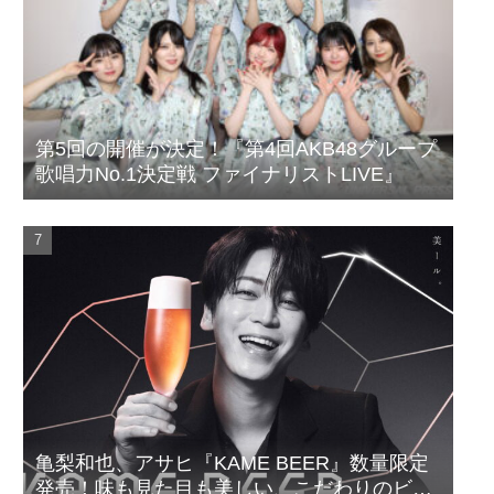
第5回の開催が決定！『第4回AKB48グループ
歌唱力No.1決定戦 ファイナリストLIVE』
亀梨和也、アサヒ『KAME BEER』数量限定
発売！味も見た目も美しい、こだわりのビー