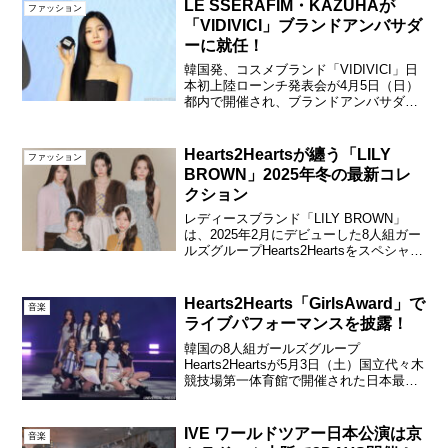
LE SSERAFIM・KAZUHAが
ファッション
「VIDIVICI」ブランドアンバサダ
ーに就任！
韓国発、コスメブランド「VIDIVICI」日
本初上陸ローンチ発表会が4月5日（日）
都内で開催され、ブランドアンバサダー
を務めるLE SSERAFIMのメンバー
KAZUHAが登場した。LE SSERAFIM・
KAZUHA「VIDIVICI」日...
Hearts2Heartsが纏う「LILY
ファッション
BROWN」2025年冬の最新コレ
クション
レディースブランド「LILY BROWN」
は、2025年2月にデビューした8人組ガー
ルズグループHearts2Heartsをスペシャル
モデルに迎えた年間プロジェクトを2025
年10月よりスタートする。
Hearts2Hearts「LILY B...
Hearts2Hearts「GirlsAward」で
音楽
ライブパフォーマンスを披露！
韓国の8人組ガールズグループ
Hearts2Heartsが5月3日（土）国立代々木
競技場第一体育館で開催された日本最大
級のファッション＆音楽イベント
「Rakuten GirlsAward 2025
SPRING/SUMMER」でライブパフォー...
IVE ワールドツアー日本公演は京
音楽