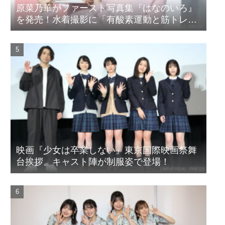
原菜乃華がファースト写真集『はなのいろ』
を発売！水着撮影に「有酸素運動と筋トレを
頑張りました」
映画『少女は卒業しない』東京国際映画祭舞
台挨拶。キャスト陣が制服姿で登場！