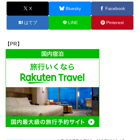
X
Bluesky
Facebook
はてブ
LINE
Pinterest
【PR】