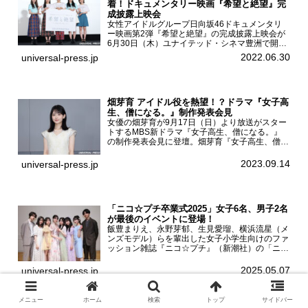
着！ドキュメンタリー映画『希望と絶望』完
成披露上映会
女性アイドルグループ日向坂46ドキュメンタリ
ー映画第2弾『希望と絶望』の完成披露上映会が
6月30日（木）ユナイテッド・シネマ豊洲で開催
され、日向坂46メンバーの加藤史帆、齊藤京
2022.06.30
universal-press.jp
子、佐々木久美、富田鈴花、松田好花の5人が登
壇。舞台挨拶を行った...
畑芽育 アイドル役を熱望！？ドラマ『女子高
生、僧になる。』制作発表会見
女優の畑芽育が9月17日（日）より放送がスター
トするMBS新ドラマ『女子高生、僧になる。』
の制作発表会見に登壇。畑芽育『女子高生、僧に
なる。』制作発表会見畑芽育は本作の出演オファ
ーについて「下白石麦は頭にビックリマークと、
2023.09.14
universal-press.jp
はてなマークが連続...
「ニコ☆プチ卒業式2025」女子6名、男子2名
が最後のイベントに登場！
飯豊まりえ、永野芽郁、生見愛瑠、横浜流星（メ
ンズモデル）らを輩出した女子小学生向けのファ
ッション雑誌『ニコ☆プチ』（新潮社）の「ニコ
☆プチ卒業式2025」が5月6日（火・振休）東京
モード学園コクーンタワーで開催され、卒業モデ
2025.05.07
universal-press.jp
ルの川瀬翠子、外...
メニュー
ホーム
検索
トップ
サイドバー