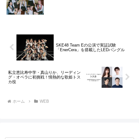
SKE48 Team Eの公演で実証試験
「EnerCera」を搭載したLEDバングル
私立恵比寿中学・真山りか、リーディン
グ・オペラに初挑戦！情熱的な歌姫トス
カ役
ホーム
WEB