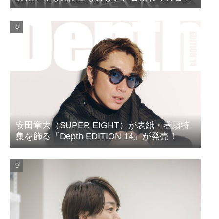
ルがついに完成
安田章大（SUPER EIGHT）が表紙・巻頭特
集を飾る『Depth EDITION 14』が発売！