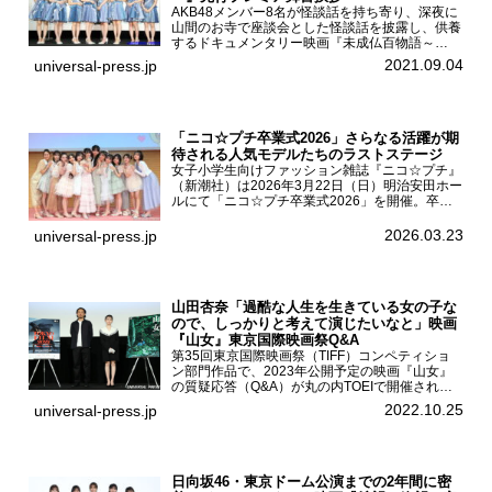
AKB48メンバー8名が怪談話を持ち寄り、深夜に
山間のお寺で座談会とした怪談話を披露し、供養
するドキュメンタリー映画『未成仏百物語～
AKB48異界への灯火寺～』の先行プレミア舞台
2021.09.04
universal-press.jp
挨拶が東京・ユナイテッド・シネマ豊洲で開催さ
れ、AKB48メ...
「ニコ☆プチ卒業式2026」さらなる活躍が期
待される人気モデルたちのラストステージ
女子小学生向けファッション雑誌『ニコ☆プチ』
（新潮社）は2026年3月22日（日）明治安田ホー
ルにて「ニコ☆プチ卒業式2026」を開催。卒業
モデルの青島希愛、安藤実桜、井口美怜、かの
ん、末永ひなた、高梨琴乃、土井ありさ、藤田蒼
2026.03.23
universal-press.jp
果、藤中璃子、...
山田杏奈「過酷な人生を生きている女の子な
ので、しっかりと考えて演じたいなと」映画
『山女』東京国際映画祭Q&A
第35回東京国際映画祭（TIFF）コンペティショ
ン部門作品で、2023年公開予定の映画『山女』
の質疑応答（Q&A）が丸の内TOEIで開催され、
主演を務めた女優の山田杏奈、監督の福永壮志が
2022.10.25
universal-press.jp
登壇。本作について語った。映画『山女』第35
回東京国際...
日向坂46・東京ドーム公演までの2年間に密