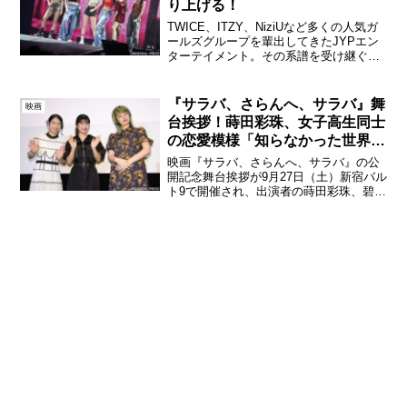
り上げる！
TWICE、ITZY、NiziUなど多くの人気ガ
ールズグループを輩出してきたJYPエン
ターテイメント。その系譜を受け継ぐ新
世代グループとして大きな注目を集めて
いるNMIXX(エンミックス)が、5月31日
(土)、6月1日 (日) 東京体育館...
『サラバ、さらんへ、サラバ』舞
映画
台挨拶！蒔田彩珠、女子高生同士
の恋愛模様「知らなかった世界を
知ることができた」
映画『サラバ、さらんへ、サラバ』の公
開記念舞台挨拶が9月27日（土）新宿バル
ト9で開催され、出演者の蒔田彩珠、碧木
愛莉、監督の洪先恵が登壇した。映画
『サラバ、さらんへ、サラバ』公開記念
舞台挨拶茨城に住む女子高生カップルの
仁美（蒔田彩珠）と菜...