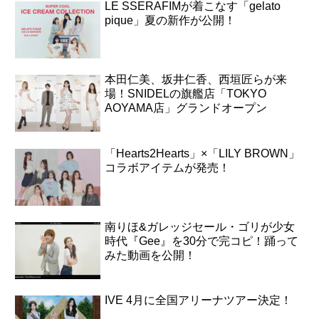
LE SSERAFIMが着こなす「gelato
pique」夏の新作が公開！
本田仁美、坂井仁香、西垣匠らが来
場！SNIDELの旗艦店「TOKYO
AOYAMA店」グランドオープン
「Hearts2Hearts」×「LILY BROWN」
コラボアイテムが発売！
南りほ&ガレッジセール・ゴリが少女
時代『Gee』を30分で完コピ！踊って
みた動画を公開！
IVE 4月に全国アリーナツアー決定！