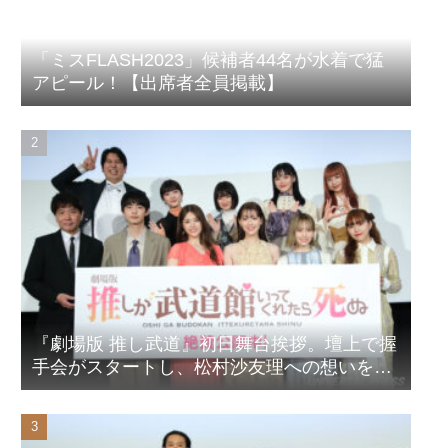
「ミスFLASH2023」候補者44名が水着で猛
アピール！【出席者全員掲載】
『劇場版 推し武道』初日舞台挨拶。壇上で握
手会がスタートし、松村沙友理への想いをア
ピール！？