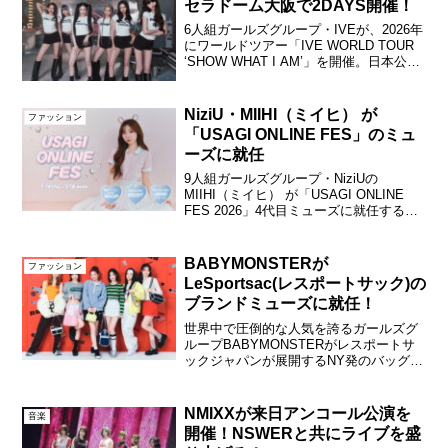
セラドーム大阪で2DAYS開催！
6人組ガールズグループ・IVEが、2026年
にワールドツアー「IVE WORLD TOUR
‘SHOW WHAT I AM’」を開催。日本公演
は、2026年4月18日（土）、19日（日）
の2日間にわたり、京セラドーム大阪で開
催される。IVE...
NiziU・MIIHI（ミイヒ） が
ファッション
「USAGI ONLINE FES」のミュ
ーズに就任
9人組ガールズグループ・NiziUの
MIIHI（ミイヒ） が「USAGI ONLINE
FES 2026」4代目ミューズに就任するこ
とがわかった。NiziU・MIIHI「USAGI
ONLINE FES 2026」4代目ミューズに就
任5月1...
BABYMONSTERが
ファッション
LeSportsac(レスポートサック)の
ブランドミューズに就任！
世界中で圧倒的な人気を誇るガールズグ
ループBABYMONSTERがレスポートサ
ックジャパンが展開するNY発のバッグブ
ランド「LeSportsac(レスポートサッ
ク)」のブランドミューズに就任。ビジュ
アル＆WEBムービーが解禁された。
NMIXXが来日アンコール公演を
音楽
BABY...
開催！NSWERと共にライブを盛