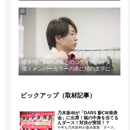
ト”が解禁！
櫻井翔、BAKUNEとのコラボ商品が実
現！メンバーカラーの赤に翔の文字に着
想を得たデザイン
ピックアップ（取材記事）
乃木坂46が「DARS 新CM発表
会」に出席！箱の中身を当てる
んダース！対決が実現！？
今年も乃木坂46が森永製菓「ダース」