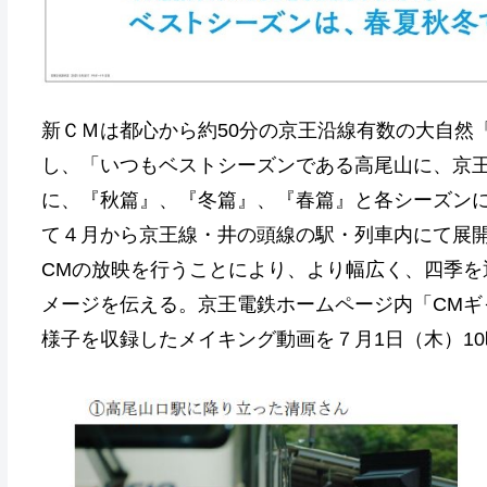
新ＣＭは都心から約50分の京王沿線有数の大自然
し、「いつもベストシーズンである高尾山に、京
に、『秋篇』、『冬篇』、『春篇』と各シーズンに
て４月から京王線・井の頭線の駅・列車内にて展
CMの放映を行うことにより、より幅広く、四季を
メージを伝える。京王電鉄ホームページ内「CMギ
様子を収録したメイキング動画を７月1日（木）1