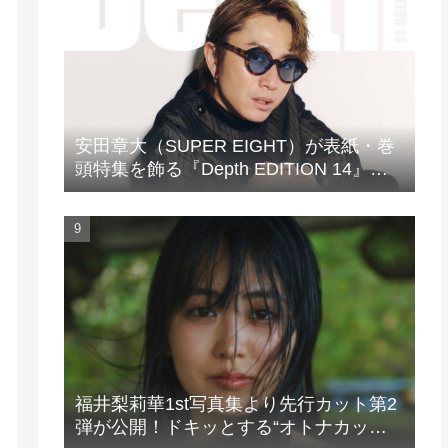
安田章大（SUPER EIGHT）が表紙・巻
頭特集を飾る『Depth EDITION 14』が
発売！
福井梨莉華1st写真集より先行カット第2
弾が公開！ドキッとする“オトナカッ