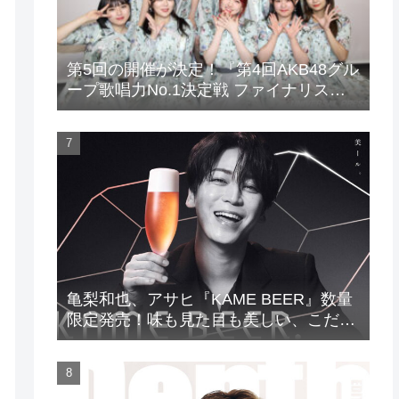
第5回の開催が決定！『第4回AKB48グル
ープ歌唱力No.1決定戦 ファイナリスト
LIVE』
亀梨和也、アサヒ『KAME BEER』数量
限定発売！味も見た目も美しい、こだわ
りのビールがついに完成