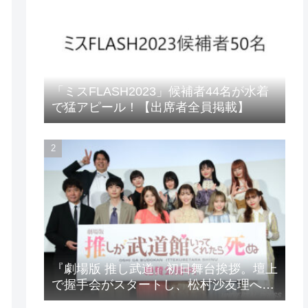
「ミスFLASH2023」候補者44名が水着
で猛アピール！【出席者全員掲載】
『劇場版 推し武道』初日舞台挨拶。壇上
で握手会がスタートし、松村沙友理への
想いをアピール！？