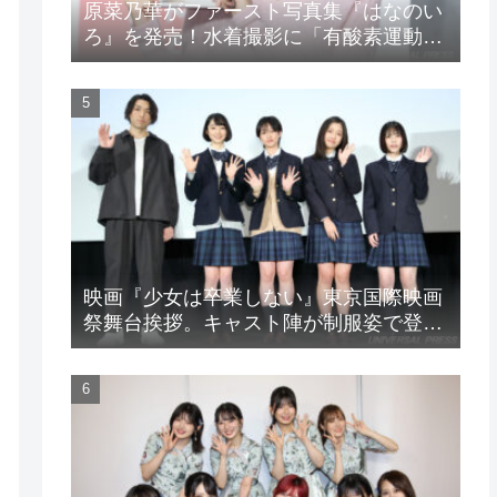
原菜乃華がファースト写真集『はなのい
ろ』を発売！水着撮影に「有酸素運動と
筋トレを頑張りました」
映画『少女は卒業しない』東京国際映画
祭舞台挨拶。キャスト陣が制服姿で登
場！