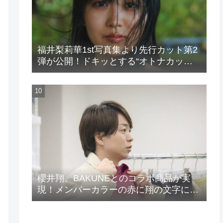
福井梨莉華1st写真集より先行カット第2
弾が公開！ドキッとする“オトナカッ
ト”が解禁！
櫻井翔、BAKUNEとのコラボ商品が実
現！メンバーカラーの赤に翔の文字に着
想を得たデザイン