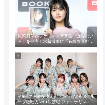
原菜乃華がファースト写真集『はなのい
ろ』を発売！水着撮影に「有酸素運動と
筋トレを頑張りました」
第5回の開催が決定！『第4回AKB48グル
ープ歌唱力No.1決定戦 ファイナリスト