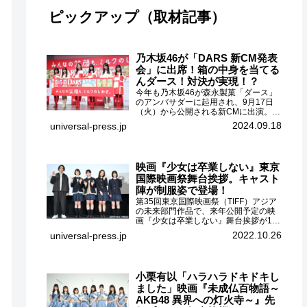
ピックアップ（取材記事）
乃木坂46が「DARS 新CM発表
会」に出席！箱の中身を当てる
んダース！対決が実現！？
今年も乃木坂46が森永製菓「ダース」
のアンバサダーに起用され、9月17日
（火）から公開される新CMに出演。
CMに出演するメンバーの中から岩本蓮
2024.09.18
universal-press.jp
加、梅澤美波、遠藤さくら、賀喜遥
香、一ノ瀬美空、菅原咲月が都内にて
開催された「DARS 新CM発表...
映画『少女は卒業しない』東京
国際映画祭舞台挨拶。キャスト
陣が制服姿で登場！
第35回東京国際映画祭（TIFF）アジア
の未来部門作品で、来年公開予定の映
画『少女は卒業しない』舞台挨拶が10
月26日（水）丸の内ピカデリーで開催
2022.10.26
universal-press.jp
され、出演者の河合優実、小野莉奈、
小宮山莉渚、中井友望、監督の中川駿
が登壇。映画『少女は卒業し...
小栗有以「ハラハラドキドキし
ました」映画『未成仏百物語～
AKB48 異界への灯火寺～』先