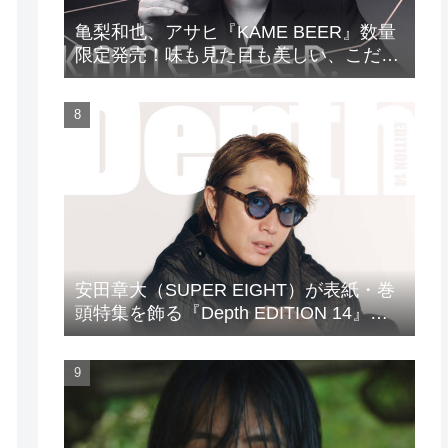
亀梨和也、アサヒ『KAME BEER』数量
限定発売！味も見た目も美しい、こだわ
りのビールがついに完成
安田章大（SUPER EIGHT）が表紙・巻
頭特集を飾る『Depth EDITION 14』が
発売！