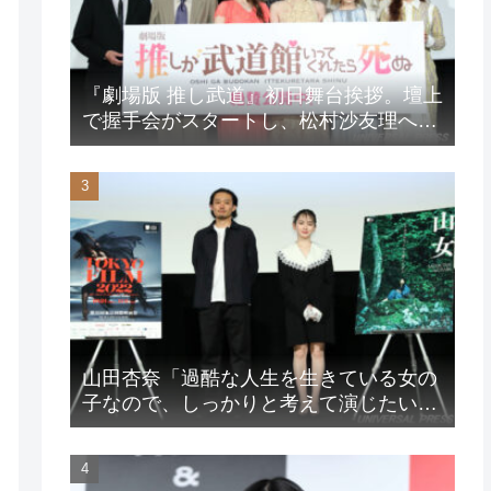
『劇場版 推し武道』初日舞台挨拶。壇上
で握手会がスタートし、松村沙友理への
想いをアピール！？
山田杏奈「過酷な人生を生きている女の
子なので、しっかりと考えて演じたいな
と」映画『山女』東京国際映画祭Q&A