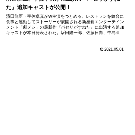
た』追加キャストが公開！
濱田龍臣・宇佐卓真がW主演をつとめる、レストランを舞台に
食事と連動してストーリーが展開される新感覚エンターテイン
メント「劇メシ」の最新作『パセリがすねた』に出演する追加
キャストが本日発表された。坂田隆一郎、佐藤日向、中島亜梨
沙、國島直希、久...
2021.05.01