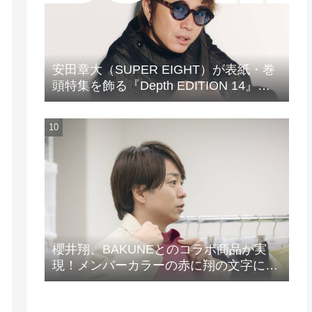
安田章大（SUPER EIGHT）が表紙・巻
頭特集を飾る『Depth EDITION 14』が
発売！
櫻井翔、BAKUNEとのコラボ商品が実
現！メンバーカラーの赤に翔の文字に着
想を得たデザイン