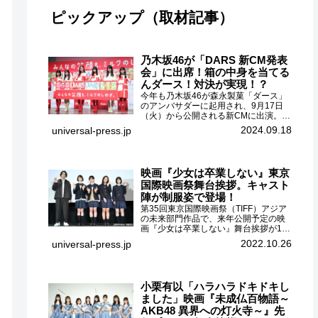
ピックアップ（取材記事）
乃木坂46が「DARS 新CM発表
会」に出席！箱の中身を当てる
んダース！対決が実現！？
今年も乃木坂46が森永製菓「ダース」
のアンバサダーに起用され、9月17日
（火）から公開される新CMに出演。
CMに出演するメンバーの中から岩本蓮
2024.09.18
universal-press.jp
加、梅澤美波、遠藤さくら、賀喜遥
香、一ノ瀬美空、菅原咲月が都内にて
開催された「DARS 新CM発表...
映画『少女は卒業しない』東京
国際映画祭舞台挨拶。キャスト
陣が制服姿で登場！
第35回東京国際映画祭（TIFF）アジア
の未来部門作品で、来年公開予定の映
画『少女は卒業しない』舞台挨拶が10
月26日（水）丸の内ピカデリーで開催
2022.10.26
universal-press.jp
され、出演者の河合優実、小野莉奈、
小宮山莉渚、中井友望、監督の中川駿
が登壇。映画『少女は卒業し...
小栗有以「ハラハラドキドキし
ました」映画『未成仏百物語～
AKB48 異界への灯火寺～』先