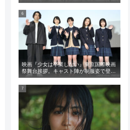
LIVE』
映画『少女は卒業しない』東京国際映画
祭舞台挨拶。キャスト陣が制服姿で登
場！