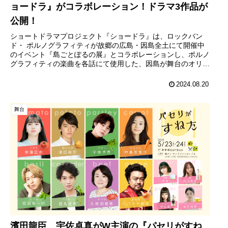
ョードラ』がコラボレーション！ドラマ3作品が
公開！
ショートドラマプロジェクト『ショードラ』は、ロックバン
ド・ ポルノグラフィティが故郷の広島・因島全土にて開催中
のイベント『島ごとぽるの展』とコラボレーションし、ポルノ
グラフィティの楽曲を各話にて使用した、因島が舞台のオリジ
ナルショートドラマ...
2024.08.20
舞台
濱田龍臣、宇佐卓真がW主演の『パセリがすね