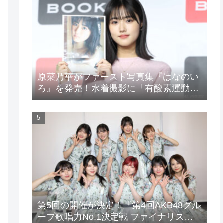
原菜乃華がファースト写真集『はなのい
ろ』を発売！水着撮影に「有酸素運動と
筋トレを頑張りました」
第5回の開催が決定！『第4回AKB48グル
ープ歌唱力No.1決定戦 ファイナリスト