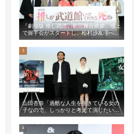
『劇場版 推し武道』初日舞台挨拶。壇上
で握手会がスタートし、松村沙友理への
想いをアピール！？
山田杏奈「過酷な人生を生きている女の
子なので、しっかりと考えて演じたいな
と」映画『山女』東京国際映画祭Q&A