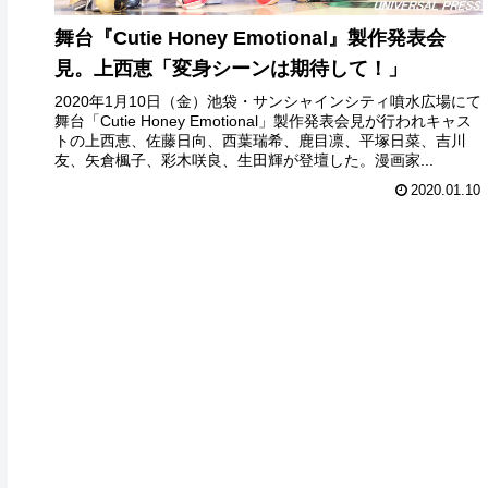
舞台『Cutie Honey Emotional』製作発表会
見。上西恵「変身シーンは期待して！」
2020年1月10日（金）池袋・サンシャインシティ噴水広場にて
舞台「Cutie Honey Emotional」製作発表会見が行われキャス
トの上西恵、佐藤日向、西葉瑞希、鹿目凛、平塚日菜、吉川
友、矢倉楓子、彩木咲良、生田輝が登壇した。漫画家...
2020.01.10