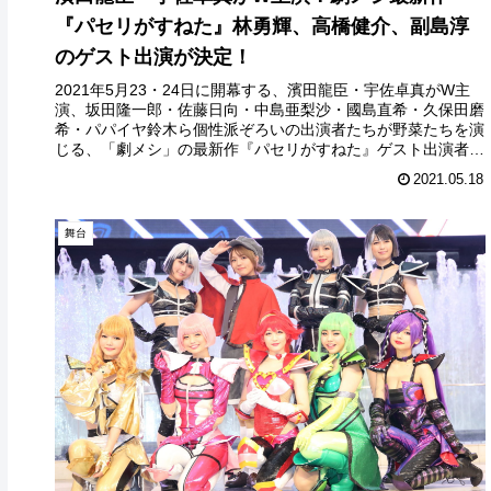
『パセリがすねた』林勇輝、高橋健介、副島淳
のゲスト出演が決定！
2021年5月23・24日に開幕する、濱田龍臣・宇佐卓真がW主
演、坂田隆⼀郎・佐藤日向・中島亜梨沙・國島直希・久保田磨
希・パパイヤ鈴木ら個性派ぞろいの出演者たちが野菜たちを演
じる、「劇メシ」の最新作『パセリがすねた』ゲスト出演者の
続報が発表...
2021.05.18
舞台