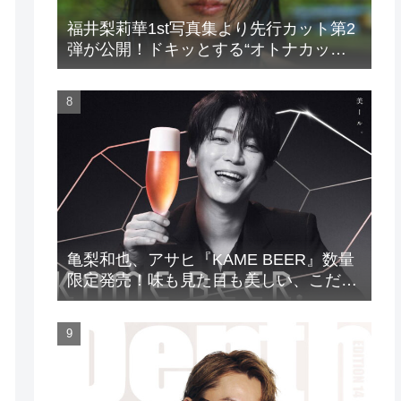
福井梨莉華1st写真集より先行カット第2
弾が公開！ドキッとする“オトナカッ
ト”が解禁！
亀梨和也、アサヒ『KAME BEER』数量
限定発売！味も見た目も美しい、こだわ
りのビールがついに完成