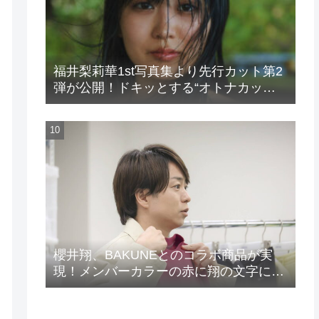
福井梨莉華1st写真集より先行カット第2
弾が公開！ドキッとする“オトナカッ
ト”が解禁！
櫻井翔、BAKUNEとのコラボ商品が実
現！メンバーカラーの赤に翔の文字に着
想を得たデザイン