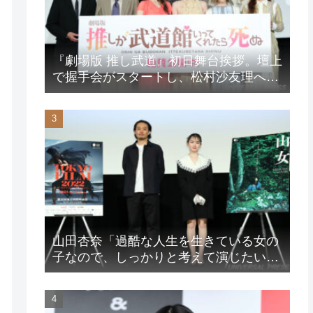
『劇場版 推し武道』初日舞台挨拶。壇上
で握手会がスタートし、松村沙友理への
想いをアピール！？
山田杏奈「過酷な人生を生きている女の
子なので、しっかりと考えて演じたいな
と」映画『山女』東京国際映画祭Q&A