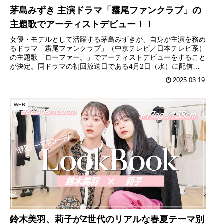
茅島みずき 主演ドラマ「霧尾ファンクラブ」の
主題歌でアーティストデビュー！！
女優・モデルとして活躍する茅島みずきが、自身が主演を務め
るドラマ「霧尾ファンクラブ」（中京テレビ／日本テレビ系）
の主題歌「ローファー。」でアーティストデビューをすること
が決定。同ドラマの初回放送日である4月2日（水）に配信が
スタートする。ま...
2025.03.19
WEB
鈴木美羽、莉子がZ世代のリアルな春夏テーマ別