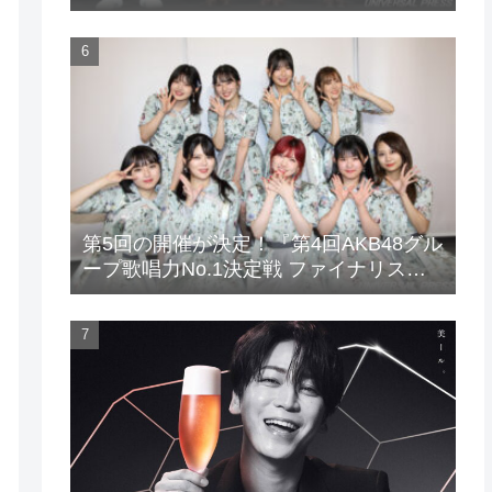
場！
第5回の開催が決定！『第4回AKB48グル
ープ歌唱力No.1決定戦 ファイナリスト
LIVE』