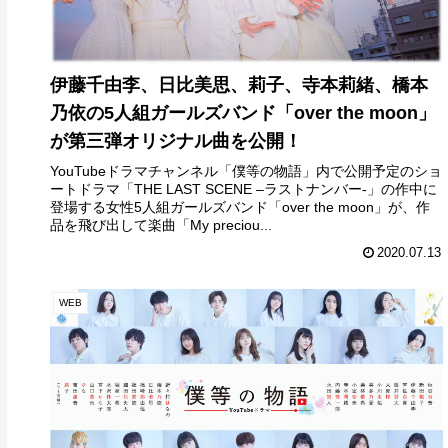
伊藤千由李、日比美思、莉子、寺本莉緒、橋本
乃依の5人組ガールズバンド「over the moon」
が第三弾オリジナル曲を公開！
YouTubeドラマチャンネル「僕等の物語」内で公開予定のショ
ートドラマ「THE LAST SCENE –ラストナンバー-」の作中に
登場する女性5人組ガールズバンド「over the moon」が、作
品を飛び出して楽曲「My preciou...
2020.07.13
WEB