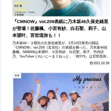
『CMNOW』vol.209表紙に乃木坂46久保史緒里
が登場！佐藤楓、小宮有紗、白石聖、莉子、山
本望叶、宮世琉弥も！！
乃木坂46・３期生の久保史緒里が、2月10日発売の雑誌
『CMNOW』vol.209（玄光社）の表紙を飾った。乃木坂46佐
藤楓、NMB48山本望叶、小宮有紗、白石聖、莉子、竹内詩
乃、YouTuberくれいじーまぐねっと、「BOYS」は宮世琉弥...
2021.02.09
音楽