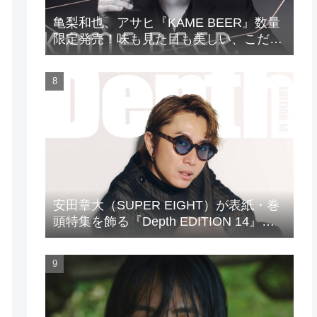
亀梨和也、アサヒ『KAME BEER』数量
限定発売！味も見た目も美しい、こだわ
りのビールがついに完成
安田章大（SUPER EIGHT）が表紙・巻
頭特集を飾る『Depth EDITION 14』が
発売！