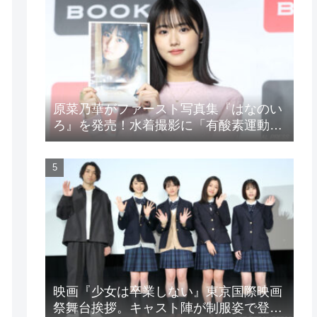
原菜乃華がファースト写真集『はなのい
ろ』を発売！水着撮影に「有酸素運動と
筋トレを頑張りました」
映画『少女は卒業しない』東京国際映画
祭舞台挨拶。キャスト陣が制服姿で登