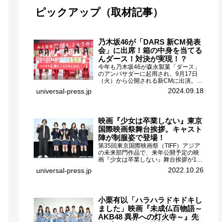
ピックアップ（取材記事）
乃木坂46が「DARS 新CM発表
会」に出席！箱の中身を当てる
んダース！対決が実現！？
今年も乃木坂46が森永製菓「ダース」
のアンバサダーに起用され、9月17日
（火）から公開される新CMに出演。
CMに出演するメンバーの中から岩本蓮
2024.09.18
universal-press.jp
加、梅澤美波、遠藤さくら、賀喜遥
香、一ノ瀬美空、菅原咲月が都内にて
開催された「DARS 新CM発表...
映画『少女は卒業しない』東京
国際映画祭舞台挨拶。キャスト
陣が制服姿で登場！
第35回東京国際映画祭（TIFF）アジア
の未来部門作品で、来年公開予定の映
画『少女は卒業しない』舞台挨拶が10
月26日（水）丸の内ピカデリーで開催
2022.10.26
universal-press.jp
され、出演者の河合優実、小野莉奈、
小宮山莉渚、中井友望、監督の中川駿
が登壇。映画『少女は卒業し...
小栗有以「ハラハラドキドキし
ました」映画『未成仏百物語～
AKB48 異界への灯火寺～』先