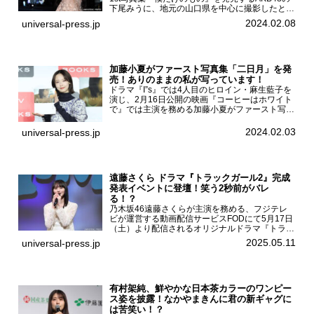
下尾みうに、地元の山口県を中心に撮影したとい
う今回の写真集についてインタビューをお願いし
2024.02.08
universal-press.jp
た。1st写真集『僕だけのもの』を発売する
AKB4...
加藤小夏がファースト写真集「二日月」を発
売！ありのままの私が写っています！
ドラマ『I”s』では4人目のヒロイン・麻生藍子を
演じ、2月16日公開の映画『コーヒーはホワイト
で』では主演を務める加藤小夏がファースト写真
集「二日月」（東京ニュース通信社 刊）の発売
記念イベントをHMV＆BOOKS SHIBUYAで開催
2024.02.03
universal-press.jp
した...
遠藤さくら ドラマ『トラックガール2』完成
発表イベントに登壇！笑う2秒前がバレ
る！？
乃木坂46遠藤さくらが主演を務める、フジテレ
ビが運営する動画配信サービスFODにて5月17日
（土）より配信されるオリジナルドラマ『トラッ
クガール2』の完成発表イベントが５月10日
2025.05.11
universal-press.jp
（土）都内で開催された。FODドラマ『トラック
ガール2』完成発...
有村架純、鮮やかな日本茶カラーのワンピー
ス姿を披露！なかやまきんに君の新ギャグに
は苦笑い！？