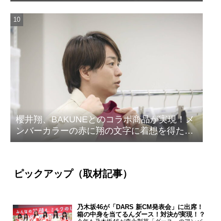
櫻井翔、BAKUNEとのコラボ商品が実現！メ
ンバーカラーの赤に翔の文字に着想を得たデ
ザイン
ピックアップ（取材記事）
乃木坂46が「DARS 新CM発表会」に出席！
箱の中身を当てるんダース！対決が実現！？