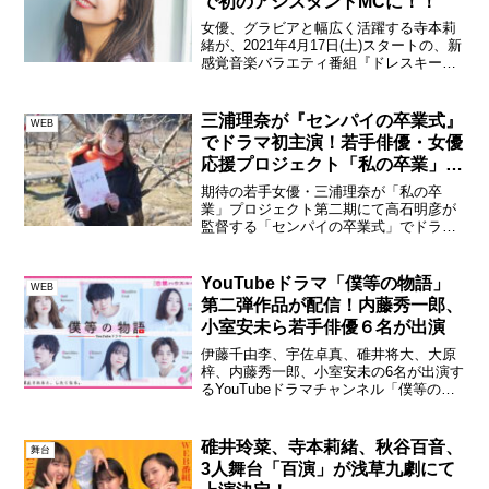
で初のアシスタントMCに！！
女優、グラビアと幅広く活躍する寺本莉
緒が、2021年4月17日(土)スタートの、新
感覚音楽バラエティ番組『ドレスキーと
コレスキー』（テレビ埼玉）で、初のア
シスタントMCを務めることがわかった。
『ドレスキーとコレスキー』は、ラジオ
三浦理奈が『センパイの卒業式』
WEB
のようでもあ...
でドラマ初主演！若手俳優・女優
応援プロジェクト「私の卒業」第
二期作品
期待の若手女優・三浦理奈が「私の卒
業」プロジェクト第二期にて高石明彦が
監督する「センパイの卒業式」でドラマ
初主演を務めた。本日、2月19日（金）
17時から、私の卒業公式YouTubeにて視
聴可能となっている。三浦理奈 コメント
YouTubeドラマ「僕等の物語」
WEB
私の卒業では、...
第二弾作品が配信！内藤秀一郎、
小室安未ら若手俳優６名が出演
伊藤千由李、宇佐卓真、碓井将大、大原
梓、内藤秀一郎、小室安未の6名が出演す
るYouTubeドラマチャンネル「僕等の物
語」の第二弾作品「恋禁ハウスルール」
#1が本日18：00に公開。また、「恋禁ハ
ウスルール」のキービジュアルも初公開
碓井玲菜、寺本莉緒、秋谷百音、
舞台
された。本...
3人舞台「百演」が浅草九劇にて