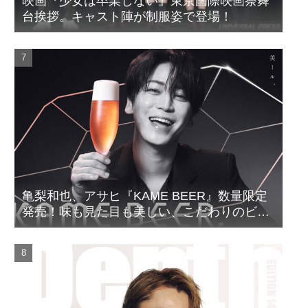
映画『少女は卒業しない』東京国際映画祭舞
台挨拶。キャスト陣が制服姿で登場！
亀梨和也、アサヒ『KAME BEER』数量限定
発売！味も見た目も美しい、こだわりのビー
ルがついに完成