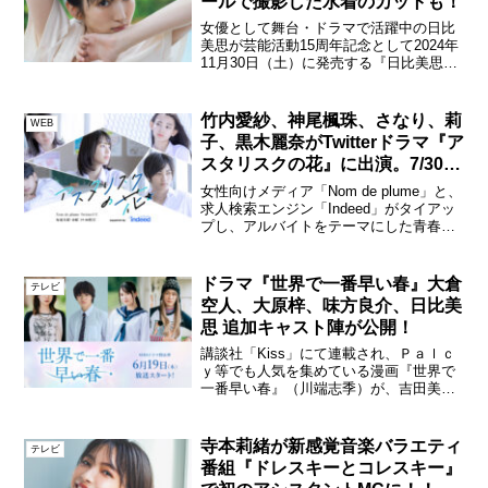
ールで撮影した水着のカットも！
⼥優として舞台・ドラマで活躍中の日比
美思が芸能活動15周年記念として2024年
11月30日（土）に発売する『日比美思1st
写真集』（玄光社 刊）のタイトルならび
にカバーが本日公開された。日比美思1st
写真集「朝⾷ってビュッフェですか」表
竹内愛紗、神尾楓珠、さなり、莉
WEB
紙／...
子、黒木麗奈がTwitterドラマ『ア
スタリスクの花』に出演。7/30よ
り公開！
女性向けメディア「Nom de plume」と、
求人検索エンジン「Indeed」がタイアッ
プし、アルバイトをテーマにした青春
Twitterドラマ『アスタリスクの花』が7月
30日(火)より公開される。第一弾の『と
けないで、サマー』、第二弾のア...
ドラマ『世界で一番早い春』大倉
テレビ
空人、大原梓、味方良介、日比美
思 追加キャスト陣が公開！
講談社「Kiss」にて連載され、Ｐａｌｃ
ｙ等でも人気を集めている漫画『世界で
一番早い春』（川端志季）が、吉田美月
喜と藤原樹（THE RAMPAGE）のW主演
で実写化が決定！6月19日（木曜 24:59
～）よりMBSドラマ特区枠で放送がスタ
寺本莉緒が新感覚音楽バラエティ
テレビ
ー...
番組『ドレスキーとコレスキー』