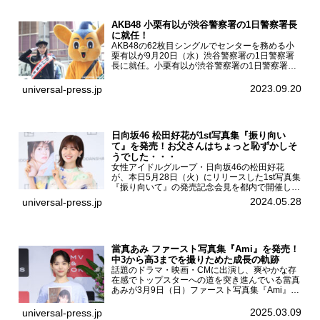
AKB48 小栗有以が渋谷警察署の1日警察署長
に就任！
AKB48の62枚目シングルでセンターを務める小
栗有以が9月20日（水）渋谷警察署の1日警察署
長に就任。小栗有以が渋谷警察署の1日警察署長
に就任9月21日（木曜）から同月30日（土曜）ま
での10日間実施される令和5年 秋の全国交通安全
2023.09.20
universal-press.jp
運動に...
日向坂46 松田好花が1st写真集『振り向い
て』を発売！お父さんはちょっと恥ずかしそ
うでした・・・
女性アイドルグループ・日向坂46の松田好花
が、本日5月28日（火）にリリースした1st写真集
『振り向いて』の発売記念会見を都内で開催し
た。日向坂46 松田好花1st写真集『振り向いて』
2024.05.28
universal-press.jp
発売記念会見写真集では日向坂46の松田好花を
カナダ・バン...
當真あみ ファースト写真集『Ami』を発売！
中3から高3までを撮りためた成長の軌跡
話題のドラマ・映画・CMに出演し、爽やかな存
在感でトップスターへの道を突き進んでいる當真
あみが3月9日（日）ファースト写真集『Ami』
（小学館 刊）の発売記念イベントをHMV＆
BOOKS SHIBUYAで開催した。當真あみファース
2025.03.09
universal-press.jp
ト写真集『...