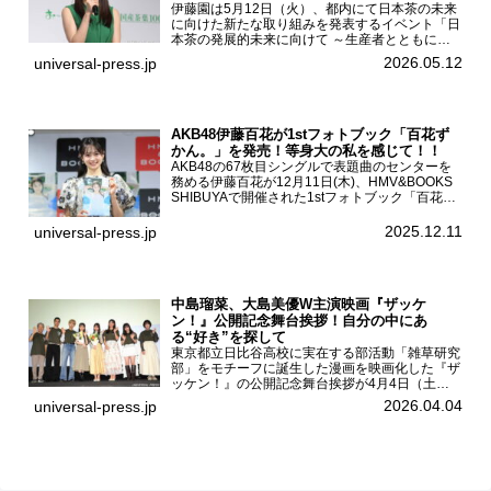
伊藤園は5月12日（火）、都内にて日本茶の未来
に向けた新たな取り組みを発表するイベント「日
本茶の発展的未来に向けて ～生産者とともに。
日本茶を世界へ～」を開催。イベントには伊藤園
2026.05.12
universal-press.jp
のCMキャラクターを務める有村架純、伊藤園よ
り志田光正、契約茶...
AKB48伊藤百花が1stフォトブック「百花ず
かん。」を発売！等身大の私を感じて！！
AKB48の67枚目シングルで表題曲のセンターを
務める伊藤百花が12月11日(木)、HMV&BOOKS
SHIBUYAで開催された1stフォトブック「百花ず
かん。」（光文社 刊）発売記念記者会見に登壇
した。AKB48伊藤百花1stフォトブッ...
2025.12.11
universal-press.jp
中島瑠菜、大島美優W主演映画『ザッケ
ン！』公開記念舞台挨拶！自分の中にあ
る“好き”を探して
東京都立日比谷高校に実在する部活動「雑草研究
部」をモチーフに誕生した漫画を映画化した『ザ
ッケン！』の公開記念舞台挨拶が4月4日（土）
ユナイテッドシネマお台場で開催され、出演者の
2026.04.04
universal-press.jp
中島瑠菜、大島美優、八神遼介（ICEx）、阿佐
辰美、豊島心桜、仲...