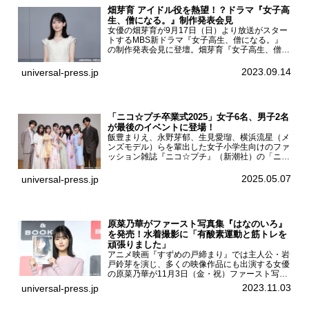
畑芽育 アイドル役を熱望！？ドラマ『女子高
生、僧になる。』制作発表会見
女優の畑芽育が9月17日（日）より放送がスター
トするMBS新ドラマ『女子高生、僧になる。』
の制作発表会見に登壇。畑芽育『女子高生、僧に
なる。』制作発表会見畑芽育は本作の出演オファ
ーについて「下白石麦は頭にビックリマークと、
2023.09.14
universal-press.jp
はてなマークが連続...
「ニコ☆プチ卒業式2025」女子6名、男子2名
が最後のイベントに登場！
飯豊まりえ、永野芽郁、生見愛瑠、横浜流星（メ
ンズモデル）らを輩出した女子小学生向けのファ
ッション雑誌『ニコ☆プチ』（新潮社）の「ニコ
☆プチ卒業式2025」が5月6日（火・振休）東京
モード学園コクーンタワーで開催され、卒業モデ
2025.05.07
universal-press.jp
ルの川瀬翠子、外...
原菜乃華がファースト写真集『はなのいろ』
を発売！水着撮影に「有酸素運動と筋トレを
頑張りました」
アニメ映画『すずめの戸締まり』では主人公・岩
戸鈴芽を演じ、多くの映像作品にも出演する女優
の原菜乃華が11月3日（金・祝）ファースト写真
集『はなのいろ』発売記念イベントを
2023.11.03
universal-press.jp
HMV&BOOKS SHIBUYAで開催した。原菜乃華フ
ァースト写真集『...