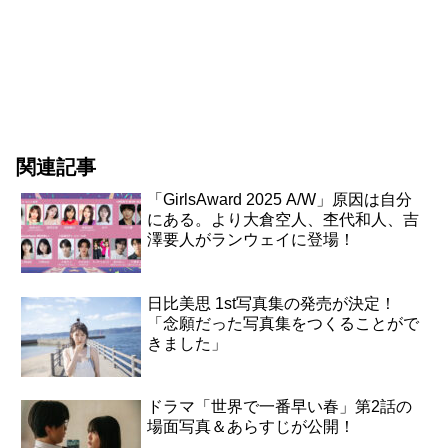
関連記事
「GirlsAward 2025 A/W」原因は自分
にある。より大倉空人、杢代和人、吉
澤要人がランウェイに登場！
日比美思 1st写真集の発売が決定！
「念願だった写真集をつくることがで
きました」
ドラマ「世界で一番早い春」第2話の
場面写真＆あらすじが公開！