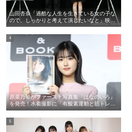
山田杏奈「過酷な人生を生きている女の子な
ので、しっかりと考えて演じたいなと」映画
『山女』東京国際映画祭Q&A
原菜乃華がファースト写真集『はなのいろ』
を発売！水着撮影に「有酸素運動と筋トレを
頑張りました」