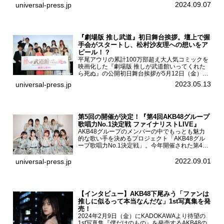
を記念し1日店長イベントを開催した本写真集は
2024.09.07
universal-press.jp
25...
『劇場版 推し武道』初日舞台挨拶。壇上で握
手会がスタートし、松村沙友理への想いをア
ピール！？
平尾アウリの累計100万部超え大人気コミックを
映画化した『劇場版 推しが武道館いってくれた
ら死ぬ』の公開初日舞台挨拶が5月12日（金）新
宿バルト9で開催され、出演者の松村沙友理、中
2023.05.13
universal-press.jp
村里帆、MOMO(@onefive)、KANO(@onefi...
第5回の開催が決定！『第4回AKB48グループ
歌唱力No.1決定戦 ファイナリストLIVE』
AKB48グループのメンバーの中でもっとも魅力
的な歌い手を決めるプロジェクト「AKB48グル
ープ歌唱力No.1決定戦」。今年開催された第4回
決勝大会でベスト8に勝ち進んだメンバーらによ
る一夜限りのライブイベント「ファイナリスト
2022.09.01
universal-press.jp
LIVE」が8...
【インタビュー】AKB48下尾みう「ファンは
推しに似るって本当なんだな」1st写真集を発
売！
2024年2月9日（金）にKADOKAWAより待望の
1st写真集『僕だけのもの』を発売するAKB48の