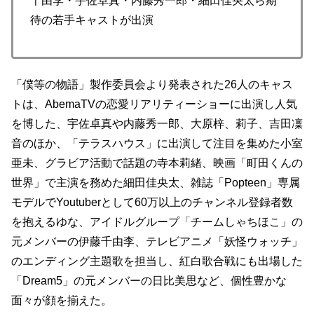
千由李・宇佐卓真・内藤秀一郎・細田佳央太ら期
待の若手キャストが出演
「僕等の物語」製作委員会より発表された26人のキャス
トは、AbemaTVの恋愛リアリティーショーに出演し人気
を博した、宇佐卓真や内藤秀一郎、大原梓、莉子、吉田凜
音のほか、「テラスハウス」に出演して注目を集めた小室
亜未、グラビア活動で話題の寺本莉緒、映画「町田くんの
世界」で主演を務めた細田佳央太、雑誌「Popteen」専属
モデルでYoutuberとして60万以上のチャンネル登録者数
を抱えるゆな、アイドルグループ「チームしゃちほこ」の
元メンバーの伊藤千由李、テレビアニメ「妖怪ウォッチ」
のエンディング主題歌を担当し、紅白歌合戦にも出場した
「Dream5」の元メンバーの日比美思など、個性豊かな
面々が顔を揃えた。