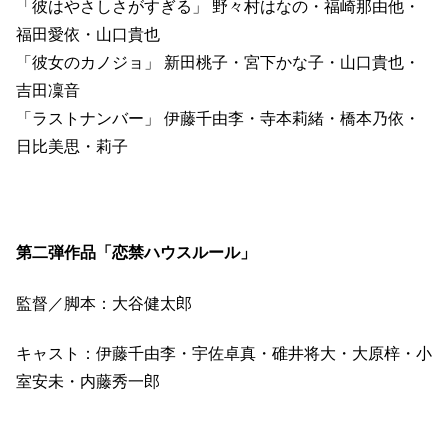
「彼はやさしさがすぎる」 野々村はなの・福崎那由他・
福田愛依・山口貴也
「彼女のカノジョ」 新田桃子・宮下かな子・山口貴也・
吉田凜音
「ラストナンバー」 伊藤千由李・寺本莉緒・橋本乃依・
日比美思・莉子
第二弾作品「恋禁ハウスルール」
監督／脚本：大谷健太郎
キャスト：伊藤千由李・宇佐卓真・碓井将大・大原梓・小
室安未・内藤秀一郎