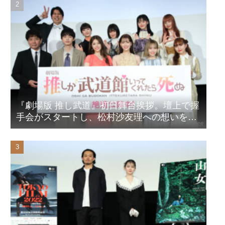
『劇場版 推し武道』初日舞台挨拶。壇上で握
手会がスタートし、松村沙友理への想いをア
ピール！？