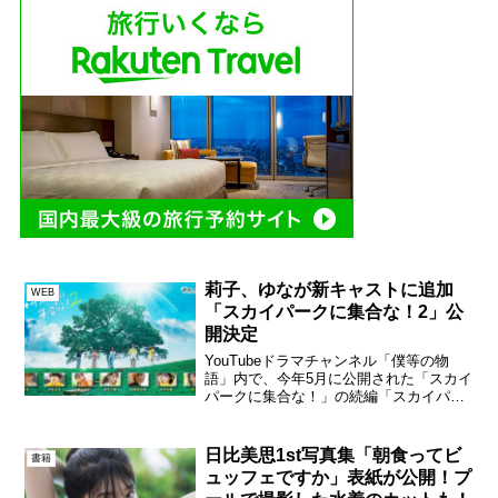
莉子、ゆなが新キャストに追加
WEB
「スカイパークに集合な！2」公
開決定
YouTubeドラマチャンネル「僕等の物
語」内で、今年5月に公開された「スカイ
パークに集合な！」の続編「スカイパー
クに集合な！2」が公開されることが決ま
った。前作に出演したキャスト、喜多乃
愛や福崎那由他、宇佐卓真、元チームし
日比美思1st写真集「朝食ってビ
書籍
ゃちほこの伊藤千...
ュッフェですか」表紙が公開！プ