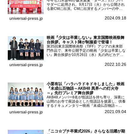
今年も乃木坂46が森永製菓「ダース」のアンバ
サダーに起用され、9月17日（火）から公開され
る新CMに出演。CMに出演するメンバーの中か
ら岩本蓮加、梅澤美波、遠藤さくら、賀喜遥香、
一ノ瀬美空、菅原咲月が都内にて開催された
2024.09.18
universal-press.jp
「DARS 新CM発表...
映画『少女は卒業しない』東京国際映画祭舞
台挨拶。キャスト陣が制服姿で登場！
第35回東京国際映画祭（TIFF）アジアの未来部
門作品で、来年公開予定の映画『少女は卒業しな
い』舞台挨拶が10月26日（水）丸の内ピカデリ
ーで開催され、出演者の河合優実、小野莉奈、小
宮山莉渚、中井友望、監督の中川駿が登壇。映画
2022.10.26
universal-press.jp
『少女は卒業し...
小栗有以「ハラハラドキドキしました」映画
『未成仏百物語～AKB48 異界への灯火寺
～』先行プレミア舞台挨拶
AKB48メンバー8名が怪談話を持ち寄り、深夜に
山間のお寺で座談会とした怪談話を披露し、供養
するドキュメンタリー映画『未成仏百物語～
AKB48異界への灯火寺～』の先行プレミア舞台
2021.09.04
universal-press.jp
挨拶が東京・ユナイテッド・シネマ豊洲で開催さ
れ、AKB48メ...
「ニコ☆プチ卒業式2026」さらなる活躍が期