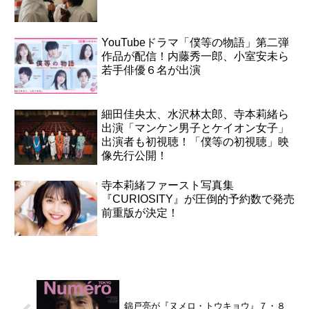
YouTubeドラマ「僕等の物語」第二弾
作品が配信！内藤秀一郎、小室安未ら
若手俳優６名が出演
細田佳央太、水沢林太郎、寺本莉緒ら
出演「マンケン男子とケイオン女子」
出演者も初視聴！「僕等の初視聴」映
像先行公開！
寺本莉緒ファースト写真集
『CURIOSITY』が圧倒的予約数で発売
前重版が決定！
錦戸亮が『ヌメロ・トウキョウ』７・８