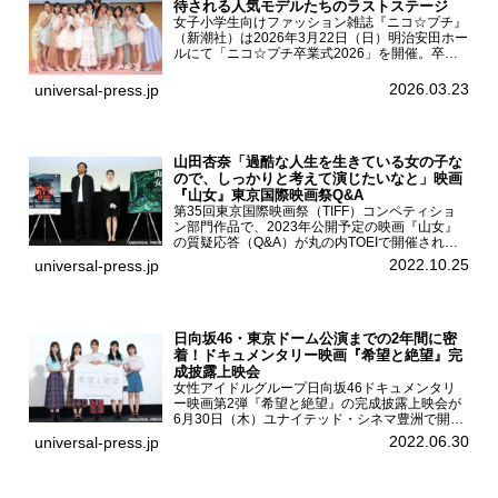
待される人気モデルたちのラストステージ
女子小学生向けファッション雑誌『ニコ☆プチ』
（新潮社）は2026年3月22日（日）明治安田ホー
ルにて「ニコ☆プチ卒業式2026」を開催。卒業
モデルの青島希愛、安藤実桜、井口美怜、かの
ん、末永ひなた、高梨琴乃、土井ありさ、藤田蒼
2026.03.23
universal-press.jp
果、藤中璃子、...
山田杏奈「過酷な人生を生きている女の子な
ので、しっかりと考えて演じたいなと」映画
『山女』東京国際映画祭Q&A
第35回東京国際映画祭（TIFF）コンペティショ
ン部門作品で、2023年公開予定の映画『山女』
の質疑応答（Q&A）が丸の内TOEIで開催され、
主演を務めた女優の山田杏奈、監督の福永壮志が
2022.10.25
universal-press.jp
登壇。本作について語った。映画『山女』第35
回東京国際...
日向坂46・東京ドーム公演までの2年間に密
着！ドキュメンタリー映画『希望と絶望』完
成披露上映会
女性アイドルグループ日向坂46ドキュメンタリ
ー映画第2弾『希望と絶望』の完成披露上映会が
6月30日（木）ユナイテッド・シネマ豊洲で開催
され、日向坂46メンバーの加藤史帆、齊藤京
2022.06.30
universal-press.jp
子、佐々木久美、富田鈴花、松田好花の5人が登
壇。舞台挨拶を行った...