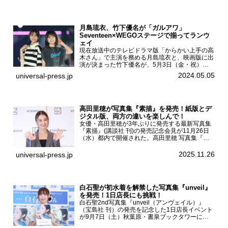
月島琉衣、竹下優名が「ガルアワ」
Seventeen×WEGOステージで揃ってランウ
ェイ
現在放送中のテレビドラマ版「からかい上手の高
木さん」で主演を務める月島琉衣と、映画版に出
演が決まった竹下優名が、5月3日（金・祝）東
京・国立代々木競技場第一体育館で開催されたフ
2024.05.05
universal-press.jp
ァッション&音楽イベント『Rakuten GirlsAward
...
高田里穂が写真集『素描』を発売！紙版とデ
ジタル版、両方の違いを楽しんで！
女優・高田里穂が3年ぶりに発売する最新写真集
『素描』(講談社 刊)の発売記念会見が11月26日
（水）都内で開催された。高田里穂 写真集『素
描』発売記念会見現在、ドラマDiVE『悪いのは
あなたです』(読売テレビ)に出演するなど女優と
2025.11.26
universal-press.jp
して活躍中...
白石聖が初水着を解禁した写真集『unveil』
を発売！1日店長にも挑戦！
白石聖2nd写真集『unveil（アンヴェイル）』
（宝島社 刊）の発売を記念した1日店長イベント
が9月7日（土）秋葉原・書泉ブックタワーにて
開催された。白石聖2nd写真集『unveil』の発売