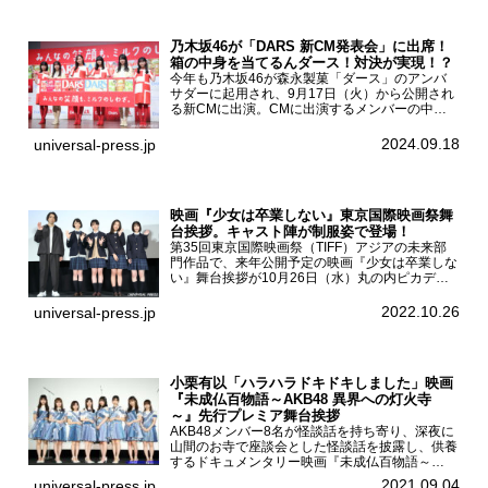
乃木坂46が「DARS 新CM発表会」に出席！
箱の中身を当てるんダース！対決が実現！？
今年も乃木坂46が森永製菓「ダース」のアンバ
サダーに起用され、9月17日（火）から公開され
る新CMに出演。CMに出演するメンバーの中か
ら岩本蓮加、梅澤美波、遠藤さくら、賀喜遥香、
一ノ瀬美空、菅原咲月が都内にて開催された
2024.09.18
universal-press.jp
「DARS 新CM発表...
映画『少女は卒業しない』東京国際映画祭舞
台挨拶。キャスト陣が制服姿で登場！
第35回東京国際映画祭（TIFF）アジアの未来部
門作品で、来年公開予定の映画『少女は卒業しな
い』舞台挨拶が10月26日（水）丸の内ピカデリ
ーで開催され、出演者の河合優実、小野莉奈、小
宮山莉渚、中井友望、監督の中川駿が登壇。映画
2022.10.26
universal-press.jp
『少女は卒業し...
小栗有以「ハラハラドキドキしました」映画
『未成仏百物語～AKB48 異界への灯火寺
～』先行プレミア舞台挨拶
AKB48メンバー8名が怪談話を持ち寄り、深夜に
山間のお寺で座談会とした怪談話を披露し、供養
するドキュメンタリー映画『未成仏百物語～
AKB48異界への灯火寺～』の先行プレミア舞台
2021.09.04
universal-press.jp