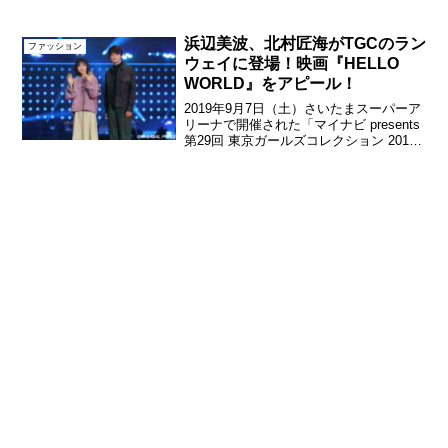
果が発表され、JA共済やNTTドコモ、ロ
ッテ ガーナなど多数のCMで活躍した女
優の浜辺美波が1位を獲得。201...
浜辺美波、北村匠海がTGCのラン
ファッション
ウェイに登場！映画『HELLO
WORLD』をアピール！
2019年9月7日（土）さいたまスーパーア
リーナで開催された「マイナビ presents
第29回 東京ガールズコレクション 2019
AUTUMN／WINTER」に2019年9月20日
（金）劇場公開されるオリジナルアニメ
映画『HELLO ...