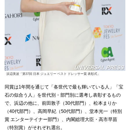
浜辺美波「第37回 日本 ジュエリー ベスト ドレッサー賞 表彰式」
同賞は1年間を通じて「各世代で最も輝いている人」「宝
石の似合う人」を世代別・部門別に選考し表彰するもの
で、浜辺の他に、前田敦子（30代部門）、松本まりか
（40代部門）、高岡早紀（50代部門）、堂本光一（特別
賞 エンターテイナー部門）、内閣総理大臣・高市早苗
（特別賞）がそれぞれ選出。