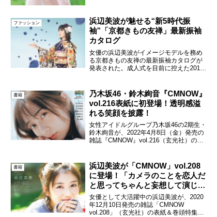
／CMNOW2023年3月公開予定の映画『シ
ン・仮面ライダー』、NHK2023年前期連
続テレビ小説『らんまん』など、...
浜辺美波が魅せる“新5時代振
ファッション
袖”「京都きもの友禅」最新振袖
カタログ
女優の浜辺美波がイメージモデルを務め
る京都きもの友禅の最新振袖カタログが
発表された。成人式を目前に控えた2019
年12月25日（水）より資料請求受付が開
始される。 今年７月より放送されている
テレビCMは、浜辺が令和、平成、昭和、
乃木坂46・鈴木絢音『CMNOW』
書籍
大正、明治を...
vol.216表紙に初登場！透明感溢
れる笑顔を披露！
女性アイドルグループ乃木坂46の2期生・
鈴木絢音が、2022年4月8日（金）発売の
雑誌『CMNOW』vol.216（玄光社）の表
紙＆巻頭特集に初登場。『CMNOW』
vol.216 表紙：鈴木絢音今年3月に23歳に
なり、グループ29枚目のシン...
浜辺美波が「CMNOW」vol.208
書籍
に登場！「カメラのことを恋人だ
と思ってちゃんと妄想して演じま
した（笑）」
女優として大活躍中の浜辺美波が、2020
年12月10日発売の雑誌「CMNOW
vol.208」（玄光社）の表紙＆巻頭特集に