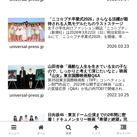
挨拶が東京・ユナイテッド・シネマ豊洲で開催さ
れ、AKB48メ...
「ニコ☆プチ卒業式2026」さらなる活躍が期
待される人気モデルたちのラストステージ
女子小学生向けファッション雑誌『ニコ☆プチ』
（新潮社）は2026年3月22日（日）明治安田ホー
ルにて「ニコ☆プチ卒業式2026」を開催。卒業
モデルの青島希愛、安藤実桜、井口美怜、かの
ん、末永ひなた、高梨琴乃、土井ありさ、藤田蒼
2026.03.23
universal-press.jp
果、藤中璃子、...
山田杏奈「過酷な人生を生きている女の子な
ので、しっかりと考えて演じたいなと」映画
『山女』東京国際映画祭Q&A
第35回東京国際映画祭（TIFF）コンペティショ
ン部門作品で、2023年公開予定の映画『山女』
の質疑応答（Q&A）が丸の内TOEIで開催され、
主演を務めた女優の山田杏奈、監督の福永壮志が
2022.10.25
universal-press.jp
登壇。本作について語った。映画『山女』第35
回東京国際...
日向坂46・東京ドーム公演までの2年間に密
着！ドキュメンタリー映画『希望と絶望』完
成披露上映会
女性アイドルグループ日向坂46ドキュメンタリ
ー映画第2弾『希望と絶望』の完成披露上映会が
メニュー
ホーム
検索
トップ
サイドバー