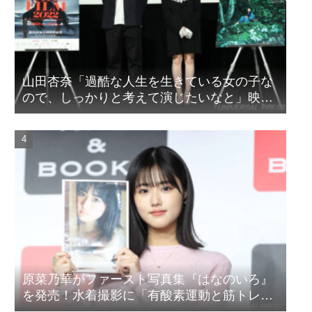
山田杏奈「過酷な人生を生きている女の子な
ので、しっかりと考えて演じたいなと」映画
『山女』東京国際映画祭Q&A
原菜乃華がファースト写真集『はなのいろ』
を発売！水着撮影に「有酸素運動と筋トレを
頑張りました」