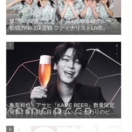
第5回の開催が決定！『第4回AKB48グループ
歌唱力No.1決定戦 ファイナリストLIVE』
亀梨和也、アサヒ『KAME BEER』数量限定
発売！味も見た目も美しい、こだわりのビー
ルがついに完成