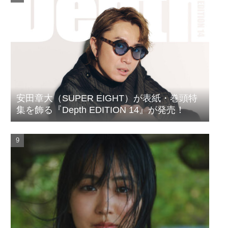
安田章大（SUPER EIGHT）が表紙・巻頭特
集を飾る『Depth EDITION 14』が発売！