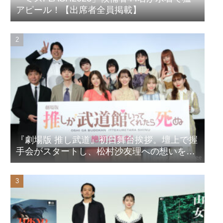
アピール！【出席者全員掲載】
『劇場版 推し武道』初日舞台挨拶。壇上で握
手会がスタートし、松村沙友理への想いをア
ピール！？