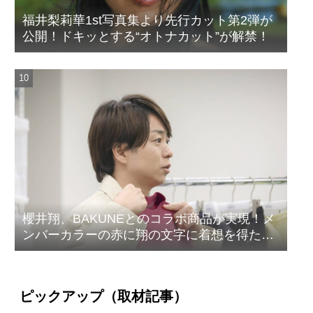
福井梨莉華1st写真集より先行カット第2弾が
公開！ドキッとする“オトナカット”が解禁！
櫻井翔、BAKUNEとのコラボ商品が実現！メ
ンバーカラーの赤に翔の文字に着想を得たデ
ザイン
ピックアップ（取材記事）