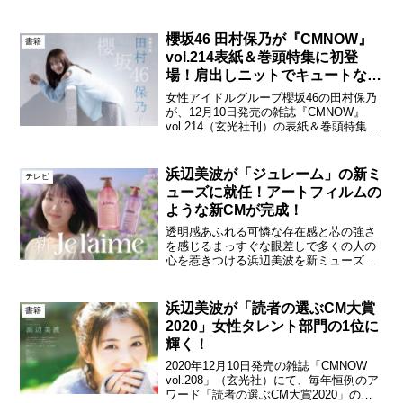
登場した。CMNOWの表紙に登場するの
は、今回で4回目。部数限定の別カバーと
なる特装版も用意されたが、予約開始の
櫻坂46 田村保乃が『CMNOW』
書籍
翌日に...
vol.214表紙＆巻頭特集に初登
場！肩出しニットでキュートな笑
顔を披露！
女性アイドルグループ櫻坂46の田村保乃
が、12月10日発売の雑誌『CMNOW』
vol.214（玄光社刊）の表紙＆巻頭特集に
登場する。『CMNOW』vol.214（玄光社
刊） 田村が「CMNOW」で単独表紙を飾
るのは今回が初めて。23歳の誕生...
浜辺美波が「ジュレーム」の新ミ
テレビ
ューズに就任！アートフィルムの
ような新CMが完成！
透明感あふれる可憐な存在感と芯の強さ
を感じるまっすぐな眼差しで多くの人の
心を惹きつける浜辺美波を新ミューズと
して起用した、総合ヘアケアブランド
『ジュレーム』の新TVCM『記憶のジュ
レーム』篇が8月21日（木）より全国で放
浜辺美波が「読者の選ぶCM大賞
書籍
映される。新TVCM...
2020」女性タレント部門の1位に
輝く！
2020年12月10日発売の雑誌「CMNOW
vol.208」（玄光社）にて、毎年恒例のア
ワード「読者の選ぶCM大賞2020」の結