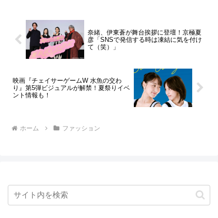
奈緒、伊東蒼が舞台挨拶に登壇！京極夏
彦「SNSで発信する時は凍結に気を付け
て（笑）」
映画『チェイサーゲームW 水魚の交わ
り』第5弾ビジュアルが解禁！夏祭りイベ
ント情報も！
ホーム
ファッション