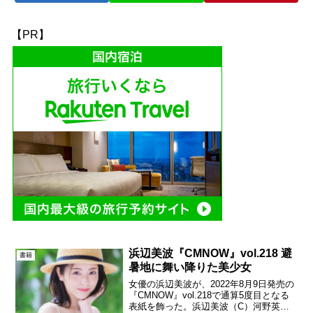
【PR】
浜辺美波『CMNOW』vol.218 避
書籍
暑地に舞い降りた美少女
女優の浜辺美波が、2022年8月9日発売の
『CMNOW』vol.218で通算5度目となる
表紙を飾った。浜辺美波（C）河野英喜