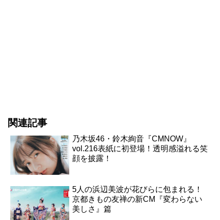
関連記事
乃木坂46・鈴木絢音『CMNOW』
vol.216表紙に初登場！透明感溢れる笑
顔を披露！
5人の浜辺美波が花びらに包まれる！
京都きもの友禅の新CM『変わらない
美しさ』篇