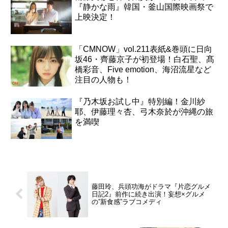
『静かな雨』韓国・釜山国際映画祭で
上映決定！
「CMNOW」vol.211表紙&巻頭に日向
坂46・齊藤京子が初登場！白石聖、髙
橋彩音、Five emotion、海沼流星など
注目の人物も！
『乃木坂お試し中』特別編！金川紗
耶、伊藤理々杏、弓木奈於が沖縄の旅
を満喫
藤田玲、兵頭功海がドラマ『片恋グルメ
日記2』前作に続き出演！妄想×グルメ
の”新食感”ラブコメディ