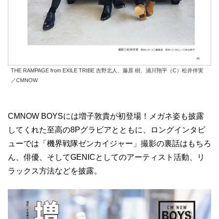
THE RAMPAGE from EXILE TRIBE 吉野北人、藤原 樹、浦川翔平（C）松井伴実
／CMNOW
CMNOW BOYSには増子敦貴が初登場！メガネ姿も披露
してくれた至高の8Pグラビアとともに、ロングインタビ
ューでは「機界戦隊ゼンカイジャー」撮影の裏話はもちろ
ん、俳優、そしてGENICとしてのアーティスト活動、リ
ラックス方法などを披露。