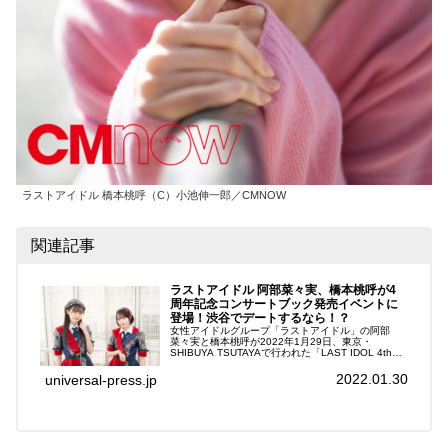
ラストアイドル 橋本桃呼（C）小池伸一郎／CMNOW
関連記事
ラストアイドル 阿部菜々実、橋本桃呼が4
周年記念コンサートブック発売イベントに
登場！渋谷でデートするなら！？
女性アイドルグループ「ラストアイドル」の阿部
菜々実と橋本桃呼が2022年1月29日、東京・
SHIBUYA TSUTAYAで行われた「LAST IDOL 4th
Anniversary Concert Book -明日も、今日を超えてい
く!-...
2022.01.30
universal-press.jp