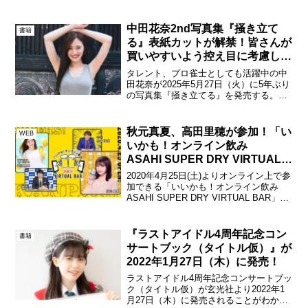
supported by にしたんクリニック」（以
下、TIF2026）が開催された。最終日の8
月2日には、乃...
中田花奈2nd写真集『掻き立て
書籍
る』表紙カットが解禁！皆さんが
買いやすいよう控え目に考慮しま
した！
タレント、プロ雀士としても活躍中の中
田花奈が2025年5月27日（火）に5年ぶり
の写真集『掻き立てる』を発売する。中
田花奈2nd写真集『掻き立てる』表紙カッ
ト Ⓒ笠井爾示／講談社17歳で乃木坂46
の第1期メンバーオーディションに合格、
秋元真夏、高田里穂が参加！「い
WEB
9年に...
いかも！オンライン飲み
ASAHI SUPER DRY VIRTUAL
BAR」
2020年4月25日(土)よりオンライン上で参
加できる「いいかも！オンライン飲み
ASAHI SUPER DRY VIRTUAL BAR」が
実施される。5月末まで全4回の実施を予
定しており、初回となる4月25日（土）
は、お笑い芸人の三四郎、...
『ラストアイドル4周年記念コン
書籍
サートブック（タイトル仮）』が
2022年1月27日（木）に発売！
ラストアイドル4周年記念コンサートブッ
ク（タイトル仮）が玄光社より2022年1
月27日（木）に発売されることがわかっ