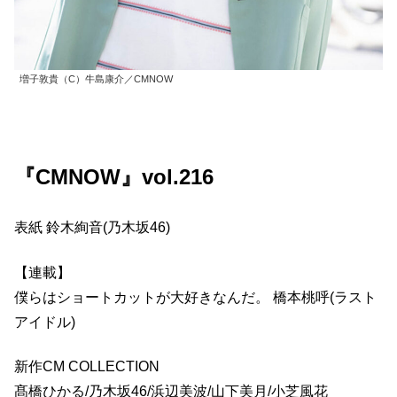
増子敦貴（C）牛島康介／CMNOW
『CMNOW』vol.216
表紙 鈴木絢音(乃木坂46)
【連載】
僕らはショートカットが大好きなんだ。 橋本桃呼(ラスト
アイドル)
新作CM COLLECTION
髙橋ひかる/乃木坂46/浜辺美波/山下美月/小芝風花