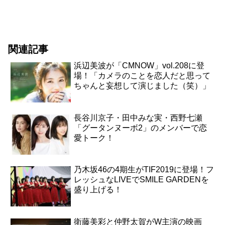
関連記事
浜辺美波が「CMNOW」vol.208に登
場！「カメラのことを恋人だと思って
ちゃんと妄想して演じました（笑）」
長谷川京子・田中みな実・西野七瀬
「グータンヌーボ2」のメンバーで恋
愛トーク！
乃木坂46の4期生がTIF2019に登場！フ
レッシュなLIVEでSMILE GARDENを
盛り上げる！
衛藤美彩と仲野太賀がW主演の映画