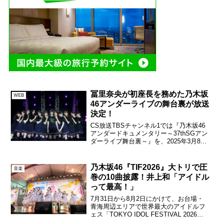
冨里奈央が初座長を務めた乃木坂
WEB
46アンダーライブの舞台裏が放送
決定！
CS放送TBSチャンネル1では『乃木坂46
アンダードキュメンタリー～37thSGアン
ダーライブ舞台裏～』を、2025年3月8日
（土）午後9時からTV初独占放送！アイ
ドルグループ・乃木坂46は、シングル表
題曲を歌う“選抜メンバー”以外の“アン...
乃木坂46『TIF2026』大トリで圧
音楽
巻の10曲披露！井上和「アイドル
って最高！」
7月31日から8月2日にかけて、お台場・
青海周辺エリアで世界最大のアイドルフ
ェス「TOKYO IDOL FESTIVAL 2026