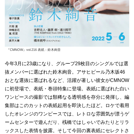
『CMNOW』vol.216 表紙：鈴木絢音
今年3月に23歳になり、グループ29枚目のシングルでは選
抜メンバーに選ばれた鈴木絢音。アサヒビール乃木坂46
おとな選抜に選ばれるなど、活躍が著しい彼女がCMNOW
に初登場で、表紙・巻頭特集に登場。表紙に選ばれた白い
ワンピースの撮影では類稀なる透明感を存分に発揮し、編
集部はこのカットの表紙起用を即決したほど。ロケで着用
したオレンジのワンピースでは、レトロな雰囲気が漂うゲ
ームセンターで遊んだり、桟橋ではしゃいでみたりとリラ
ックスした表情を披露。そして今回の裏表紙にセレクトさ