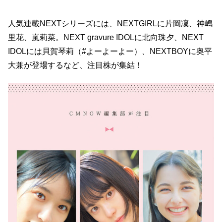
人気連載NEXTシリーズには、NEXTGIRLに片岡凜、神嶋
里花、嵐莉菜。NEXT gravure IDOLに北向珠夕、NEXT
IDOLには貝賀琴莉（#よーよーよー）、NEXTBOYに奥平
大兼が登場するなど、注目株が集結！