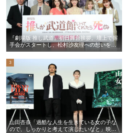
『劇場版 推し武道』初日舞台挨拶。壇上で握
手会がスタートし、松村沙友理への想いをア
ピール！？
山田杏奈「過酷な人生を生きている女の子な
ので、しっかりと考えて演じたいなと」映画