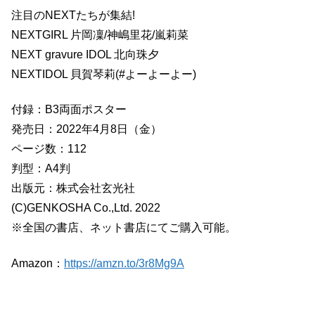
注目のNEXTたちが集結!
NEXTGIRL 片岡凜/神嶋里花/嵐莉菜
NEXT gravure IDOL 北向珠夕
NEXTIDOL 貝賀琴莉(#よーよーよー)
付録：B3両面ポスター
発売日：2022年4月8日（金）
ページ数：112
判型：A4判
出版元：株式会社玄光社
(C)GENKOSHA Co.,Ltd. 2022
※全国の書店、ネット書店にてご購入可能。
Amazon：
https://amzn.to/3r8Mg9A