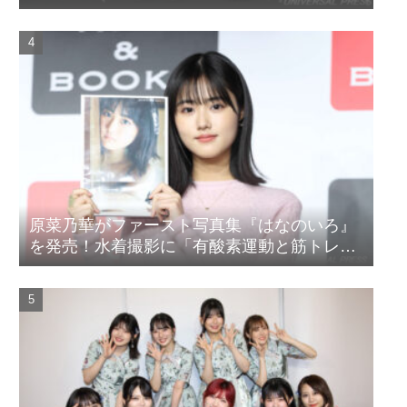
『山女』東京国際映画祭Q&A
原菜乃華がファースト写真集『はなのいろ』
を発売！水着撮影に「有酸素運動と筋トレを
頑張りました」