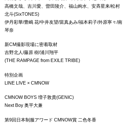
高橋文哉、吉川愛、曽田陵介、福山絢水、安斉星来/松村
北斗(SixTONES)
伊丹彩華/豊嶋 花/中井友望/當真あみ/福本莉子/外原寧々/南
琴奈
新CM撮影現場に密着取材
吉野北人/藤原 樹/浦川翔平
(THE RAMPAGE from EXILE TRIBE)
特別企画
LINE LIVE × CMNOW
CMNOW BOYS 増子敦貴(GENIC)
Next Boy 奥平大兼
第9回日本制服アワード CMNOW賞 二色冬香