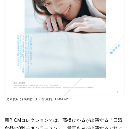
乃木坂46 鈴木絢音（C）前 康輔／CMNOW
新作CMコレクションでは、髙橋ひかるが出演する「日清
食品の0秒チキンラーメン」、當真あみが出演するアサヒ