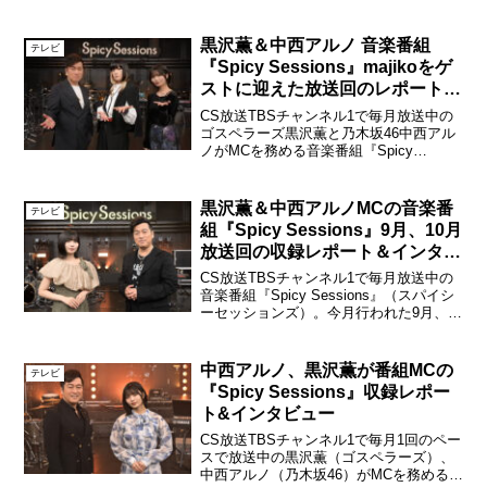
た。阿部菜々実2021年12月21日（火）に
パシフィコ横浜で開催される4周年記念コ
ンサートに徹底密着し、コンサート本編
黒沢薫＆中西アルノ 音楽番組
テレビ
の模様...
『Spicy Sessions』majikoをゲ
ストに迎えた放送回のレポートが
到着！
CS放送TBSチャンネル1で毎月放送中の
ゴスペラーズ黒沢薫と乃木坂46中西アル
ノがMCを務める音楽番組『Spicy
Sessions』（スパイシーセッション
ズ）。2026年5月30日（土）放送『Spicy
Sessions with maj...
黒沢薫＆中西アルノMCの音楽番
テレビ
組『Spicy Sessions』9月、10月
放送回の収録レポート＆インタビ
ュー！
CS放送TBSチャンネル1で毎月放送中の
音楽番組『Spicy Sessions』（スパイシ
ーセッションズ）。今月行われた9月、10
月放送回の収録を、ゴスペラーズをデビ
ュー当時からよく知り、数々のアーティ
ストのオフィシャルライターを務める音
中西アルノ、黒沢薫が番組MCの
テレビ
楽...
『Spicy Sessions』収録レポー
ト&インタビュー
CS放送TBSチャンネル1で毎月1回のペー
スで放送中の黒沢薫（ゴスペラーズ）、
中西アルノ（乃木坂46）がMCを務める音