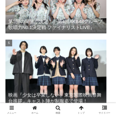
第5回の開催が決定！『第4回AKB48グループ
歌唱力No.1決定戦 ファイナリストLIVE』
映画『少女は卒業しない』東京国際映画祭舞
台挨拶。キャスト陣が制服姿で登場！
メニュー
ホーム
検索
トップ
サイドバー