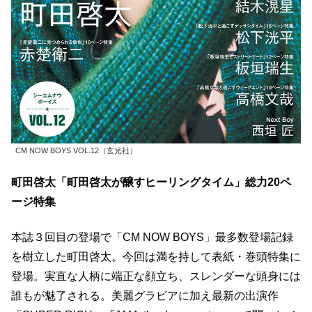
CM NOW BOYS VOL.12（玄光社）
町田啓太「町田啓太が醸すヒーリングタイム」総力20ペ
ージ特集
本誌３回目の登場で「CM NOW BOYS」最多数登場記録
を樹立した町田啓太。今回は満を持して表紙・巻頭特集に
登場。実直な人柄に端正な顔立ち、スレンダーな頭身には
誰もが魅了される。美麗グラビアに加え最新の出演作