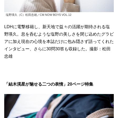
塩野瑛久（C）松田忠雄／CM NOW BOYS VOL.12
LDHに電撃移籍し、新天地で益々の活躍が期待される塩
野瑛久。息を呑むような塩野の美しさを閉じ込めたグラビ
アに加え現在の心境を本誌だけに包み隠さず語ってくれた
インタビュー、さらに30問30答も収録した。撮影：松田
忠雄
「結木滉星が魅せる二つの表情」20ページ特集