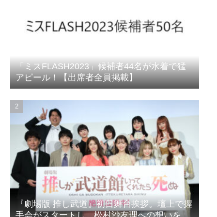
「ミスFLASH2023」候補者44名が水着で猛
アピール！【出席者全員掲載】
『劇場版 推し武道』初日舞台挨拶。壇上で握
手会がスタートし、松村沙友理への想いをア