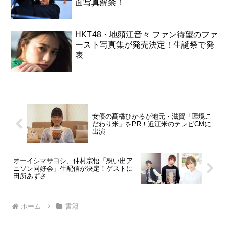
面写真解禁！
HKT48・地頭江音々 ファン待望のファ
ースト写真集が発売決定！生誕祭で発
表
女優の髙橋ひかるが地元・滋賀「環境こ
だわり米」をPR！近江米のテレビCMに
出演
オーイシマサヨシ、仲村宗悟「想い出ア
ニソン同好会」生配信が決定！ゲストに
田所あずさ
ホーム
書籍