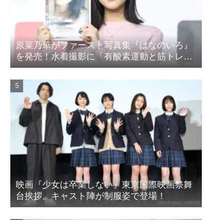
原菜乃華がファースト写真集『はなのいろ』
を発売！水着撮影に「有酸素運動と筋トレを
頑張りました」
映画『少女は卒業しない』東京国際映画祭舞
台挨拶。キャスト陣が制服姿で登場！