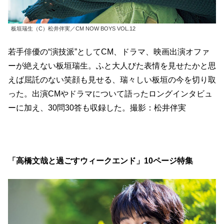
板垣瑞生（C）松井伴実／CM NOW BOYS VOL.12
若手俳優の“演技派”としてCM、ドラマ、映画出演オファ
ーが絶えない板垣瑞生。ふと大人びた表情を見せたかと思
えば屈託のない笑顔も見せる、瑞々しい板垣の今を切り取
った。出演CMやドラマについて語ったロングインタビュ
ーに加え、30問30答も収録した。撮影：松井伴実
「高橋文哉と過ごすウィークエンド」10ページ特集