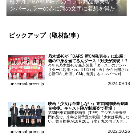
櫻井翔、BAKUNEとのコラボ商品が実現！メ
ンバーカラーの赤に翔の文字に着想を得たデ
ザイン
ピックアップ（取材記事）
乃木坂46が「DARS 新CM発表会」に出席！
箱の中身を当てるんダース！対決が実現！？
今年も乃木坂46が森永製菓「ダース」のアンバ
サダーに起用され、9月17日（火）から公開され
る新CMに出演。CMに出演するメンバーの中か
ら岩本蓮加、梅澤美波、遠藤さくら、賀喜遥香、
一ノ瀬美空、菅原咲月が都内にて開催された
2024.09.18
universal-press.jp
「DARS 新CM発表...
映画『少女は卒業しない』東京国際映画祭舞
台挨拶。キャスト陣が制服姿で登場！
第35回東京国際映画祭（TIFF）アジアの未来部
門作品で、来年公開予定の映画『少女は卒業しな
い』舞台挨拶が10月26日（水）丸の内ピカデリ
ーで開催され、出演者の河合優実、小野莉奈、小
宮山莉渚、中井友望、監督の中川駿が登壇。映画
2022.10.26
universal-press.jp
『少女は卒業し...