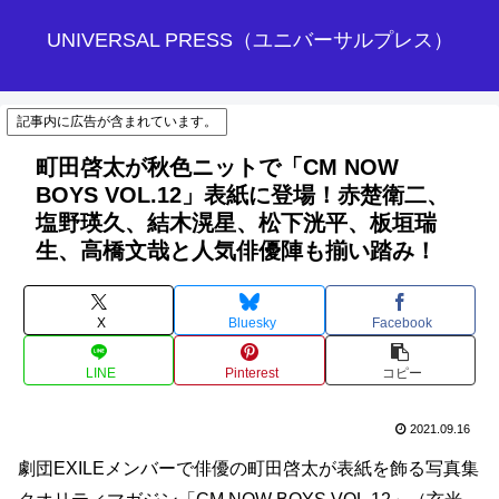
UNIVERSAL PRESS（ユニバーサルプレス）
記事内に広告が含まれています。
町田啓太が秋色ニットで「CM NOW
BOYS VOL.12」表紙に登場！赤楚衛二、
塩野瑛久、結木滉星、松下洸平、板垣瑞
生、高橋文哉と人気俳優陣も揃い踏み！
X
Bluesky
Facebook
LINE
Pinterest
コピー
2021.09.16
劇団EXILEメンバーで俳優の町田啓太が表紙を飾る写真集