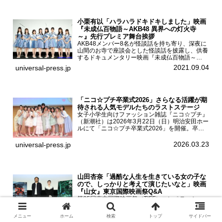
小栗有以「ハラハラドキドキしました」映画
『未成仏百物語～AKB48 異界への灯火寺
～』先行プレミア舞台挨拶
AKB48メンバー8名が怪談話を持ち寄り、深夜に
山間のお寺で座談会とした怪談話を披露し、供養
するドキュメンタリー映画『未成仏百物語～
AKB48異界への灯火寺～』の先行プレミア舞台
2021.09.04
universal-press.jp
挨拶が東京・ユナイテッド・シネマ豊洲で開催さ
れ、AKB48メ...
「ニコ☆プチ卒業式2026」さらなる活躍が期
待される人気モデルたちのラストステージ
女子小学生向けファッション雑誌『ニコ☆プチ』
（新潮社）は2026年3月22日（日）明治安田ホー
ルにて「ニコ☆プチ卒業式2026」を開催。卒業
モデルの青島希愛、安藤実桜、井口美怜、かの
ん、末永ひなた、高梨琴乃、土井ありさ、藤田蒼
2026.03.23
universal-press.jp
果、藤中璃子、...
山田杏奈「過酷な人生を生きている女の子な
ので、しっかりと考えて演じたいなと」映画
『山女』東京国際映画祭Q&A
第35回東京国際映画祭（TIFF）コンペティショ
ン部門作品で、2023年公開予定の映画『山女』
の質疑応答（Q&A）が丸の内TOEIで開催され、
メニュー
ホーム
検索
トップ
サイドバー
主演を務めた女優の山田杏奈、監督の福永壮志が