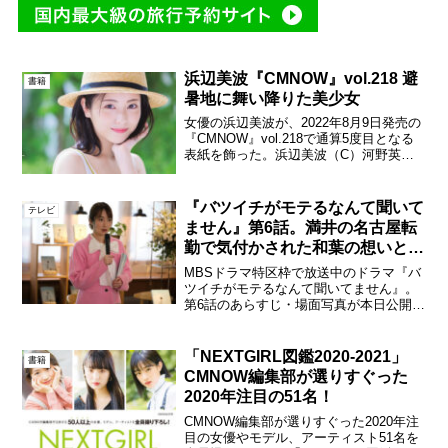
浜辺美波『CMNOW』vol.218 避
書籍
暑地に舞い降りた美少女
女優の浜辺美波が、2022年8月9日発売の
『CMNOW』vol.218で通算5度目となる
表紙を飾った。浜辺美波（C）河野英喜
／CMNOW2023年3月公開予定の映画『シ
ン・仮面ライダー』、NHK2023年前期連
続テレビ小説『らんまん』など、...
『バツイチがモテるなんて聞いて
テレビ
ません』第6話。満井の名古屋転
勤で気付かされた和葉の想いと
は…！？
MBSドラマ特区枠で放送中のドラマ『バ
ツイチがモテるなんて聞いてません』。
第6話のあらすじ・場面写真が本日公開さ
れた。『バツイチがモテるなんて聞いて
ません』第6話第6話 あらすじ満井（綱啓
永）と別れる決断をした和葉（高梨
「NEXTGIRL図鑑2020-2021」
書籍
臨）。しばらく満井と...
CMNOW編集部が選りすぐった
2020年注目の51名！
CMNOW編集部が選りすぐった2020年注
目の女優やモデル、アーティスト51名を