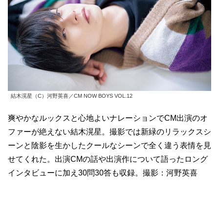
結木滉星（C）河野英喜／CM NOW BOYS VOL.12
爽やかなルックスと心地よいナレーションでCM出演のオ
ファーが絶えない結木滉星。撮影では新緑のリラックスシ
ーンと陰影を生かしたクールなシーンで全く違う表情を見
せてくれた。出演CMの話や出演作について語ったロング
インタビューに加え30問30答も収録。撮影：河野英喜