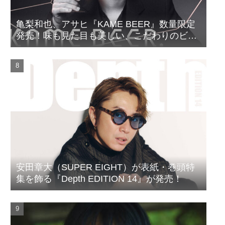
亀梨和也、アサヒ『KAME BEER』数量限定
発売！味も見た目も美しい、こだわりのビー
ルがついに完成
安田章大（SUPER EIGHT）が表紙・巻頭特
集を飾る『Depth EDITION 14』が発売！