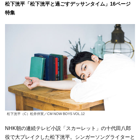
松下洸平「松下洸平と過ごすデッサンタイム」16ページ
特集
松下洸平（C）松井伴実／CM NOW BOYS VOL.12
NHK朝の連続テレビ小説「スカーレット」の十代田八郎
役で大ブレイクした松下洸平。シンガーソングライターと