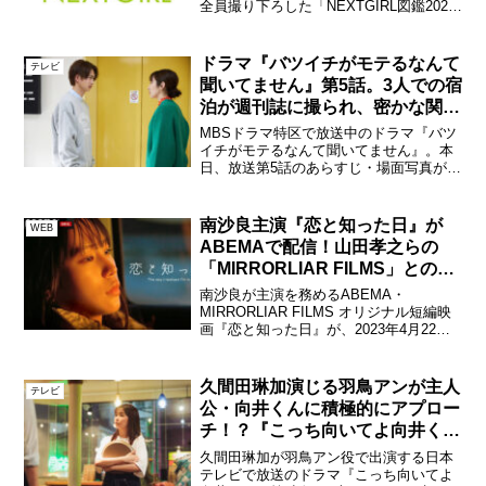
全員撮り下ろした「NEXTGIRL図鑑2020-
2021」(玄光社 刊)が2020年9月15日
（火）に発売される。©大塚素久
（SYASYA）／NEXTGIRL図...
ドラマ『バツイチがモテるなんて
テレビ
聞いてません』第5話。3人での宿
泊が週刊誌に撮られ、密かな関係
が明るみに…！？
MBSドラマ特区で放送中のドラマ『バツ
イチがモテるなんて聞いてません』。本
日、放送第5話のあらすじ・場面写真が公
開された。ドラマ『バツイチがモテるな
んて聞いてません』第5話第5話あらすじ
週刊誌に速水（塩野瑛久）といるところ
南沙良主演『恋と知った日』が
WEB
を撮られてしまった...
ABEMAで配信！山田孝之らの
「MIRRORLIAR FILMS」とのタ
ッグ作品！
南沙良が主演を務めるABEMA・
MIRRORLIAR FILMS オリジナル短編映
画『恋と知った日』が、2023年4月22日
（土）夜20時よりABEMAにて無料独占
配信されることがわかった。また配信に
先駆けて、キービジュアルと場面写真、
久間田琳加演じる羽鳥アンが主人
テレビ
そし...
公・向井くんに積極的にアプロー
チ！？『こっち向いてよ向井く
ん』第2話
久間田琳加が羽鳥アン役で出演する日本
テレビで放送のドラマ『こっち向いてよ