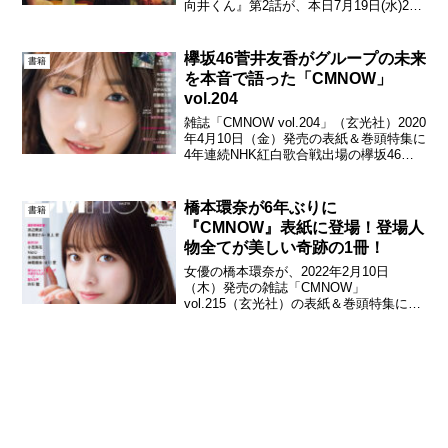
向井くん』第2話が、本日7月19日(水)22
時から放送される。先週放送された第2話
予告では、主人公・向井くん(赤楚衛二)
に、久間田琳加が演じる10歳下のアンち
欅坂46菅井友香がグループの未来
書籍
ゃんが突然...
を本音で語った「CMNOW」
vol.204
雑誌「CMNOW vol.204」（玄光社）2020
年4月10日（金）発売の表紙＆巻頭特集に
4年連続NHK紅白歌合戦出場の欅坂46よ
りグループのキャプテンを務める菅井友
香が登場！前号表紙の乃木坂46与田祐希
に続き、本号の「CMNOW」もドア...
橋本環奈が6年ぶりに
書籍
『CMNOW』表紙に登場！登場人
物全てが美しい奇跡の1冊！
女優の橋本環奈が、2022年2月10日
（木）発売の雑誌「CMNOW」
vol.215（玄光社）の表紙＆巻頭特集に6
年ぶりに登場した。「CMNOW」
vol.215（玄光社）橋本がCMNOWで表紙
を飾るのはvol.177以来、なんと6年ぶ
り。今回...