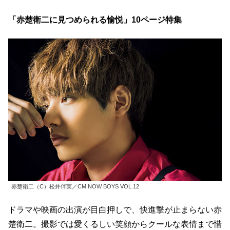
「赤楚衛二に見つめられる愉悦」10ページ特集
赤楚衛二（C）松井伴実／CM NOW BOYS VOL.12
ドラマや映画の出演が目白押しで、快進撃が止まらない赤
楚衛二。撮影では愛くるしい笑顔からクールな表情まで惜