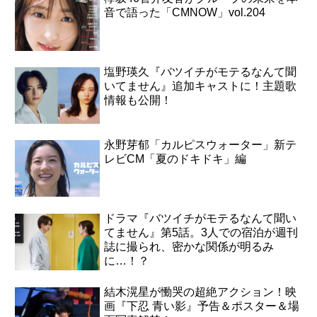
音で語った「CMNOW」vol.204
塩野瑛久『バツイチがモテるなんて聞
いてません』追加キャストに！主題歌
情報も公開！
永野芽郁「カルピスウォーター」新テ
レビCM「夏のドキドキ」編
ドラマ『バツイチがモテるなんて聞い
てません』第5話。3人での宿泊が週刊
誌に撮られ、密かな関係が明るみ
に…！？
結木滉星が慟哭の超絶アクション！映
画『下忍 青い影』予告＆ポスター＆場