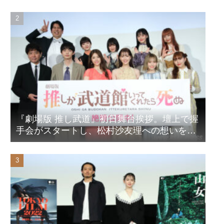
『劇場版 推し武道』初日舞台挨拶。壇上で握
手会がスタートし、松村沙友理への想いをア
ピール！？