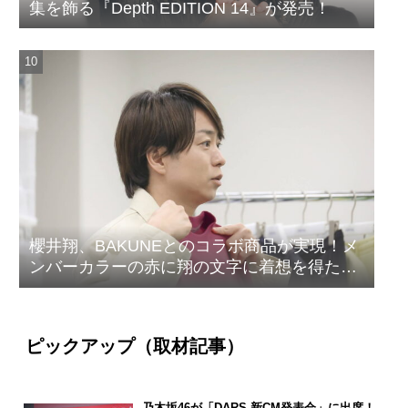
集を飾る『Depth EDITION 14』が発売！
櫻井翔、BAKUNEとのコラボ商品が実現！メ
ンバーカラーの赤に翔の文字に着想を得たデ
ザイン
ピックアップ（取材記事）
乃木坂46が「DARS 新CM発表会」に出席！