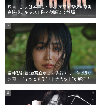
映画『少女は卒業しない』東京国際映画祭舞
台挨拶。キャスト陣が制服姿で登場！
福井梨莉華1st写真集より先行カット第2弾が
公開！ドキッとする“オトナカット”が解禁！