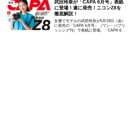
打破』「眠眠打破 玲奈の朝喝キャンペー
武田玲奈が「CAPA 6月号」表紙
書籍
ン」は、朝から頭...
に登場！遂に発売！ニコンZ8を
徹底解説！
女優でモデルの武田玲奈が5月19日（金）
に発売の「CAPA 6月号」（ワン・パブリ
ッシング刊）で表紙に登場。「CAPA 6月
号」／表紙 武田玲奈巻頭特集は「全面最
高 ニコンZ8出現‼」。高性能スペックか
ら新搭載機能まで、その魅力を余すとこ
ろ...