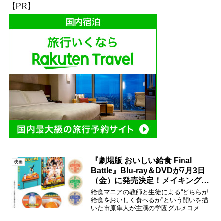
【PR】
『劇場版 おいしい給食 Final
映画
Battle』Blu-ray＆DVDが7月3日
（金）に発売決定！メイキング映
像が公開！
給食マニアの教師と生徒による“どちらが
給食をおいしく食べるか”という闘いを描
いた市原隼人が主演の学園グルメコメデ
ィ『劇場版 おいしい給食 Final Battle』