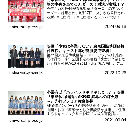
箱の中身を当てるんダース！対決が実現！？
今年も乃木坂46が森永製菓「ダース」のアンバ
サダーに起用され、9月17日（火）から公開され
る新CMに出演。CMに出演するメンバーの中か
ら岩本蓮加、梅澤美波、遠藤さくら、賀喜遥香、
一ノ瀬美空、菅原咲月が都内にて開催された
2024.09.18
universal-press.jp
「DARS 新CM発表...
映画『少女は卒業しない』東京国際映画祭舞
台挨拶。キャスト陣が制服姿で登場！
第35回東京国際映画祭（TIFF）アジアの未来部
門作品で、来年公開予定の映画『少女は卒業しな
い』舞台挨拶が10月26日（水）丸の内ピカデリ
ーで開催され、出演者の河合優実、小野莉奈、小
宮山莉渚、中井友望、監督の中川駿が登壇。映画
2022.10.26
universal-press.jp
『少女は卒業し...
小栗有以「ハラハラドキドキしました」映画
『未成仏百物語～AKB48 異界への灯火寺
～』先行プレミア舞台挨拶
AKB48メンバー8名が怪談話を持ち寄り、深夜に
山間のお寺で座談会とした怪談話を披露し、供養
するドキュメンタリー映画『未成仏百物語～
AKB48異界への灯火寺～』の先行プレミア舞台
2021.09.04
universal-press.jp
挨拶が東京・ユナイテッド・シネマ豊洲で開催さ
れ、AKB48メ...