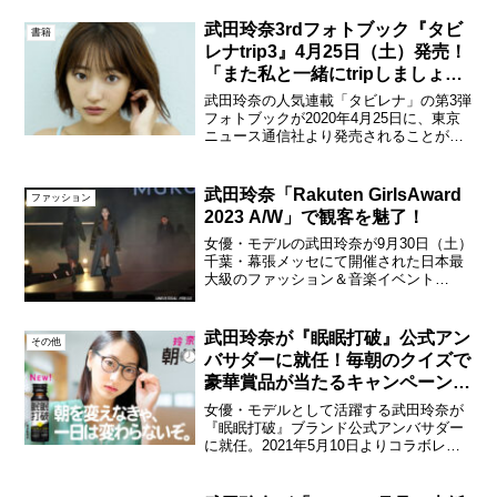
され、スウェーデンの腕時計＆アクセサ
リーブランドDaniel ...
武田玲奈3rdフォトブック『タビ
書籍
レナtrip3』4月25日（土）発売！
「また私と一緒にtripしましょ
う!!」
武田玲奈の人気連載「タビレナ」の第3弾
フォトブックが2020年4月25日に、東京
ニュース通信社より発売されることが決
定した。 武田玲奈3rdフォトブック「タ
ビレナtrip3」(東京ニュース通信社刊) 実
は好奇心旺盛で、ちょっとだけアクティ
武田玲奈「Rakuten GirlsAward
ファッション
ブ...
2023 A/W」で観客を魅了！
女優・モデルの武田玲奈が9月30日（土）
千葉・幕張メッセにて開催された日本最
大級のファッション＆音楽イベント
「Rakuten GirlsAward 2023
AUTUMN/WINTER」に出席。武田玲奈
「Rakuten GirlsAward...
武田玲奈が『眠眠打破』公式アン
その他
バサダーに就任！毎朝のクイズで
豪華賞品が当たるキャンペーン
も！
女優・モデルとして活躍する武田玲奈が
『眠眠打破』ブランド公式アンバサダー
に就任。2021年5月10日よりコラボレー
ションした「眠眠打破 玲奈の朝喝キャ
ンペーン」を開始する。武田玲奈『眠眠