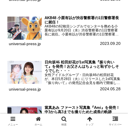
HMV&BOOKS SHIBUYAで開催した。原菜乃華フ
ァースト写真集『...
AKB48 小栗有以が渋谷警察署の1日警察署長
に就任！
AKB48の62枚目シングルでセンターを務める小
栗有以が9月20日（水）渋谷警察署の1日警察署
長に就任。小栗有以が渋谷警察署の1日警察署長
に就任9月21日（木曜）から同月30日（土曜）ま
での10日間実施される令和5年 秋の全国交通安全
2023.09.20
universal-press.jp
運動に...
日向坂46 松田好花が1st写真集『振り向い
て』を発売！お父さんはちょっと恥ずかしそ
うでした・・・
女性アイドルグループ・日向坂46の松田好花
が、本日5月28日（火）にリリースした1st写真集
『振り向いて』の発売記念会見を都内で開催し
た。日向坂46 松田好花1st写真集『振り向いて』
2024.05.28
universal-press.jp
発売記念会見写真集では日向坂46の松田好花を
カナダ・バン...
當真あみ ファースト写真集『Ami』を発売！
中3から高3までを撮りためた成長の軌跡
話題のドラマ・映画・CMに出演し、爽やかな存
在感でトップスターへの道を突き進んでいる當真
あみが3月9日（日）ファースト写真集『Ami』
メニュー
ホーム
検索
トップ
サイドバー
（小学館 刊）の発売記念イベントをHMV＆