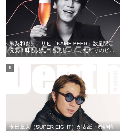
亀梨和也、アサヒ『KAME BEER』数量限定
発売！味も見た目も美しい、こだわりのビー
ルがついに完成
安田章大（SUPER EIGHT）が表紙・巻頭特