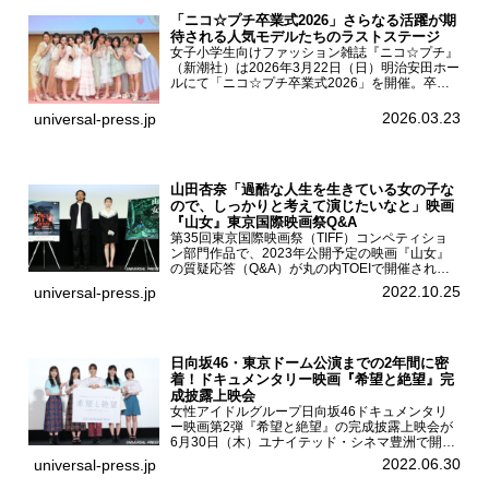
「ニコ☆プチ卒業式2026」さらなる活躍が期
待される人気モデルたちのラストステージ
女子小学生向けファッション雑誌『ニコ☆プチ』
（新潮社）は2026年3月22日（日）明治安田ホー
ルにて「ニコ☆プチ卒業式2026」を開催。卒業
モデルの青島希愛、安藤実桜、井口美怜、かの
ん、末永ひなた、高梨琴乃、土井ありさ、藤田蒼
2026.03.23
universal-press.jp
果、藤中璃子、...
山田杏奈「過酷な人生を生きている女の子な
ので、しっかりと考えて演じたいなと」映画
『山女』東京国際映画祭Q&A
第35回東京国際映画祭（TIFF）コンペティショ
ン部門作品で、2023年公開予定の映画『山女』
の質疑応答（Q&A）が丸の内TOEIで開催され、
主演を務めた女優の山田杏奈、監督の福永壮志が
2022.10.25
universal-press.jp
登壇。本作について語った。映画『山女』第35
回東京国際...
日向坂46・東京ドーム公演までの2年間に密
着！ドキュメンタリー映画『希望と絶望』完
成披露上映会
女性アイドルグループ日向坂46ドキュメンタリ
ー映画第2弾『希望と絶望』の完成披露上映会が
6月30日（木）ユナイテッド・シネマ豊洲で開催
され、日向坂46メンバーの加藤史帆、齊藤京
2022.06.30
universal-press.jp
子、佐々木久美、富田鈴花、松田好花の5人が登
壇。舞台挨拶を行った...