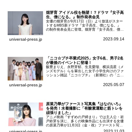
畑芽育 アイドル役を熱望！？ドラマ『女子高
生、僧になる。』制作発表会見
女優の畑芽育が9月17日（日）より放送がスター
トするMBS新ドラマ『女子高生、僧になる。』
の制作発表会見に登壇。畑芽育『女子高生、僧に
なる。』制作発表会見畑芽育は本作の出演オファ
ーについて「下白石麦は頭にビックリマークと、
2023.09.14
universal-press.jp
はてなマークが連続...
「ニコ☆プチ卒業式2025」女子6名、男子2名
が最後のイベントに登場！
飯豊まりえ、永野芽郁、生見愛瑠、横浜流星（メ
ンズモデル）らを輩出した女子小学生向けのファ
ッション雑誌『ニコ☆プチ』（新潮社）の「ニコ
☆プチ卒業式2025」が5月6日（火・振休）東京
モード学園コクーンタワーで開催され、卒業モデ
2025.05.07
universal-press.jp
ルの川瀬翠子、外...
原菜乃華がファースト写真集『はなのいろ』
を発売！水着撮影に「有酸素運動と筋トレを
頑張りました」
アニメ映画『すずめの戸締まり』では主人公・岩
戸鈴芽を演じ、多くの映像作品にも出演する女優
の原菜乃華が11月3日（金・祝）ファースト写真
集『はなのいろ』発売記念イベントを
2023.11.03
universal-press.jp