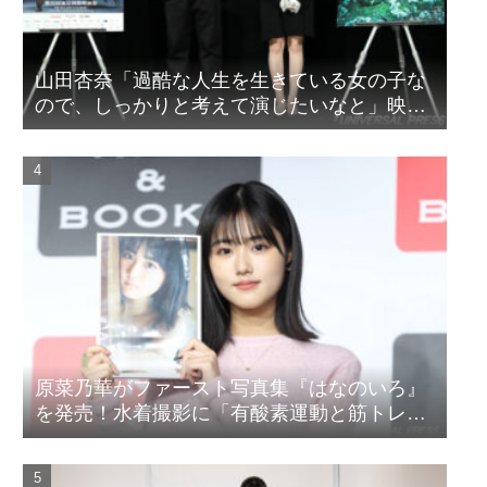
山田杏奈「過酷な人生を生きている女の子な
ので、しっかりと考えて演じたいなと」映画
『山女』東京国際映画祭Q&A
原菜乃華がファースト写真集『はなのいろ』
を発売！水着撮影に「有酸素運動と筋トレを
頑張りました」