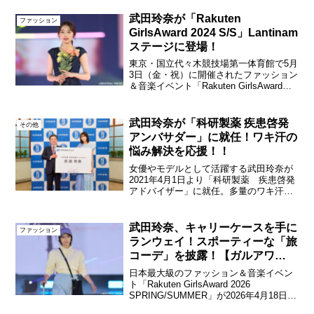
(2020年3月6日公開)が早くも円盤化。Blu-
ray＆DVDが2020年...
武田玲奈が「Rakuten
ファッション
GirlsAward 2024 S/S」Lantinam
ステージに登場！
東京・国立代々木競技場第一体育館で5月
3日（金・祝）に開催されたファッション
＆音楽イベント「Rakuten GirlsAward
2024 SPRING/SUMMER」（以下、ガル
アワ）のLantinamステージに武田玲奈が
登場！武田玲奈「...
武田玲奈が「科研製薬 疾患啓発
その他
アンバサダー」に就任！ワキ汗の
悩み解決を応援！！
女優やモデルとして活躍する武田玲奈が
2021年4月1日より「科研製薬 疾患啓発
アドバイザー」に就任。多量のワキ汗で
悩んでいる人に対し、「原発性腋窩多汗
症」を啓発する情報提供活動を実施す
る。清涼感のあるイメージで男女問わず
武田玲奈、キャリーケースを手に
ファッション
高い人気の武田玲奈が...
ランウェイ！スポーティーな「旅
コーデ」を披露！【ガルアワ
2026SS】
日本最大級のファッション＆音楽イベン
ト「Rakuten GirlsAward 2026
SPRING/SUMMER」が2026年4月18日
(土)国立代々木競技場第一体育館にて開催