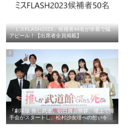
「ミスFLASH2023」候補者44名が水着で猛
アピール！【出席者全員掲載】
『劇場版 推し武道』初日舞台挨拶。壇上で握
手会がスタートし、松村沙友理への想いをア
ピール！？