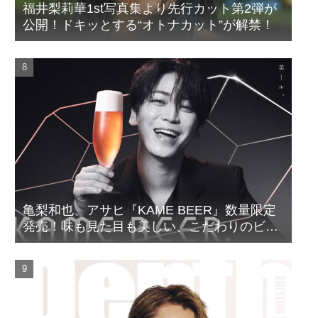
福井梨莉華1st写真集より先行カット第2弾が
公開！ドキッとする“オトナカット”が解禁！
亀梨和也、アサヒ『KAME BEER』数量限定
発売！味も見た目も美しい、こだわりのビー
ルがついに完成