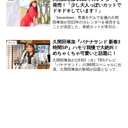
発売！「少し大人っぽいカットで
ドキドキしています！」
「Seventeen」専属モデルで女優の久間
田琳加が2022年のカレンダーを発売する
ことが決定した。表紙カットが本日公開
され、デスクカレンダー、ポスターカレ
ンダーの2種類のVer.が販売される。9月
20日（月）17時より購入可能となる。久
久間田琳加『バナナサンド 新春3
テレビ
間...
時間SP』ハモリ我慢で大絶叫！
めちゃくちゃ可愛いと話題に！
久間田琳加が1月9日（火）TBSテレビ
『バナナサンド』の3時間スペシャルに出
演。久間田琳加の歌唱が話題となってい
る。この番組は、バナナマンとサンドウ
ィッチマンのMC4人が旬なゲストをとこ
とん楽しませ、他では見られないゲスト
の意外な一面を引き...