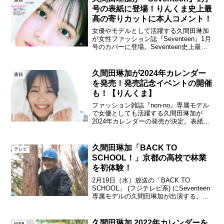
定。本日、...
号の表紙に登場！りんくま史上最
高の寄りカットに本人コメント！
女優やモデルとして活躍する久間田琳加
が女性ファッション誌『Seventeen』1月
号のカバーに登場。Seventeen史上最高
の寄りカットでの表紙となった。セブン
ティーン1月号 ©集英社Seventeen1月号
は、一冊まるごとビューティー特...
久間田琳加が2024年カレンダー
書籍
を発売！発売記念イベントの開催
も！【りんくま】
ファッション雑誌『non-no』専属モデル
で女優としても活躍する久間田琳加が
2024年カレンダーの発売が決定。表紙カ
ットが解禁された。また10月29日(日)に
は東京・HMV&BOOKS SHIBUYAにて、
カレンダー発売記念イベントを開催。...
久間田琳加「BACK TO
テレビ
SCHOOL！」京都の高校で林業
を初体験！
2月19日（水）放送の「BACK TO
SCHOOL」 (フジテレビ系) にSeventeen
専属モデルの久間田琳加が出演する。番
組は “もっといっぱい友達がほしかっ
た”“もっと思いっきり恋をしてみたかっ
た”など「学生時代にやり残してしまっ...
久間田琳加 2022年カレンダーを
WEB