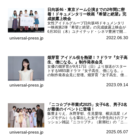
日向坂46・東京ドーム公演までの2年間に密
着！ドキュメンタリー映画『希望と絶望』完
成披露上映会
女性アイドルグループ日向坂46ドキュメンタリ
ー映画第2弾『希望と絶望』の完成披露上映会が
6月30日（木）ユナイテッド・シネマ豊洲で開催
され、日向坂46メンバーの加藤史帆、齊藤京
2022.06.30
universal-press.jp
子、佐々木久美、富田鈴花、松田好花の5人が登
壇。舞台挨拶を行った...
畑芽育 アイドル役を熱望！？ドラマ『女子高
生、僧になる。』制作発表会見
女優の畑芽育が9月17日（日）より放送がスター
トするMBS新ドラマ『女子高生、僧になる。』
の制作発表会見に登壇。畑芽育『女子高生、僧に
なる。』制作発表会見畑芽育は本作の出演オファ
ーについて「下白石麦は頭にビックリマークと、
2023.09.14
universal-press.jp
はてなマークが連続...
「ニコ☆プチ卒業式2025」女子6名、男子2名
が最後のイベントに登場！
飯豊まりえ、永野芽郁、生見愛瑠、横浜流星（メ
ンズモデル）らを輩出した女子小学生向けのファ
ッション雑誌『ニコ☆プチ』（新潮社）の「ニコ
☆プチ卒業式2025」が5月6日（火・振休）東京
モード学園コクーンタワーで開催され、卒業モデ
2025.05.07
universal-press.jp
ルの川瀬翠子、外...