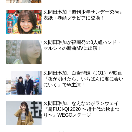
久間田琳加『週刊少年サンデー33号』
表紙＋巻頭グラビアに登場！
久間田琳加が福岡発の3人組バンド・
マルシィの新曲MVに出演！
久間田琳加、白岩瑠姫（JO1）が映画
『夜が明けたら、いちばんに君に会い
にいく』でW主演！
久間田琳加、なえなのがランウェイ
『超FUJI-Q! 2020 〜超十代の秋まつ
り〜』WEGOステージ