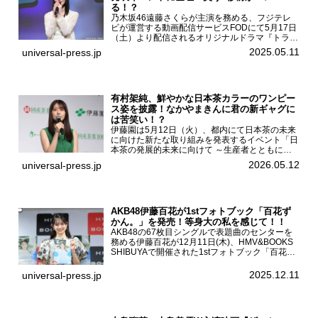
る！？
乃木坂46遠藤さくらが主演を務める、フジテレ
ビが運営する動画配信サービスFODにて5月17日
（土）より配信されるオリジナルドラマ『トラッ
クガール2』の完成発表イベントが５月10日
2025.05.11
universal-press.jp
（土）都内で開催された。FODドラマ『トラック
ガール2』完成発...
有村架純、鮮やかな日本茶カラーのワンピー
ス姿を披露！なかやまきんに君の新ギャグに
は苦笑い！？
伊藤園は5月12日（火）、都内にて日本茶の未来
に向けた新たな取り組みを発表するイベント「日
本茶の発展的未来に向けて ～生産者とともに。
日本茶を世界へ～」を開催。イベントには伊藤園
2026.05.12
universal-press.jp
のCMキャラクターを務める有村架純、伊藤園よ
り志田光正、契約茶...
AKB48伊藤百花が1stフォトブック「百花ず
かん。」を発売！等身大の私を感じて！！
AKB48の67枚目シングルで表題曲のセンターを
務める伊藤百花が12月11日(木)、HMV&BOOKS
SHIBUYAで開催された1stフォトブック「百花ず
かん。」（光文社 刊）発売記念記者会見に登壇
した。AKB48伊藤百花1stフォトブッ...
2025.12.11
universal-press.jp