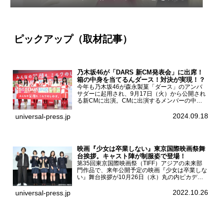
ザイン
ピックアップ（取材記事）
乃木坂46が「DARS 新CM発表会」に出席！
箱の中身を当てるんダース！対決が実現！？
今年も乃木坂46が森永製菓「ダース」のアンバ
サダーに起用され、9月17日（火）から公開され
る新CMに出演。CMに出演するメンバーの中か
ら岩本蓮加、梅澤美波、遠藤さくら、賀喜遥香、
一ノ瀬美空、菅原咲月が都内にて開催された
2024.09.18
universal-press.jp
「DARS 新CM発表...
映画『少女は卒業しない』東京国際映画祭舞
台挨拶。キャスト陣が制服姿で登場！
第35回東京国際映画祭（TIFF）アジアの未来部
門作品で、来年公開予定の映画『少女は卒業しな
い』舞台挨拶が10月26日（水）丸の内ピカデリ
ーで開催され、出演者の河合優実、小野莉奈、小
宮山莉渚、中井友望、監督の中川駿が登壇。映画
2022.10.26
universal-press.jp
『少女は卒業し...