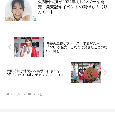
久間田琳加が2024年カレンダーを発
売！発売記念イベントの開催も！【り
んくま】
傳谷英里香がファースト水着写真集
『sol』を発売！これまで見せたことのな
い一面も！
武田玲奈が地元の福島県いわき市を
PR「いわきの魅力がアップしている」
ホーム
テレビ