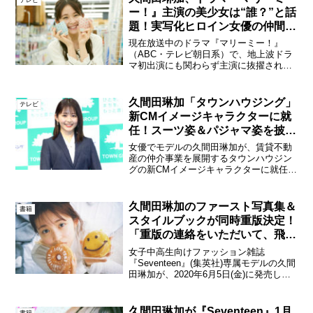
ー！』主演の美少女は“誰？”と話
題！実写化ヒロイン女優の仲間入
りか！？
現在放送中のドラマ『マリーミー！』
（ABC・テレビ朝日系）で、地上波ドラ
マ初出演にも関わらず主演に抜擢され
た、女優の久間田琳加に対し、「あの主
役の女の子は誰？」と注目が集まってい
る。ドラマで久間田は、ニートで引きこ
久間田琳加「タウンハウジング」
テレビ
もりの沢本陽茉梨役を演じて...
新CMイメージキャラクターに就
任！スーツ姿＆パジャマ姿を披
露！
女優でモデルの久間田琳加が、賃貸不動
産の仲介事業を展開するタウンハウジン
グの新CMイメージキャラクターに就任。
都内にて新CM発表会に出席した。久間田
琳加「タウンハウジング」新CM発表会新
CM発表会では久間田と同じく「non-no」
久間田琳加のファースト写真集＆
書籍
専属モデル...
スタイルブックが同時重版決定！
「重版の連絡をいただいて、飛び
跳ねました！」
女子中高生向けファッション雑誌
『Seventeen』(集英社)専属モデルの久間
田琳加が、2020年6月5日(金)に発売した
ファースト写真集「りんくまちっく」、
ファーストスタイルブック「りんくまが
じん」の2冊が同時に重版することが決
久間田琳加が『Seventeen』1月
書籍