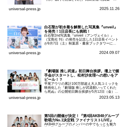
描』発売記念会見現在、ドラマDiVE『悪いのは
あなたです』(読売テレビ)に出演するなど女優と
2025.11.26
universal-press.jp
して活躍中...
白石聖が初水着を解禁した写真集『unveil』
を発売！1日店長にも挑戦！
白石聖2nd写真集『unveil（アンヴェイル）』
（宝島社 刊）の発売を記念した1日店長イベント
が9月7日（土）秋葉原・書泉ブックタワーにて
開催された。白石聖2nd写真集『unveil』の発売
を記念し1日店長イベントを開催した本写真集は
2024.09.07
universal-press.jp
25...
『劇場版 推し武道』初日舞台挨拶。壇上で握
手会がスタートし、松村沙友理への想いをア
ピール！？
平尾アウリの累計100万部超え大人気コミックを
映画化した『劇場版 推しが武道館いってくれた
ら死ぬ』の公開初日舞台挨拶が5月12日（金）新
宿バルト9で開催され、出演者の松村沙友理、中
2023.05.13
universal-press.jp
村里帆、MOMO(@onefive)、KANO(@onefi...
第5回の開催が決定！『第4回AKB48グループ
歌唱力No.1決定戦 ファイナリストLIVE』
AKB48グループのメンバーの中でもっとも魅力