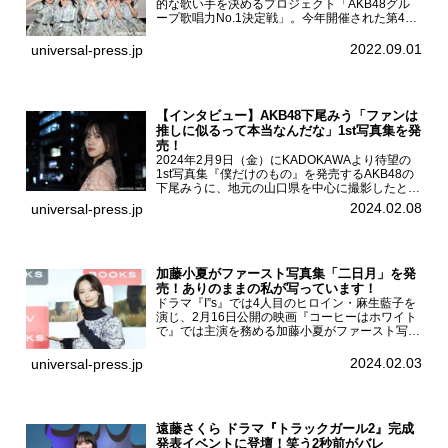
的な歌い手を決めるプロジェクト「AKB48グル
ープ歌唱力No.1決定戦」。今年開催された第4回
決勝大会でベスト8に勝ち進んだメンバーらによ
る一夜限りのライブイベント「ファイナリスト
2022.09.01
universal-press.jp
LIVE」が8...
【インタビュー】AKB48下尾みう「ファンは
推しに似るって本当なんだな」1st写真集を発
売！
2024年2月9日（金）にKADOKAWAより待望の
1st写真集『僕だけのもの』を発売するAKB48の
下尾みうに、地元の山口県を中心に撮影したとい
う今回の写真集についてインタビューをお願いし
2024.02.08
universal-press.jp
た。1st写真集『僕だけのもの』を発売する
AKB4...
加藤小夏がファースト写真集「二日月」を発
売！ありのままの私が写っています！
ドラマ『I”s』では4人目のヒロイン・麻生藍子を
演じ、2月16日公開の映画『コーヒーはホワイト
で』では主演を務める加藤小夏がファースト写真
集「二日月」（東京ニュース通信社 刊）の発売
記念イベントをHMV＆BOOKS SHIBUYAで開催
2024.02.03
universal-press.jp
した...
遠藤さくら ドラマ『トラックガール2』完成
発表イベントに登壇！笑う2秒前がバレ