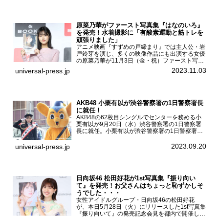
原菜乃華がファースト写真集『はなのいろ』
を発売！水着撮影に「有酸素運動と筋トレを
頑張りました」
アニメ映画『すずめの戸締まり』では主人公・岩
戸鈴芽を演じ、多くの映像作品にも出演する女優
の原菜乃華が11月3日（金・祝）ファースト写真
集『はなのいろ』発売記念イベントを
2023.11.03
universal-press.jp
HMV&BOOKS SHIBUYAで開催した。原菜乃華フ
ァースト写真集『...
AKB48 小栗有以が渋谷警察署の1日警察署長
に就任！
AKB48の62枚目シングルでセンターを務める小
栗有以が9月20日（水）渋谷警察署の1日警察署
長に就任。小栗有以が渋谷警察署の1日警察署長
に就任9月21日（木曜）から同月30日（土曜）ま
での10日間実施される令和5年 秋の全国交通安全
2023.09.20
universal-press.jp
運動に...
日向坂46 松田好花が1st写真集『振り向い
て』を発売！お父さんはちょっと恥ずかしそ
うでした・・・
女性アイドルグループ・日向坂46の松田好花
が、本日5月28日（火）にリリースした1st写真集
『振り向いて』の発売記念会見を都内で開催し