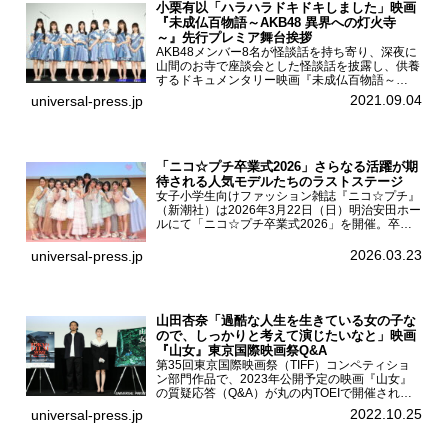
小栗有以「ハラハラドキドキしました」映画
『未成仏百物語～AKB48 異界への灯火寺
～』先行プレミア舞台挨拶
AKB48メンバー8名が怪談話を持ち寄り、深夜に
山間のお寺で座談会とした怪談話を披露し、供養
するドキュメンタリー映画『未成仏百物語～
AKB48異界への灯火寺～』の先行プレミア舞台
2021.09.04
universal-press.jp
挨拶が東京・ユナイテッド・シネマ豊洲で開催さ
れ、AKB48メ...
「ニコ☆プチ卒業式2026」さらなる活躍が期
待される人気モデルたちのラストステージ
女子小学生向けファッション雑誌『ニコ☆プチ』
（新潮社）は2026年3月22日（日）明治安田ホー
ルにて「ニコ☆プチ卒業式2026」を開催。卒業
モデルの青島希愛、安藤実桜、井口美怜、かの
ん、末永ひなた、高梨琴乃、土井ありさ、藤田蒼
2026.03.23
universal-press.jp
果、藤中璃子、...
山田杏奈「過酷な人生を生きている女の子な
ので、しっかりと考えて演じたいなと」映画
『山女』東京国際映画祭Q&A
第35回東京国際映画祭（TIFF）コンペティショ
ン部門作品で、2023年公開予定の映画『山女』
の質疑応答（Q&A）が丸の内TOEIで開催され、
主演を務めた女優の山田杏奈、監督の福永壮志が
2022.10.25
universal-press.jp
登壇。本作について語った。映画『山女』第35
回東京国際...