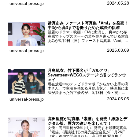
た。日向坂46 松田好花1st写真集『振り向いて』
2024.05.28
universal-press.jp
発売記念会見写真集では日向坂46の松田好花を
カナダ・バン...
當真あみ ファースト写真集『Ami』を発売！
中3から高3までを撮りためた成長の軌跡
話題のドラマ・映画・CMに出演し、爽やかな存
在感でトップスターへの道を突き進んでいる當真
あみが3月9日（日）ファースト写真集『Ami』
（小学館 刊）の発売記念イベントをHMV＆
BOOKS SHIBUYAで開催した。當真あみファース
2025.03.09
universal-press.jp
ト写真集『...
月島琉衣、竹下優名が「ガルアワ」
Seventeen×WEGOステージで揃ってランウ
ェイ
現在放送中のテレビドラマ版「からかい上手の高
木さん」で主演を務める月島琉衣と、映画版に出
演が決まった竹下優名が、5月3日（金・祝）東
京・国立代々木競技場第一体育館で開催されたフ
2024.05.05
universal-press.jp
ァッション&音楽イベント『Rakuten GirlsAward
...
高田里穂が写真集『素描』を発売！紙版とデ
ジタル版、両方の違いを楽しんで！
女優・高田里穂が3年ぶりに発売する最新写真集
『素描』(講談社 刊)の発売記念会見が11月26日
（水）都内で開催された。高田里穂 写真集『素