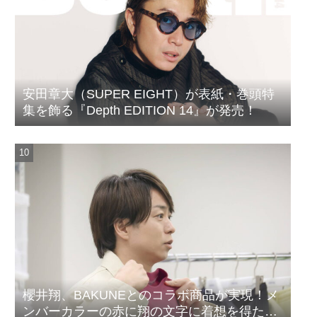
安田章大（SUPER EIGHT）が表紙・巻頭特
集を飾る『Depth EDITION 14』が発売！
櫻井翔、BAKUNEとのコラボ商品が実現！メ
ンバーカラーの赤に翔の文字に着想を得たデ