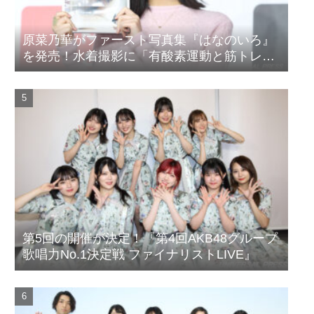
原菜乃華がファースト写真集『はなのいろ』
を発売！水着撮影に「有酸素運動と筋トレを
頑張りました」
第5回の開催が決定！『第4回AKB48グループ
歌唱力No.1決定戦 ファイナリストLIVE』