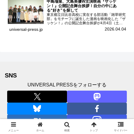
中島瑠菜、大島美優W主演映画『ザッケ
ン！』公開記念舞台挨拶！自分の中にあ
る“好き”を探して
東京都立日比谷高校に実在する部活動「雑草研究
部」をモチーフに誕生した漫画を映画化した『ザ
ッケン！』の公開記念舞台挨拶が4月4日（土）
ユナイテッドシネマお台場で開催され、出演者の
2026.04.04
universal-press.jp
中島瑠菜、大島美優、八神遼介（ICEx）、阿佐
辰美、豊島心桜、仲...
SNS
UNIVERSAL PRESSをフォローする
メニュー
ホーム
検索
トップ
サイドバー