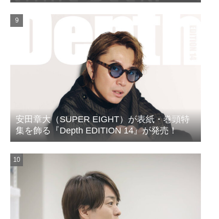
ルがついに完成
安田章大（SUPER EIGHT）が表紙・巻頭特
集を飾る『Depth EDITION 14』が発売！