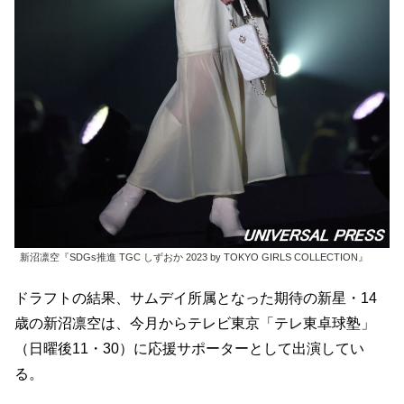
新沼凛空『SDGs推進 TGC しずおか 2023 by TOKYO GIRLS COLLECTION』
ドラフトの結果、サムデイ所属となった期待の新星・14
歳の新沼凛空は、今月からテレビ東京「テレ東卓球塾」
（日曜後11・30）に応援サポーターとして出演してい
る。