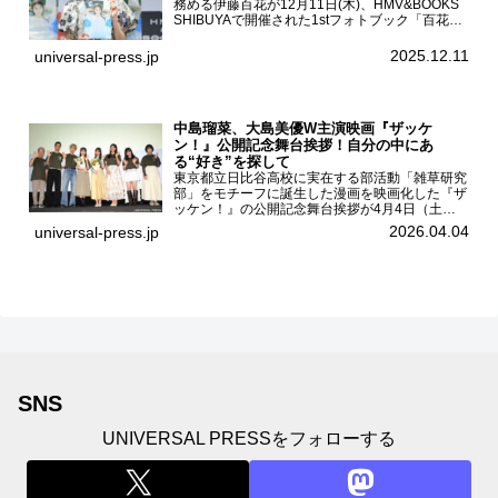
務める伊藤百花が12月11日(木)、HMV&BOOKS
SHIBUYAで開催された1stフォトブック「百花ず
かん。」（光文社 刊）発売記念記者会見に登壇
した。AKB48伊藤百花1stフォトブッ...
2025.12.11
universal-press.jp
中島瑠菜、大島美優W主演映画『ザッケ
ン！』公開記念舞台挨拶！自分の中にあ
る“好き”を探して
東京都立日比谷高校に実在する部活動「雑草研究
部」をモチーフに誕生した漫画を映画化した『ザ
ッケン！』の公開記念舞台挨拶が4月4日（土）
ユナイテッドシネマお台場で開催され、出演者の
2026.04.04
universal-press.jp
中島瑠菜、大島美優、八神遼介（ICEx）、阿佐
辰美、豊島心桜、仲...
SNS
UNIVERSAL PRESSをフォローする