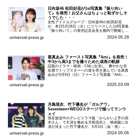
日向坂46 松田好花が1st写真集『振り向い
て』を発売！お父さんはちょっと恥ずかしそ
うでした・・・
女性アイドルグループ・日向坂46の松田好花
が、本日5月28日（火）にリリースした1st写真集
『振り向いて』の発売記念会見を都内で開催し
た。日向坂46 松田好花1st写真集『振り向いて』
2024.05.28
universal-press.jp
発売記念会見写真集では日向坂46の松田好花を
カナダ・バン...
當真あみ ファースト写真集『Ami』を発売！
中3から高3までを撮りためた成長の軌跡
話題のドラマ・映画・CMに出演し、爽やかな存
在感でトップスターへの道を突き進んでいる當真
あみが3月9日（日）ファースト写真集『Ami』
（小学館 刊）の発売記念イベントをHMV＆
BOOKS SHIBUYAで開催した。當真あみファース
2025.03.09
universal-press.jp
ト写真集『...
月島琉衣、竹下優名が「ガルアワ」
Seventeen×WEGOステージで揃ってランウ
ェイ
現在放送中のテレビドラマ版「からかい上手の高
木さん」で主演を務める月島琉衣と、映画版に出
演が決まった竹下優名が、5月3日（金・祝）東
京・国立代々木競技場第一体育館で開催されたフ
2024.05.05
universal-press.jp
ァッション&音楽イベント『Rakuten GirlsAward