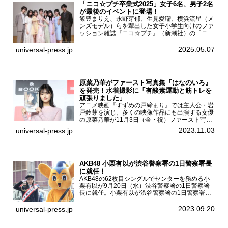
「ニコ☆プチ卒業式2025」女子6名、男子2名
が最後のイベントに登場！
飯豊まりえ、永野芽郁、生見愛瑠、横浜流星（メ
ンズモデル）らを輩出した女子小学生向けのファ
ッション雑誌『ニコ☆プチ』（新潮社）の「ニコ
☆プチ卒業式2025」が5月6日（火・振休）東京
モード学園コクーンタワーで開催され、卒業モデ
2025.05.07
universal-press.jp
ルの川瀬翠子、外...
原菜乃華がファースト写真集『はなのいろ』
を発売！水着撮影に「有酸素運動と筋トレを
頑張りました」
アニメ映画『すずめの戸締まり』では主人公・岩
戸鈴芽を演じ、多くの映像作品にも出演する女優
の原菜乃華が11月3日（金・祝）ファースト写真
集『はなのいろ』発売記念イベントを
2023.11.03
universal-press.jp
HMV&BOOKS SHIBUYAで開催した。原菜乃華フ
ァースト写真集『...
AKB48 小栗有以が渋谷警察署の1日警察署長
に就任！
AKB48の62枚目シングルでセンターを務める小
栗有以が9月20日（水）渋谷警察署の1日警察署
長に就任。小栗有以が渋谷警察署の1日警察署長
に就任9月21日（木曜）から同月30日（土曜）ま
での10日間実施される令和5年 秋の全国交通安全
2023.09.20
universal-press.jp
運動に...