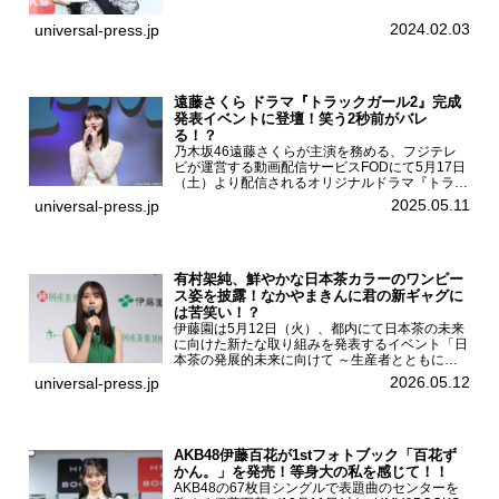
集「二日月」（東京ニュース通信社 刊）の発売
記念イベントをHMV＆BOOKS SHIBUYAで開催
2024.02.03
universal-press.jp
した...
遠藤さくら ドラマ『トラックガール2』完成
発表イベントに登壇！笑う2秒前がバレ
る！？
乃木坂46遠藤さくらが主演を務める、フジテレ
ビが運営する動画配信サービスFODにて5月17日
（土）より配信されるオリジナルドラマ『トラッ
クガール2』の完成発表イベントが５月10日
2025.05.11
universal-press.jp
（土）都内で開催された。FODドラマ『トラック
ガール2』完成発...
有村架純、鮮やかな日本茶カラーのワンピー
ス姿を披露！なかやまきんに君の新ギャグに
は苦笑い！？
伊藤園は5月12日（火）、都内にて日本茶の未来
に向けた新たな取り組みを発表するイベント「日
本茶の発展的未来に向けて ～生産者とともに。
日本茶を世界へ～」を開催。イベントには伊藤園
2026.05.12
universal-press.jp
のCMキャラクターを務める有村架純、伊藤園よ
り志田光正、契約茶...
AKB48伊藤百花が1stフォトブック「百花ず
かん。」を発売！等身大の私を感じて！！
AKB48の67枚目シングルで表題曲のセンターを