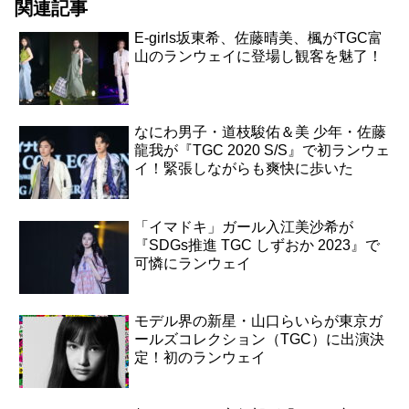
関連記事
E-girls坂東希、佐藤晴美、楓がTGC富
山のランウェイに登場し観客を魅了！
なにわ男子・道枝駿佑＆美 少年・佐藤
龍我が『TGC 2020 S/S』で初ランウェ
イ！緊張しながらも爽快に歩いた
「イマドキ」ガール入江美沙希が
『SDGs推進 TGC しずおか 2023』で
可憐にランウェイ
モデル界の新星・山口らいらが東京ガ
ールズコレクション（TGC）に出演決
定！初のランウェイ