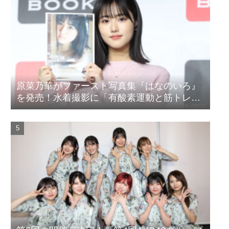
原菜乃華がファースト写真集『はなのいろ』
を発売！水着撮影に「有酸素運動と筋トレを
頑張りました」