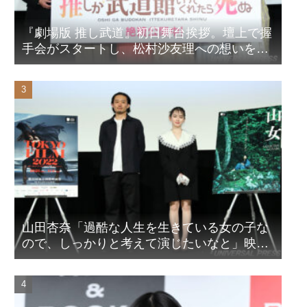
『劇場版 推し武道』初日舞台挨拶。壇上で握
手会がスタートし、松村沙友理への想いをア
ピール！？
山田杏奈「過酷な人生を生きている女の子な
ので、しっかりと考えて演じたいなと」映画
『山女』東京国際映画祭Q&A