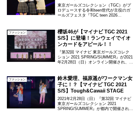
場！
東京ガールズコレクション（TGC）がプ
ロデュースする令和teen世代が主役のガ
ールズフェスタ『TGC teen 2026
Summer supported by PROF』が2026年7
月29日（水）Zepp Hanedaで開催され、
映画『...
櫻坂46が【マイナビ TGC 2021
ファッション
S/S】に登場！ランウェイでイオ
ンカードをアピール！！
『第32回 マイナビ 東京ガールズコレク
ション 2021 SPRING/SUMMER』が2021
年2月28日（日）オンライン開催され、去
年10月14日に欅坂46より改名した櫻坂46
がAEON CARD SPECIAL STAGEに登
場。メン...
鈴木愛理、福原遥がワークマン女
ファッション
子に！？【マイナビ TGC 2021
S/S】Tough&Cawaii STAGE
2021年2月28日（日）『第32回 マイナビ
東京ガールズコレクション 2021
SPRING/SUMMER』が都内で開催され、
ワークマン女子Tough&Cawaii STAGEに
土屋アンナ、香川沙耶、Niki、鈴木愛
理、加藤ナナ、福原遥...