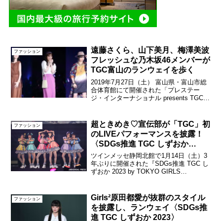
遠藤さくら、山下美月、梅澤美波
ファッション
フレッシュな乃木坂46メンバーが
TGC富山のランウェイを歩く
2019年7月27日（土） 富山県・富山市総
合体育館にて開催された「プレステー
ジ・インターナショナル presents TGC
TOYAMA 2019 by TOKYO GIRLS
COLLECTION」 のランウェイに乃木坂
46メンバーの...
超ときめき♡宣伝部が「TGC」初
ファッション
のLIVEパフォーマンスを披露！
〈SDGs推進 TGC しずおか
2023〉
ツインメッセ静岡北館で1月14日（土）3
年ぶりに開催された『SDGs推進 TGC し
ずおか 2023 by TOKYO GIRLS
COLLECTION』に、6人組女性アイドル
グループ超ときめき♡宣伝部がオープニ
ングアクトとして出演。超とき...
Girls²原田都愛が抜群のスタイル
ファッション
を披露し、ランウェイ〈SDGs推
進 TGC しずおか 2023〉