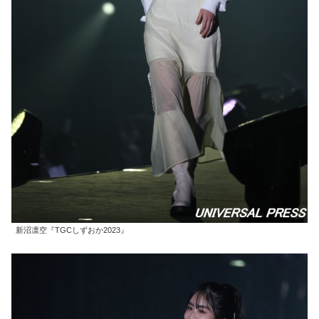
新沼凛空『TGCしずおか2023』