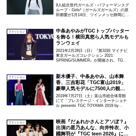
9人組次世代ガールズ・パフォーマンスグ
ループ・Girls²（ガールズガールズ）の原
田都愛が1月14日、ツインメッセ静岡にて
開催された『SDGs推進 TGC しずおか
2023 by TOKYO GIRLS COLLECTION』
静岡PARC...
中条あやみがTGCトップバッター
ファッション
を飾る！横田真悠ら人気モデルも
ランウェイ
2021年2月28日（日）『第32回 マイナビ
東京ガールズコレクション 2021
SPRING/SUMMER』が開催され、TGC
SPECIAL COLLECTION1に中条あやみ、
北澤舞悠、佐藤晴美、茅島みずき、宮野
陽名、楓、横田真悠、...
新木優子、中条あやみ、山本舞
ファッション
香、三吉彩花「TGC富山2019」
豪華人気モデルに7500人の観客
が熱狂！
2019年7月27日（土）富山市総合体育館
にて「プレステージ・インターナショナ
ル presents TGC TOYAMA 2019 by
TOKYO GIRLS COLLECTION」が開催さ
れた。来場者数約7500人を記録したTGC
富山2...
映画『だぁれかさんとアソぼ？』
ファッション
出演の星乃あんな、向井怜⾐、⼩
國舞⽻が『TGC teen 2026』に登