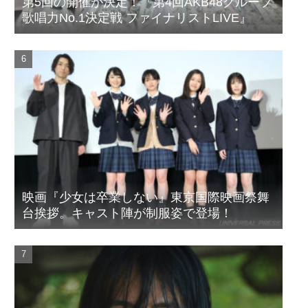
第5回の開催が決定！『第4回AKB48グループ
歌唱力No.1決定戦 ファイナリストLIVE』
映画『少女は卒業しない』東京国際映画祭舞
台挨拶。キャスト陣が制服姿で登場！