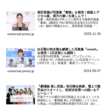
...
高田里穂が写真集『素描』を発売！紙版とデ
ジタル版、両方の違いを楽しんで！
女優・高田里穂が3年ぶりに発売する最新写真集
『素描』(講談社 刊)の発売記念会見が11月26日
（水）都内で開催された。高田里穂 写真集『素
描』発売記念会見現在、ドラマDiVE『悪いのは
あなたです』(読売テレビ)に出演するなど女優と
2025.11.26
universal-press.jp
して活躍中...
白石聖が初水着を解禁した写真集『unveil』
を発売！1日店長にも挑戦！
白石聖2nd写真集『unveil（アンヴェイル）』
（宝島社 刊）の発売を記念した1日店長イベント
が9月7日（土）秋葉原・書泉ブックタワーにて
開催された。白石聖2nd写真集『unveil』の発売
を記念し1日店長イベントを開催した本写真集は
2024.09.07
universal-press.jp
25...
『劇場版 推し武道』初日舞台挨拶。壇上で握
手会がスタートし、松村沙友理への想いをア
ピール！？
平尾アウリの累計100万部超え大人気コミックを
映画化した『劇場版 推しが武道館いってくれた
ら死ぬ』の公開初日舞台挨拶が5月12日（金）新
宿バルト9で開催され、出演者の松村沙友理、中