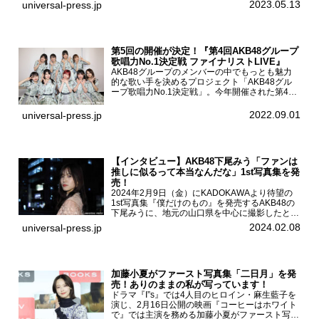
2023.05.13
universal-press.jp
村里帆、MOMO(@onefive)、KANO(@onefi...
第5回の開催が決定！『第4回AKB48グループ
歌唱力No.1決定戦 ファイナリストLIVE』
AKB48グループのメンバーの中でもっとも魅力
的な歌い手を決めるプロジェクト「AKB48グル
ープ歌唱力No.1決定戦」。今年開催された第4回
決勝大会でベスト8に勝ち進んだメンバーらによ
る一夜限りのライブイベント「ファイナリスト
2022.09.01
universal-press.jp
LIVE」が8...
【インタビュー】AKB48下尾みう「ファンは
推しに似るって本当なんだな」1st写真集を発
売！
2024年2月9日（金）にKADOKAWAより待望の
1st写真集『僕だけのもの』を発売するAKB48の
下尾みうに、地元の山口県を中心に撮影したとい
う今回の写真集についてインタビューをお願いし
2024.02.08
universal-press.jp
た。1st写真集『僕だけのもの』を発売する
AKB4...
加藤小夏がファースト写真集「二日月」を発
売！ありのままの私が写っています！
ドラマ『I”s』では4人目のヒロイン・麻生藍子を
演じ、2月16日公開の映画『コーヒーはホワイト
で』では主演を務める加藤小夏がファースト写真