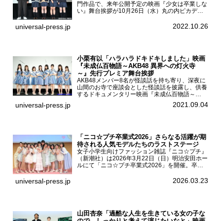
門作品で、来年公開予定の映画『少女は卒業しな
い』舞台挨拶が10月26日（水）丸の内ピカデリ
ーで開催され、出演者の河合優実、小野莉奈、小
宮山莉渚、中井友望、監督の中川駿が登壇。映画
2022.10.26
universal-press.jp
『少女は卒業し...
小栗有以「ハラハラドキドキしました」映画
『未成仏百物語～AKB48 異界への灯火寺
～』先行プレミア舞台挨拶
AKB48メンバー8名が怪談話を持ち寄り、深夜に
山間のお寺で座談会とした怪談話を披露し、供養
するドキュメンタリー映画『未成仏百物語～
AKB48異界への灯火寺～』の先行プレミア舞台
2021.09.04
universal-press.jp
挨拶が東京・ユナイテッド・シネマ豊洲で開催さ
れ、AKB48メ...
「ニコ☆プチ卒業式2026」さらなる活躍が期
待される人気モデルたちのラストステージ
女子小学生向けファッション雑誌『ニコ☆プチ』
（新潮社）は2026年3月22日（日）明治安田ホー
ルにて「ニコ☆プチ卒業式2026」を開催。卒業
モデルの青島希愛、安藤実桜、井口美怜、かの
ん、末永ひなた、高梨琴乃、土井ありさ、藤田蒼
2026.03.23
universal-press.jp
果、藤中璃子、...
山田杏奈「過酷な人生を生きている女の子な
ので、しっかりと考えて演じたいなと」映画