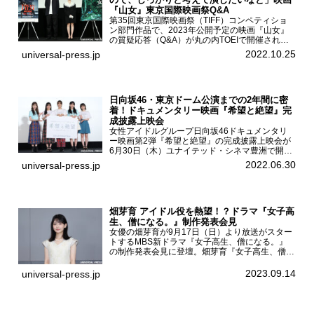
『山女』東京国際映画祭Q&A
第35回東京国際映画祭（TIFF）コンペティショ
ン部門作品で、2023年公開予定の映画『山女』
の質疑応答（Q&A）が丸の内TOEIで開催され、
主演を務めた女優の山田杏奈、監督の福永壮志が
2022.10.25
universal-press.jp
登壇。本作について語った。映画『山女』第35
回東京国際...
日向坂46・東京ドーム公演までの2年間に密
着！ドキュメンタリー映画『希望と絶望』完
成披露上映会
女性アイドルグループ日向坂46ドキュメンタリ
ー映画第2弾『希望と絶望』の完成披露上映会が
6月30日（木）ユナイテッド・シネマ豊洲で開催
され、日向坂46メンバーの加藤史帆、齊藤京
2022.06.30
universal-press.jp
子、佐々木久美、富田鈴花、松田好花の5人が登
壇。舞台挨拶を行った...
畑芽育 アイドル役を熱望！？ドラマ『女子高
生、僧になる。』制作発表会見
女優の畑芽育が9月17日（日）より放送がスター
トするMBS新ドラマ『女子高生、僧になる。』
の制作発表会見に登壇。畑芽育『女子高生、僧に
なる。』制作発表会見畑芽育は本作の出演オファ
ーについて「下白石麦は頭にビックリマークと、
2023.09.14
universal-press.jp
はてなマークが連続...