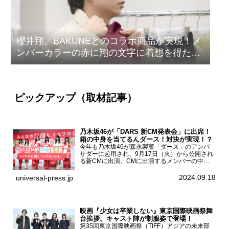
櫻井翔、BAKUNEとのコラボ商品が実現！メ
ンバーカラーの赤に翔の文字に着想を得たデ
ザイン
ピックアップ（取材記事）
乃木坂46が「DARS 新CM発表会」に出席！
箱の中身を当てるんダース！対決が実現！？
今年も乃木坂46が森永製菓「ダース」のアンバ
サダーに起用され、9月17日（火）から公開され
る新CMに出演。CMに出演するメンバーの中か
ら岩本蓮加、梅澤美波、遠藤さくら、賀喜遥香、
一ノ瀬美空、菅原咲月が都内にて開催された
2024.09.18
universal-press.jp
「DARS 新CM発表...
映画『少女は卒業しない』東京国際映画祭舞
台挨拶。キャスト陣が制服姿で登場！
第35回東京国際映画祭（TIFF）アジアの未来部