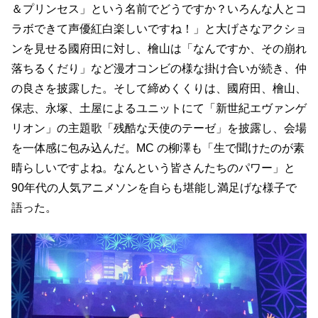
＆プリンセス」という名前でどうですか？いろんな人とコ
ラボできて声優紅白楽しいですね！」と大げさなアクショ
ンを見せる國府田に対し、檜山は「なんですか、その崩れ
落ちるくだり」など漫才コンビの様な掛け合いが続き、仲
の良さを披露した。そして締めくくりは、國府田、檜山、
保志、永塚、土屋によるユニットにて「新世紀エヴァンゲ
リオン」の主題歌「残酷な天使のテーゼ」を披露し、会場
を一体感に包み込んだ。MC の柳澤も「生で聞けたのが素
晴らしいですよね。なんという皆さんたちのパワー」と
90年代の人気アニメソンを自らも堪能し満足げな様子で
語った。