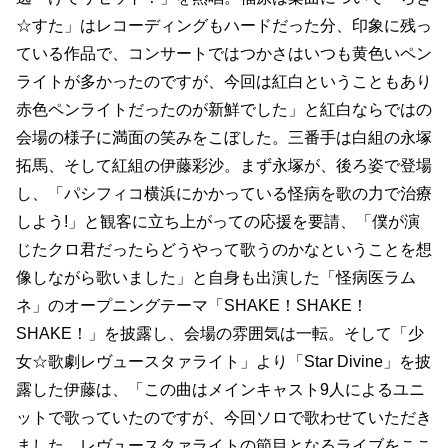
☆すた」はレコーディングもハードだった分、印象に残っ
ている作品で、コンサートではつかさはいつも黄色いペン
ライトが多かったのですが、今回は紅白ということもあり
赤色ペンライトだったのが新鮮でした」と紅白ならではの
会場の様子に満面の笑みをこぼした。三番手は白組の永塚
拓馬、そして紅組の伊藤彩沙。まず永塚が、後ろ姿で登場
し、「パシフィコ横浜にかかっている怪病を歌の力で治療
しよう!」と観客に立ち上がっての応援を要請、「僕が演
じたクロ君だったらどうやって歌うのかなということを想
像しながら歌いました」と自身も出演した「怪病医ラム
ネ」のオープニングテーマ「SHAKE！SHAKE！
SHAKE！」を披露し、会場の雰囲気は一転。そして「少
女☆歌劇レヴュースタァライト」より「Star Divine」を披
露した伊藤は、「この曲はメインキャスト9人によるユニ
ットで歌っていたのですが、今回ソロで歌わせていただき
ました。レヴュースタァライトの節目となるライブをここ