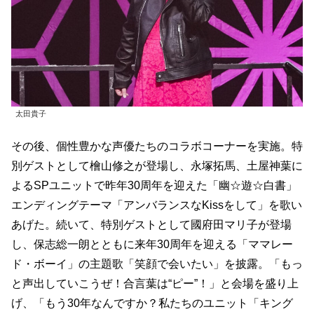
太田貴子
その後、個性豊かな声優たちのコラボコーナーを実施。特
別ゲストとして檜山修之が登場し、永塚拓馬、土屋神葉に
よるSPユニットで昨年30周年を迎えた「幽☆遊☆白書」
エンディングテーマ「アンバランスなKissをして」を歌い
あげた。続いて、特別ゲストとして國府田マリ子が登場
し、保志総一朗とともに来年30周年を迎える「ママレー
ド・ボーイ」の主題歌「笑顔で会いたい」を披露。「もっ
と声出していこうぜ！合言葉は“ピー”！」と会場を盛り上
げ、「もう30年なんですか？私たちのユニット「キング