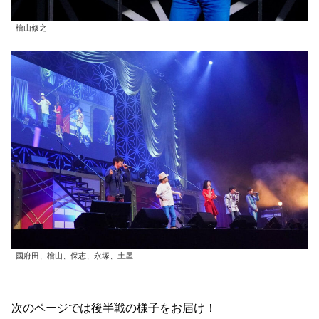
檜山修之
國府田、檜山、保志、永塚、土屋
次のページでは後半戦の様子をお届け！