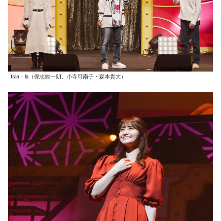
Isla・la（保志総一朗、小寺可南子・森本貴大）