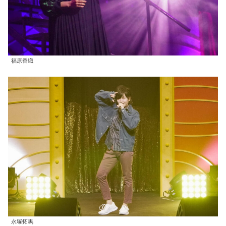
福原香織
永塚拓馬