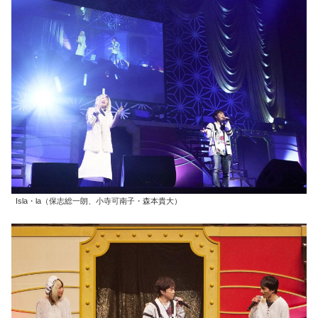
Isla・la（保志総一朗、小寺可南子・森本貴大）