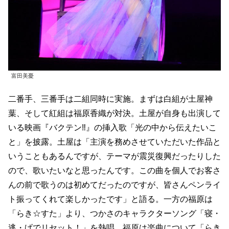
富田美憂
二番手、三番手は二組同時に実施。まずは白組が土屋神
葉、そして紅組は福原香織が対決。土屋が自身も出演して
いる映画『バクテン‼』の挿入歌「光の中から伝えたいこ
と」を披露。土屋は「主演を務めさせていただいた作品と
いうこともあるんですが、テーマが震災復興だったりした
ので、歌いたいなと思ったんです。この曲を個人でお客さ
んの前で歌うのは初めてだったのですが、皆さんペンライ
ト振ってくれて楽しかったです」と語る。一方の福原は
「らき☆すた」より、つかさのキャラクターソング「寝・
逃・げでリセット！」を熱唱。福原は楽曲について「らき