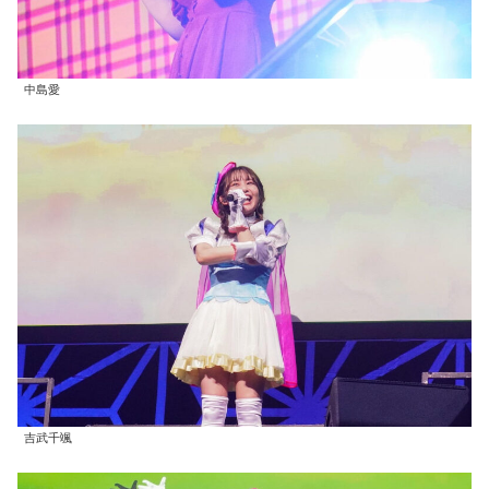
中島愛
吉武千颯