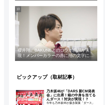
ト”が解禁！
櫻井翔、BAKUNEとのコラボ商品が実
現！メンバーカラーの赤に翔の文字に着
想を得たデザイン
ピックアップ（取材記事）
乃木坂46が「DARS 新CM発表
会」に出席！箱の中身を当てる
んダース！対決が実現！？
今年も乃木坂46が森永製菓「ダース」