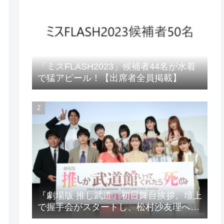
「ミスFLASH2023」候補者44名が水着
で猛アピール！【出席者全員掲載】
『劇場版 推し武道』初日舞台挨拶。壇上
で握手会がスタートし、松村沙友理への
想いをアピール！？