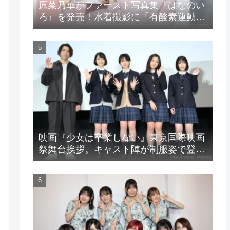
原菜乃華がファースト写真集『はなのい
ろ』を発売！水着撮影に「有酸素運動と
筋トレを頑張りました」
映画『少女は卒業しない』東京国際映画
祭舞台挨拶。キャスト陣が制服姿で登
場！