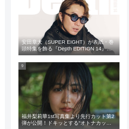
安田章大（SUPER EIGHT）が表紙・巻
頭特集を飾る『Depth EDITION 14』が
発売！
福井梨莉華1st写真集より先行カット第2
弾が公開！ドキッとする“オトナカッ