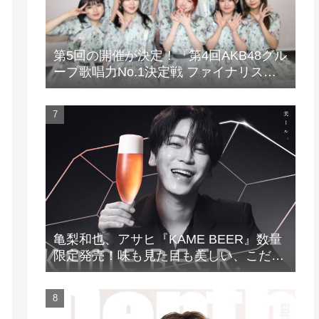
第5回の開催が決定！『第4回AKB48グル
ープ歌唱力No.1決定戦 ファイナリスト
LIVE』
亀梨和也、アサヒ『KAME BEER』数量
限定発売！味も見た目も美しい、こだわ
りのビールがついに完成