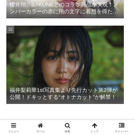
櫻井翔、BAKUNEとのコラボ商品が実現！メ
ンバーカラーの赤に翔の文字に着想を得たデ
ザイン
福井梨莉華1st写真集より先行カット第2弾が
公開！ドキッとする“オトナカット”が解禁！
ピックアップ（取材記事）
メニュー
ホーム
検索
トップ
サイドバー