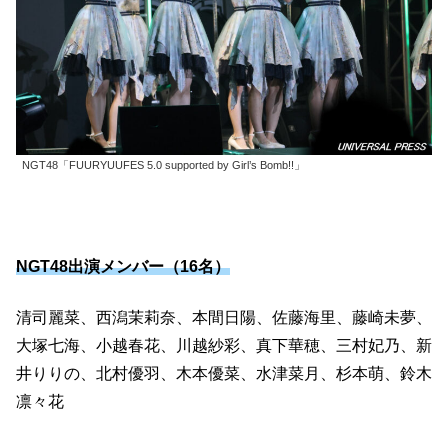
NGT48「FUURYUUFES 5.0 supported by Girl’s Bomb!!」
NGT48出演メンバー（16名）
清司麗菜、西潟茉莉奈、本間日陽、佐藤海里、藤崎未夢、
大塚七海、小越春花、川越紗彩、真下華穂、三村妃乃、新
井りりの、北村優羽、木本優菜、水津菜月、杉本萌、鈴木
凛々花