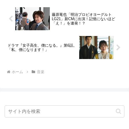
藤原竜也「明治プロビオヨーグルト
LG21」新CMに出演！記憶にないほど
「え！」を連発！？
ドラマ『女子高生、僧になる。』第6話。
「私、僧になります！」
ホーム
音楽