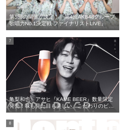
第5回の開催が決定！『第4回AKB48グループ
歌唱力No.1決定戦 ファイナリストLIVE』
亀梨和也、アサヒ『KAME BEER』数量限定
発売！味も見た目も美しい、こだわりのビー
ルがついに完成