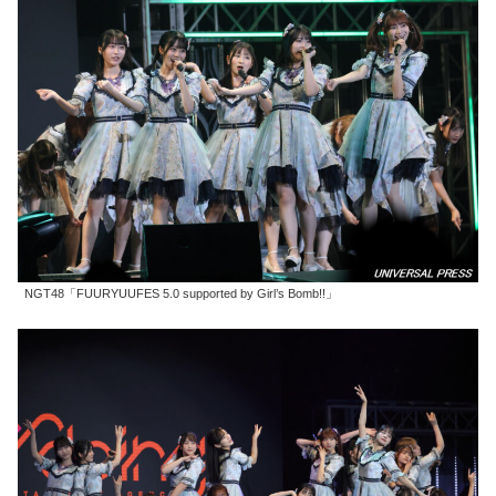
NGT48「FUURYUUFES 5.0 supported by Girl’s Bomb!!」