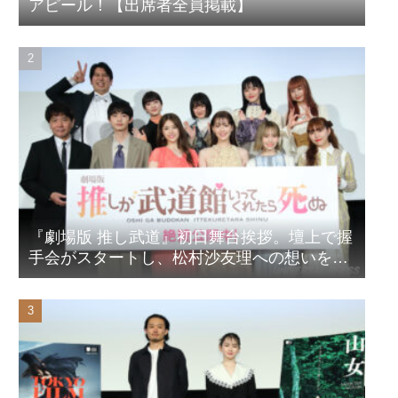
アピール！【出席者全員掲載】
『劇場版 推し武道』初日舞台挨拶。壇上で握
手会がスタートし、松村沙友理への想いをア
ピール！？