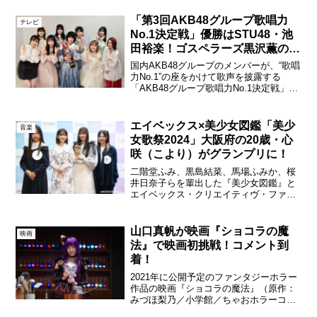
に勝ち進んだメンバーらによる一夜限り
のライブイベント「ファイナリスト
「第3回AKB48グループ歌唱力
テレビ
LIVE」が8...
No.1決定戦」優勝はSTU48・池
田裕楽！ゴスペラーズ黒沢薫の作
曲でオリジナル楽曲の制作が決
国内AKB48グループのメンバーが、“歌唱
定！
力No.1”の座をかけて歌声を披露する
「AKB48グループ歌唱力No.1決定戦」。
第3回の決勝大会が2020年12月1日（火）
にTBS赤坂ACTシアターで行われ、CS放
送TBSチャンネル1で生中継さ...
エイベックス×美少女図鑑「美少
音楽
女歌祭2024」大阪府の20歳・心
咲（こより）がグランプリに！
二階堂ふみ、黒島結菜、馬場ふみか、桜
井日奈子らを輩出した『美少女図鑑』と
エイベックス・クリエイティヴ・ファク
トリーが、音楽経験不問の次世代美少女
シンガー発掘オーディション「美少女歌
祭2024」を開催。12月7日（土）都内に
山口真帆が映画『ショコラの魔
映画
て最終審査・授賞式...
法』で映画初挑戦！コメント到
着！
2021年に公開予定のファンタジーホラー
作品の映画『ショコラの魔法』（原作：
みづほ梨乃／小学館／ちゃおホラーコミ
ックス）に元NGT48の山口真帆が映画初