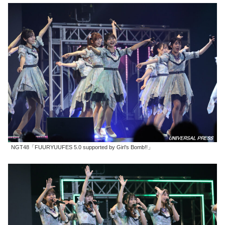
NGT48「FUURYUUFES 5.0 supported by Girl’s Bomb!!」