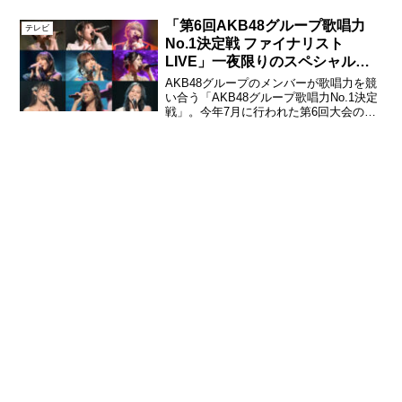
挑戦で初主演することがわかった。
©2021 みづほ梨乃・小学館／映画「ショ
「第6回AKB48グループ歌唱力
テレビ
コラの魔法」製...
No.1決定戦 ファイナリスト
LIVE」一夜限りのスペシャルス
テージが開催決定！
AKB48グループのメンバーが歌唱力を競
い合う「AKB48グループ歌唱力No.1決定
戦」。今年7月に行われた第6回大会の決
勝上位メンバーら9人が出演する「ファイ
ナリストLIVE」が2025年2月18日（火）
に立川ステージガーデン（東京）で開...