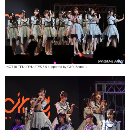
NGT48「FUURYUUFES 5.0 supported by Girl’s Bomb!!」