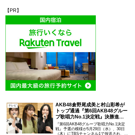
【PR】
AKB48倉野尾成美と村山彩希が
テレビ
トップ通過『第6回AKB48グルー
プ歌唱力No.1決定戦』決勝進出
メンバー20名が決定！
『第6回AKB48グループ歌唱力No.1決定
戦』予選の模様が5月29日（水）、30日
（木）にTBSチャンネル1で放送され、決