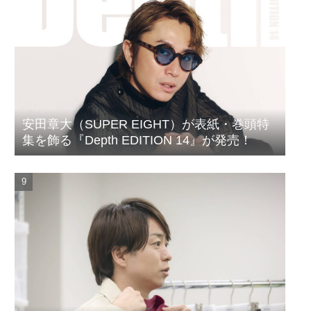
安田章大（SUPER EIGHT）が表紙・巻頭特
集を飾る『Depth EDITION 14』が発売！