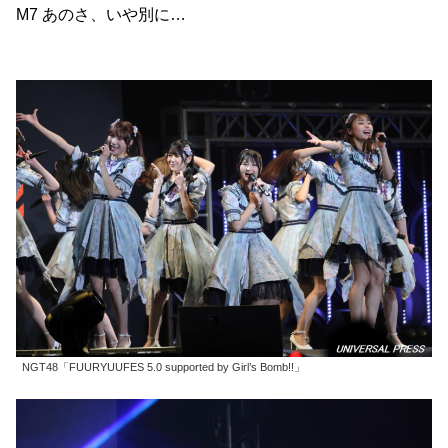
M7 あのさ、いや別に…
NGT48「FUURYUUFES 5.0 supported by Girl’s Bomb!!」