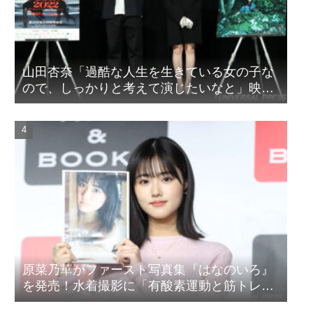
山田杏奈「過酷な人生を生きている女の子な
ので、しっかりと考えて演じたいなと」映画
『山女』東京国際映画祭Q&A
原菜乃華がファースト写真集『はなのいろ』
を発売！水着撮影に「有酸素運動と筋トレを
頑張りました」