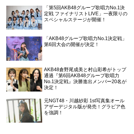
「第5回AKB48グループ歌唱力No.1決
定戦 ファイナリストLIVE」一夜限りの
スペシャルステージが開催！
「AKB48グループ歌唱力No.1決定戦」
第6回大会の開催が決定！
AKB48倉野尾成美と村山彩希がトップ
通過『第6回AKB48グループ歌唱力
No.1決定戦』決勝進出メンバー20名が
決定！
元NGT48・川越紗彩 1st写真集オール
アザーデジタル版が発売！グラビア色
を強調！