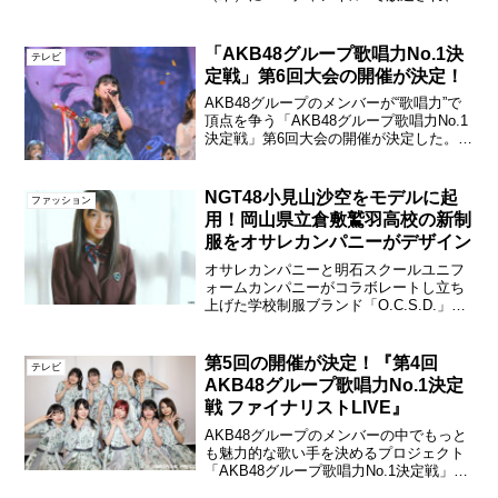
勝大会に進出するメンバー20人が決定し
た。写真左から、AKB48村山彩希、
AKB48倉野尾成美、HKT48豊永阿紀A...
「AKB48グループ歌唱力No.1決
テレビ
定戦」第6回大会の開催が決定！
AKB48グループのメンバーが“歌唱力”で
頂点を争う「AKB48グループ歌唱力No.1
決定戦」第6回大会の開催が決定した。
CS放送TBSチャンネル1では2024年5月に
予選の模様を生放送。決勝大会は7月23日
（火）に会場から完全生中継される...
NGT48小見山沙空をモデルに起
ファッション
用！岡山県立倉敷鷲羽高校の新制
服をオサレカンパニーがデザイン
オサレカンパニーと明石スクールユニフ
ォームカンパニーがコラボレートし立ち
上げた学校制服ブランド「O.C.S.D.」
（呼称：オーシーエスディー、正式名
称：OSARECOMPANY SCHOOL
DESIGN）は岡山県立倉敷鷲羽高等学校
第5回の開催が決定！『第4回
テレビ
の202...
AKB48グループ歌唱力No.1決定
戦 ファイナリストLIVE』
AKB48グループのメンバーの中でもっと
も魅力的な歌い手を決めるプロジェクト
「AKB48グループ歌唱力No.1決定戦」。
今年開催された第4回決勝大会でベスト8